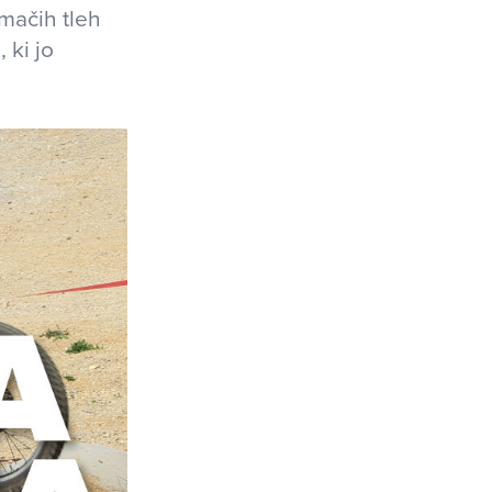
mačih tleh
 ki jo