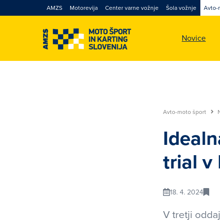
AMZS
Motorevija
Center varne vožnje
Šola vožnje
Avto-
Novice
Avto-moto šport
Idealn
trial 
18. 4. 2024
V tretji odda