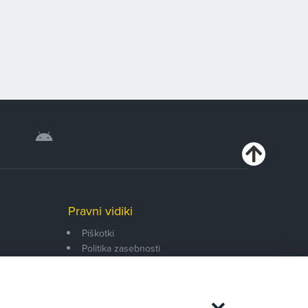
Pravni vidiki
Piškotki
Politika zasebnosti
Pravno obvestilo