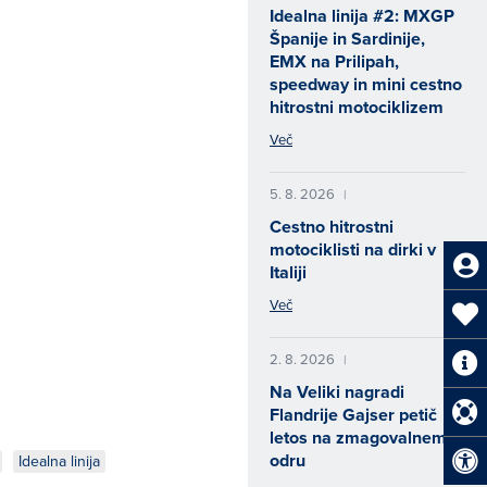
Idealna linija #2: MXGP
Španije in Sardinije,
EMX na Prilipah,
speedway in mini cestno
hitrostni motociklizem
Več
5. 8. 2026
|
Cestno hitrostni
motociklisti na dirki v
Italiji
Več
2. 8. 2026
|
Na Veliki nagradi
Flandrije Gajser petič
letos na zmagovalnem
odru
Idealna linija