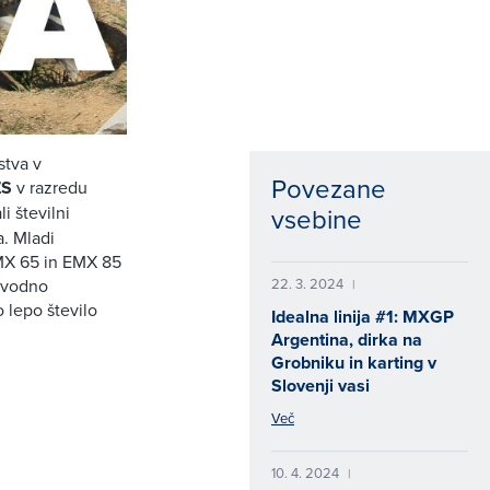
stva v
Povezane
S
v razredu
vsebine
i številni
a. Mladi
EMX 65 in EMX 85
22. 3. 2024
uvodno
|
o lepo število
Idealna linija #1: MXGP
Argentina, dirka na
Grobniku in karting v
Slovenji vasi
Več
10. 4. 2024
|