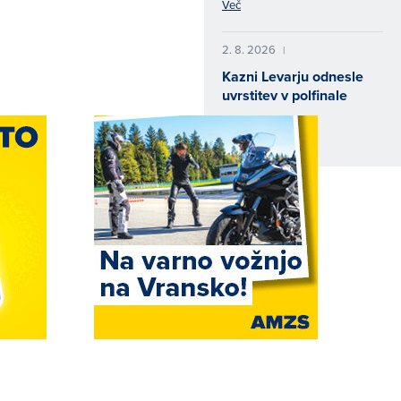
Več
2. 8. 2026
|
Kazni Levarju odnesle
uvrstitev v polfinale
Več