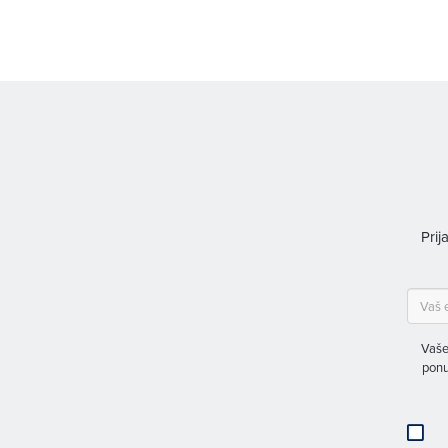
Prij
Vaše
ponu