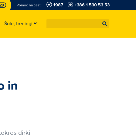
1987
+386 1 530 53 53
Pomoč na cesti:
Šole, treningi
o in
tokros dirki