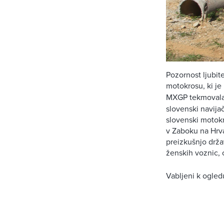
Pozornost ljubit
motokrosu, ki je
MXGP tekmoval
slovenski navijač
slovenski motok
v Zaboku na Hrv
preizkušnjo držav
ženskih voznic,
Vabljeni k ogled