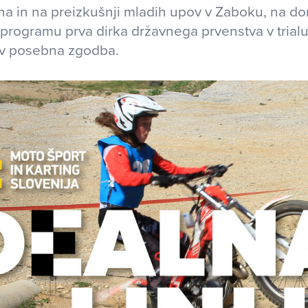
na in na preizkušnji mladih upov v Zaboku, na do
 programu prva dirka državnega prvenstva v trialu,
av posebna zgodba.