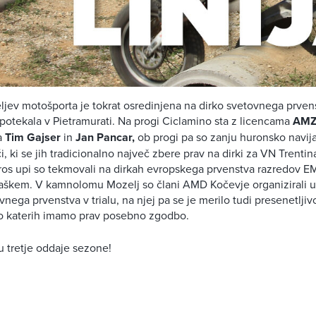
eljev motošporta je tokrat osredinjena na dirko svetovnega prven
 potekala v Pietramurati. Na progi Ciclamino sta z licencama
AMZ
a
Tim Gajser
in
Jan Pancar,
ob progi pa so zanju huronsko navijal
i, ki se jih tradicionalno največ zbere prav na dirki za VN Trentin
ros upi so tekmovali na dirkah evropskega prvenstva razredov 
aškem. V kamnolomu Mozelj so člani AMD Kočevje organizirali 
nega prvenstva v trialu, na njej pa se je merilo tudi presenetljiv
 o katerih imamo prav posebno zgodbo.
u tretje oddaje sezone!