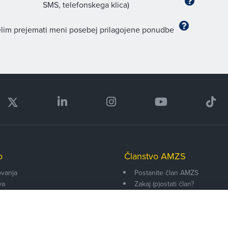
SMS, telefonskega klica)
lim prejemati meni posebej prilagojene ponudbe
o
Članstvo AMZS
vanja
Postanite član AMZS
va
Zakaj (p)ostati član?
onarji
Primerjava članstev
enti
Kako vam pomagamo