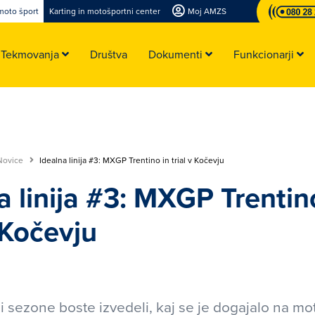
moto šport
Karting in motošportni center
Moj AMZS
Tekmovanja
Društva
Dokumenti
Funkcionarji
Novice
Idealna linija #3: MXGP Trentino in trial v Kočevju
a linija #3: MXGP Trentin
v Kočevju
ji sezone boste izvedeli, kaj se je dogajalo na mo