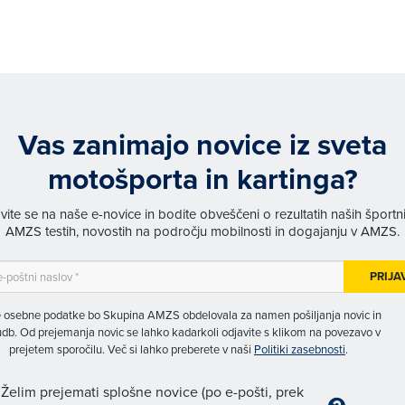
Vas zanimajo novice iz sveta
motošporta in kartinga?
avite se na naše e-novice in bodite obveščeni o rezultatih naših športn
AMZS testih, novostih na področju mobilnosti in dogajanju v AMZS.
PRIJA
 osebne podatke bo Skupina AMZS obdelovala za namen pošiljanja novic in
db. Od prejemanja novic se lahko kadarkoli odjavite s klikom na povezavo v
prejetem sporočilu. Več si lahko preberete v naši
Politiki zasebnosti
.
Želim prejemati splošne novice (po e-pošti, prek