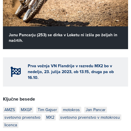
Janu Pancarju (253) se dirka v Loketu ni izšla po željah in
načrtih.
Prva vožnja VN Flandrije v razredu MX2 bo v
nedeljo, 23. julija 2023, ob 13.15, druga pa ob
16.10.
Ključne besede
AMZS
MXGP
Tim Gajser
motokros
Jan Pancar
svetovno prvenstvo
MX2
svetovno prvenstvo v motokrosu
licenca