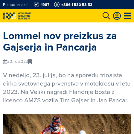
Pomoč na cesti:
1987
+386 1 530 53 53
e
Karting in motošportni center
Najboljši za volanom
Moj AMZS
Lommel nov preizkus za
Gajserja in Pancarja
20. 7. 2023
V nedeljo, 23. julija, bo na sporedu trinajsta
dirka svetovnega prvenstva v motokrosu v letu
2023. Na Veliki nagradi Flandrije bosta z
licenco AMZS vozila Tim Gajser in Jan Pancar.