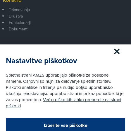
Tekmovanja
Društva
Funkcionarji
Dokumenti
Članstvo AMZS
Postanite član AMZS
Nastavitve piškotkov
Zakaj (p)ostati član?
Primerjava članstev
Spletne strani AMZS uporabljajo piškotke za posebne
Kako vam pomagamo
namene. Osnovni so nujni za delovanje spletnih storitev.
Piškotki analitike in trženja pa nudijo boljšo uporabniško
izkušnjo, enostavnejšo uporabo strani in prikaz ponudbe, ki je
Pravni vidiki
za vas pomembna.
Več o piškotkih lahko preberete na strani
Piškotki
piškotki
.
Politika zasebnosti
Pravno obvestilo
Zapri
Podarjamo vam 10 €!
Izberite vse piškotke
Obstoječi in novi AMZS člani, ki boste v AMZS