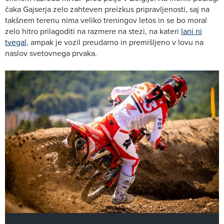
čaka Gajserja zelo zahteven preizkus pripravljenosti, saj na
takšnem terenu nima veliko treningov letos in se bo moral
zelo hitro prilagoditi na razmere na stezi, na kateri
lani ni
tvegal,
ampak je vozil preudarno in premišljeno v lovu na
naslov svetovnega prvaka.