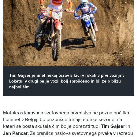
Tim Gajser je imel nekaj težav s krči v rokah v prvi vožnji v
Loketu, v drugi pa je vozil bolj sproščeno in bil zelo blizu
najboljšim.
Motokros karavana svetovnega prvenstva ne pozna počitka.
Lommel v Belgiji bo prizorišče trinajste dirke sezone, na
kateri se bosta skušala čim bolje odrezati tudi
Tim Gajser
in
Jan Pancar.
Za branilca naslova svetovnega prvaka v razredu