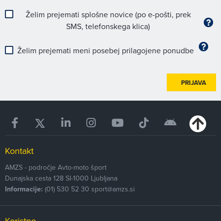
Želim prejemati splošne novice (po e-pošti, prek
SMS, telefonskega klica)
Želim prejemati meni posebej prilagojene ponudbe
PRIJAVA
Kontakt
AMZS - področje Avto-moto šport
Dunajska cesta 128
SI-1000
Ljubljana
Informacije:
(01) 530 52 30
sport@amzs.si
Koristno