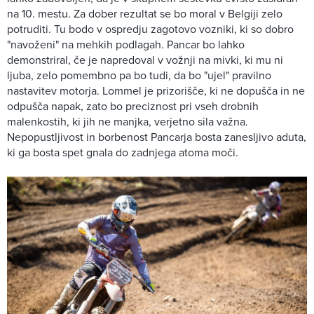
na 10. mestu. Za dober rezultat se bo moral v Belgiji zelo
potruditi. Tu bodo v ospredju zagotovo vozniki, ki so dobro
"navoženi" na mehkih podlagah. Pancar bo lahko
demonstriral, če je napredoval v vožnji na mivki, ki mu ni
ljuba, zelo pomembno pa bo tudi, da bo "ujel" pravilno
nastavitev motorja. Lommel je prizorišče, ki ne dopušča in ne
odpušča napak, zato bo preciznost pri vseh drobnih
malenkostih, ki jih ne manjka, verjetno sila važna.
Nepopustljivost in borbenost Pancarja bosta zanesljivo aduta,
ki ga bosta spet gnala do zadnjega atoma moči.