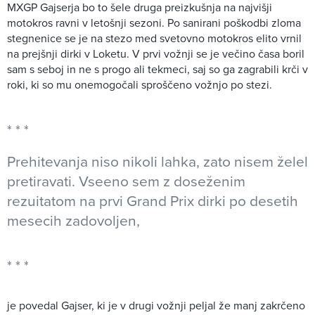
MXGP Gajserja bo to šele druga preizkušnja na najvišji
motokros ravni v letošnji sezoni. Po sanirani poškodbi zloma
stegnenice se je na stezo med svetovno motokros elito vrnil
na prejšnji dirki v Loketu. V prvi vožnji se je večino časa boril
sam s seboj in ne s progo ali tekmeci, saj so ga zagrabili krči v
roki, ki so mu onemogočali sproščeno vožnjo po stezi.
Prehitevanja niso nikoli lahka, zato nisem želel
pretiravati. Vseeno sem z doseženim
rezuitatom na prvi Grand Prix dirki po desetih
mesecih zadovoljen,
je povedal Gajser, ki je v drugi vožnji peljal že manj zakrčeno