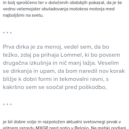
in bolj sproščeno ter v določenih obdobjih pokazal, da je še
vedno velemojster obvladovanja motokros motorja med
najboljšimi na svetu.
Prva dirka je za menoj, vedel sem, da bo
težko, zdaj pa prihaja Lommel, ki bo povsem
drugačna izkušnja in nič manj lažja. Veselim
se dirkanja in upam, da bom naredil nov korak
bližje k dobri formi in tekmovalni ravni, s
kakršno sem se soočal pred poškodbo,
je bil dobre volje in razpoložen aktualni svetovnegi prvak v
elitnem razredu MXGP pred potjo v Belgijo. Na mehki podlagi