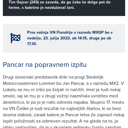
Tim Gajser (243) se zaveda, da ga čaka še dolga pot do
forme, s kakršno je navduševal lani.
Prva vožnja VN Flandrije v razredu MXGP bo v
nedeljo, 23. julija 2023, ob 14.15, druga pa ob
17.10.
Pancar na popravnem izpitu
Drugi slovenski predstavnik dirki na progi Stedelijk
Motorcrossterrein Lommel bo Jan Pancar, a v razredu MX2. V
Loketu se mu ni izšlo po željah in načrtih. Imel je tudi nekaj
smole, saj se mu je v drugi vožnji nasmihala uvrstitev med
deseterico, ki pa jo je nato odnesla napaka. Skupno 17. mesto
na VN Češke je tudi rezultat ne najboljših štartov, ki so brez
dvoma slabost, zaradi katere je Pancar letos že zapravil nekaj
lepih priložnosti za odmeven rezultat. A ne glede na to, je
lahko zadovoljen, da je v skupnem seštevku čvrsto zasidran