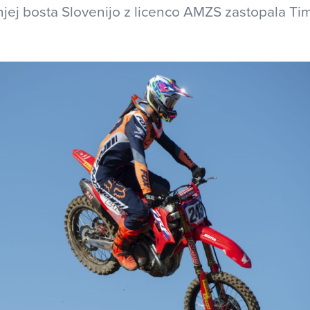
njej bosta Slovenijo z licenco AMZS zastopala Tim