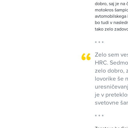
dobro, saj je na
motokros šampio
avtomobilskega i
bo tudi v nasled
tako zelo zadovo
Zelo sem ve
HRC. Sedmo l
zelo dobro, z
lovorike še 
uresničevanj
je v pretekl
svetovne ša