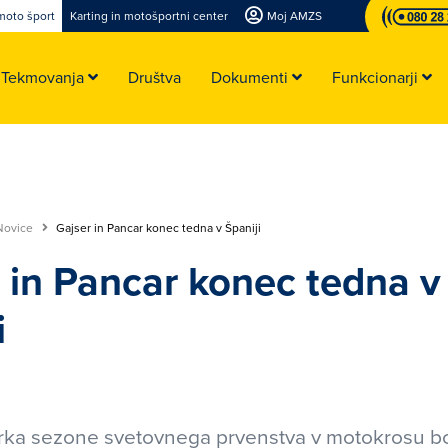
moto šport
Karting in motošportni center
Moj AMZS
Tekmovanja
Društva
Dokumenti
Funkcionarji
Novice
Gajser in Pancar konec tedna v Španiji
 in Pancar konec tedna v
i
irka sezone svetovnega prvenstva v motokrosu 