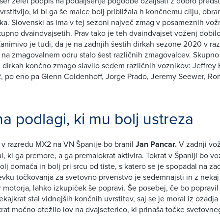
er želel podpis na podaljšenje pogodbe ozaljšati z dobro predsta
rstitvijo, ki bi ga še malce bolj približala h končnemu cilju, obr
a. Slovenski as ima v tej sezoni največ zmag v posameznih vožnja
upno dvaindvajsetih. Prav tako je teh dvaindvajset voženj dobil
nimivo je tudi, da je na zadnjih šestih dirkah sezone 2020 v r
ki na zmagovalnem odru stalo šest različnih zmagovalcev. Skupno
h dirkah končno zmago slavilo sedem različnih voznikov: Jeffrey 
 2, po eno pa Glenn Coldenhoff, Jorge Prado, Jeremy Seewer, Ro
a podlagi, ki mu bolj ustreza
 v razredu MX2 na VN Španije bo branil
Jan Pancar.
V zadnji vož
, ki ga premore, a ga premalokrat aktivira. Tokrat v Španiji bo voz
lj domača in bolj pri srcu od tiste, s katero se je spopadal na zad
ku točkovanja za svetovno prvenstvo je sedemnajsti in z nekaj 
motorja, lahko izkupiček še popravi. Še posebej, če bo popravil t
ekajkrat stal vidnejših končnih uvrstitev, saj se je moral iz ozadja 
krat močno otežilo lov na dvajseterico, ki prinaša točke svetovne