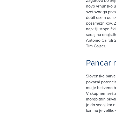
Zagotovo bo Gajs
novo vrhunsko uv
svetovnega prvak
dobil osem od sk
posameznikov. Za
najvišji stopnič
sedaj na enajsti
Antonio Cairoli
Tim Gajser.
Pancar n
Slovenske barve
pokazal potencial
mu je bistveno bo
V skupnem seštev
morebitnih okvar 
je do sedaj kar n
kar mu je veliko