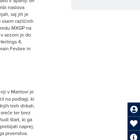
vo v Španiji ter
ambi naslova
h, saj jih je
o osem različnih
azredu MXGP na
 v sezoni je do
Herlings 4,
main Fevbre in
nji v Mantovi je
il na podlagi, ki
njih treh dirkah.
sreče ter brez
udi štart, ki ga
prebijati naprej,
ga prvenstva.