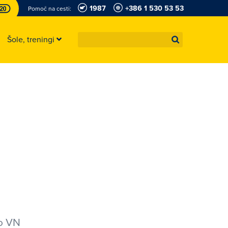
1987
+386 1 530 53 53
Pomoč na cesti:
Šole, treningi
bo VN