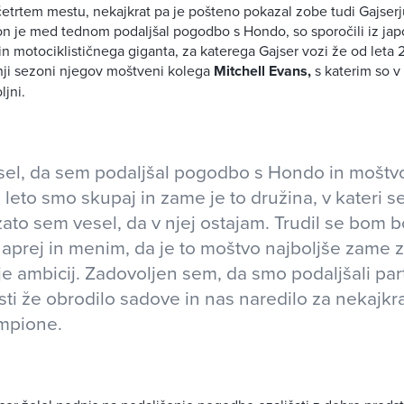
 četrtem mestu, nekajkrat pa je pošteno pokazal zobe tudi Gajserj
n je med tednom podaljšal pogodbo s Hondo, so sporočili iz ja
n motociklističnega giganta, za katerega Gajser vozi že od leta 
nji sezoni njegov moštveni kolega
Mitchell Evans,
s katerim so v
ljni.
sel, da sem podaljšal pogodbo s Hondo in mošt
eto smo skupaj in zame je to družina, v kateri s
ato sem vesel, da v njej ostajam. Trudil se bom bo
naprej in menim, da je to moštvo najboljše zame 
e ambicij. Zadovoljen sem, da smo podaljšali part
osti že obrodilo sadove in nas naredilo za nekajkr
mpione.