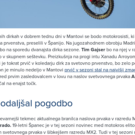
ih dirkah v dobrem tednu dni v Mantovi se bodo motokrosisti, ki
 prvenstva, preselili v Španijo. Na jugozahodnem obrobju Madr
bo na sporedu dvanajsta dirka sezone.
Tim Gajser
bo na njej v 
o v skupnem seštevku. Preizkušnja na progi intu Xanadu Arroyom
i je tokrat prvič v koledarju dirk za svetovno prvenstvo, bo zel
n je minulo nedeljo v Mantovi
prvič v sezoni stal na najvišji zm
 pred prvim zasledovalcem v lovu na naslov svetvovnega prvaka
A
al na enajst točk.
podaljšal pogodbo
nevarnejši tekmec aktualnega branilca naslova prvaka v razred
rado.
19-letni Španec je v tej sezoni novinec med motokros elito,
m svetovnega prvaka v šibkejšem razredu MX2. Tudi v tej sezoni