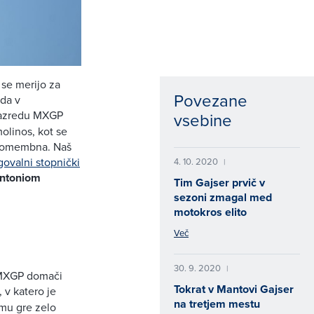
 se merijo za
Povezane
ida v
razredu MXGP
vsebine
olinos, kot se
o pomembna. Naš
agovalni stopnički
4. 10. 2020
|
ntoniom
Tim Gajser prvič v
sezoni zmagal med
motokros elito
Več
30. 9. 2020
|
u MXGP domači
Tokrat v Mantovi Gajser
 v katero je
na tretjem mestu
 mu gre zelo