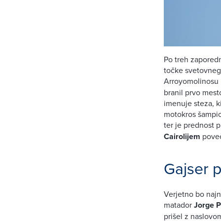
Po treh zaporedn
točke svetovnega
Arroyomolinosu 
branil prvo mest
imenuje steza, k
motokros šampio
ter je prednost
Cairolijem
poveč
Gajser 
Verjetno bo naj
matador
Jorge P
prišel z naslovo