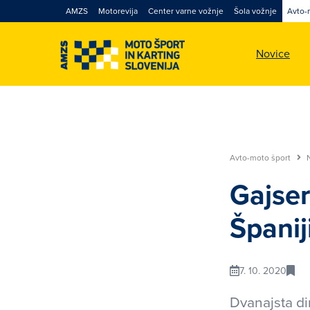
AMZS
Motorevija
Center varne vožnje
Šola vožnje
Avto-
Novice
Avto-moto šport
Gajser
Španij
7. 10. 2020
Dvanajsta d