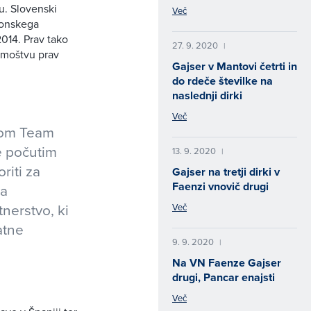
u. Slovenski
Več
ponskega
2014. Prav tako
27. 9. 2020
|
 moštvu prav
Gajser v Mantovi četrti in
do rdeče številke na
naslednji dirki
Več
vom Team
e počutim
13. 9. 2020
|
riti za
Gajser na tretji dirki v
Faenzi vnovič drugi
za
nerstvo, ki
Več
atne
9. 9. 2020
|
Na VN Faenze Gajser
drugi, Pancar enajsti
Več