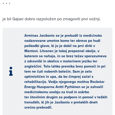
je bil Gajser dobro razpoložen po zmagoviti prvi vožnji.
Arminas Jasikonis se je prebudil iz medicinsko
nadzorovane umetne kome ter okreva po hudi
poškodbi glave, ki jo je dobil na prvi dirki v
Mantovi. Litvanec je takoj prepoznal okolje, v
katerem se nahaja, in se brez težav sporazumeva
z zdravniki in okolico v materinem jeziku ter
angleščini. Telo lahko premika brez pomoči in pri
tem ne čuti nobenih bolečin. Sam je zelo
optimističen in upa, da bo čimprej začel z
rehabilitacijo. Vodja njegovega moštva Rockstar
Energy Husqvarna Antti Pyrhönen se je zahvalil
medicinskemu osebju za trud in oskrbo
ter številnim drugim za podporo in pomoč v težkih
trenutkih, ki jih je Jasikonis v preteklih dneh
srečno prebrodil.