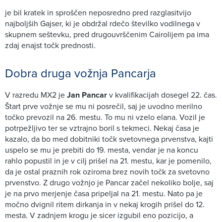
je bil kratek in sproščen neposredno pred razglasitvijo
najboljših Gajser, ki je obdržal rdečo številko vodilnega v
skupnem seštevku, pred drugouvrščenim Cairolijem pa ima
zdaj enajst točk prednosti.
Dobra druga vožnja Pancarja
V razredu MX2 je
Jan Pancar
v kvalifikacijah dosegel 22. čas.
Štart prve vožnje se mu ni posrečil, saj je uvodno merilno
točko prevozil na 26. mestu. To mu ni vzelo elana. Vozil je
potrpežljivo ter se vztrajno boril s tekmeci. Nekaj časa je
kazalo, da bo med dobitniki točk svetovnega prvenstva, kajti
uspelo se mu je prebiti do 19. mesta, vendar je na koncu
rahlo popustil in je v cilj prišel na 21. mestu, kar je pomenilo,
da je ostal praznih rok oziroma brez novih točk za svetovno
prvenstvo. Z drugo vožnjo je Pancar začel nekoliko bolje, saj
je na prvo merjenje časa pripeljal na 21. mestu. Nato pa je
močno dvignil ritem dirkanja in v nekaj krogih prišel do 12.
mesta. V zadnjem krogu je sicer izgubil eno pozicijo, a