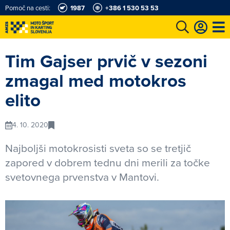
Pomoč na cesti:
1987
+386 1 530 53 53
e
Karting in motošportni center
Najboljši za volanom
Moj AMZS
Tim Gajser prvič v sezoni
zmagal med motokros
elito
4. 10. 2020
Najboljši motokrosisti sveta so se tretjič
zapored v dobrem tednu dni merili za točke
svetovnega prvenstva v Mantovi.