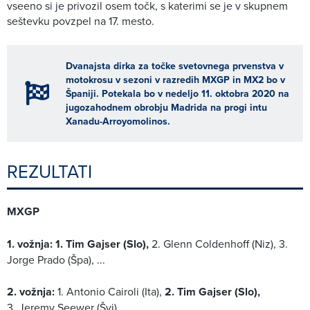
vseeno si je privozil osem točk, s katerimi se je v skupnem
seštevku povzpel na 17. mesto.
Dvanajsta dirka za točke svetovnega prvenstva v
motokrosu v sezoni v razredih MXGP in MX2 bo v
Španiji. Potekala bo v nedeljo 11. oktobra 2020 na
jugozahodnem obrobju Madrida na progi intu
Xanadu-Arroyomolinos.
REZULTATI
MXGP
1. vožnja: 1. Tim Gajser (Slo),
2. Glenn Coldenhoff (Niz), 3.
Jorge Prado (Špa), ...
2. vožnja:
1. Antonio Cairoli (Ita),
2. Tim Gajser (Slo),
3. Jeremy Seewer (Švi), ...