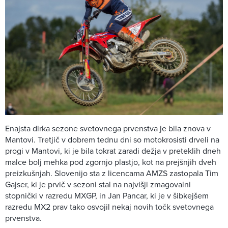
Enajsta dirka sezone svetovnega prvenstva je bila znova v
Mantovi. Tretjič v dobrem tednu dni so motokrosisti drveli na
progi v Mantovi, ki je bila tokrat zaradi dežja v preteklih dneh
malce bolj mehka pod zgornjo plastjo, kot na prejšnjih dveh
preizkušnjah. Slovenijo sta z licencama AMZS zastopala Tim
Gajser, ki je prvič v sezoni stal na najvišji zmagovalni
stopnički v razredu MXGP, in Jan Pancar, ki je v šibkejšem
razredu MX2 prav tako osvojil nekaj novih točk svetovnega
prvenstva.