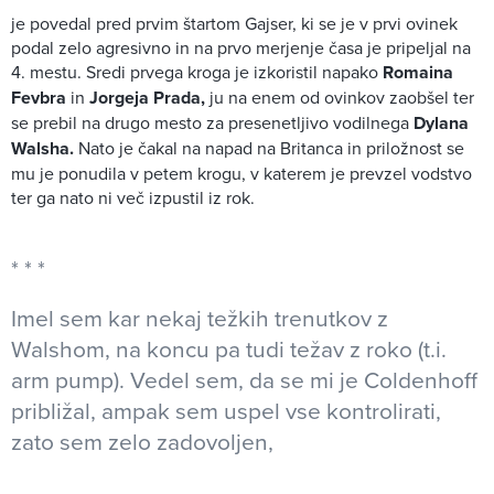
je povedal pred prvim štartom Gajser, ki se je v prvi ovinek
podal zelo agresivno in na prvo merjenje časa je pripeljal na
4. mestu. Sredi prvega kroga je izkoristil napako
Romaina
Fevbra
in
Jorgeja Prada,
ju na enem od ovinkov zaobšel ter
se prebil na drugo mesto za presenetljivo vodilnega
Dylana
Walsha.
Nato je čakal na napad na Britanca in priložnost se
mu je ponudila v petem krogu, v katerem je prevzel vodstvo
ter ga nato ni več izpustil iz rok.
Imel sem kar nekaj težkih trenutkov z
Walshom, na koncu pa tudi težav z roko (t.i.
arm pump). Vedel sem, da se mi je Coldenhoff
približal, ampak sem uspel vse kontrolirati,
zato sem zelo zadovoljen,