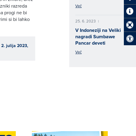
zniki razreda
Več
a progi ne bi
imi si bi lahko
25. 6. 2023
|
V Indoneziji na Veliki
nagradi Sumbawe
Pancar deveti
. julija 2023,
Več