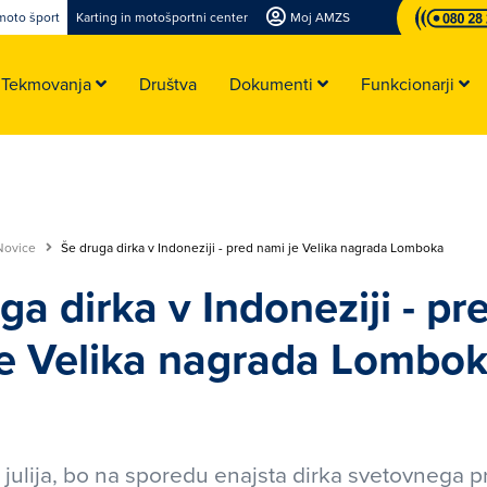
moto šport
Karting in motošportni center
Moj AMZS
Tekmovanja
Društva
Dokumenti
Funkcionarji
Novice
Še druga dirka v Indoneziji - pred nami je Velika nagrada Lomboka
ga dirka v Indoneziji - pr
je Velika nagrada Lombo
. julija, bo na sporedu enajsta dirka svetovnega p