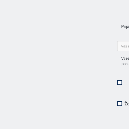
Prij
Vaše
ponu
Že