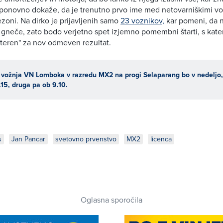
ponovno dokaže, da je trenutno prvo ime med netovarniškimi vo
ezoni. Na dirko je prijavljenih samo
23 voznikov,
kar pomeni, da n
e gneče, zato bodo verjetno spet izjemno pomembni štarti, s kater
 "teren" za nov odmeven rezultat.
 vožnja VN Lomboka v razredu MX2 na progi Selaparang bo v nedeljo, 2
.15, druga pa ob 9.10.
s
Jan Pancar
svetovno prvenstvo
MX2
licenca
Oglasna sporočila