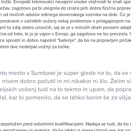
težki. Evropski tekmovalci nevajeni visoke vlažnosti bi znali spet
žav, zagotovo pa bi utegnila do izraza priti dobra fizična priprav
 od močnih adutov edinega slovenskega voznika na dirki. Če je
predvsem v začetkih voženj nekaj problemov s prilagajenjem na
nil to zdaj dobro unovčiti, saj se je v minulih dneh povsem adapti
čna od tiste, ki jo je vajen v Evropi, ga zagotovo ne bo prevzela.
ce sprostil in dobro napolnil "baterije", da bo na pripravljen prič
potem dve nedeljski vožnji za točke.
o mesto v Sumbawi je super glede na to, da se 
h nisem dobro počutil in mi nikakor ni šlo. Želim s
deljskih voženj tudi na to tekmo in upam, da pop
lal, kar bi pomenilo, da se lahko borim še za višj
razpoložen pred sobotnimi kvalifikacijami. Nadeja se tudi, da bo
 amortizerjev in motorja, da bo lahko iz njega iztisnil vse, kar z