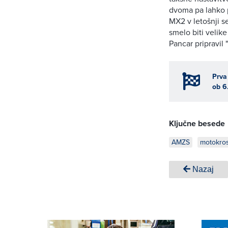
dvoma pa lahko 
MX2 v letošnji s
smelo biti velik
Pancar pripravil
Prva
ob 6
Ključne besede
AMZS
motokro
Nazaj