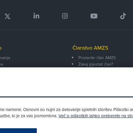
o
Članstvo AMZS
vanja
Postanite član AMZS
va
Zakaj (p)ostati član?
onarji
Primerjava članstev
enti
Kako vam pomagamo
 namene. Osnovni so nujni za delovanje spletnih storitev. Piškotki an
onudbe, ki je za vas pomembna.
Več o piškotkih lahko preberete na str
Pri spletni včlanitvi so podprta naslednja plačilna sredstva: