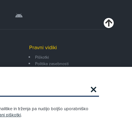
Pravni vidiki
Piškotki
Politika zasebnosti
Pravno obvestilo
Zapri
Podarjamo vam 10 €!
alitike in trženja pa nudijo boljšo uporabniško
Obstoječi in novi AMZS člani, ki boste v
ani piškotki
.
AMZS centru sklenili avtomobilsko
zavarovanje in opravili registracijo vozila,
boste prejeli vrednostno darilno kartico z
dobroimetjem v višini 10 €.