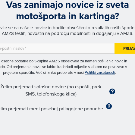
Vas zanimajo novice iz sveta
motošporta in kartinga?
avite se na naše e-novice in bodite obveščeni o rezultatih naših športn
AMZS testih, novostih na področju mobilnosti in dogajanju v AMZS.
PRIJA
 osebne podatke bo Skupina AMZS obdelovala za namen pošiljanja novic in
db. Od prejemanja novic se lahko kadarkoli odjavite s klikom na povezavo v
prejetem sporočilu. Več si lahko preberete v naši
Politiki zasebnosti
.
Želim prejemati splošne novice (po e-pošti, prek
SMS, telefonskega klica)
lim prejemati meni posebej prilagojene ponudbe