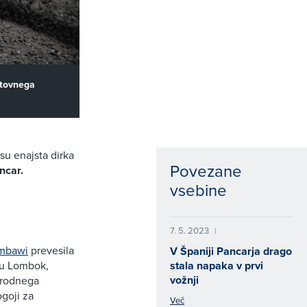
etovnega
u enajsta dirka
Povezane
ncar.
vsebine
7. 5. 2023
|
umbawi
prevesila
V Španiji Pancarja drago
ku Lombok,
stala napaka v prvi
vožnji
arodnega
ogoji za
Več