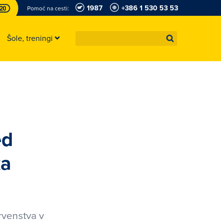
1987
+386 1 530 53 53
Pomoč na cesti:
Šole, treningi
ed
ka
rvenstva v