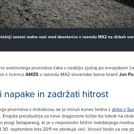
etošnji sezoni redno vozi med deseterico v razredu MX2 na dirkah sv
o svetovnega prvenstva čaka v nedeljo zjutraj po evropskem čas
bo z licenco
AMZS
v razredu MX2 slovenske barve branil
Jan Pa
i napake in zadržati hitrost
ga prvenstva v motokrosu se je minuli konec tedna z
dirko v S
. Enajsta preizkušnja za nove dragocene točke bo tokrat na oto
o progi Selaparang, ki je v neposredni bližini nekdanjega medn
 od 30. septembra leta 2011 ne obratuje več. Vnovič bodo za vse p