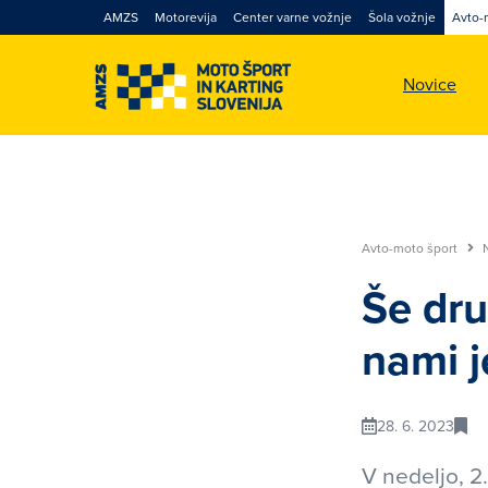
AMZS
Motorevija
Center varne vožnje
Šola vožnje
Avto-
Novice
Avto-moto šport
Še dru
nami 
28. 6. 2023
V nedeljo, 2