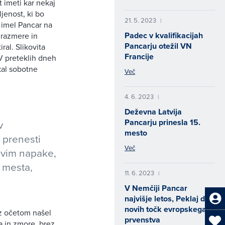
 imeti kar nekaj
ljenost, ki bo
21. 5. 2023
|
 imel Pancar na
Padec v kvalifikacijah
 razmere in
Pancarju otežil VN
ral. Slikovita
Francije
 V preteklih dneh
akal sobotne
Več
4. 6. 2023
|
Deževna Latvija
Pancarju prinesla 15.
v
mesto
i prenesti
Več
ravim napake,
a mesta,
11. 6. 2023
|
V Nemčiji Pancar
najvišje letos, Peklaj do
novih točk evropskega
 z očetom našel
prvenstva
na in zmore, brez