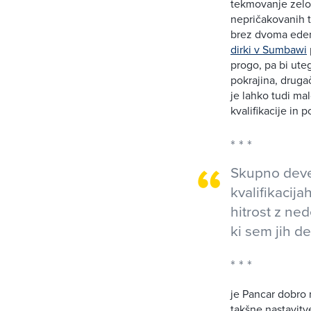
tekmovanje zelo 
nepričakovanih te
brez dvoma eden
dirki v Sumbawi
progo, pa bi uteg
pokrajina, druga
je lahko tudi mal
kvalifikacije in 
Skupno devet
kvalifikacija
hitrost z ne
ki sem jih de
je Pancar dobro 
takšne nastavitve