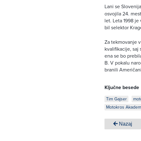
Lani se Slovenij
osvojila 24. mes
let. Leta 1998 j
bil selektor Krage
Za tekmovanje v
kvalifikacije, sa
ena se bo prebil
B. V pokalu naro
branili Američani
Ključne besede
Tim Gajser
mot
Motokros Akademi
Nazaj