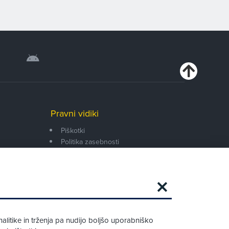
Pravni vidiki
Piškotki
Politika zasebnosti
Pravno obvestilo
Zapri
Podarjamo vam 10 €!
alitike in trženja pa nudijo boljšo uporabniško
Obstoječi in novi AMZS člani, ki boste v