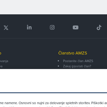
o
Članstvo AMZS
vanja
Postanite član AMZS
va
Zakaj (p)ostati član?
onarji
Primerjava članstev
enti
Kako vam pomagamo
 namene. Osnovni so nujni za delovanje spletnih storitev. Piškotki an