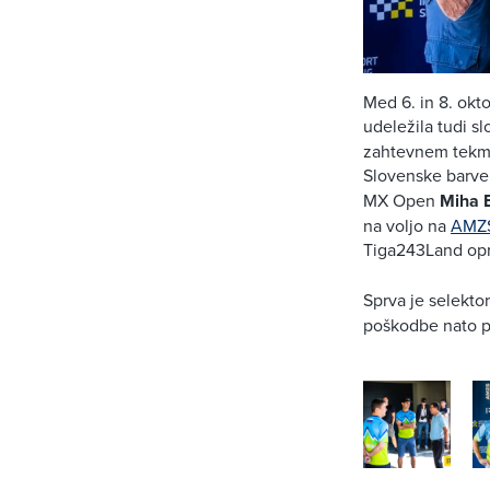
Med 6. in 8. okt
udeležila tudi s
zahtevnem tekmov
Slovenske barve
MX Open
Miha 
na voljo na
AMZS
Tiga243Land opra
Sprva je selekto
poškodbe nato pr