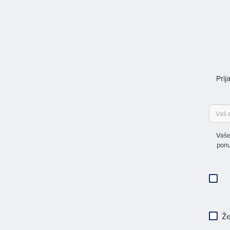
Prij
Vaše
ponu
Že