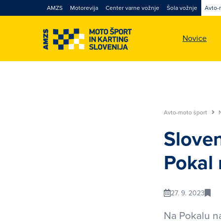
AMZS
Motorevija
Center varne vožnje
Šola vožnje
Avto-
Novice
Avto-moto šport
Sloven
Pokal
27. 9. 2023
Na Pokalu na