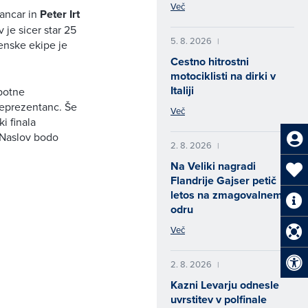
Več
ancar
in
Peter Irt
je sicer star 25
5. 8. 2026
|
venske ekipe je
Cestno hitrostni
motociklisti na dirki v
Italiji
botne
h reprezentanc. Še
Več
i finala
. Naslov bodo
2. 8. 2026
|
Na Veliki nagradi
Flandrije Gajser petič
letos na zmagovalnem
odru
Več
2. 8. 2026
|
Kazni Levarju odnesle
uvrstitev v polfinale