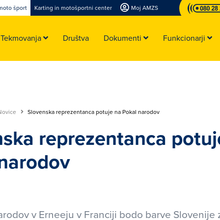
moto šport
Karting in motošportni center
Moj AMZS
Tekmovanja
Društva
Dokumenti
Funkcionarji
Novice
Slovenska reprezentanca potuje na Pokal narodov
ska reprezentanca potuj
 narodov
rodov v Erneeju v Franciji bodo barve Slovenije 