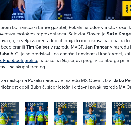
obrom bo francoski Ernee gostitelj Pokala narodov v motokrosu, k
lovenska motokros reprezentanca. Selektor Slovenije
Sašo Krage
anju, ki velja za neuradno olimpijado motokrosa, računa na tri
 bodo branili
Tim Gajser
v razredu MXGP,
Jan Pancar
v razredu 
Bubnič
. Cilje so predstavili na današnji novinarski konferenci, ka
 Facebook profilu
, nato so na Gajserjevi progi v Lembergu pri Š
vili še skupni trening.
r za nastop na Pokalu narodov v razredu MX Open izbral
Jako Pe
iložnost dobil Bubnič, sicer letošnji državni prvak razreda MX O