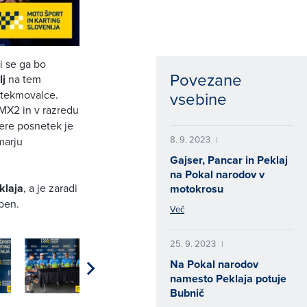
i se ga bo
Povezane
lj
na tem
vsebine
 tekmovalce.
MX2 in v razredu
tere posnetek je
8. 9. 2023
|
marju
Gajser, Pancar in Peklaj
na Pokal narodov v
klaja
, a je zaradi
motokrosu
pen.
Več
25. 9. 2023
|
Na Pokal narodov
namesto Peklaja potuje
Bubnič