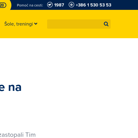
1987
+386 1 530 53 53
Pomoč na cesti:
Šole, treningi
e na
zastopali Tim