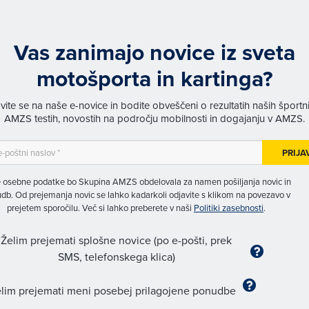
Vas zanimajo novice iz sveta
motošporta in kartinga?
avite se na naše e-novice in bodite obveščeni o rezultatih naših športn
AMZS testih, novostih na področju mobilnosti in dogajanju v AMZS.
PRIJA
 osebne podatke bo Skupina AMZS obdelovala za namen pošiljanja novic in
db. Od prejemanja novic se lahko kadarkoli odjavite s klikom na povezavo v
prejetem sporočilu. Več si lahko preberete v naši
Politiki zasebnosti
.
Želim prejemati splošne novice (po e-pošti, prek
SMS, telefonskega klica)
lim prejemati meni posebej prilagojene ponudbe