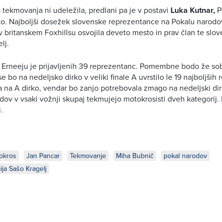
a tekmovanja ni udeležila, predlani pa je v postavi
Luka Kutnar,
P
to. Najboljši dosežek slovenske reprezentance na Pokalu narodov 
e v britanskem Foxhillsu osvojila deveto mesto in prav član te slo
lj.
 Erneeju je prijavljenih 39 reprezentanc. Pomembne bodo že so
j se bo na nedeljsko dirko v veliki finale A uvrstilo le 19 najboljši
a na A dirko, vendar bo zanjo potrebovala zmago na nedeljski dirk
dov v vsaki vožnji skupaj tekmujejo motokrosisti dveh kategorij
.
okros
Jan Pancar
Tekmovanje
Miha Bubnič
pokal narodov
ja Sašo Kragelj