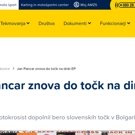
moto šport
Karting in motošportni center
Moj AMZS
Tekmovanja
Društva
Dokumenti
Funkcionarji
Novice
Jan Pancar znova do točk na dirki EP
ncar znova do točk na di
tokrosist dopolnil bero slovenskih točk v Bolgarij