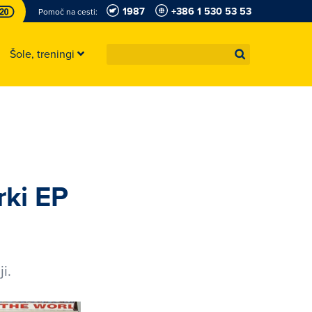
1987
+386 1 530 53 53
Pomoč na cesti:
Šole, treningi
rki EP
i.