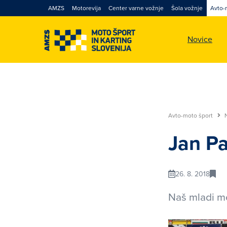
AMZS
Motorevija
Center varne vožnje
Šola vožnje
Avto-
Novice
Avto-moto šport
Jan Pa
26. 8. 2018
Naš mladi mo