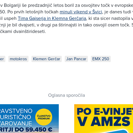
v Bolgariji še predzadnjič letos boril za osvojitev točk v evrops
50. Po prvih letošnjih točkah
minuli vikend v Švici
, je danes tud
nil uspeh
Tima Gajserja in
Klemna Gerčarja
, ki sta sicer nastopila 
ji je bil dvajseti, v drugi pa štirinajsti in tako osvojil osem točk.
čkami dvainštirideseti.
er
motokros
Klemen Gerčar
Jan Pancar
EMX 250
Oglasna sporočila