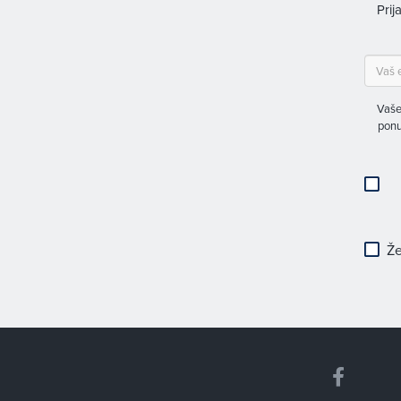
Prij
Vaše
ponu
Že