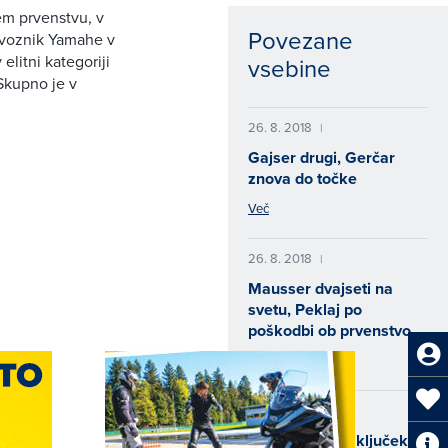
kem prvenstvu, v
Povezane
i voznik Yamahe v
v elitni kategoriji
vsebine
 Skupno je v
26. 8. 2018
|
Gajser drugi, Gerčar
znova do točke
Več
26. 8. 2018
|
Mausser dvajseti na
svetu, Peklaj po
poškodbi ob prvenstvo
Več
20. 8. 2018
|
Motošportni zaključek