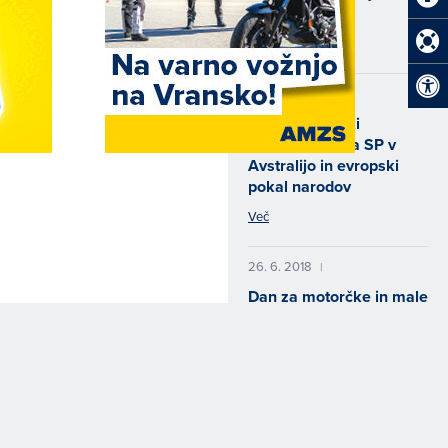
počitnic
Več
14. 8. 2018
|
Mladi slovenski
motokrosisti na SP v
Avstralijo in evropski
pokal narodov
Več
26. 6. 2018
|
Dan za motorčke in male
formule
Več