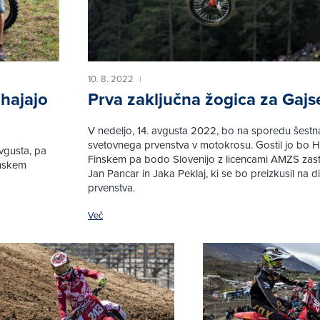
10. 8. 2022
|
hajajo
Prva zaključna žogica za Gajs
V nedeljo, 14. avgusta 2022, bo na sporedu šestn
svetovnega prvenstva v motokrosu. Gostil jo bo H
vgusta, pa
Finskem pa bodo Slovenijo z licencami AMZS zast
inskem
Jan Pancar in Jaka Peklaj, ki se bo preizkusil na 
prvenstva.
Več