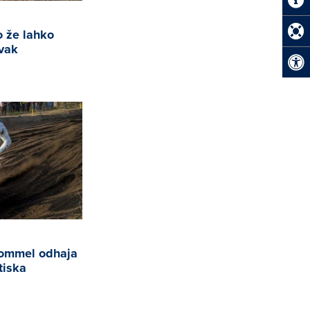
o že lahko
rvak
Lommel odhaja
tiska