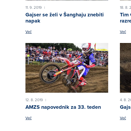
11. 9. 2019
18. 8. 
|
Gajser se želi v Šanghaju znebiti
Tim 
napak
raz
Več
Več
12. 8. 2019
4. 8. 
|
AMZS napovednik za 33. teden
Gajs
Več
Več