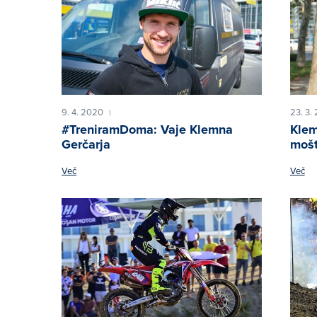
9. 4. 2020
23. 3.
|
#TreniramDoma: Vaje Klemna
Klem
Gerčarja
mošt
Več
Več