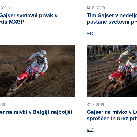
2019
14. 8. 2019
|
|
Gajser svetovni prvak v
Tim Gajser v nedelj
redu MXGP
postane svetovni p
Več
2019
31. 7. 2019
|
|
er na mivki v Belgiji najboljši
Gajser na mivko v 
sproščen in brez pri
Več