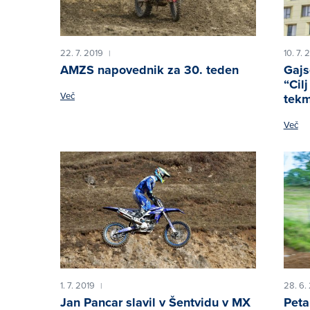
22. 7. 2019
10. 7. 
|
AMZS napovednik za 30. teden
Gajs
“Cil
Več
tekm
Več
1. 7. 2019
28. 6.
|
Jan Pancar slavil v Šentvidu v MX
Peta