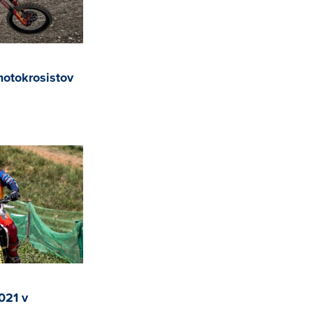
motokrosistov
021 v