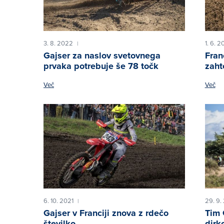
3. 8. 2022
1. 6. 
|
Gajser za naslov svetovnega
Fran
prvaka potrebuje še 78 točk
zaht
Več
Več
6. 10. 2021
29. 9.
|
Gajser v Franciji znova z rdečo
Tim 
številko
dirk