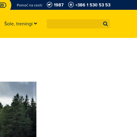
1987
+386 1 530 53 53
Pomoč na cesti:
Šole, treningi