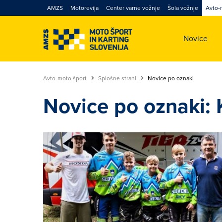
AMZS
Motorevija
Center varne vožnje
Šola vožnje
Avto-
Novice
Avto-moto šport
Splošne strani
Novice po oznaki
Novice po oznaki: