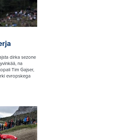
erja
ajsta dirka sezone
yvinkää, na
opali Tim Gajser,
dirki evropskega