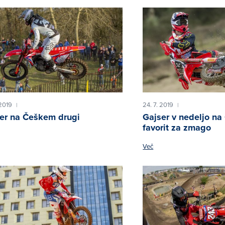
 2019
24. 7. 2019
|
|
er na Češkem drugi
Gajser v nedeljo n
favorit za zmago
Več