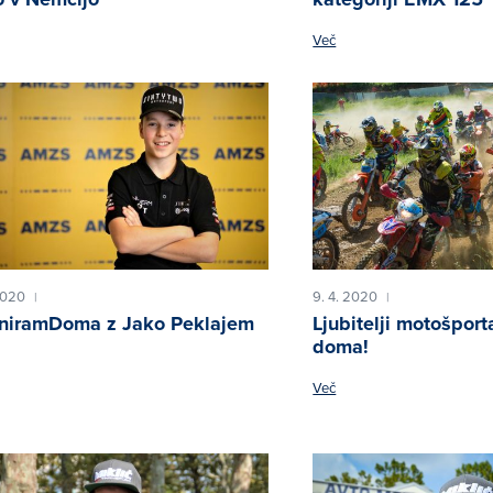
Več
 2020
9. 4. 2020
|
|
niramDoma z Jako Peklajem
Ljubitelji motošporta
doma!
Več