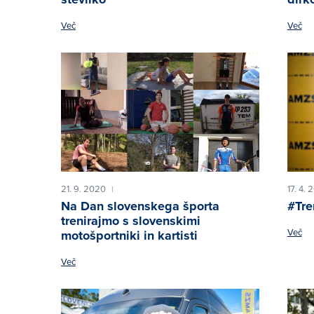
Več
Več
21. 9. 2020
17. 4.
|
Na Dan slovenskega športa
#Tre
trenirajmo s slovenskimi
Več
motošportniki in kartisti
Več