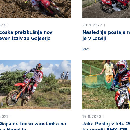
2022
20. 4. 2022
|
|
coska preizkušnja nov
Naslednja postaja 
even izziv za Gajserja
je v Latviji
Več
 2021
16. 11. 2020
|
|
Gajser s točko zaostanka na
Jaka Peklaj v letu 2
o v Nemčijo
kategoriji EMX 125