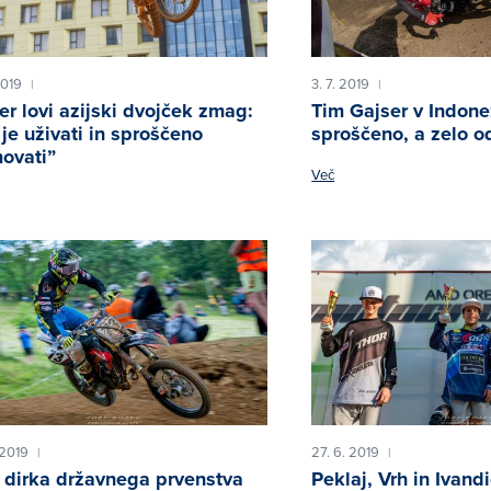
2019
3. 7. 2019
|
|
er lovi azijski dvojček zmag:
Tim Gajser v Indone
j je uživati in sproščeno
sproščeno, a zelo o
ovati”
Več
 2019
27. 6. 2019
|
|
 dirka državnega prvenstva
Peklaj, Vrh in Ivandi