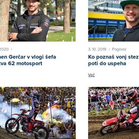
 2020
3. 10. 2019
Pogovor
|
|
en Gerčar v vlogi šefa
Ko poznaš vonj steze
va 62 motosport
poti do uspeha
Več