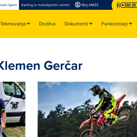
moto šport
Karting in motošportni center
Moj AMZS
Tekmovanja
Društva
Dokumenti
Funkcionarji
 Klemen Gerčar