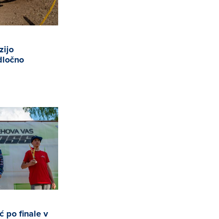
zijo
dločno
ć po finale v