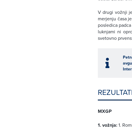
V drugi vožnji j
merjenju časa je
posledica padca 
luknjami ni opro
svetovno prvenst
Petn
avgu
Inte
REZULTAT
MXGP
1. vožnja:
1. Rom