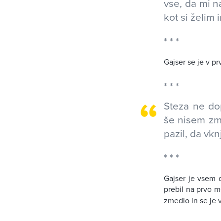
vse, da mi n
kot si želim 
Gajser se je v pr
Steza ne do
še nisem zm
pazil, da vkn
Gajser je vsem d
prebil na prvo m
zmedlo in se je 