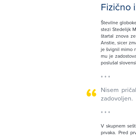
Fizično 
Številne globoke
stezi Stedelijk 
štartal znova ze
Anstie, sicer zm
je švignil mimo n
mu je zadostova
poslušal slovens
Nisem priča
zadovoljen.
V skupnem sešte
prvaka. Pred p