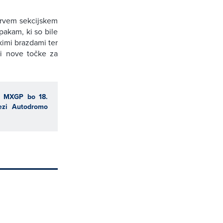
 prvem sekcijskem
pakam, ki so bile
kimi brazdami ter
tri nove točke za
du MXGP bo 18.
tezi Autodromo