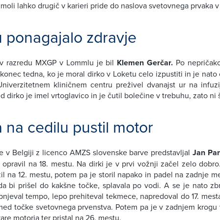
v Imoli lahko drugič v karieri pride do naslova svetovnega prvaka
u ponagajalo zdravje
 v razredu MXGP v Lommlu je bil
Klemen Gerčar.
Po nepričako
konec tedna, ko je moral dirko v Loketu celo izpustiti in je nato
niverzitetnem kliničnem centru preživel dvanajst ur na infuzi
d dirko je imel vrtoglavico in je čutil bolečine v trebuhu, zato ni š
 na cedilu pustil motor
e v Belgiji z licenco AMZS slovenske barve predstavljal
Jan Pan
e opravil na 18. mestu. Na dirki je v prvi vožnji začel zelo dobr
l na 12. mestu, potem pa je storil napako in padel na zadnje me
a bi prišel do kakšne točke, splavala po vodi. A se je nato zbra
pnjeval tempo, lepo prehiteval tekmece, napredoval do 17. mest
 med točke svetovnega prvenstva. Potem pa je v zadnjem krogu 
are motorja ter pristal na 26. mestu.