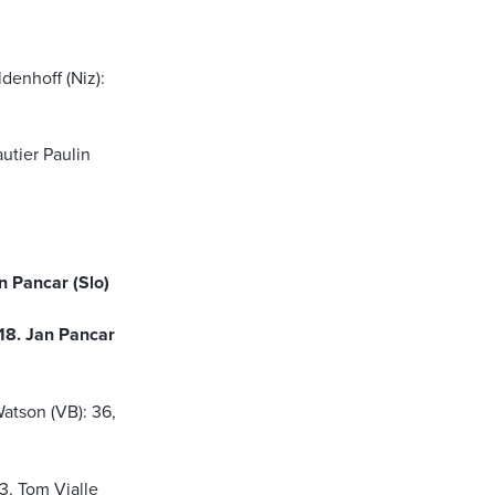
denhoff (Niz):
utier Paulin
n Pancar (Slo)
18. Jan Pancar
Watson (VB): 36,
3. Tom Vialle