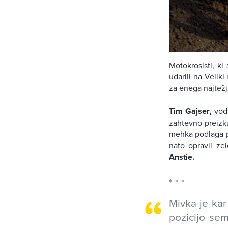
Motokrosisti, k
udarili na Veliki
za enega najtežj
Tim Gajser,
vodi
zahtevno preizk
mehka podlaga pr
nato opravil ze
Anstie.
Mivka je kar
pozicijo se