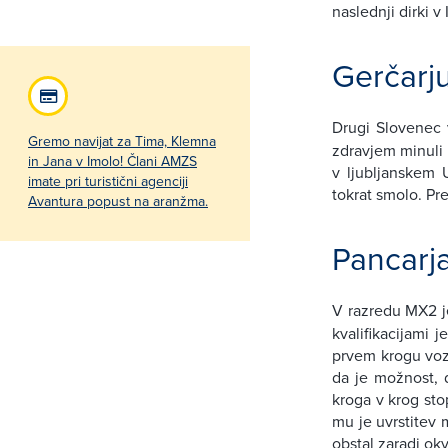
naslednji dirki 
Gerčarj
Drugi Slovenec
Gremo navijat za Tima, Klemna
zdravjem minuli 
in Jana v Imolo! Člani AMZS
v ljubljanskem U
imate pri turistični agenciji
tokrat smolo. Pre
Avantura popust na aranžma.
Pancarja
V razredu MX2 j
kvalifikacijami j
prvem krogu vozi
da je možnost, d
kroga v krog sto
mu je uvrstitev
obstal zaradi okv