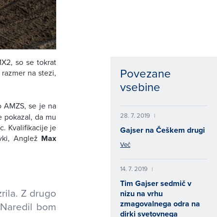
X2, so se tokrat
Povezane
h razmer na stezi,
vsebine
o AMZS, se je na
28. 7. 2019
e pokazal, da mu
|
 Kvalifikacije je
Gajser na Češkem drugi
ivki, Anglež
Max
Več
14. 7. 2019
|
Tim Gajser sedmič v
rila. Z drugo
nizu na vrhu
zmagovalnega odra na
 Naredil bom
dirki svetovnega