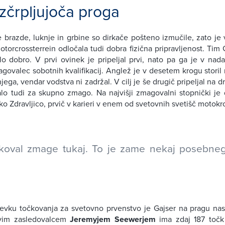
izčrpljujoča proga
 brazde, luknje in grbine so dirkače pošteno izmučile, zato je 
Motorcrossterrein odločala tudi dobra fizična pripravljenost. Tim 
lo dobro. V prvi ovinek je pripeljal prvi, nato pa ga je v nada
agovalec sobotnih kvalifikacij. Anglež je v desetem krogu storil
jega, vendar vodstva ni zadržal. V cilj je še drugič pripeljal na
lo tudi za skupno zmago. Na najvišji zmagovalni stopnički je 
ko Zdravljico, prvič v karieri v enem od svetovnih svetišč motok
koval zmage tukaj. To je zame nekaj posebne
vku točkovanja za svetovno prvenstvo je Gajser na pragu na
rvim zasledovalcem
Jeremyjem Seewerjem
ima zdaj 187 točk