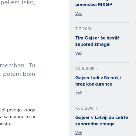
dpeljem tako,
prvenstva MXGP
Več
7. 7. 2019
|
Tim Gajser še šestič
zapored zmagal
Več
pomemben. Tu
23. 6. 2019
|
o, potem bom
Gajser tudi v Nemčiji
brez konkurence
Več
16. 6. 2019
|
redi prvega kroga
a šampiona to ni
Gajser v Latviji do četrte
mestu.
zaporedne zmage
Več