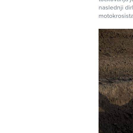
naslednji di
motokrosist