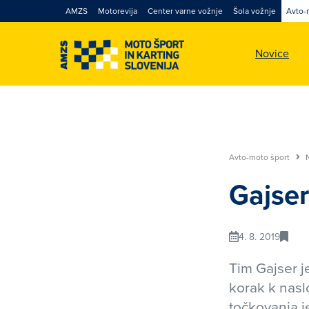
AMZS
Motorevija
Center varne vožnje
Šola vožnje
Avto-
Novice
Avto-moto šport
Gajser
4. 8. 2019
Tim Gajser j
korak k nas
točkovanja j