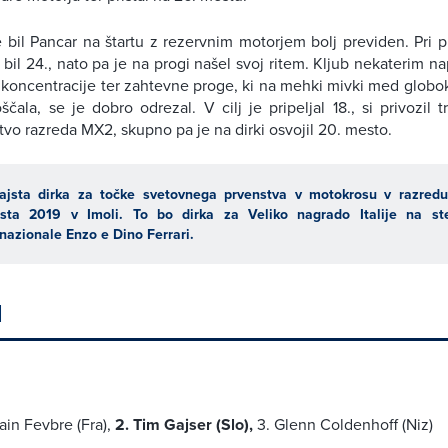
e bil Pancar na štartu z rezervnim motorjem bolj previden. Pri
 bil 24., nato pa je na progi našel svoj ritem. Kljub nekaterim na
koncentracije ter zahtevne proge, ki na mehki mivki med globo
ščala, se je dobro odrezal. V cilj je pripeljal 18., si privozil 
vo razreda MX2, skupno pa je na dirki osvojil 20. mesto.
ajsta dirka za točke svetovnega prvenstva v motokrosu v razre
sta 2019 v Imoli. To bo dirka za Veliko nagrado Italije na s
rnazionale Enzo e Dino Ferrari.
I
ain Fevbre (Fra),
2. Tim Gajser (Slo),
3. Glenn Coldenhoff (Niz)