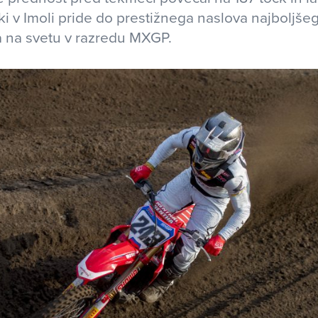
rki v Imoli pride do prestižnega naslova najboljše
a na svetu v razredu MXGP.