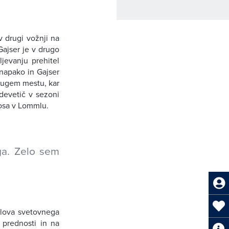
v drugi vožnji na
Gajser je v drugo
ljevanju prehitel
 napako in Gajser
 drugem mestu, kar
devetič v sezoni
rosa v Lommlu.
ga. Zelo sem
slova svetovnega
 prednosti in na