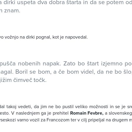
a dirki uspeta dva dobra štarta in da se potem o
in znam.
vo vožnjo na dirki pognal, kot je napovedal.
pušča nobenih napak. Zato bo štart izjemno 
agal. Boril se bom, a če bom videl, da ne bo šl
jižim čimveč točk.
al takoj vedeti, da jim ne bo pustil veliko možnosti in se je s
esto. V naslednjem ga je prehitel
Romain Fevbre,
a slovenskeg
vseskozi varno vozil za Francozom ter v cilj pripeljal na drugem 