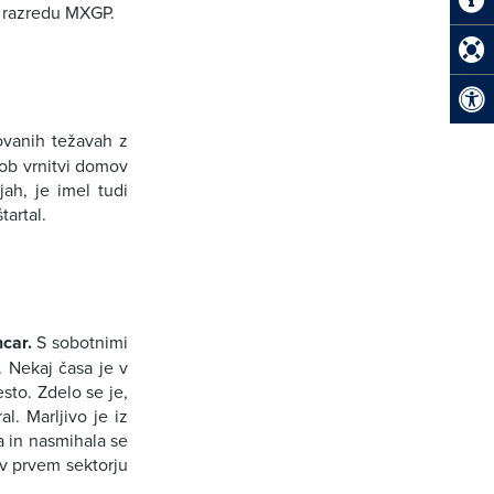
 v razredu MXGP.
vanih težavah z
 ob vrnitvi domov
jah, je imel tudi
tartal.
car.
S sobotnimi
o. Nekaj časa je v
sto. Zdelo se je,
l. Marljivo je iz
a in nasmihala se
v prvem sektorju