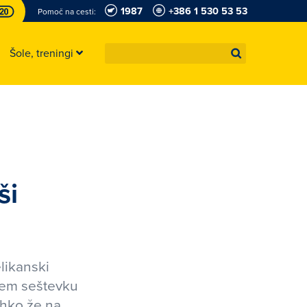
1987
+386 1 530 53 53
Pomoč na cesti:
Šole, treningi
ši
likanski
nem seštevku
ahko že na