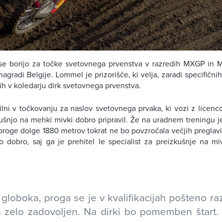
i se borijo za točke svetovnega prvenstva v razredih MXGP in M
 nagradi Belgije. Lommel je prizorišče, ki velja, zaradi specifični
ih v koledarju dirk svetovnega prvenstva.
lni v točkovanju za naslov svetovnega prvaka, ki vozi z licenc
ušnjo na mehki mivki dobro pripravil. Že na uradnem treningu j
oge dolge 1880 metrov tokrat ne bo povzročala večjih preglavic.
lo dobro, saj ga je prehitel le specialist za preizkušnje na m
 globoka, proga se je v kvalifikacijah pošteno raz
m zelo zadovoljen. Na dirki bo pomemben štart.