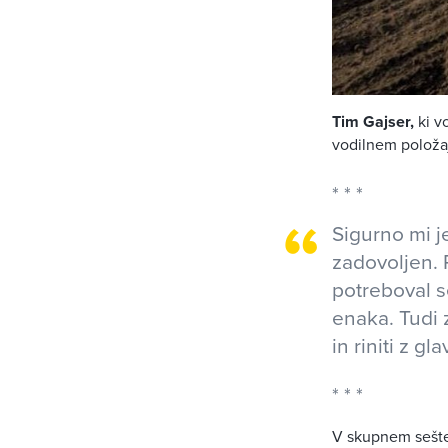
Tim Gajser,
ki v
vodilnem položaj
Sigurno mi j
zadovoljen. 
potreboval s
enaka. Tudi 
in riniti z gl
V skupnem seštev