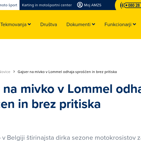
moto šport
Karting in motošportni center
Moj AMZS
Tekmovanja
Društva
Dokumenti
Funkcionarji
Novice
Gajser na mivko v Lommel odhaja sproščen in brez pritiska
r na mivko v Lommel odh
en in brez pritiska
 v Belgiji štirinajsta dirka sezone motokrosistov 