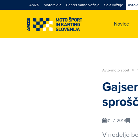
AMZS
Motorevija
Center varne vožnje
Šola vožnje
Avto-
Novice
Avto-moto šport
Gajse
sprošč
31. 7. 2019
V nedeljo bo