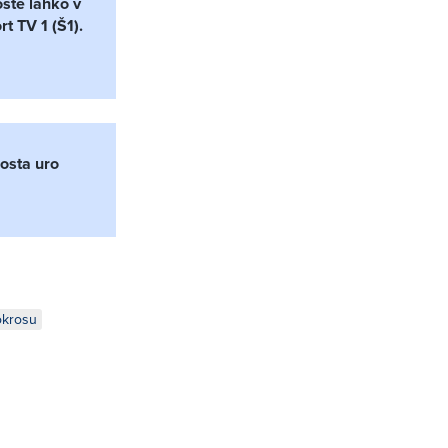
ste lahko v
t TV 1 (Š1).
bosta uro
okrosu