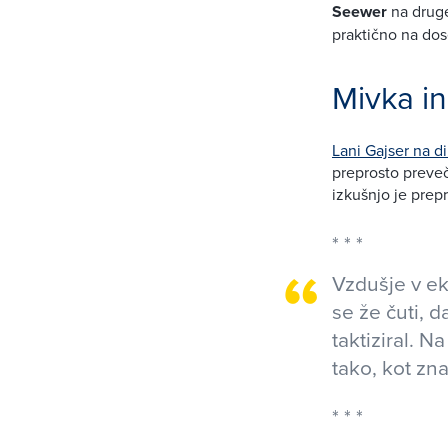
Seewer
na druge
praktično na dos
Mivka i
Lani Gajser na d
preprosto preveč
izkušnjo je prepr
Vzdušje v ek
se že čuti, 
taktiziral. N
tako, kot zn