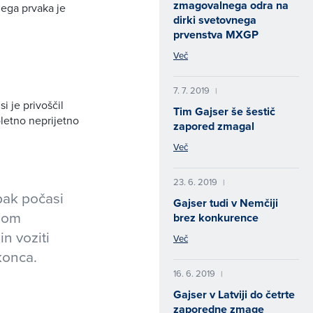
zmagovalnega odra na
nega prvaka je
dirki svetovnega
prvenstva MXGP
Več
7. 7. 2019
|
i je privoščil
Tim Gajser še šestič
letno neprijetno
zapored zmagal
Več
23. 6. 2019
|
pak počasi
Gajser tudi v Nemčiji
 bom
brez konkurence
in voziti
Več
konca.
16. 6. 2019
|
Gajser v Latviji do četrte
zaporedne zmage