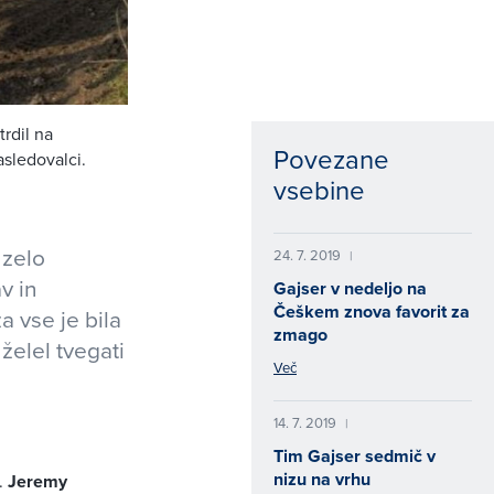
trdil na
Povezane
sledovalci.
vsebine
 zelo
24. 7. 2019
|
v in
Gajser v nedeljo na
Češkem znova favorit za
 vse je bila
zmago
želel tvegati
Več
14. 7. 2019
|
Tim Gajser sedmič v
nizu na vrhu
.
Jeremy