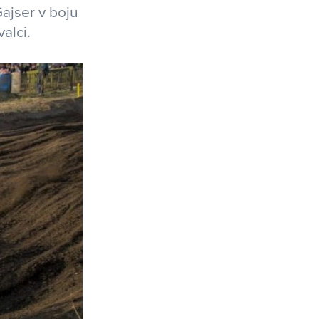
ajser v boju
alci.