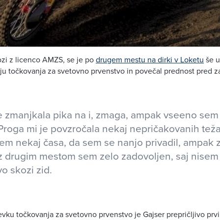
ozi z licenco AMZS, se je po
drugem mestu na dirki v Loketu
še u
u točkovanja za svetovno prvenstvo in povečal prednost pred za
e zmanjkala pika na i, zmaga, ampak vseeno sem
Proga mi je povzročala nekaj nepričakovanih teža
em nekaj časa, da sem se nanjo privadil, ampak za
z drugim mestom sem zelo zadovoljen, saj nisem 
avo skozi zid.
ku točkovanja za svetovno prvenstvo je Gajser prepričljivo prvi