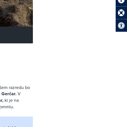
jšem razredu bo
 Gerčar.
V
r,
ki je na
 Lommlu.