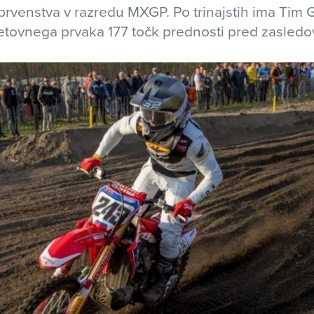
rvenstva v razredu MXGP. Po trinajstih ima Tim G
etovnega prvaka 177 točk prednosti pred zasledov