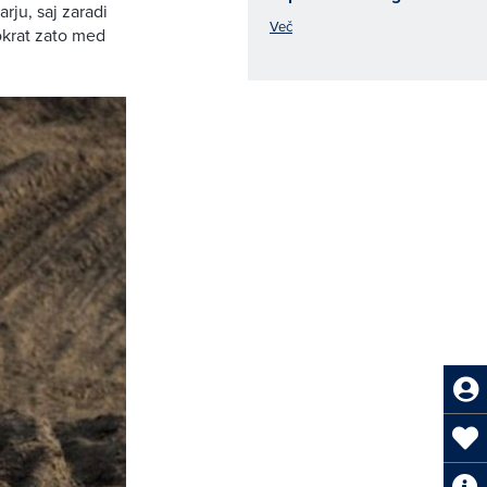
rju, saj zaradi
Več
okrat zato med