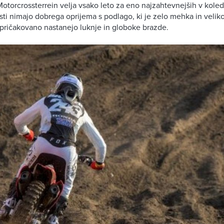
Motorcrossterrein velja vsako leto za eno najzahtevnejših v koleda
ti nimajo dobrega oprijema s podlago, ki je zelo mehka in velik
epričakovano nastanejo luknje in globoke brazde.