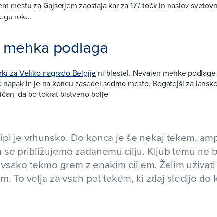
m mestu za Gajserjem zaostaja kar za 177 točk in naslov svetov
egu roke.
n mehka podlaga
irki za Veliko nagrado Belgije
ni blestel. Nevajen mehke podlage s
 napak in je na koncu zasedel sedmo mesto. Bogatejši za lansko
ičan, da bo tokrat bistveno bolje
ipi je vrhunsko. Do konca je še nekaj tekem, am
da se približujemo zadanemu cilju. Kljub temu ne
a vsako tekmo grem z enakim ciljem. Želim uživati 
am. To velja za vseh pet tekem, ki zdaj sledijo do 