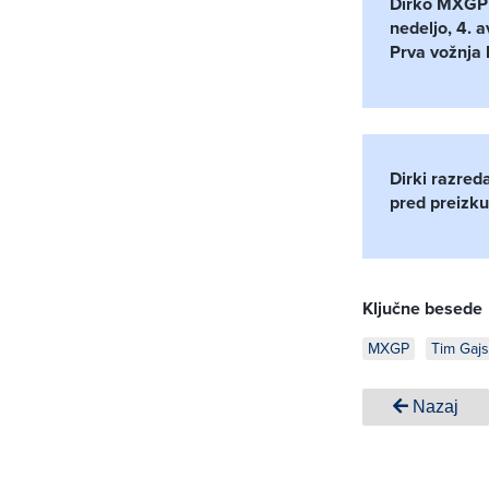
Dirko MXGP z
nedeljo, 4. 
Prva vožnja b
Dirki razred
pred preizk
Ključne besede
MXGP
Tim Gajs
Nazaj