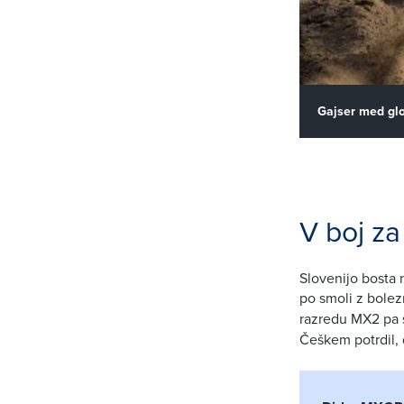
Gajser med glo
V boj za
Slovenijo bosta 
po smoli z bolez
razredu MX2 pa 
Češkem potrdil, d