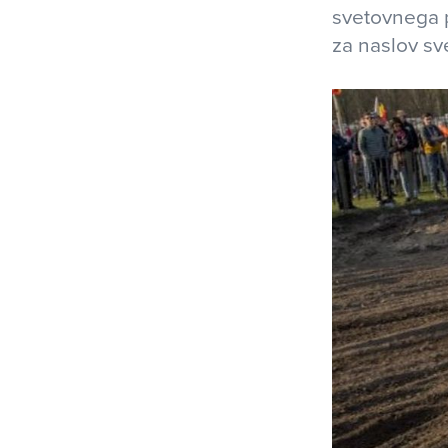
svetovnega p
za naslov sv