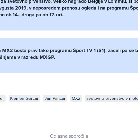
a svetovno prvenstvo, Veliko nagrado Belgije v Lommlu, si bo
avgusta 2019, v neposredem prenosu ogledali na programu Špor
o ob 14., druga pa ob 17. uri.
a MX2 bosta prav tako programu Šport TV 1 (Š1), začeli pa se 
ušnjama v razredu MXGP.
er
Klemen Gerčar
Jan Pancar
MX2
svetovno prvenstvo v mot
Oglasna sporočila