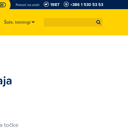
1987
+386 1 530 53 53
Pomoč na cesti:
Šole, treningi
aja
za točke