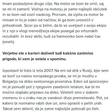
Imam postavljene druge cilje. Na motor se bom še vrnil, saj
se mi ni zameril. Vožnja na motorju je zame najlepši občutek
in se bom rad vozil naokrog. Priznam, da izpita za motor še
nimam in to je eden od načrtov, ki ga bom uresničil v
prihodnosti. Sicer pa si želim, da bi se uveljavil s svojo ekipo
in z njo v vlogi menedžerja ekipe posegal po vrhunskih
rezultatih. In brez skrbi, tudi za harmoniko bom našel čas
(smeh).
Verjetno ste v karieri doživeli tudi kakšno zanimivo
prigodo, ki vam je ostala v spominu.
Izpostavil bi tisto iz leta 2007. Na eni od dirk v Rusiji, kjer sem
se boril za naslov evropskega prvaka, se mi je mudilo v
Bolgarijo na dirko svetovnega prvenstva. Eden od sponzorjev
mi je ponudil pot z njegovim zasebnim letalom, kar bi mi
močno olajšalo pripravo na dirko. Vzleteli smo v slabem
vremenu in v zraku nas je vseskozi divje premetavalo. Pot, za
katero bi normalno rabili dve uri, smo opravili v petih urah.
Takrat sem sklenil, da je zame najboljše potovati po tleh.