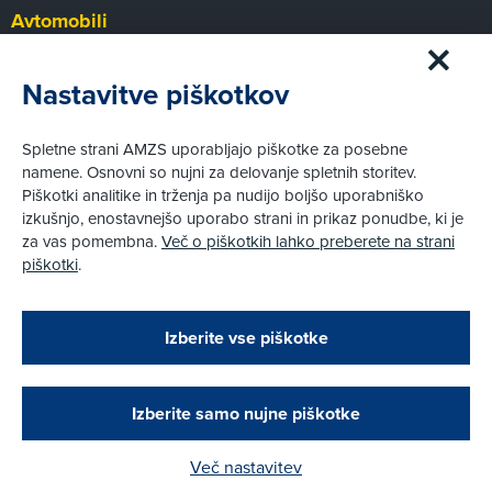
Avtomobili
Panorama
Prvi pogled
Nastavitve piškotkov
Za volanom
Test
Spletne strani AMZS uporabljajo piškotke za posebne
Tehnika
namene. Osnovni so nujni za delovanje spletnih storitev.
Piškotki analitike in trženja pa nudijo boljšo uporabniško
izkušnjo, enostavnejšo uporabo strani in prikaz ponudbe, ki je
Pravni vidiki
za vas pomembna.
Več o piškotkih lahko preberete na strani
Piškotki
piškotki
.
Politika zasebnosti
Pravno obvestilo
Zapri
Podarjamo vam 10 €!
Izberite vse piškotke
Obstoječi in novi AMZS člani, ki boste v AMZS
centru sklenili avtomobilsko zavarovanje in
© AMZS
Produkcija:
Creatim
|
opravili registracijo vozila, boste prejeli
Pri spletni včlanitvi so podprta naslednja plačilna sredstva:
vrednostno darilno kartico z dobroimetjem v višini
Izberite samo nujne piškotke
10 €.
Več nastavitev
Kako do darila?