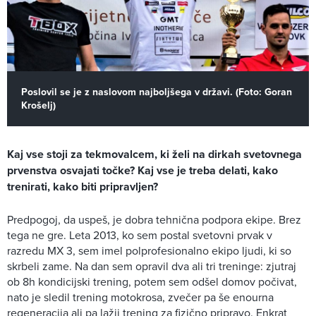
Poslovil se je z naslovom najboljšega v državi. (Foto: Goran
Krošelj)
Kaj vse stoji za tekmovalcem, ki želi na dirkah svetovnega
prvenstva osvajati točke? Kaj vse je treba delati, kako
trenirati, kako biti pripravljen?
Predpogoj, da uspeš, je dobra tehnična podpora ekipe. Brez
tega ne gre. Leta 2013, ko sem postal svetovni prvak v
razredu MX 3, sem imel polprofesionalno ekipo ljudi, ki so
skrbeli zame. Na dan sem opravil dva ali tri treninge: zjutraj
ob 8h kondicijski trening, potem sem odšel domov počivat,
nato je sledil trening motokrosa, zvečer pa še enourna
regeneracija ali pa lažji trening za fizično pripravo. Enkrat