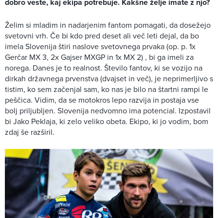
dobro veste, kaj ekipa potrebuje. Kakšne želje imate z njo?
Želim si mladim in nadarjenim fantom pomagati, da dosežejo
svetovni vrh. Če bi kdo pred deset ali več leti dejal, da bo
imela Slovenija štiri naslove svetovnega prvaka (op. p. 1x
Gerčar MX 3, 2x Gajser MXGP in 1x MX 2) , bi ga imeli za
norega. Danes je to realnost. Število fantov, ki se vozijo na
dirkah državnega prvenstva (dvajset in več), je neprimerljivo s
tistim, ko sem začenjal sam, ko nas je bilo na štartni rampi le
peščica. Vidim, da se motokros lepo razvija in postaja vse
bolj priljubljen. Slovenija nedvomno ima potencial. Izpostavil
bi Jako Peklaja, ki zelo veliko obeta. Ekipo, ki jo vodim, bom
zdaj še razširil.