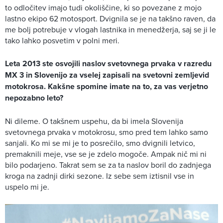
to odločitev imajo tudi okoliščine, ki so povezane z mojo
lastno ekipo 62 motosport. Dvignila se je na takšno raven, da
me bolj potrebuje v vlogah lastnika in menedžerja, saj se ji le
tako lahko posvetim v polni meri.
Leta 2013 ste osvojili naslov svetovnega prvaka v razredu
MX 3 in Slovenijo za vselej zapisali na svetovni zemljevid
motokrosa. Kakšne spomine imate na to, za vas verjetno
nepozabno leto?
Ni dileme. O takšnem uspehu, da bi imela Slovenija
svetovnega prvaka v motokrosu, smo pred tem lahko samo
sanjali. Ko mi se mi je to posrečilo, smo dvignili letvico,
premaknili meje, vse se je zdelo mogoče. Ampak nič mi ni
bilo podarjeno. Takrat sem se za ta naslov boril do zadnjega
kroga na zadnji dirki sezone. Iz sebe sem iztisnil vse in
uspelo mi je.