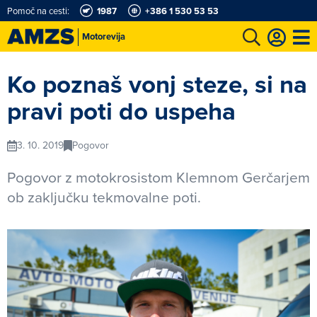
Pomoč na cesti:
1987
+386 1 530 53 53
Motorevija
t
Karting in motošportni center
Najboljši za volanom
Moj AMZS
Ko poznaš vonj steze, si na
pravi poti do uspeha
3. 10. 2019
Pogovor
Pogovor z motokrosistom Klemnom Gerčarjem
ob zaključku tekmovalne poti.