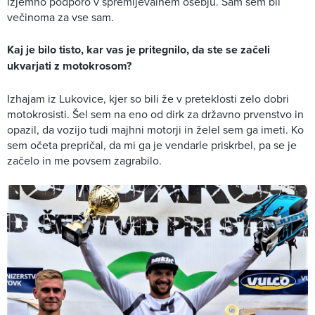
izjemno podporo v spremljevalnem osebju. Sam sem bil
večinoma za vse sam.
Kaj je bilo tisto, kar vas je pritegnilo, da ste se začeli
ukvarjati z motokrosom?
Izhajam iz Lukovice, kjer so bili že v preteklosti zelo dobri
motokrosisti. Šel sem na eno od dirk za državno prvenstvo in
opazil, da vozijo tudi majhni motorji in želel sem ga imeti. Ko
sem očeta prepričal, da mi ga je vendarle priskrbel, pa se je
začelo in me povsem zagrabilo.