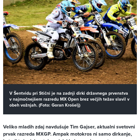
V Šentvidu pri Stični je na zadnji dirki državnega prvenstva
v najmočnejšem razredu MX Open brez večjih težav slavil v
obeh vožnjah. (Foto: Goran Krošelj)
Veliko mladih zdaj navdušuje Tim Gajser, aktualni svetovni
prvak razreda MXGP. Ampak motokros ni samo dirkanje,