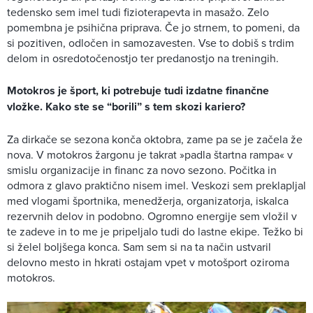
tedensko sem imel tudi fizioterapevta in masažo. Zelo
pomembna je psihična priprava. Če jo strnem, to pomeni, da
si pozitiven, odločen in samozavesten. Vse to dobiš s trdim
delom in osredotočenostjo ter predanostjo na treningih.
Motokros je šport, ki potrebuje tudi izdatne finančne
vložke. Kako ste se “borili” s tem skozi kariero?
Za dirkače se sezona konča oktobra, zame pa se je začela že
nova. V motokros žargonu je takrat »padla štartna rampa« v
smislu organizacije in financ za novo sezono. Počitka in
odmora z glavo praktično nisem imel. Veskozi sem preklapljal
med vlogami športnika, menedžerja, organizatorja, iskalca
rezervnih delov in podobno. Ogromno energije sem vložil v
te zadeve in to me je pripeljalo tudi do lastne ekipe. Težko bi
si želel boljšega konca. Sam sem si na ta način ustvaril
delovno mesto in hkrati ostajam vpet v motošport oziroma
motokros.