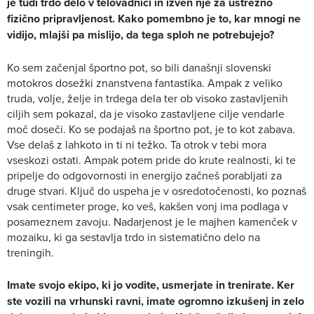
je tudi trdo delo v telovadnici in izven nje za ustrezno
fizično pripravljenost. Kako pomembno je to, kar mnogi ne
vidijo, mlajši pa mislijo, da tega sploh ne potrebujejo?
Ko sem začenjal športno pot, so bili današnji slovenski
motokros dosežki znanstvena fantastika. Ampak z veliko
truda, volje, želje in trdega dela ter ob visoko zastavljenih
ciljih sem pokazal, da je visoko zastavljene cilje vendarle
moč doseči. Ko se podajaš na športno pot, je to kot zabava.
Vse delaš z lahkoto in ti ni težko. Ta otrok v tebi mora
vseskozi ostati. Ampak potem pride do krute realnosti, ki te
pripelje do odgovornosti in energijo začneš porabljati za
druge stvari. Ključ do uspeha je v osredotočenosti, ko poznaš
vsak centimeter proge, ko veš, kakšen vonj ima podlaga v
posameznem zavoju. Nadarjenost je le majhen kamenček v
mozaiku, ki ga sestavlja trdo in sistematično delo na
treningih.
Imate svojo ekipo, ki jo vodite, usmerjate in trenirate. Ker
ste vozili na vrhunski ravni, imate ogromno izkušenj in zelo