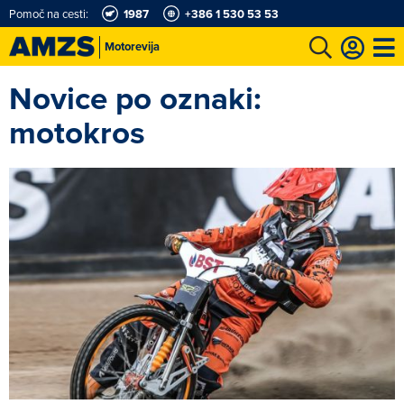
Pomoč na cesti:
1987
+386 1 530 53 53
Motorevija
Novice po oznaki:
t
Karting in motošportni center
Najboljši za volanom
Moj AMZS
motokros