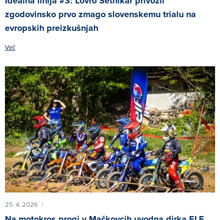
Idealna linija #3: Lovro Setnikar privozil
zgodovinsko prvo zmago slovenskemu trialu na
evropskih preizkušnjah
Več
25. 4. 2026
|
Na motokros progi v Mačkovcih uvodna dirka ELF