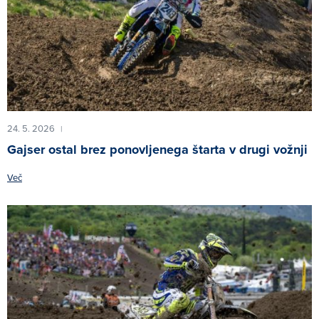
24. 5. 2026
|
Gajser ostal brez ponovljenega štarta v drugi vožnji
Več