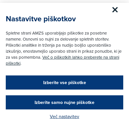
Nastavitve piškotkov
Spletne strani AMZS uporabljajo piškotke za posebne
namene. Osnovni so nujni za delovanje spletnih storitev.
Piškotki analitike in trženja pa nudijo boljšo uporabniško
izkušnjo, enostavnejšo uporabo strani in prikaz ponudbe, ki je
za vas pomembna.
Več o piškotkih lahko preberete na strani
piškotki
.
Zapri
Podarjamo vam 10 €!
Izberite vse piškotke
22. 4. 2026
|
Obstoječi in novi AMZS člani, ki boste v AMZS
centru sklenili avtomobilsko zavarovanje in
Idealna linija #2: Štart državnih prvenstev v
opravili registracijo vozila, boste prejeli
speedwayu in mini cestno hitrostnem motociklizmu
vrednostno darilno kartico z dobroimetjem v višini
Izberite samo nujne piškotke
10 €.
Več
Več nastavitev
Kako do darila?