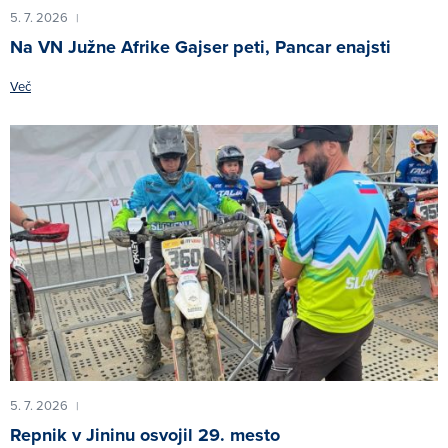
5. 7. 2026
|
Na VN Južne Afrike Gajser peti, Pancar enajsti
Več
5. 7. 2026
|
Repnik v Jininu osvojil 29. mesto