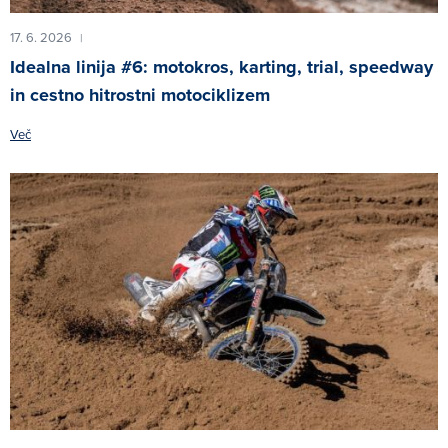
17. 6. 2026
|
Idealna linija #6: motokros, karting, trial, speedway
in cestno hitrostni motociklizem
Več