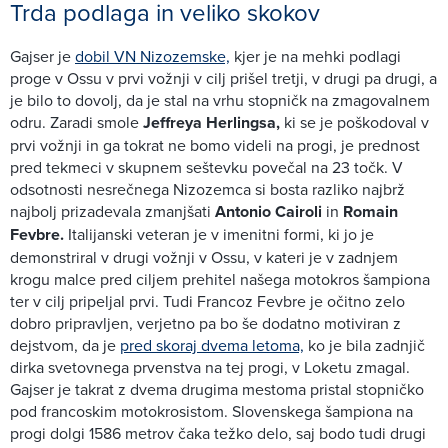
Trda podlaga in veliko skokov
Gajser je
dobil VN Nizozemske,
kjer je na mehki podlagi
proge v Ossu v prvi vožnji v cilj prišel tretji, v drugi pa drugi, a
je bilo to dovolj, da je stal na vrhu stopničk na zmagovalnem
odru. Zaradi smole
Jeffreya Herlingsa,
ki se je poškodoval v
prvi vožnji in ga tokrat ne bomo videli na progi, je prednost
pred tekmeci v skupnem seštevku povečal na 23 točk. V
odsotnosti nesrečnega Nizozemca si bosta razliko najbrž
najbolj prizadevala zmanjšati
Antonio Cairoli
in
Romain
Fevbre.
Italijanski veteran je v imenitni formi, ki jo je
demonstriral v drugi vožnji v Ossu, v kateri je v zadnjem
krogu malce pred ciljem prehitel našega motokros šampiona
ter v cilj pripeljal prvi. Tudi Francoz Fevbre je očitno zelo
dobro pripravljen, verjetno pa bo še dodatno motiviran z
dejstvom, da je
pred skoraj dvema letoma,
ko je bila zadnjič
dirka svetovnega prvenstva na tej progi, v Loketu zmagal.
Gajser je takrat z dvema drugima mestoma pristal stopničko
pod francoskim motokrosistom. Slovenskega šampiona na
progi dolgi 1586 metrov čaka težko delo, saj bodo tudi drugi