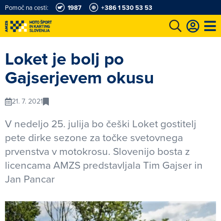
Pomoč na cesti:
1987
+386 1 530 53 53
e
Karting in motošportni center
Najboljši za volanom
Moj AMZS
Loket je bolj po
Gajserjevem okusu
21. 7. 2021
V nedeljo 25. julija bo češki Loket gostitelj
pete dirke sezone za točke svetovnega
prvenstva v motokrosu. Slovenijo bosta z
licencama AMZS predstavljala Tim Gajser in
Jan Pancar