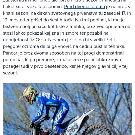
Loket sicer veže lep spomin.
Pred dvema letoma
je namreč v
krstni sezoni na dirkah svetovnega prvenstva tu zasedel 17. in
19. mesto ter prišel do šestih točk. Na trdi podlagi, ki mu je
bistveno bolj pri srcu kot tiste z mehko, bo z več oprijema na
stezi lahko pokazal kaj zna in zmore ter pozabil na
neprijetnosti iz Ossa. Nevarno je le, da bi v veliki želji
pregorel oziroma da bi ga vnovič na cedilu pustila tehnika.
Pancar je brez dvoma sposoben na tej progi demonstrirati
potencial, ki ga premore, z malo sreče pa bi lahko znova
posegel tudi v prvo deseterico, kar je njegov glavni cilj v tej
sezoni.