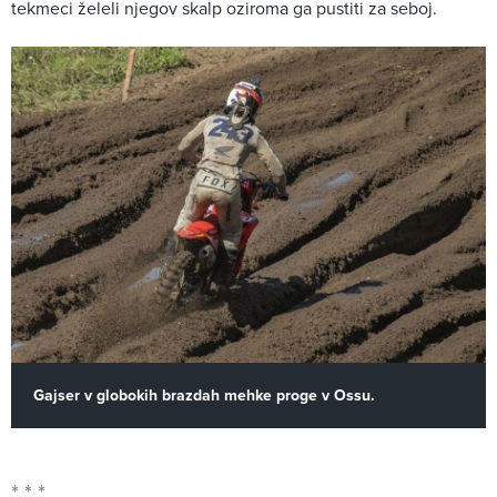
tekmeci želeli njegov skalp oziroma ga pustiti za seboj.
Gajser v globokih brazdah mehke proge v Ossu.