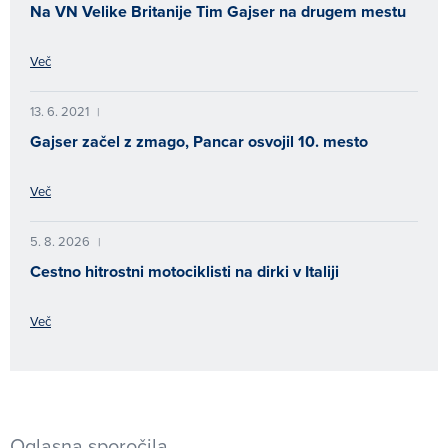
Na VN Velike Britanije Tim Gajser na drugem mestu
Več
13. 6. 2021
|
Gajser začel z zmago, Pancar osvojil 10. mesto
Več
5. 8. 2026
|
Cestno hitrostni motociklisti na dirki v Italiji
Več
Oglasna sporočila