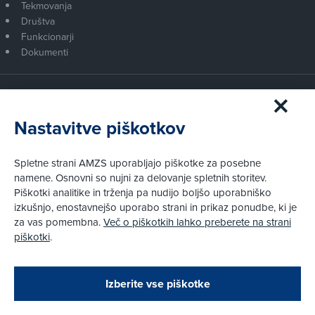
Tekmovanja
Društva
Funkcionarji
Dokumenti
Članstvo AMZS
Postanite član AMZS
Nastavitve piškotkov
Zakaj (p)ostati član?
Primerjava članstev
Spletne strani AMZS uporabljajo piškotke za posebne
Kako vam pomagamo
namene. Osnovni so nujni za delovanje spletnih storitev.
Piškotki analitike in trženja pa nudijo boljšo uporabniško
izkušnjo, enostavnejšo uporabo strani in prikaz ponudbe, ki je
Pravni vidiki
za vas pomembna.
Več o piškotkih lahko preberete na strani
Piškotki
piškotki
.
Politika zasebnosti
Pravno obvestilo
Zapri
Podarjamo vam 10 €!
Izberite vse piškotke
Obstoječi in novi AMZS člani, ki boste v AMZS
centru sklenili avtomobilsko zavarovanje in
© AMZS
Produkcija:
Creatim
|