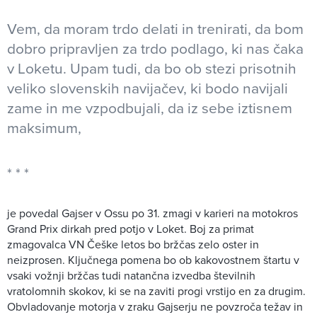
Vem, da moram trdo delati in trenirati, da bom
dobro pripravljen za trdo podlago, ki nas čaka
v Loketu. Upam tudi, da bo ob stezi prisotnih
veliko slovenskih navijačev, ki bodo navijali
zame in me vzpodbujali, da iz sebe iztisnem
maksimum,
je povedal Gajser v Ossu po 31. zmagi v karieri na motokros
Grand Prix dirkah pred potjo v Loket. Boj za primat
zmagovalca VN Češke letos bo bržčas zelo oster in
neizprosen. Ključnega pomena bo ob kakovostnem štartu v
vsaki vožnji bržčas tudi natančna izvedba številnih
vratolomnih skokov, ki se na zaviti progi vrstijo en za drugim.
Obvladovanje motorja v zraku Gajserju ne povzroča težav in