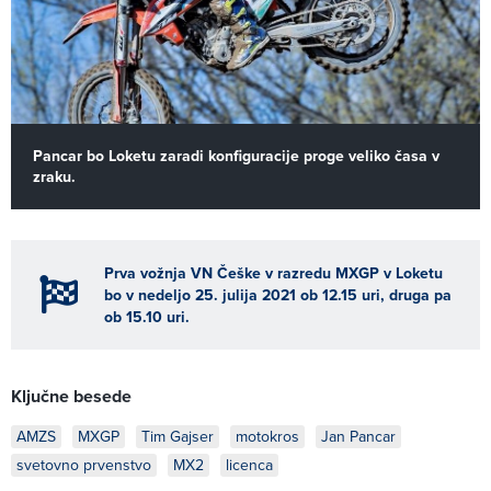
Pancar bo Loketu zaradi konfiguracije proge veliko časa v
zraku.
Prva vožnja VN Češke v razredu MXGP v Loketu
bo v nedeljo 25. julija 2021 ob 12.15 uri, druga pa
ob 15.10 uri.
Ključne besede
AMZS
MXGP
Tim Gajser
motokros
Jan Pancar
svetovno prvenstvo
MX2
licenca