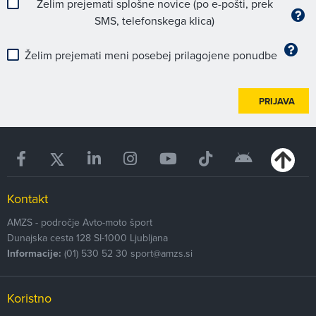
Želim prejemati splošne novice (po e-pošti, prek
SMS, telefonskega klica)
Želim prejemati meni posebej prilagojene ponudbe
PRIJAVA
Kontakt
AMZS - področje Avto-moto šport
Dunajska cesta 128
SI-1000
Ljubljana
Informacije:
(01) 530 52 30
sport@amzs.si
Koristno