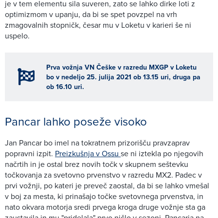
je v tem elementu sila suveren, zato se lahko dirke loti z
optimizmom v upanju, da bi se spet povzpel na vrh
zmagovalnih stopničk, česar mu v Loketu v karieri še ni
uspelo.
Prva vožnja VN Češke v razredu MXGP v Loketu
bo v nedeljo 25. julija 2021 ob 13.15 uri, druga pa
ob 16.10 uri.
Pancar lahko poseže visoko
Jan Pancar bo imel na tokratnem prizorišču pravzaprav
popravni izpit.
Preizkušnja v Ossu
se ni iztekla po njegovih
načrtih in je ostal brez novih točk v skupnem seštevku
točkovanja za svetovno prvenstvo v razredu MX2. Padec v
prvi vožnji, po kateri je preveč zaostal, da bi se lahko vmešal
v boj za mesta, ki prinašajo točke svetovnega prvenstva, in
nato okvara motorja sredi prvega kroga druge vožnje sta ga
zaustavila in mu "pridelala" prvo ničlo v sezoni. Pancarja na