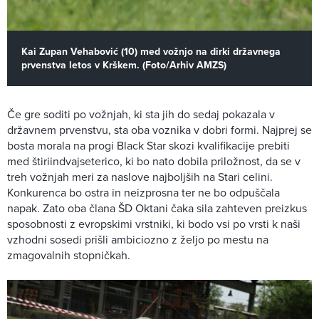
Kai Zupan Vehabović (10) med vožnjo na dirki državnega
prvenstva letos v Krškem. (Foto/Arhiv AMZS)
Če gre soditi po vožnjah, ki sta jih do sedaj pokazala v
državnem prvenstvu, sta oba voznika v dobri formi. Najprej se
bosta morala na progi Black Star skozi kvalifikacije prebiti
med štiriindvajseterico, ki bo nato dobila priložnost, da se v
treh vožnjah meri za naslove najboljših na Stari celini.
Konkurenca bo ostra in neizprosna ter ne bo odpuščala
napak. Zato oba člana ŠD Oktani čaka sila zahteven preizkus
sposobnosti z evropskimi vrstniki, ki bodo vsi po vrsti k naši
vzhodni sosedi prišli ambiciozno z željo po mestu na
zmagovalnih stopničkah.