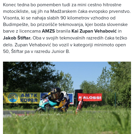
Konec tedna bo pomemben tudi za mini cestno hitrostne
motocikliste, saj jih na Madžarskem čaka evropsko prvenstvo.
Visonta, ki se nahaja slabih 90 kilometrov vzhodno od
Budimpešte, bo prizorišče tekmovanja, kjer bosta slovenske
barve z licencama
AMZS
branila
Kai Zupan Vehabović
in
Jakob Štiftar.
Oba v svojih tekmovalnih razredih čaka težko
delo. Zupan Vehabović bo vozil v kategoriji minimoto open
50, Štiftar pa v razredu Junior B.