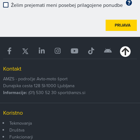
Želim prejemati meni posebej prilagojene ponudbe
PRIJAVA
Kontakt
AMZS - področje Avto-moto šport
Dunajska cesta 128
SI-1000
Ljubljana
Informacije:
(01) 530 52 30
sport@amzs.si
Koristno
Tekmovanja
Društva
Funkcionarji