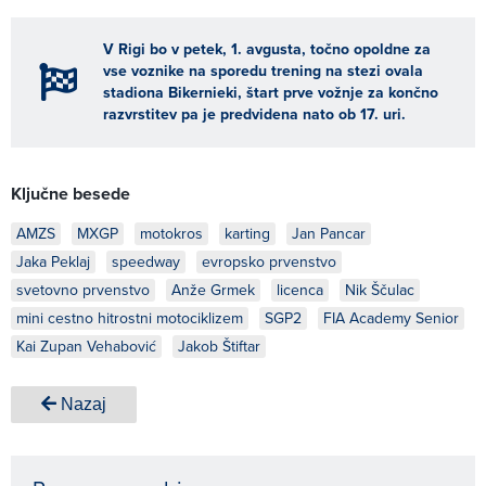
V Rigi bo v petek, 1. avgusta, točno opoldne za
vse voznike na sporedu trening na stezi ovala
stadiona Bikernieki, štart prve vožnje za končno
razvrstitev pa je predvidena nato ob 17. uri.
Ključne besede
AMZS
MXGP
motokros
karting
Jan Pancar
Jaka Peklaj
speedway
evropsko prvenstvo
svetovno prvenstvo
Anže Grmek
licenca
Nik Ščulac
mini cestno hitrostni motociklizem
SGP2
FIA Academy Senior
Kai Zupan Vehabović
Jakob Štiftar
Nazaj