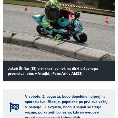
Jakob Štiftar (18) drvi skozi ovinek na dirki državnega
prvenstva letos v Vrtojbi. (Foto/Arhiv AMZS)
V soboto, 2. avgusta, bodo dopoldne najprej na
sporedu kvalifikacije, popoldne pa prvi dve vožnji.
V nedeljo, 3. avgusta, bodo izpeljali še tretje
vožnje, po katerih bo jasno, kdo so evropski
prvaki v posameznih kategorijah.