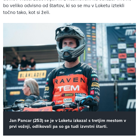
bo veliko odvisno od štartov, ki so se mu v Loketu iztekli
točno tako, kot si želi.
Jan Pancar (253) se je v Loketu izkazal s tretjim mestom v
prvi vožnji, odlikovali pa so ga tudi izvrstni štarti.