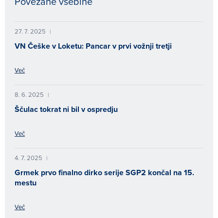
Povezane vsebine
27. 7. 2025
|
VN Češke v Loketu: Pancar v prvi vožnji tretji
Več
8. 6. 2025
|
Ščulac tokrat ni bil v ospredju
Več
4. 7. 2025
|
Grmek prvo finalno dirko serije SGP2 končal na 15.
mestu
Več