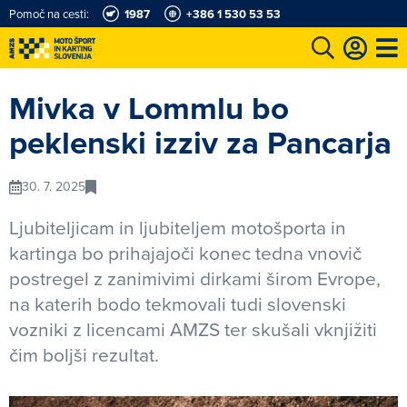
Pomoč na cesti:
1987
+386 1 530 53 53
e
Karting in motošportni center
Najboljši za volanom
Moj AMZS
Mivka v Lommlu bo
peklenski izziv za Pancarja
30. 7. 2025
Ljubiteljicam in ljubiteljem motošporta in
kartinga bo prihajajoči konec tedna vnovič
postregel z zanimivimi dirkami širom Evrope,
na katerih bodo tekmovali tudi slovenski
vozniki z licencami AMZS ter skušali vknjižiti
čim boljši rezultat.