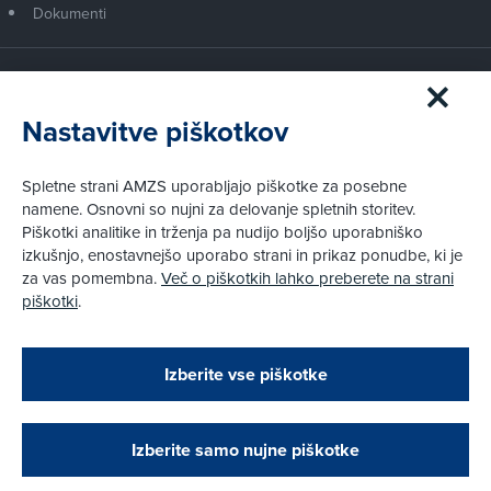
Dokumenti
Članstvo AMZS
Postanite član AMZS
Nastavitve piškotkov
Zakaj (p)ostati član?
Primerjava članstev
Spletne strani AMZS uporabljajo piškotke za posebne
Kako vam pomagamo
namene. Osnovni so nujni za delovanje spletnih storitev.
Piškotki analitike in trženja pa nudijo boljšo uporabniško
izkušnjo, enostavnejšo uporabo strani in prikaz ponudbe, ki je
Pravni vidiki
za vas pomembna.
Več o piškotkih lahko preberete na strani
Piškotki
piškotki
.
Politika zasebnosti
Pravno obvestilo
Zapri
Podarjamo vam 10 €!
Izberite vse piškotke
Obstoječi in novi AMZS člani, ki boste v AMZS
centru sklenili avtomobilsko zavarovanje in
© AMZS
Produkcija:
Creatim
|
opravili registracijo vozila, boste prejeli
Pri spletni včlanitvi so podprta naslednja plačilna sredstva:
vrednostno darilno kartico z dobroimetjem v višini
Izberite samo nujne piškotke
10 €.