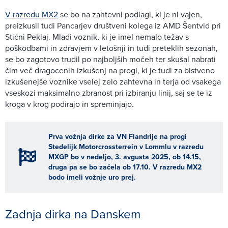
V razredu MX2
se bo na zahtevni podlagi, ki je ni vajen,
preizkusil tudi Pancarjev društveni kolega iz AMD Šentvid pri
Stični Peklaj. Mladi voznik, ki je imel nemalo težav s
poškodbami in zdravjem v letošnji in tudi preteklih sezonah,
se bo zagotovo trudil po najboljših močeh ter skušal nabrati
čim več dragocenih izkušenj na progi, ki je tudi za bistveno
izkušenejše voznike vselej zelo zahtevna in terja od vsakega
vseskozi maksimalno zbranost pri izbiranju linij, saj se te iz
kroga v krog podirajo in spreminjajo.
Prva vožnja dirke za VN Flandrije na progi
Stedelijk Motorcrossterrein v Lommlu v razredu
MXGP bo v nedeljo, 3. avgusta 2025, ob 14.15,
druga pa se bo začela ob 17.10. V razredu MX2
bodo imeli vožnje uro prej.
Zadnja dirka na Danskem