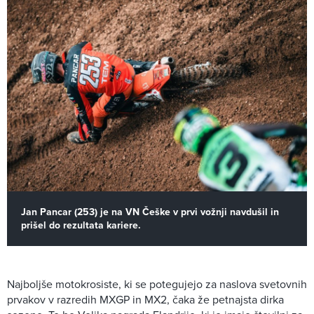
Jan Pancar (253) je na VN Češke v prvi vožnji navdušil in
prišel do rezultata kariere.
Najboljše motokrosiste, ki se potegujejo za naslova svetovnih
prvakov v razredih MXGP in MX2, čaka že petnajsta dirka