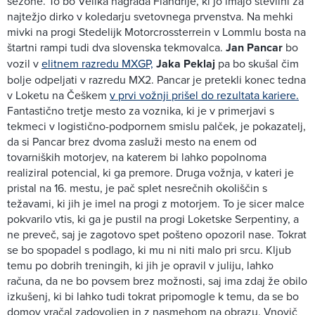
sezone. To bo Velika nagrada Flandrije, ki jo imajo številni za
najtežjo dirko v koledarju svetovnega prvenstva. Na mehki
mivki na progi Stedelijk Motorcrossterrein v Lommlu bosta na
štartni rampi tudi dva slovenska tekmovalca.
Jan Pancar
bo
vozil v
elitnem razredu MXGP,
Jaka Peklaj
pa bo skušal čim
bolje odpeljati v razredu MX2. Pancar je pretekli konec tedna
v Loketu na Češkem
v prvi vožnji prišel do rezultata kariere.
Fantastično tretje mesto za voznika, ki je v primerjavi s
tekmeci v logistično-podpornem smislu palček, je pokazatelj,
da si Pancar brez dvoma zasluži mesto na enem od
tovarniških motorjev, na katerem bi lahko popolnoma
realiziral potencial, ki ga premore. Druga vožnja, v kateri je
pristal na 16. mestu, je pač splet nesrečnih okoliščin s
težavami, ki jih je imel na progi z motorjem. To je sicer malce
pokvarilo vtis, ki ga je pustil na progi Loketske Serpentiny, a
ne preveč, saj je zagotovo spet pošteno opozoril nase. Tokrat
se bo spopadel s podlago, ki mu ni niti malo pri srcu. Kljub
temu po dobrih treningih, ki jih je opravil v juliju, lahko
računa, da ne bo povsem brez možnosti, saj ima zdaj že obilo
izkušenj, ki bi lahko tudi tokrat pripomogle k temu, da se bo
domov vračal zadovoljen in z nasmehom na obrazu. Vnovič