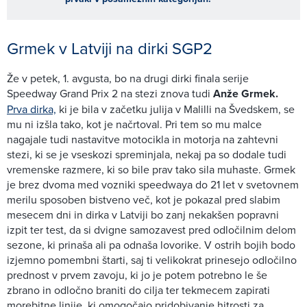
Grmek v Latviji na dirki SGP2
Že v petek, 1. avgusta, bo na drugi dirki finala serije
Speedway Grand Prix 2 na stezi znova tudi
Anže Grmek.
Prva dirka,
ki je bila v začetku julija v Malilli na Švedskem, se
mu ni izšla tako, kot je načrtoval. Pri tem so mu malce
nagajale tudi nastavitve motocikla in motorja na zahtevni
stezi, ki se je vseskozi spreminjala, nekaj pa so dodale tudi
vremenske razmere, ki so bile prav tako sila muhaste. Grmek
je brez dvoma med vozniki speedwaya do 21 let v svetovnem
merilu sposoben bistveno več, kot je pokazal pred slabim
mesecem dni in dirka v Latviji bo zanj nekakšen popravni
izpit ter test, da si dvigne samozavest pred odločilnim delom
sezone, ki prinaša ali pa odnaša lovorike. V ostrih bojih bodo
izjemno pomembni štarti, saj ti velikokrat prinesejo odločilno
prednost v prvem zavoju, ki jo je potem potrebno le še
zbrano in odločno braniti do cilja ter tekmecem zapirati
morebitne linije, ki omogočajo pridobivanje hitrosti za