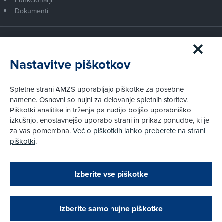
Dokumenti
Članstvo AMZS
Postanite član AMZS
Nastavitve piškotkov
Zakaj (p)ostati član?
Primerjava članstev
Spletne strani AMZS uporabljajo piškotke za posebne
Kako vam pomagamo
namene. Osnovni so nujni za delovanje spletnih storitev.
Piškotki analitike in trženja pa nudijo boljšo uporabniško
izkušnjo, enostavnejšo uporabo strani in prikaz ponudbe, ki je
Pravni vidiki
za vas pomembna.
Več o piškotkih lahko preberete na strani
Piškotki
piškotki
.
Politika zasebnosti
Pravno obvestilo
Zapri
Podarjamo vam 10 €!
Izberite vse piškotke
Obstoječi in novi AMZS člani, ki boste v AMZS
centru sklenili avtomobilsko zavarovanje in
© AMZS
Produkcija:
Creatim
|
opravili registracijo vozila, boste prejeli
Pri spletni včlanitvi so podprta naslednja plačilna sredstva:
vrednostno darilno kartico z dobroimetjem v višini
Izberite samo nujne piškotke
10 €.