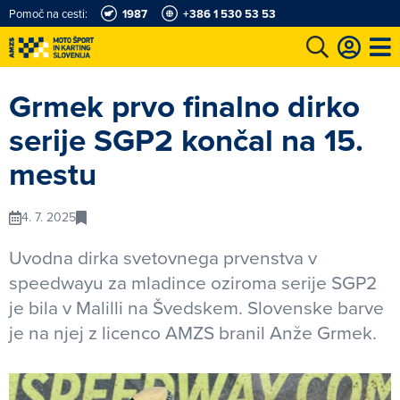
Pomoč na cesti:
1987
+386 1 530 53 53
e
Karting in motošportni center
Najboljši za volanom
Moj AMZS
Grmek prvo finalno dirko
serije SGP2 končal na 15.
mestu
4. 7. 2025
Uvodna dirka svetovnega prvenstva v
speedwayu za mladince oziroma serije SGP2
je bila v Malilli na Švedskem. Slovenske barve
je na njej z licenco AMZS branil Anže Grmek.