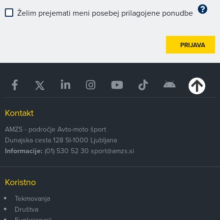
Želim prejemati meni posebej prilagojene ponudbe
PRIJAVA
Kontakt
AMZS - področje Avto-moto šport
Dunajska cesta 128
SI-1000
Ljubljana
Informacije:
(01) 530 52 30
sport@amzs.si
Koristno
Tekmovanja
Društva
Funkcionarji