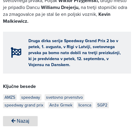
svetovnega prvaka, Poljak
Wiktor
Przyjemski,
drugo mesto
je pripadlo Dancu
Williamu Drejerju,
na tretji stopnički odra
za zmagovalce pa je stal še en poljski voznik,
Kevin
Malkiewicz.
Druga dirka serije Speedway Grand Prix 2 bo v
petek, 1. avgusta, v Rigi v Latviji, svetovnega
prvaka pa bomo nato dobili na tretji preizkušnji,
ki je predvidena v petek, 12. septembra, v
Vojensu na Danskem.
Ključne besede
AMZS
speedway
svetovno prvenstvo
speedway grand prix
Anže Grmek
licenca
SGP2
Nazaj