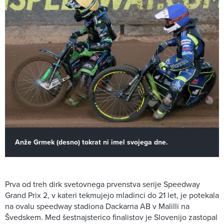
Anže Grmek (desno) tokrat ni imel svojega dne.
Prva od treh dirk svetovnega prvenstva serije Speedway
Grand Prix 2, v kateri tekmujejo mladinci do 21 let, je potekala
na ovalu speedway stadiona Dackarna AB v Malilli na
Švedskem. Med šestnajsterico finalistov je Slovenijo zastopal