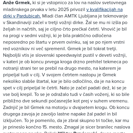
Anže Grmek,
ki si je vstopnico za lov na naslov svetovnega
mladinskega prvaka v letu 2025 privozil
v kvalifikacijah na
dirki v Pardubicah.
Mladi član AMTK Ljubljana je tekmovanje
v Skandinaviji začel v tretji vožnji dirke. Žal se mu ni izšla po
željah in načrtih, saj je ciljno črto prečkal četrti. Vnovič je bil
na progi v sedmi vožnji, ki je bila praktično odločena
neposredno po štartu v prvem ovinku, saj se po njem vrstni
red voznikov ni več spremenil. Grmek je bil tokrat tretji.
Najboljši vtis je slovenski speedwayist pustil v deveti vožnji,
v kateri je ob koncu prvega kroga drzno prehitel tekmeca po
notranji strani ter se prebil na drugo mesto, na katerem je
pripeljal tudi v cilj. V svojem četrtem nastopu je Grmek
nekoliko slabše štartal, kar je bilo odločilno, da je na koncu
spet v cilj pripeljal le četrti. Nato je začel padati dež, ki se je
vse bolj krepil. To se je odražalo tudi v časih voženj, ki so bile
približno dve sekundi počasnejše kot prej v suhem vremenu.
Zadnjič je bil Grmek na motorju v dvajsetem krogu. Ob koncu
drugega zavoja je zavoljo lastne napake žal padel in bil
izključen. To je pomenilo, da je zbral skupno tri točke, kar mu
je prineslo končno 15. mesto. Zmagal je sicer branilec naslova