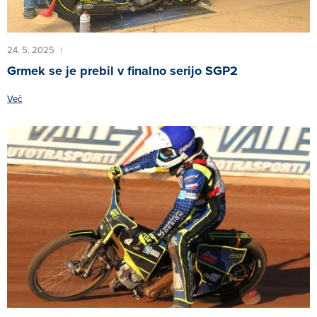
24. 5. 2025
|
Grmek se je prebil v finalno serijo SGP2
Več