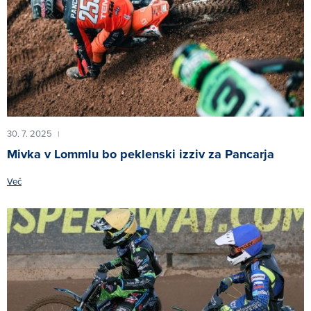
30. 7. 2025
|
Mivka v Lommlu bo peklenski izziv za Pancarja
Več