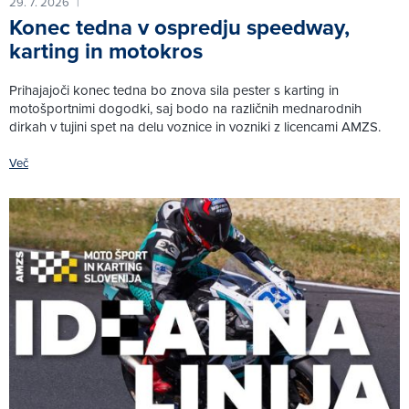
29. 7. 2026
|
Konec tedna v ospredju speedway,
karting in motokros
Prihajajoči konec tedna bo znova sila pester s karting in
motošportnimi dogodki, saj bodo na različnih mednarodnih
dirkah v tujini spet na delu voznice in vozniki z licencami AMZS.
Več