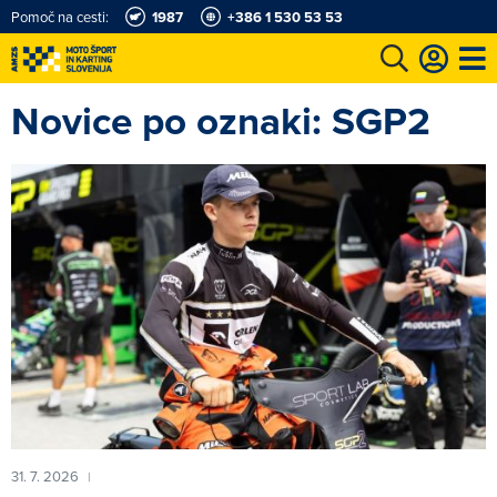
Pomoč na cesti:
1987
+386 1 530 53 53
Novice po oznaki: SGP2
e
Karting in motošportni center
Najboljši za volanom
Moj AMZS
31. 7. 2026
|