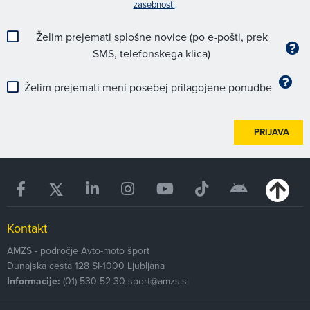
zasebnosti
.
Želim prejemati splošne novice (po e-pošti, prek
SMS, telefonskega klica)
Želim prejemati meni posebej prilagojene ponudbe
PRIJAVA
Kontakt
AMZS - področje Avto-moto šport
Dunajska cesta 128
SI-1000
Ljubljana
Informacije:
(01) 530 52 30
sport@amzs.si