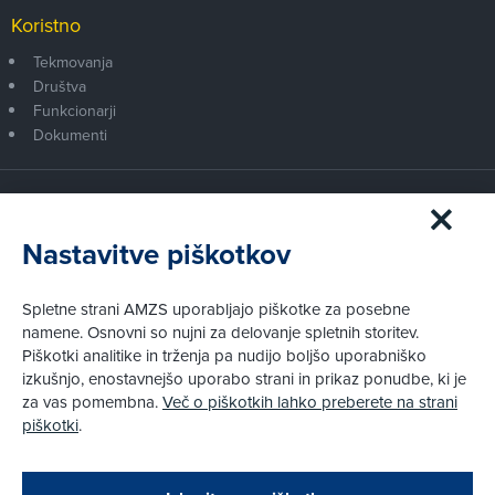
Koristno
Tekmovanja
Društva
Funkcionarji
Dokumenti
Članstvo AMZS
Postanite član AMZS
Nastavitve piškotkov
Zakaj (p)ostati član?
Primerjava članstev
Spletne strani AMZS uporabljajo piškotke za posebne
Kako vam pomagamo
namene. Osnovni so nujni za delovanje spletnih storitev.
Piškotki analitike in trženja pa nudijo boljšo uporabniško
izkušnjo, enostavnejšo uporabo strani in prikaz ponudbe, ki je
Pravni vidiki
za vas pomembna.
Več o piškotkih lahko preberete na strani
Piškotki
piškotki
.
Politika zasebnosti
Pravno obvestilo
Zapri
Podarjamo vam 10 €!