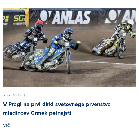
2. 6. 2023
|
V Pragi na prvi dirki svetovnega prvenstva
mladincev Grmek petnajsti
Več