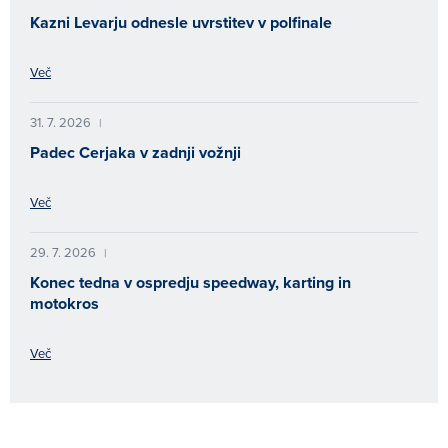
Kazni Levarju odnesle uvrstitev v polfinale
Več
31. 7. 2026
|
Padec Cerjaka v zadnji vožnji
Več
29. 7. 2026
|
Konec tedna v ospredju speedway, karting in
motokros
Več