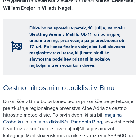
Przyjemski
in
Kevin Malkiewicz
ter Danci
Mikkel Andersen,
William Drejer
in
Villads Nagel.
Dirka bo na sporedu v petek, 10. julija, na ovalu
Skrotfrag Arena v Malilli. Ob 11. uri bo najprej
uradni trening, prva vožnja pa je predvidena ob
17. uri. Po koncu finalne vožnje bo tudi slovesna
razglasitev rezultatov, ki ji nato sledi še
slavnostna podelitev priznanj in pokalov
najboljšim trem voznikom dneva.
Cestno hitrostni motociklisti v Brnu
Dirkališče v Brnu bo ta konec tedna prizorišče tretje letošnje
preizkušnje regionalnega prvenstva Alpe Adria za cestno
hitrostne motocikliste. Po prvih dveh, ki sta bili
maja na
Grobniku
in
junija na dirkališču Pannonia Ring,
so vidni obrisi
favoritov za končne naslove najboljših v posamezni
kategoriji. Med slovenskimi vozniki se v razredu SSP 600 na