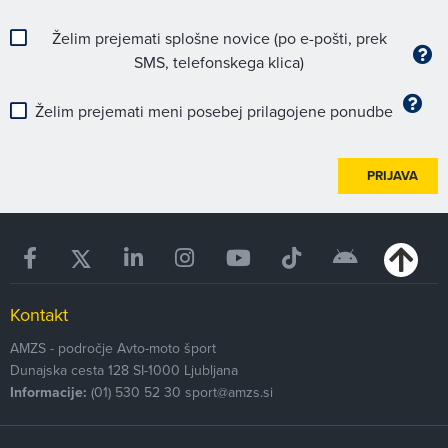
Želim prejemati splošne novice (po e-pošti, prek
SMS, telefonskega klica)
Želim prejemati meni posebej prilagojene ponudbe
PRIJAVA
Kontakt
AMZS - področje Avto-moto šport
Dunajska cesta 128
SI-1000
Ljubljana
Informacije:
(01) 530 52 30
sport@amzs.si