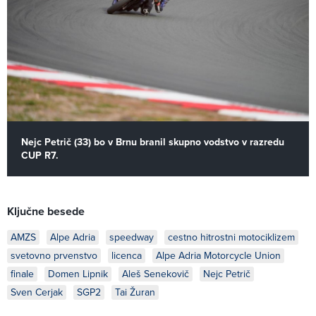
Nejc Petrič (33) bo v Brnu branil skupno vodstvo v razredu
CUP R7.
Ključne besede
AMZS
Alpe Adria
speedway
cestno hitrostni motociklizem
svetovno prvenstvo
licenca
Alpe Adria Motorcycle Union
finale
Domen Lipnik
Aleš Senekovič
Nejc Petrič
Sven Cerjak
SGP2
Tai Žuran