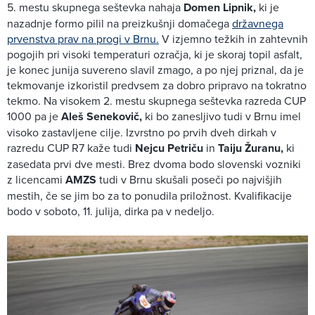
5. mestu skupnega seštevka nahaja
Domen Lipnik,
ki je
nazadnje formo pilil na preizkušnji domačega
državnega
prvenstva prav na progi v Brnu.
V izjemno težkih in zahtevnih
pogojih pri visoki temperaturi ozračja, ki je skoraj topil asfalt,
je konec junija suvereno slavil zmago, a po njej priznal, da je
tekmovanje izkoristil predvsem za dobro pripravo na tokratno
tekmo. Na visokem 2. mestu skupnega seštevka razreda CUP
1000 pa je
Aleš Senekovič,
ki bo zanesljivo tudi v Brnu imel
visoko zastavljene cilje. Izvrstno po prvih dveh dirkah v
razredu CUP R7 kaže tudi
Nejcu Petriču
in
Taiju Žuranu,
ki
zasedata prvi dve mesti. Brez dvoma bodo slovenski vozniki
z licencami
AMZS
tudi v Brnu skušali poseči po najvišjih
mestih, če se jim bo za to ponudila priložnost. Kvalifikacije
bodo v soboto, 11. julija, dirka pa v nedeljo.