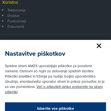
Koristno
Tekmovanja
Društva
Funkcionarji
Dokumenti
Članstvo AMZS
Postanite član AMZS
Nastavitve piškotkov
Zakaj (p)ostati član?
Primerjava članstev
Spletne strani AMZS uporabljajo piškotke za posebne
Kako vam pomagamo
namene. Osnovni so nujni za delovanje spletnih storitev.
Piškotki analitike in trženja pa nudijo boljšo uporabniško
izkušnjo, enostavnejšo uporabo strani in prikaz ponudbe, ki je
Pravni vidiki
za vas pomembna.
Več o piškotkih lahko preberete na strani
Piškotki
piškotki
.
Politika zasebnosti
Pravno obvestilo
Zapri
Podarjamo vam 10 €!
Izberite vse piškotke