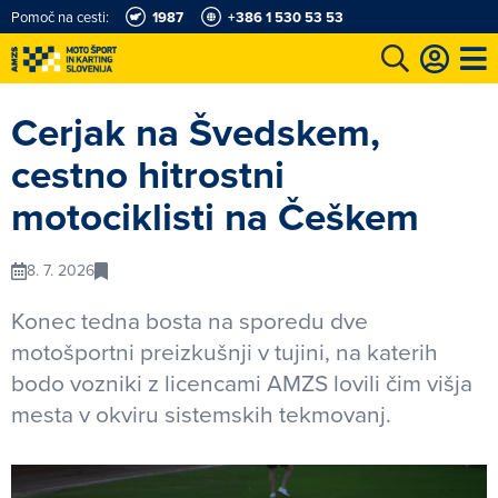
Pomoč na cesti:
1987
+386 1 530 53 53
e
Karting in motošportni center
Najboljši za volanom
Moj AMZS
Cerjak na Švedskem,
cestno hitrostni
motociklisti na Češkem
8. 7. 2026
Konec tedna bosta na sporedu dve
motošportni preizkušnji v tujini, na katerih
bodo vozniki z licencami AMZS lovili čim višja
mesta v okviru sistemskih tekmovanj.