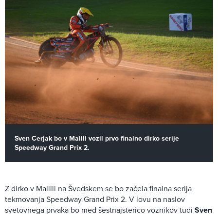
Sven Cerjak bo v Malili vozil prvo finalno dirko serije
Speedway Grand Prix 2.
Z dirko v Malilli na Švedskem se bo začela finalna serija
tekmovanja Speedway Grand Prix 2. V lovu na naslov
svetovnega prvaka bo med šestnajsterico voznikov tudi
Sven