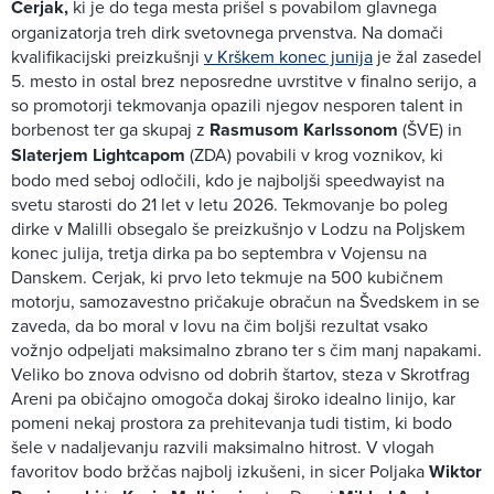
Cerjak,
ki je do tega mesta prišel s povabilom glavnega
organizatorja treh dirk svetovnega prvenstva. Na domači
kvalifikacijski preizkušnji
v Krškem konec junija
je žal zasedel
5. mesto in ostal brez neposredne uvrstitve v finalno serijo, a
so promotorji tekmovanja opazili njegov nesporen talent in
borbenost ter ga skupaj z
Rasmusom Karlssonom
(ŠVE) in
Slaterjem Lightcapom
(ZDA) povabili v krog voznikov, ki
bodo med seboj odločili, kdo je najboljši speedwayist na
svetu starosti do 21 let v letu 2026. Tekmovanje bo poleg
dirke v Malilli obsegalo še preizkušnjo v Lodzu na Poljskem
konec julija, tretja dirka pa bo septembra v Vojensu na
Danskem. Cerjak, ki prvo leto tekmuje na 500 kubičnem
motorju, samozavestno pričakuje obračun na Švedskem in se
zaveda, da bo moral v lovu na čim boljši rezultat vsako
vožnjo odpeljati maksimalno zbrano ter s čim manj napakami.
Veliko bo znova odvisno od dobrih štartov, steza v Skrotfrag
Areni pa običajno omogoča dokaj široko idealno linijo, kar
pomeni nekaj prostora za prehitevanja tudi tistim, ki bodo
šele v nadaljevanju razvili maksimalno hitrost. V vlogah
favoritov bodo bržčas najbolj izkušeni, in sicer Poljaka
Wiktor