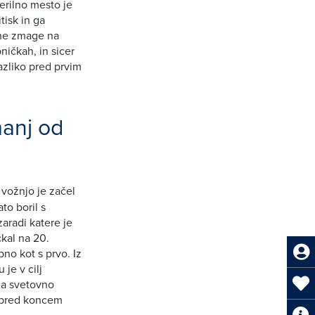
merilno mesto je
tisk in ga
pne zmage na
ničkah, in sicer
zliko pred prvim
manj od
 vožnjo je začel
to boril s
aradi katere je
čkal na 20.
no kot s prvo. Iz
 je v cilj
 za svetovno
j pred koncem