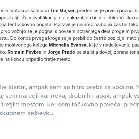
enski motokros šampion
Tim Gajser,
preden se je prvič spoznal s 
oprijateljil. Že v kvalifikacijah je nakazal, da bi bila lahko Velika 
a ter točkovno bogata. Postavil je namreč najboljši čas ter tako p
 prvo vožnjo se je pognal s povsem notranjega dela proge in prv
estu. Do konca prvega kroga se je prebil do četrte pozicije, nato
el je moštvenega kolega
Mitchella Evansa,
ki je v nadaljevanju pad
oko,
Romain Fevbre
in
Jorge Prado
pa sta bila dovolj zbrana ter s
je na koncu pripadlo tretje mesto.
je štartal, ampak sem se hitro prebil za vodilna. 
saj sem naredil kar nekaj drobnih napak, ampak 
 tretjim mestom, ker sem točkovno povečal pred
v skupnem seštevku,