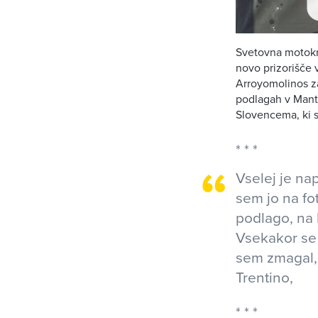
Svetovna motokro
novo prizorišče 
Arroyomolinos za
podlagah v Manto
Slovencema, ki s
Vselej je na
sem jo na fot
podlago, na 
Vsekakor se 
sem zmagal, 
Trentino,