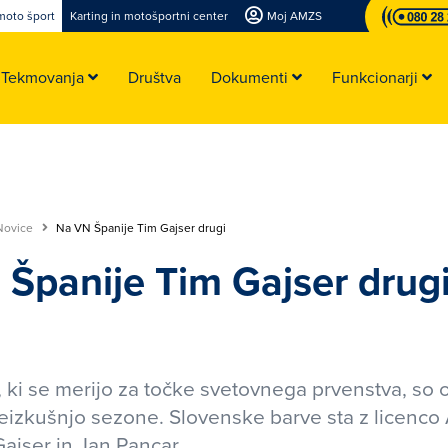
moto šport
Karting in motošportni center
Moj AMZS
Tekmovanja
Društva
Dokumenti
Funkcionarji
Novice
Na VN Španije Tim Gajser drugi
Španije Tim Gajser drug
, ki se merijo za točke svetovnega prvenstva, so o
eizkušnjo sezone. Slovenske barve sta z licenc
Gajser in Jan Pancar.