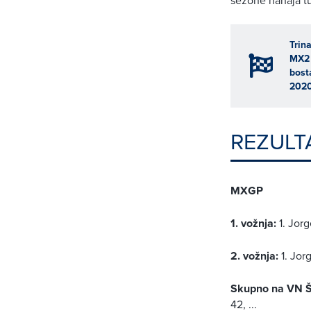
Trin
MX2 
bost
2020
REZULT
MXGP
1. vožnja:
1. Jor
2. vožnja:
1. Jor
Skupno na VN Š
42, ...