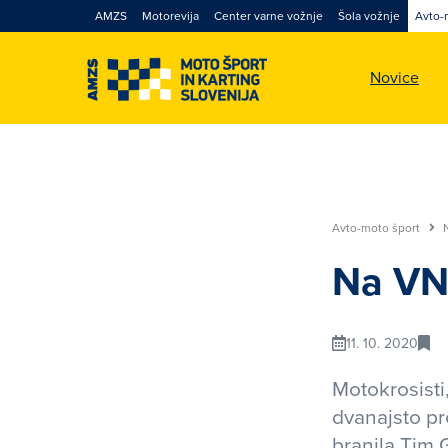
AMZS
Motorevija
Center varne vožnje
Šola vožnje
Avto-
Novice
Avto-moto šport
Na VN 
11. 10. 2020
Motokrosisti
dvanajsto pr
branila Tim 