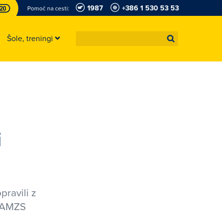
1987
+386 1 530 53 53
Pomoč na cesti:
Šole, treningi
i
pravili z
o AMZS