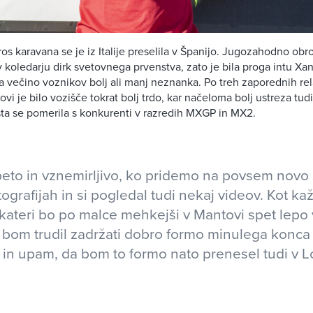
s karavana se je iz Italije preselila v Španijo. Jugozahodno obr
v koledarju dirk svetovnega prvenstva, zato je bila proga intu Xa
 večino voznikov bolj ali manj neznanka. Po treh zaporednih re
vi je bilo vozišče tokrat bolj trdo, kar načeloma bolj ustreza tu
ta se pomerila s konkurenti v razredih MXGP in MX2.
peto in vznemirljivo, ko pridemo na povsem novo 
ografijah in si pogledal tudi nekaj videov. Kot ka
kateri bo po malce mehkejši v Mantovi spet lepo v
bom trudil zadržati dobro formo minulega konca
in upam, da bom to formo nato prenesel tudi v 