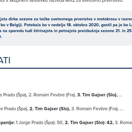
ajsta dirka sezone za točke svetovnega prvenstva v motokrosu v razr
bo v Belgiji. Potekala bo v nedeljo 18. oktobra 2020, gostil pa jo bo 
a na sporedu tudi štirinajsta in petnajsta preizkušnja sezone 21. in 25
.
ATI
ge Prado (Špa), 2. Romain Fevbre (Fra),
3. Tim Gajser (Slo),
...
ge Prado (Špa),
2. Tim Gajser (Slo),
3. Romain Fevbre (Fra), ...
panije:
1 Jorge Prado (Špa): 50,
2. Tim Gajser (Slo): 42,
3. Romai