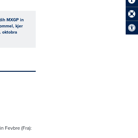
edih MXGP in
Lommel, kjer
. oktobra
n Fevbre (Fra):