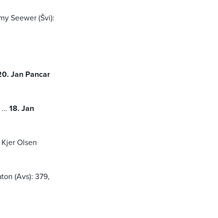
remy Seewer (Švi):
20. Jan Pancar
...
18. Jan
s Kjer Olsen
aton (Avs): 379,