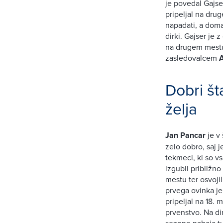
je povedal Gajser
pripeljal na dru
napadati, a doma
dirki. Gajser je
na drugem mestu
zasledovalcem
A
Dobri št
želja
Jan Pancar
je v 
zelo dobro, saj j
tekmeci, ki so v
izgubil približno
mestu ter osvoji
prvega ovinka je 
pripeljal na 18.
prvenstvo. Na di
sezone nahaja t