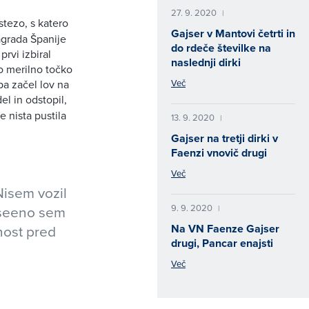
27. 9. 2020
|
stezo, s katero
Gajser v Mantovi četrti in
nagrada Španije
do rdeče številke na
rvi izbiral
naslednji dirki
o merilno točko
Več
 pa začel lov na
el in odstopil,
e nista pustila
13. 9. 2020
|
Gajser na tretji dirki v
Faenzi vnovič drugi
Več
Nisem vozil
9. 9. 2020
vseeno sem
|
Na VN Faenze Gajser
nost pred
drugi, Pancar enajsti
Več