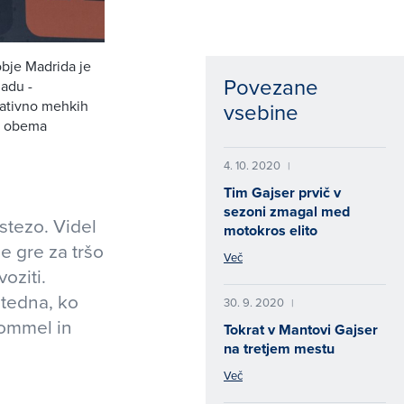
obje Madrida je
Povezane
nadu -
lativno mehkih
vsebine
di obema
4. 10. 2020
|
Tim Gajser prvič v
sezoni zmagal med
stezo. Videl
motokros elito
že gre za tršo
Več
oziti.
 tedna, ko
30. 9. 2020
|
Lommel in
Tokrat v Mantovi Gajser
na tretjem mestu
Več