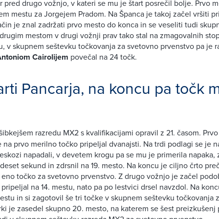
 pred drugo vožnjo, v kateri se mu je štart posrečil bolje. Prvo 
gem mestu za Jorgejem Pradom. Na Španca je takoj začel vršiti pri
čin je znal zadržati prvo mesto do konca in se veseliti tudi sku
 z drugim mestom v drugi vožnji prav tako stal na zmagovalnih stop
, v skupnem seštevku točkovanja za svetovno prvenstvo pa je ra
ntoniom Cairolijem
povečal na 24 točk.
arti Pancarja, na koncu pa točk 
šibkejšem razredu MX2 s kvalifikacijami opravil z 21. časom. Prvo
e na prvo merilno točko pripeljal dvanajsti. Na trdi podlagi se je na
seskozi napadali, v devetem krogu pa se mu je primerila napaka, z
 deset sekund in zdrsnil na 19. mesto. Na koncu je ciljno črto pre
l eno točko za svetovno prvenstvo. Z drugo vožnjo je začel podob
pripeljal na 14. mestu, nato pa po lestvici drsel navzdol. Na koncu
 mestu in si zagotovil še tri točke v skupnem seštevku točkovanja
rki je zasedel skupno 20. mesto, na katerem se šest preizkušen
udi v skupnem seštevku razreda MX2 za svetovno prvenstvo.