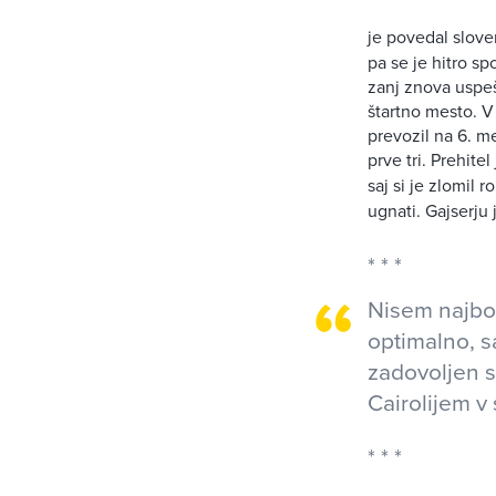
je povedal slov
pa se je hitro sp
zanj znova uspešn
štartno mesto. V
prevozil na 6. m
prve tri. Prehit
saj si je zlomil r
ugnati. Gajserju 
Nisem najbol
optimalno, 
zadovoljen s
Cairolijem 