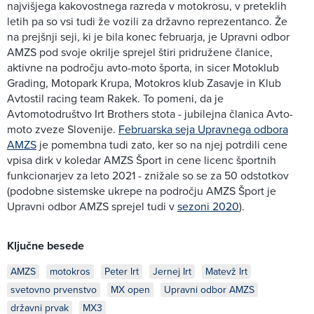
najvišjega kakovostnega razreda v motokrosu, v preteklih
letih pa so vsi tudi že vozili za državno reprezentanco. Že
na prejšnji seji, ki je bila konec februarja, je Upravni odbor
AMZS pod svoje okrilje sprejel štiri pridružene članice,
aktivne na področju avto-moto športa, in sicer Motoklub
Grading, Motopark Krupa, Motokros klub Zasavje in Klub
Avtostil racing team Rakek. To pomeni, da je
Avtomotodruštvo Irt Brothers stota - jubilejna članica Avto-
moto zveze Slovenije.
Februarska seja Upravnega odbora
AMZS
je pomembna tudi zato, ker so na njej potrdili cene
vpisa dirk v koledar AMZS Šport in cene licenc športnih
funkcionarjev za leto 2021 - znižale so se za 50 odstotkov
(podobne sistemske ukrepe na področju AMZS Šport je
Upravni odbor AMZS sprejel tudi v
sezoni 2020
).
Ključne besede
AMZS
motokros
Peter Irt
Jernej Irt
Matevž Irt
svetovno prvenstvo
MX open
Upravni odbor AMZS
državni prvak
MX3