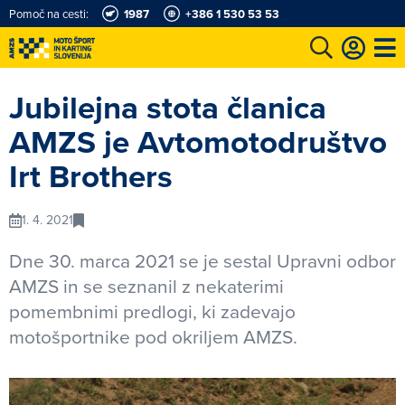
Pomoč na cesti:
1987
+386 1 530 53 53
e
Karting in motošportni center
Najboljši za volanom
Moj AMZS
Jubilejna stota članica
AMZS je Avtomotodruštvo
Irt Brothers
1. 4. 2021
Dne 30. marca 2021 se je sestal Upravni odbor
AMZS in se seznanil z nekaterimi
pomembnimi predlogi, ki zadevajo
motošportnike pod okriljem AMZS.