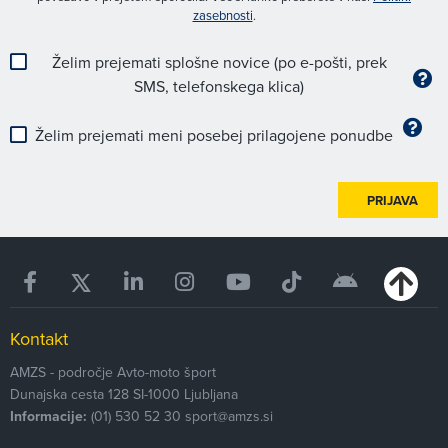
zasebnosti
.
Želim prejemati splošne novice (po e-pošti, prek
SMS, telefonskega klica)
Želim prejemati meni posebej prilagojene ponudbe
PRIJAVA
Kontakt
AMZS - področje Avto-moto šport
Dunajska cesta 128
SI-1000
Ljubljana
Informacije:
(01) 530 52 30
sport@amzs.si