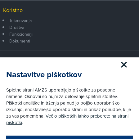
Koristno
Tekmovanja
Društva
Funkcionarji
Dokumenti
Članstvo AMZS
Postanite član AMZS
Nastavitve piškotkov
Zakaj (p)ostati član?
Primerjava članstev
Spletne strani AMZS uporabljajo piškotke za posebne
Kako vam pomagamo
namene. Osnovni so nujni za delovanje spletnih storitev.
Piškotki analitike in trženja pa nudijo boljšo uporabniško
izkušnjo, enostavnejšo uporabo strani in prikaz ponudbe, ki je
Pravni vidiki
za vas pomembna.
Več o piškotkih lahko preberete na strani
Piškotki
piškotki
.
Politika zasebnosti
Pravno obvestilo
Zapri