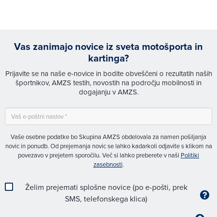
Vas zanimajo novice iz sveta motošporta in
kartinga?
Prijavite se na naše e-novice in bodite obveščeni o rezultatih naših
športnikov, AMZS testih, novostih na področju mobilnosti in
dogajanju v AMZS.
Vaše osebne podatke bo Skupina AMZS obdelovala za namen pošiljanja
novic in ponudb. Od prejemanja novic se lahko kadarkoli odjavite s klikom na
povezavo v prejetem sporočilu. Več si lahko preberete v naši
Politiki
zasebnosti
.
Želim prejemati splošne novice (po e-pošti, prek
SMS, telefonskega klica)