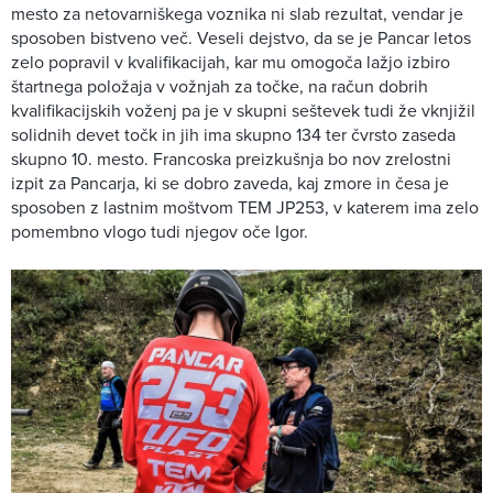
mesto za netovarniškega voznika ni slab rezultat, vendar je
sposoben bistveno več. Veseli dejstvo, da se je Pancar letos
zelo popravil v kvalifikacijah, kar mu omogoča lažjo izbiro
štartnega položaja v vožnjah za točke, na račun dobrih
kvalifikacijskih voženj pa je v skupni seštevek tudi že vknjižil
solidnih devet točk in jih ima skupno 134 ter čvrsto zaseda
skupno 10. mesto. Francoska preizkušnja bo nov zrelostni
izpit za Pancarja, ki se dobro zaveda, kaj zmore in česa je
sposoben z lastnim moštvom TEM JP253, v katerem ima zelo
pomembno vlogo tudi njegov oče Igor.