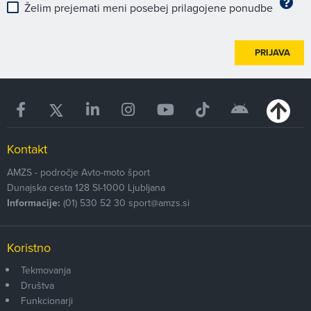
Želim prejemati meni posebej prilagojene ponudbe
PRIJAVA
Kontakt
AMZS - področje Avto-moto šport
Dunajska cesta 128
SI-1000
Ljubljana
Informacije:
(01) 530 52 30
sport@amzs.si
Koristno
Tekmovanja
Društva
Funkcionarji