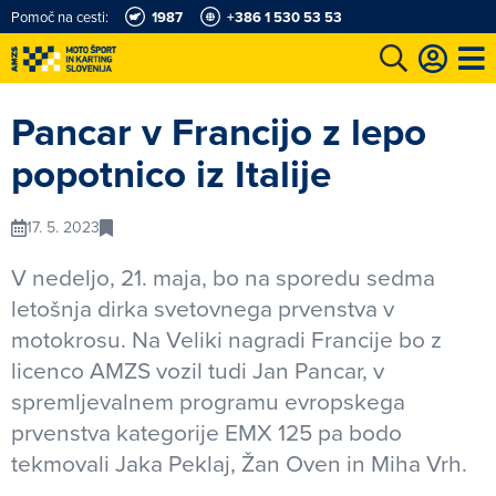
Pomoč na cesti:
1987
+386 1 530 53 53
e
Karting in motošportni center
Najboljši za volanom
Moj AMZS
Pancar v Francijo z lepo
popotnico iz Italije
17. 5. 2023
V nedeljo, 21. maja, bo na sporedu sedma
letošnja dirka svetovnega prvenstva v
motokrosu. Na Veliki nagradi Francije bo z
licenco AMZS vozil tudi Jan Pancar, v
spremljevalnem programu evropskega
prvenstva kategorije EMX 125 pa bodo
tekmovali Jaka Peklaj, Žan Oven in Miha Vrh.