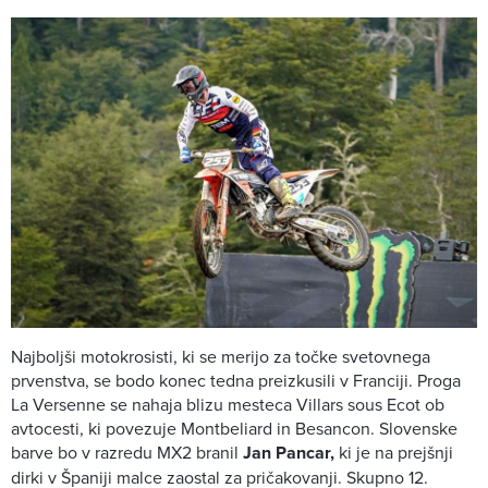
Najboljši motokrosisti, ki se merijo za točke svetovnega
prvenstva, se bodo konec tedna preizkusili v Franciji. Proga
La Versenne se nahaja blizu mesteca Villars sous Ecot ob
avtocesti, ki povezuje Montbeliard in Besancon. Slovenske
barve bo v razredu MX2 branil
Jan Pancar,
ki je na prejšnji
dirki v Španiji malce zaostal za pričakovanji. Skupno 12.