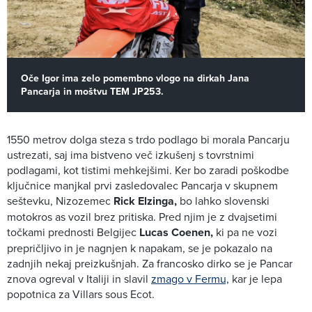
Oče Igor ima zelo pomembno vlogo na dirkah Jana
Pancarja in moštvu TEM JP253.
1550 metrov dolga steza s trdo podlago bi morala Pancarju
ustrezati, saj ima bistveno več izkušenj s tovrstnimi
podlagami, kot tistimi mehkejšimi. Ker bo zaradi poškodbe
ključnice manjkal prvi zasledovalec Pancarja v skupnem
seštevku, Nizozemec
Rick Elzinga,
bo lahko slovenski
motokros as vozil brez pritiska. Pred njim je z dvajsetimi
točkami prednosti Belgijec
Lucas Coenen,
ki pa ne vozi
prepričljivo in je nagnjen k napakam, se je pokazalo na
zadnjih nekaj preizkušnjah. Za francosko dirko se je Pancar
znova ogreval v Italiji in slavil
zmago v Fermu,
kar je lepa
popotnica za Villars sous Ecot.