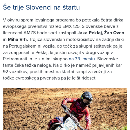
Še trije Slovenci na štartu
V okviru spremljevalnega programa bo potekala četrta dirka
evropskega prvenstva razred EMX 125. Slovenske barve z
licencami AMZS bodo spet zastopali
Jaka Peklaj, Žan Oven
in
Miha Vrh.
Trojica slovenskih motokrosistov na zadnji dirki
na Portugalskem ni vozila, do točk za skupni seštevek pa je
za zdaj prišel le Peklaj, ki je štiri osvojil v drugi vožnji v
Pietramurati in je z njimi skupno
na 33. mestu.
Slovenske
fante čaka težka naloga. Na dirko je namreč prijavljenih kar
92 voznikov, prostih mest na štartni rampi za vožnji za
točke evropskega prvenstva pa je le štirideset.