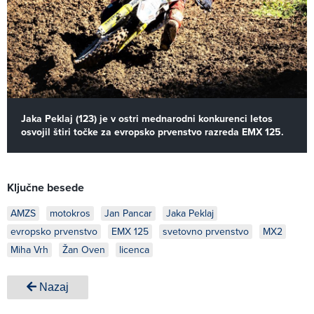
Jaka Peklaj (123) je v ostri mednarodni konkurenci letos
osvojil štiri točke za evropsko prvenstvo razreda EMX 125.
Ključne besede
AMZS
motokros
Jan Pancar
Jaka Peklaj
evropsko prvenstvo
EMX 125
svetovno prvenstvo
MX2
Miha Vrh
Žan Oven
licenca
Nazaj