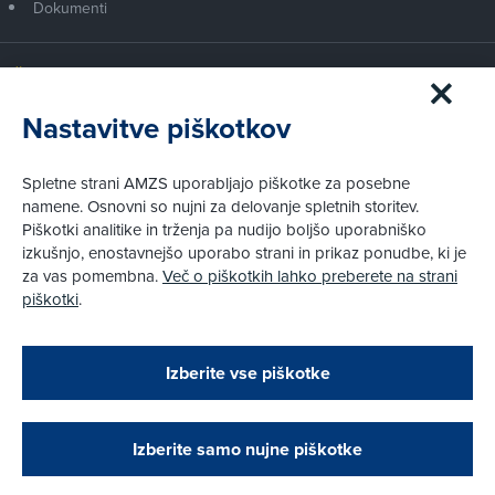
Dokumenti
Članstvo AMZS
Postanite član AMZS
Nastavitve piškotkov
Zakaj (p)ostati član?
Primerjava članstev
Spletne strani AMZS uporabljajo piškotke za posebne
Kako vam pomagamo
namene. Osnovni so nujni za delovanje spletnih storitev.
Piškotki analitike in trženja pa nudijo boljšo uporabniško
izkušnjo, enostavnejšo uporabo strani in prikaz ponudbe, ki je
Pravni vidiki
za vas pomembna.
Več o piškotkih lahko preberete na strani
Piškotki
piškotki
.
Politika zasebnosti
Pravno obvestilo
Zapri
Podarjamo vam 10 €!
Izberite vse piškotke
Obstoječi in novi AMZS člani, ki boste v AMZS
centru sklenili avtomobilsko zavarovanje in
© AMZS
Produkcija:
Creatim
|
Pri spletni včlanitvi so podprta naslednja plačilna sredstva:
opravili registracijo vozila, boste prejeli
vrednostno darilno kartico z dobroimetjem v višini
Izberite samo nujne piškotke
10 €.