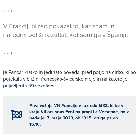
V Franciji bi rad pokazal to, kar znam in
naredim boljši rezultat, kot sem ga v Španiji,
je Pancar kratko in jedrnato povedal pred potjo na dirko, ki bo
potekala v bližini francosko-švicarske meje in na katero je
prijavljenih 39 voznikov.
Prva vožnja VN Francije v razredu MX2, ki bo v
kraju Villars sous Ecot na progi La Versenne, bo v
nedeljo, 7. maja 2023, ob 13.15, druga pa ob
16.10.