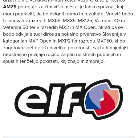
AMZS
poteguje za čim višja mesta, je lahko spoznal, kaj
mora popraviti, da bo dvignil formo in rezultate. Vnovič bodo
tekmovali v razredih MX65, MX85, MX125, Veterani 40 in
Veterani 50 ter v razredih MX2 in MX Open, hkrati pa se
bodo odvijale tudi dirke za pokalno prvenstvo Slovenije v
kategorijah MXP Open in MXP2 ter razredu MXP50, ki bo
zagotovo spet deležen velike pozornosti, saj tudi najmlajši
neustrašno privijajo ročico za plin na strmih pobočjih in
spustih ter želijo pokazati, kaj znajo in zmorejo.