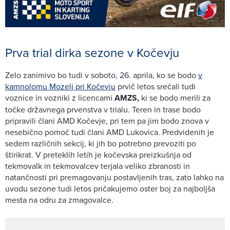
Prva trial dirka sezone v Kočevju
Zelo zanimivo bo tudi v soboto, 26. aprila, ko se bodo
v
kamnolomu Mozelj pri Kočevju
prvič letos srečali tudi
voznice in vozniki z licencami
AMZS,
ki se bodo merili za
točke državnega prvenstva v trialu. Teren in trase bodo
pripravili člani AMD Kočevje, pri tem pa jim bodo znova v
nesebično pomoč tudi člani AMD Lukovica. Predvidenih je
sedem različnih sekcij, ki jih bo potrebno prevoziti po
štirikrat. V preteklih letih je kočevska preizkušnja od
tekmovalk in tekmovalcev terjala veliko zbranosti in
natančnosti pri premagovanju postavljenih tras, zato lahko na
uvodu sezone tudi letos pričakujemo oster boj za najboljša
mesta na odru za zmagovalce.