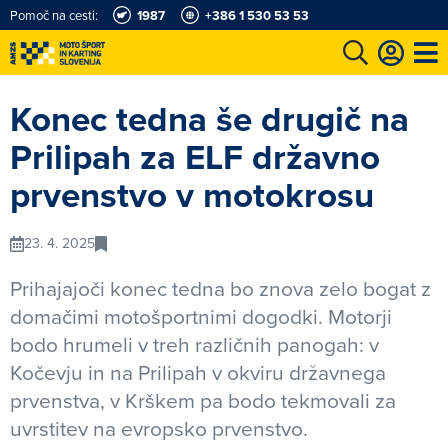
Pomoč na cesti:
1987
+386 1 530 53 53
e
Karting in motošportni center
Najboljši za volanom
Moj AMZS
Konec tedna še drugič na
Prilipah za ELF državno
prvenstvo v motokrosu
23. 4. 2025
Prihajajoči konec tedna bo znova zelo bogat z
domačimi motošportnimi dogodki. Motorji
bodo hrumeli v treh različnih panogah: v
Kočevju in na Prilipah v okviru državnega
prvenstva, v Krškem pa bodo tekmovali za
uvrstitev na evropsko prvenstvo.