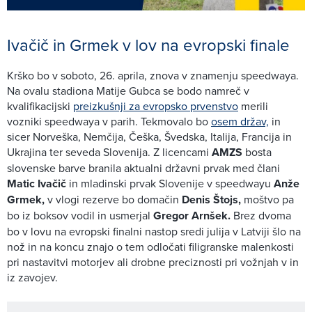
Ivačič in Grmek v lov na evropski finale
Krško bo v soboto, 26. aprila, znova v znamenju speedwaya.
Na ovalu stadiona Matije Gubca se bodo namreč v
kvalifikacijski
preizkušnji za evropsko prvenstvo
merili
vozniki speedwaya v parih. Tekmovalo bo
osem držav,
in
sicer Norveška, Nemčija, Češka, Švedska, Italija, Francija in
Ukrajina ter seveda Slovenija. Z licencami
AMZS
bosta
slovenske barve branila aktualni državni prvak med člani
Matic Ivačič
in mladinski prvak Slovenije v speedwayu
Anže
Grmek,
v vlogi rezerve bo domačin
Denis Štojs,
moštvo pa
bo iz boksov vodil in usmerjal
Gregor Arnšek.
Brez dvoma
bo v lovu na evropski finalni nastop sredi julija v Latviji šlo na
nož in na koncu znajo o tem odločati filigranske malenkosti
pri nastavitvi motorjev ali drobne preciznosti pri vožnjah v in
iz zavojev.