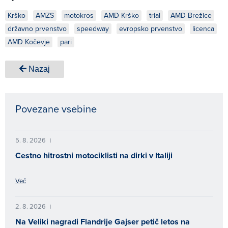
Krško
AMZS
motokros
AMD Krško
trial
AMD Brežice
državno prvenstvo
speedway
evropsko prvenstvo
licenca
AMD Kočevje
pari
Nazaj
Povezane vsebine
5. 8. 2026
|
Cestno hitrostni motociklisti na dirki v Italiji
Več
2. 8. 2026
|
Na Veliki nagradi Flandrije Gajser petič letos na