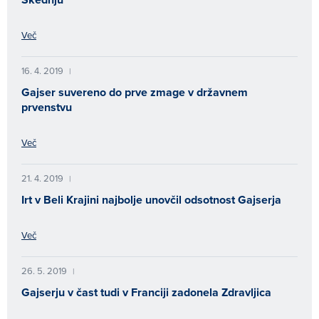
Več
16. 4. 2019
|
Gajser suvereno do prve zmage v državnem
prvenstvu
Več
21. 4. 2019
|
Irt v Beli Krajini najbolje unovčil odsotnost Gajserja
Več
26. 5. 2019
|
Gajserju v čast tudi v Franciji zadonela Zdravljica