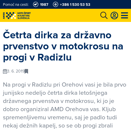
Pomoč na cesti:
1987
+386 1 530 53 53
e
Karting in motošportni center
Najboljši za volanom
Moj AMZS
Četrta dirka za državno
prvenstvo v motokrosu na
progi v Radizlu
3. 6. 2019
Na progi v Radizlu pri Orehovi vasi je bila prvo
junijsko nedeljo četrta dirka letošnjega
državnega prvenstva v motokrosu, ki jo je
dobro organiziral AMD Orehova vas. Kljub
spremenljivemu vremenu, saj je padlo tudi
nekaj dežnih kapelj, so se ob progi zbrali