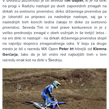
V središču pozornosti je bil seveda
Tim Gajser,
ki je na dirki
na progi v Radizlu nastopil po dveh zaporednih zmagah na
dirkah za svetovno prvenstvo, dirko državnega prvenstva pa
je izkoristil za pripravo za naslednje nastope, saj ga v
naslednjih treh koncih tedna čakajo tri dirke za svetovno
prvenstvo. Seveda Tim ni imel prave konkurence in je z
veliko prednostjo zmagal v obeh vožnjah in še tretjič letos -
na eni dirki ni nastopil - na dirkah državnega prvenstva stopil
na najvišjo stopnico zmagovalnega odra. V boju za drugo
mesto je bil v razredu MX Open
Peter Irt
hitrejši od
Klemna
Gerčarja
, tako da je bil vrstni red najboljših treh v tem
razredu enak kot na dirki v Škednju.