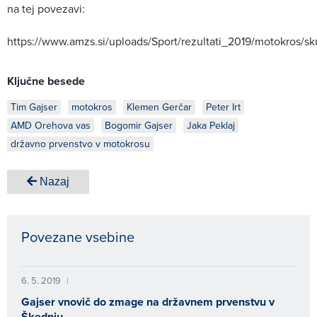
na tej povezavi:
https://www.amzs.si/uploads/Sport/rezultati_2019/motokros/s
Ključne besede
Tim Gajser
motokros
Klemen Gerčar
Peter Irt
AMD Orehova vas
Bogomir Gajser
Jaka Peklaj
državno prvenstvo v motokrosu
Nazaj
Povezane vsebine
6. 5. 2019
|
Gajser vnovič do zmage na državnem prvenstvu v
Škednju