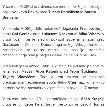
V razredu MX85 si je z dvema suverenima vožnjama zmago
zagotovil
Jaka Peklaj
pred
Tilnom Demšičem
in
Borom
Brejcem.
V razredu MX65 je bilo nekaj več dogajanja. Prvo vožnjo je
dobil
Gal Ger
šak
pred
Lukasom Osekom
in
Miho Vrhom.
V
drugi vožnji pa je slednji pokazal zobe in zmagal pred
Geršakom in Osekom. Dobra druga vožnja Vrha je na koncu
zadostovala za drugo mesto, na najvišjo stopničko
zmagovalnega odra je stopil Geršak, na najnižjo pa Osek.
V najšibkejšem razredu MX50, ki šteje za pokalno prvenstvo,
je zmagal Madžar
Aron Katona
pred
Teom Šukljanom
in
Taijem Vidovičem.
Tudi v tem razredu je nastopila
predstavnica nežnejšega spola
Sofia Chermaz
, ki je kljub
borbeni vožnji zaostala za vsemi fanti in osvojila 17. mesto.
V razredu veterani 40 je prepričljivo zmagal
Sašo Kragelj
,
drugi je bil
Leon Fer
š
, tretje mesto pa je osvojil
Tomaž