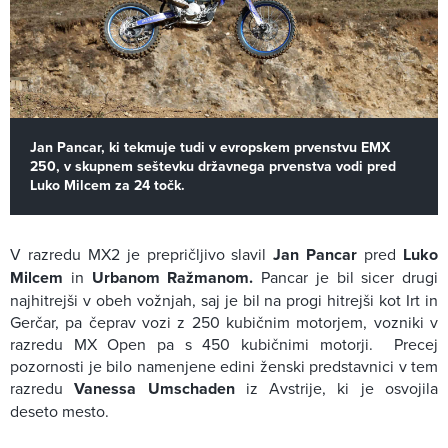
Jan Pancar, ki tekmuje tudi v evropskem prvenstvu EMX
250, v skupnem seštevku državnega prvenstva vodi pred
Luko Milcem za 24 točk.
V razredu MX2 je prepričljivo slavil
Jan Pancar
pred
Luko
Milcem
in
Urbanom Ražmanom.
Pancar je bil sicer drugi
najhitrejši v obeh vožnjah, saj je bil na progi hitrejši kot Irt in
Gerčar, pa čeprav vozi z 250 kubičnim motorjem, vozniki v
razredu MX Open pa s 450 kubičnimi motorji. Precej
pozornosti je bilo namenjene edini ženski predstavnici v tem
razredu
Vanessa Umschaden
iz Avstrije, ki je osvojila
deseto mesto.