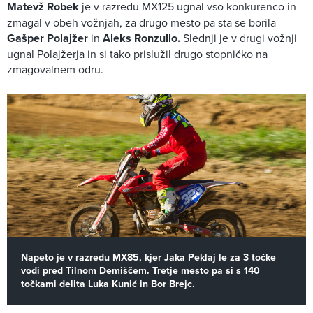
Matev
ž
Robek
je v razredu MX125 ugnal vso konkurenco in
zmagal v obeh vožnjah, za drugo mesto pa sta se borila
Gaš
per Polaj
žer
in
Aleks
Ronzullo.
Slednji je v drugi vožnji
ugnal Polajžerja in si tako prislužil drugo stopničko na
zmagovalnem odru.
Napeto je v razredu MX85, kjer Jaka Peklaj le za 3 točke
vodi pred Tilnom Demiščem. Tretje mesto pa si s 140
točkami delita Luka Kunić in Bor Brejc.