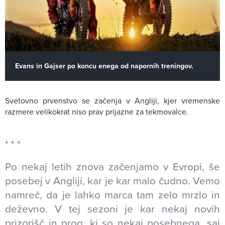
Evans in Gajser po koncu enega od napornih treningov.
Svetovno prvenstvo se začenja v Angliji, kjer vremenske
razmere velikokrat niso prav prijazne za tekmovalce.
Po nekaj letih znova začenjamo v Evropi, še
posebej v Angliji, kar je kar malo čudno. Vemo
namreč, da je lahko marca tam zelo mrzlo in
deževno. V tej sezoni je kar nekaj novih
prizorišč in prog, ki so nekaj posebnega, saj