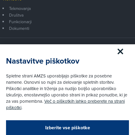
Tekmovanja
Društva
Funkcionarji
Dokumenti
Članstvo AMZS
Postanite član AMZS
Nastavitve piškotkov
Zakaj (p)ostati član?
Primerjava članstev
Spletne strani AMZS uporabljajo piškotke za posebne
Kako vam pomagamo
namene. Osnovni so nujni za delovanje spletnih storitev.
Piškotki analitike in trženja pa nudijo boljšo uporabniško
izkušnjo, enostavnejšo uporabo strani in prikaz ponudbe, ki je
Pravni vidiki
za vas pomembna.
Več o piškotkih lahko preberete na strani
Piškotki
piškotki
.
Politika zasebnosti
Pravno obvestilo
Zapri
Podarjamo vam 10 €!
Izberite vse piškotke
Obstoječi in novi AMZS člani, ki boste v AMZS