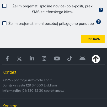
Želim prejemati splošne novice (po e-pošti, prek
SMS, telefonskega klica)
Želim prejemati meni posebej prilagojene ponudbe
PRIJAVA
Kontakt
AMZS - področje Avto-moto šport
Dunajska cesta 128
SI-1000
Ljubljana
Informacije:
(01) 530 52 30
sport@amzs.si
Koristno