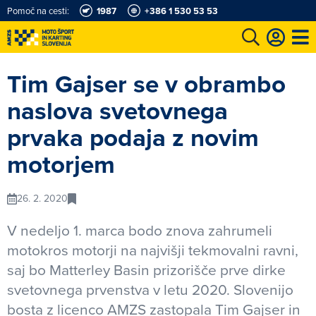
Pomoč na cesti:
1987
+386 1 530 53 53
e
Karting in motošportni center
Najboljši za volanom
Moj AMZS
Tim Gajser se v obrambo
naslova svetovnega
prvaka podaja z novim
motorjem
26. 2. 2020
V nedeljo 1. marca bodo znova zahrumeli
motokros motorji na najvišji tekmovalni ravni,
saj bo Matterley Basin prizorišče prve dirke
svetovnega prvenstva v letu 2020. Slovenijo
bosta z licenco AMZS zastopala Tim Gajser in