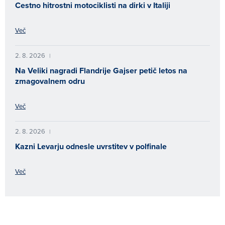
Cestno hitrostni motociklisti na dirki v Italiji
Več
2. 8. 2026
|
Na Veliki nagradi Flandrije Gajser petič letos na
zmagovalnem odru
Več
2. 8. 2026
|
Kazni Levarju odnesle uvrstitev v polfinale
Več