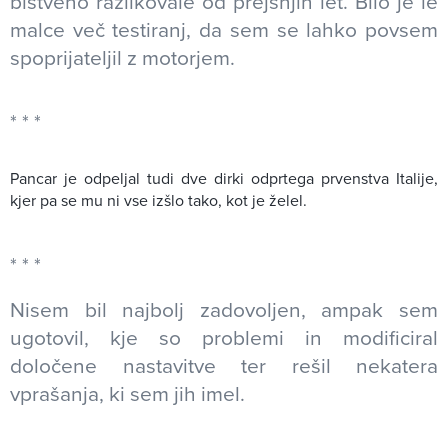
bistveno razlikovale od prejšnjih let. Bilo je le
malce več testiranj, da sem se lahko povsem
spoprijateljil z motorjem.
Pancar je odpeljal tudi dve dirki odprtega prvenstva Italije,
kjer pa se mu ni vse izšlo tako, kot je želel.
Nisem bil najbolj zadovoljen, ampak sem
ugotovil, kje so problemi in modificiral
določene nastavitve ter rešil nekatera
vprašanja, ki sem jih imel.