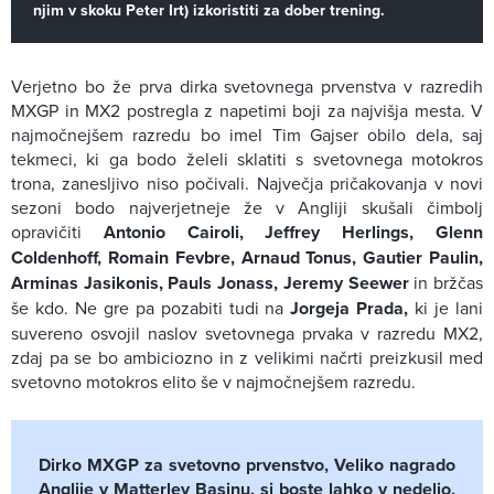
njim v skoku Peter Irt) izkoristiti za dober trening.
Verjetno bo že prva dirka svetovnega prvenstva v razredih
MXGP in MX2 postregla z napetimi boji za najvišja mesta. V
najmočnejšem razredu bo imel Tim Gajser obilo dela, saj
tekmeci, ki ga bodo želeli sklatiti s svetovnega motokros
trona, zanesljivo niso počivali. Največja pričakovanja v novi
sezoni bodo najverjetneje že v Angliji skušali čimbolj
opravičiti
Antonio Cairoli, Jeffrey Herlings, Glenn
Coldenhoff, Romain Fevbre, Arnaud Tonus, Gautier Paulin,
Arminas Jasikonis, Pauls Jonass, Jeremy Seewer
in bržčas
še kdo. Ne gre pa pozabiti tudi na
Jorgeja Prada,
ki je lani
suvereno osvojil naslov svetovnega prvaka v razredu MX2,
zdaj pa se bo ambiciozno in z velikimi načrti preizkusil med
svetovno motokros elito še v najmočnejšem razredu.
Dirko MXGP za svetovno prvenstvo, Veliko nagrado
Anglije v Matterley Basinu, si boste lahko v nedeljo,