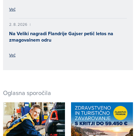
Več
2. 8. 2026
|
Na Veliki nagradi Flandrije Gajser petič letos na
zmagovalnem odru
Več
Oglasna sporočila