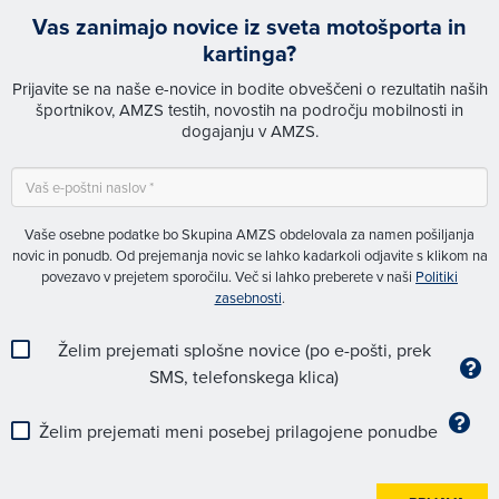
Vas zanimajo novice iz sveta motošporta in
kartinga?
Prijavite se na naše e-novice in bodite obveščeni o rezultatih naših
športnikov, AMZS testih, novostih na področju mobilnosti in
dogajanju v AMZS.
Vaše osebne podatke bo Skupina AMZS obdelovala za namen pošiljanja
novic in ponudb. Od prejemanja novic se lahko kadarkoli odjavite s klikom na
povezavo v prejetem sporočilu. Več si lahko preberete v naši
Politiki
zasebnosti
.
Želim prejemati splošne novice (po e-pošti, prek
SMS, telefonskega klica)
Želim prejemati meni posebej prilagojene ponudbe