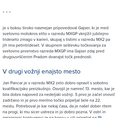
je v boksu široko nasmejan pripovedoval Gajser, ki je med
svetovno motokros elito v razredu MXGP vknjižil jubilejno
trideseto zmago v karieri, skupaj s tistimi v razredu MX2 pa
jih ima petintrideset. V skupnem seštevku točkovanja za
svetovno prvenstvo razreda MXGP ima Gajser zdaj pred
drugouvrščenim Pradom dvanajst točk prednosti.
V drugi vožnji enajsto mesto
Jan Pancar je v razredu MX2 zelo dobro opravil s sobotno
kvalifikacijsko preizkušnjo. Osvojil je namreč 13. mesto, kar je
bila dobra napoved za nedeljski vožnji. S prvo je začel vnovič
zadržano in je prvo merilno točko pripeljal šele na 22.
mestu. Potreboval je kar nekaj časa, da je našel dober ritem
na progi, ki mu sicer ustreza in jo dobro pozna. V ostri in
neizprosni konkurenci je na koncu v cilj pripeljal
na 19.