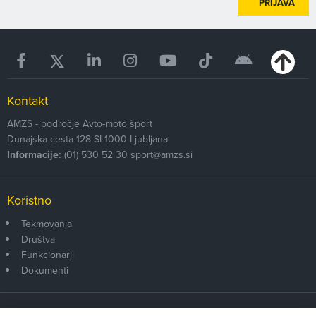
PRIJAVA
Kontakt
AMZS - področje Avto-moto šport
Dunajska cesta 128
SI-1000
Ljubljana
Informacije:
(01) 530 52 30
sport@amzs.si
Koristno
Tekmovanja
Društva
Funkcionarji
Dokumenti
Članstvo AMZS