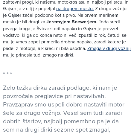
zahtevni progi, ki našemu motokros asu ni najbolj pri srcu, in
Gajser je v cilj je pripeljal
na drugem mestu.
Z drugo vožnjo
je Gajser začel podobno kot s prvo. Na prvem merilnem
mestu je bil drugi za
Jeremyjem Seewerjem.
Toda sredi
prvega kroga je Švicar storil napako in Gajser je prevzel
vodstvo, ki ga do konca nato ni več izpustil iz rok, četudi se
mu je vmes zopet primerila drobna napaka, zaradi katere je
padel z motorja, a k sreči ni bila usodna.
Zmaga v drugi vožnji
mu je prinesla tudi zmago na dirki.
Zelo težka dirka zaradi podlage, ki nam je
povzročala preglavice pri nastavitvah.
Pravzaprav smo uspeli dobro nastaviti motor
šele za drugo vožnjo. Vesel sem tudi zaradi
dobrih štartov, najbolj pomembno pa je da
sem na drugi dirki sezone spet zmagal,