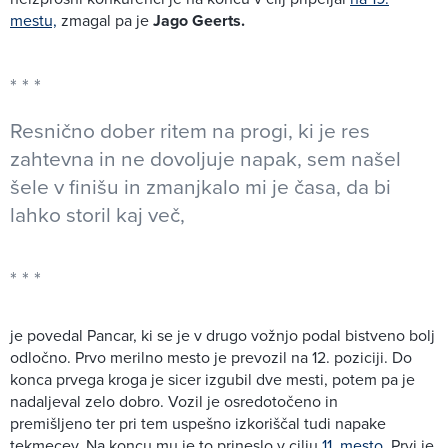
mestu,
zmagal pa je
Jago Geerts.
Resnično dober ritem na progi, ki je res
zahtevna in ne dovoljuje napak, sem našel
šele v finišu in zmanjkalo mi je časa, da bi
lahko storil kaj več,
je povedal Pancar, ki se je v drugo vožnjo podal bistveno bolj
odločno. Prvo merilno mesto je prevozil na 12. poziciji. Do
konca prvega kroga je sicer izgubil dve mesti, potem pa je
nadaljeval zelo dobro. Vozil je osredotočeno in
premišljeno ter pri tem uspešno izkoriščal tudi napake
tekmecev. Na koncu mu je to prineslo v cilju
11. mesto.
Prvi je