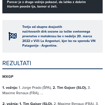
Pancar je z drugo vožnjo pokazal, da lahko z dobrim
štartom poseže tja, kamor si želi.
Tretja od skupno dvajsetih
načrtovanih dirk sezone za točke svetovnega
prvenstva v motokrosu bo v nedeljo 20. marca
2022 v Villi La Angosturi, kjer bo na sporedu VN
Patagonije - Argentine.
REZULTATI
MXGP
1. vožnja:
1. Jorge Prado (ŠPA),
2. Tim Gajser (SLO),
3.
Maxime Renaux (FRA), ...
2. vožnja:
1. Tim Gajser (SLO),
2. Maxime Renaux (FRA), 3.