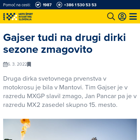
Pomoč na cesti:
1987
+386 1 530 53 53
e
Karting in motošportni center
Najboljši za volanom
Moj AMZS
Gajser tudi na drugi dirki
sezone zmagovito
6. 3. 2022
Druga dirka svetovnega prvenstva v
motokrosu je bila v Mantovi. Tim Gajser je v
razredu MXGP slavil zmago, Jan Pancar pa je v
razredu MX2 zasedel skupno 15. mesto.