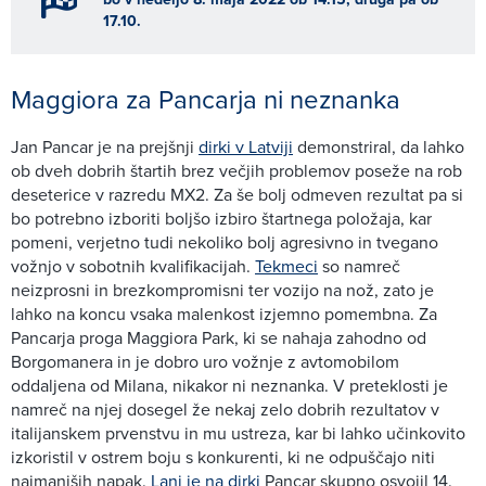
17.10.
Maggiora za Pancarja ni neznanka
Jan Pancar je na prejšnji
dirki v Latviji
demonstriral, da lahko
ob dveh dobrih štartih brez večjih problemov poseže na rob
deseterice v razredu MX2. Za še bolj odmeven rezultat pa si
bo potrebno izboriti boljšo izbiro štartnega položaja, kar
pomeni, verjetno tudi nekoliko bolj agresivno in tvegano
vožnjo v sobotnih kvalifikacijah.
Tekmeci
so namreč
neizprosni in brezkompromisni ter vozijo na nož, zato je
lahko na koncu vsaka malenkost izjemno pomembna. Za
Pancarja proga Maggiora Park, ki se nahaja zahodno od
Borgomanera in je dobro uro vožnje z avtomobilom
oddaljena od Milana, nikakor ni neznanka. V preteklosti je
namreč na njej dosegel že nekaj zelo dobrih rezultatov v
italijanskem prvenstvu in mu ustreza, kar bi lahko učinkovito
izkoristil v ostrem boju s konkurenti, ki ne odpuščajo niti
najmanjših napak.
Lani je na dirki
Pancar skupno osvojil 14.