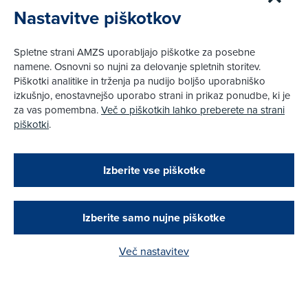
Nastavitve piškotkov
Spletne strani AMZS uporabljajo piškotke za posebne
Kontakt
namene. Osnovni so nujni za delovanje spletnih storitev.
AMZS - področje Avto-moto šport
Piškotki analitike in trženja pa nudijo boljšo uporabniško
izkušnjo, enostavnejšo uporabo strani in prikaz ponudbe, ki je
Dunajska cesta 128
SI-1000
Ljubljana
za vas pomembna.
Več o piškotkih lahko preberete na strani
Informacije:
(01) 530 52 30
sport@amzs.si
piškotki
.
Zapri
Koristno
Podarjamo vam 10 €!
Izberite vse piškotke
Tekmovanja
Obstoječi in novi AMZS člani, ki boste v AMZS
centru sklenili avtomobilsko zavarovanje in
Društva
opravili registracijo vozila, boste prejeli
Funkcionarji
vrednostno darilno kartico z dobroimetjem v višini
Izberite samo nujne piškotke
Dokumenti
10 €.
Več nastavitev
Kako do darila?
Članstvo AMZS
Postanite član AMZS
Zakaj (p)ostati član?