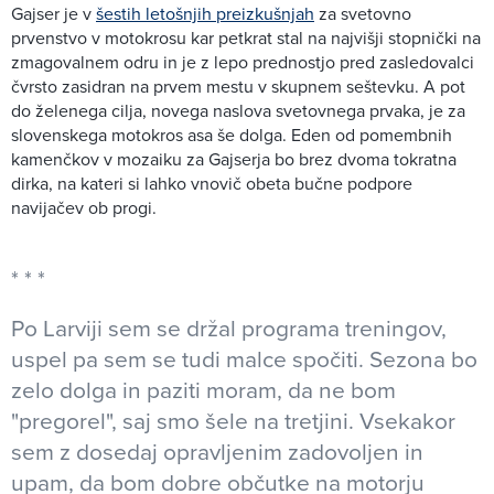
Gajser je v
šestih letošnjih preizkušnjah
za svetovno
prvenstvo v motokrosu kar petkrat stal na najvišji stopnički na
zmagovalnem odru in je z lepo prednostjo pred zasledovalci
čvrsto zasidran na prvem mestu v skupnem seštevku. A pot
do želenega cilja, novega naslova svetovnega prvaka, je za
slovenskega motokros asa še dolga. Eden od pomembnih
kamenčkov v mozaiku za Gajserja bo brez dvoma tokratna
dirka, na kateri si lahko vnovič obeta bučne podpore
navijačev ob progi.
Po Larviji sem se držal programa treningov,
uspel pa sem se tudi malce spočiti. Sezona bo
zelo dolga in paziti moram, da ne bom
"pregorel", saj smo šele na tretjini. Vsekakor
sem z dosedaj opravljenim zadovoljen in
upam, da bom dobre občutke na motorju