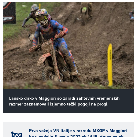
Lansko dirko v Maggiori so zaradi zahtevnih vremenskih
razmer zaznamovali izjemno težki pogoji na progi.
Prva vožnja VN Italije v razredu MXGP v Maggiori
bo v nedeljo 8. maja 2022 ob 14.15, druga pa ob