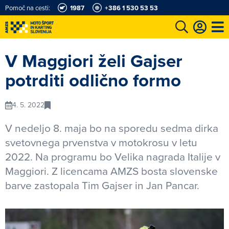
Pomoč na cesti:
1987
+386 1 530 53 53
e
Karting in motošportni center
Najboljši za volanom
Moj AMZS
V Maggiori želi Gajser
potrditi odlično formo
4. 5. 2022
V nedeljo 8. maja bo na sporedu sedma dirka
svetovnega prvenstva v motokrosu v letu
2022. Na programu bo Velika nagrada Italije v
Maggiori. Z licencama AMZS bosta slovenske
barve zastopala Tim Gajser in Jan Pancar.