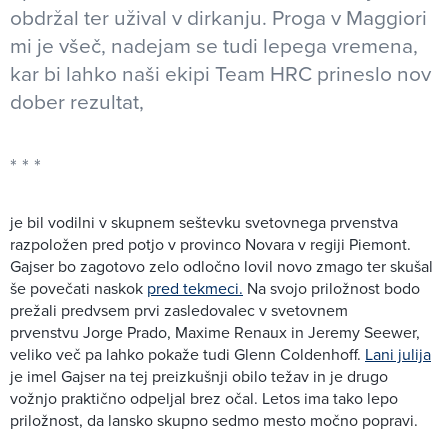
obdržal ter užival v dirkanju. Proga v Maggiori
mi je všeč, nadejam se tudi lepega vremena,
kar bi lahko naši ekipi Team HRC prineslo nov
dober rezultat,
je bil vodilni v skupnem seštevku svetovnega prvenstva
razpoložen pred potjo v provinco Novara v regiji Piemont.
Gajser bo zagotovo zelo odločno lovil novo zmago ter skušal
še povečati naskok
pred tekmeci.
Na svojo priložnost bodo
prežali predvsem prvi zasledovalec v svetovnem
prvenstvu Jorge Prado, Maxime Renaux in Jeremy Seewer,
veliko več pa lahko pokaže tudi Glenn Coldenhoff.
Lani julija
je imel Gajser na tej preizkušnji obilo težav in je drugo
vožnjo praktično odpeljal brez očal. Letos ima tako lepo
priložnost, da lansko skupno sedmo mesto močno popravi.