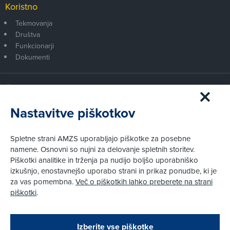
Koristno
Tekmovanja
Društva
Funkcionarji
Dokumenti
Članstvo AMZS
Postanite član AMZS
Nastavitve piškotkov
Zakaj (p)ostati član?
Primerjava članstev
Spletne strani AMZS uporabljajo piškotke za posebne
Kako vam pomagamo
namene. Osnovni so nujni za delovanje spletnih storitev.
Piškotki analitike in trženja pa nudijo boljšo uporabniško
izkušnjo, enostavnejšo uporabo strani in prikaz ponudbe, ki je
Pravni vidiki
za vas pomembna.
Več o piškotkih lahko preberete na strani
Piškotki
piškotki
.
Politika zasebnosti
Pravno obvestilo
Zapri
Podarjamo vam 10 €!
Izberite vse piškotke