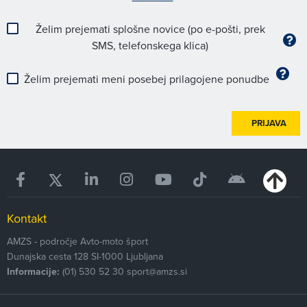
Želim prejemati splošne novice (po e-pošti, prek
SMS, telefonskega klica)
Želim prejemati meni posebej prilagojene ponudbe
PRIJAVA
Kontakt
AMZS - področje Avto-moto šport
Dunajska cesta 128
SI-1000
Ljubljana
Informacije:
(01) 530 52 30
sport@amzs.si