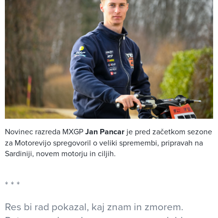
Novinec razreda MXGP
Jan Pancar
je pred začetkom sezone
za Motorevijo spregovoril o veliki spremembi, pripravah na
Sardiniji, novem motorju in ciljih.
Res bi rad pokazal, kaj znam in zmorem.