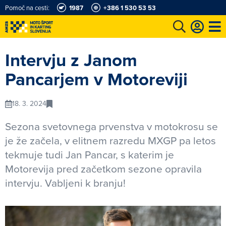
Pomoč na cesti:
1987
+386 1 530 53 53
e
Karting in motošportni center
Najboljši za volanom
Moj AMZS
Intervju z Janom
Pancarjem v Motoreviji
18. 3. 2024
Sezona svetovnega prvenstva v motokrosu se
je že začela, v elitnem razredu MXGP pa letos
tekmuje tudi Jan Pancar, s katerim je
Motorevija pred začetkom sezone opravila
intervju. Vabljeni k branju!