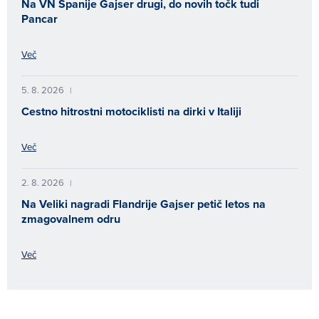
Na VN Španije Gajser drugi, do novih točk tudi
Pancar
Več
5. 8. 2026
|
Cestno hitrostni motociklisti na dirki v Italiji
Več
2. 8. 2026
|
Na Veliki nagradi Flandrije Gajser petič letos na
zmagovalnem odru
Več