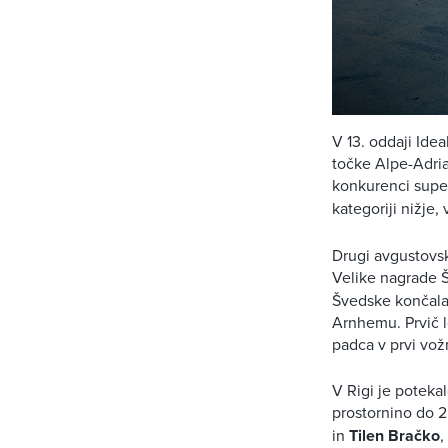
V 13. oddaji Ide
točke Alpe-Adria,
konkurenci supe
kategoriji nižje,
Drugi avgustovsk
Velike nagrade Š
Švedske končala 
Arnhemu. Prvič l
padca v prvi vožn
V Rigi je poteka
prostornino do 2
in
Tilen Bračko
,