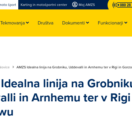
moto šport
Karting in motošportni center
Moj AMZS
Tekmovanja
Društva
Dokumenti
Funkcionarji
Novice
AMZS Idealna linija na Grobniku, Uddevalli in Arnhemu ter v Rigi in Gorz
dealna linija na Grobnik
lli in Arnhemu ter v Rigi
wu