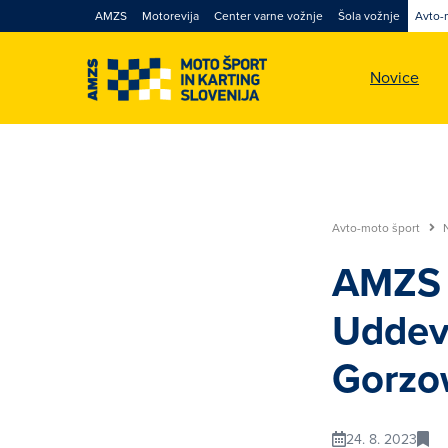
AMZS
Motorevija
Center varne vožnje
Šola vožnje
Avto-
Novice
Avto-moto šport
AMZS I
Uddeva
Gorzo
24. 8. 2023