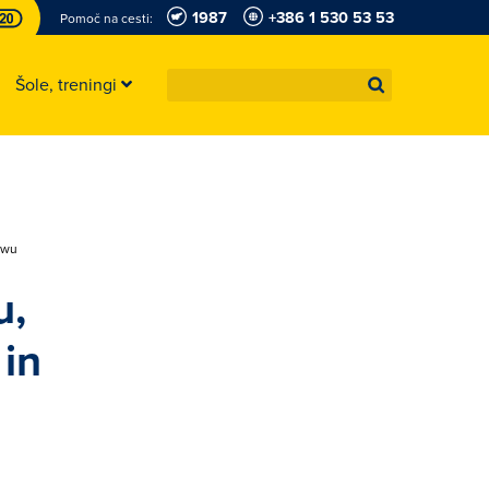
1987
+386 1 530 53 53
Pomoč na cesti:
Šole, treningi
owu
u,
 in