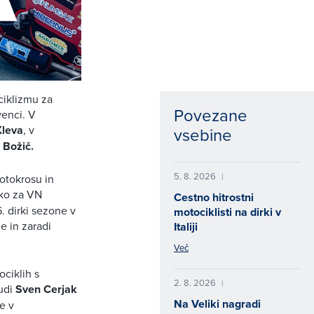
ciklizmu za
Povezane
venci. V
Kleva
, v
vsebine
 Božič.
5. 8. 2026
|
otokrosu in
rko za VN
Cestno hitrostni
. dirki sezone v
motociklisti na dirki v
e in zaradi
Italiji
Več
ciklih s
2. 8. 2026
|
tudi
Sven Cerjak
Na Veliki nagradi
e v