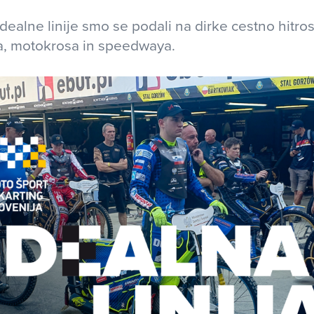
 Idealne linije smo se podali na dirke cestno hitr
a, motokrosa in speedwaya.