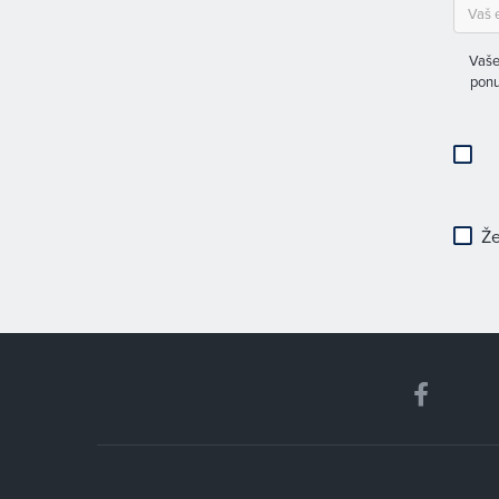
Vaše
ponu
Že