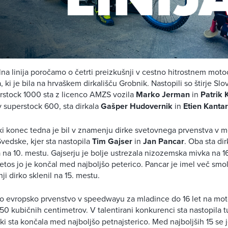
alna linija poročamo o četrti preizkušnji v cestno hitrostnem moto
 ki je bila na hrvaškem dirkališču Grobnik. Nastopili so štirje Slo
rstock 1000 sta z licenco AMZS vozila
Marko Jerman
in
Patrik 
 v superstock 600, sta dirkala
Gašper Hudovernik
in
Etien Kantar
i konec tedna je bil v znamenju dirke svetovnega prvenstva v m
vedske, kjer sta nastopila
Tim Gajser
in
Jan Pancar
. Oba sta di
na 10. mestu. Gajserju je bolje ustrezala nizozemska mivka na 16
etos jo je končal med najboljšo peterico. Pancar je imel več smol
ji dirko sklenil na 15. mestu.
lo evropsko prvenstvo v speedwayu za mladince do 16 let na moto
50 kubičnih centimetrov. V talentirani konkurenci sta nastopila 
 ki sta končala med najboljšo petnajsterico. Med najboljših 15 se j