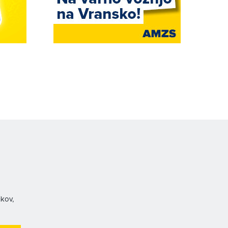
ikov,