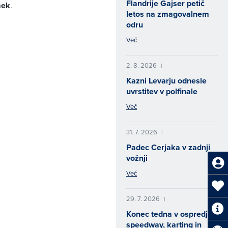
Flandrije Gajser petič
mek
.
letos na zmagovalnem
odru
Več
2. 8. 2026
|
Kazni Levarju odnesle
uvrstitev v polfinale
Več
31. 7. 2026
|
Padec Cerjaka v zadnji
vožnji
Več
29. 7. 2026
|
Konec tedna v ospredju
speedway, karting in