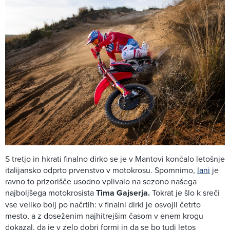
S tretjo in hkrati finalno dirko se je v Mantovi končalo letošnje
italijansko odprto prvenstvo v motokrosu. Spomnimo,
lani
je
ravno to prizorišče usodno vplivalo na sezono našega
najboljšega motokrosista
Tima Gajserja.
Tokrat je šlo k sreči
vse veliko bolj po načrtih: v finalni dirki je osvojil četrto
mesto, a z doseženim najhitrejšim časom v enem krogu
dokazal, da je v zelo dobri formi in da se bo tudi letos