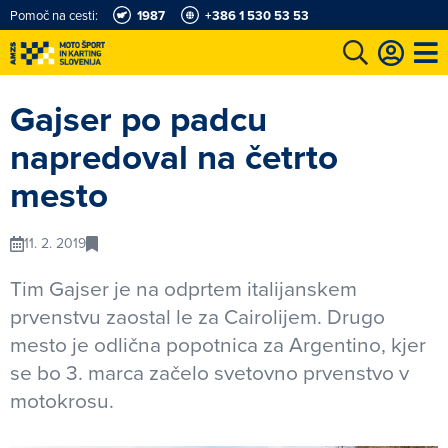
Pomoč na cesti:
1987
+386 1 530 53 53
e
Karting in motošportni center
Najboljši za volanom
Moj AMZS
Gajser po padcu
napredoval na četrto
mesto
11. 2. 2019
Tim Gajser je na odprtem italijanskem
prvenstvu zaostal le za Cairolijem. Drugo
mesto je odlična popotnica za Argentino, kjer
se bo 3. marca začelo svetovno prvenstvo v
motokrosu.