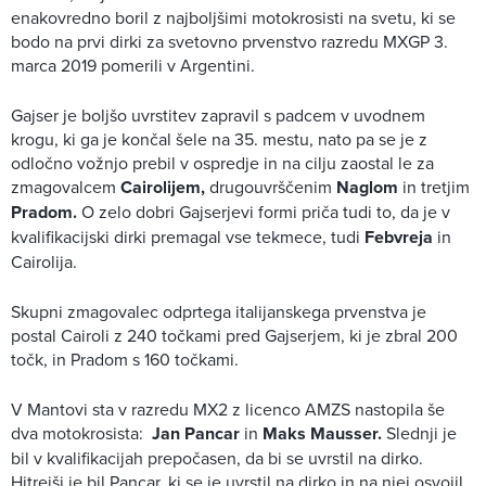
enakovredno boril z najboljšimi motokrosisti na svetu, ki se
bodo na prvi dirki za svetovno prvenstvo razredu MXGP 3.
marca 2019 pomerili v Argentini.
Gajser je boljšo uvrstitev zapravil s padcem v uvodnem
krogu, ki ga je končal šele na 35. mestu, nato pa se je z
odločno vožnjo prebil v ospredje in na cilju zaostal le za
zmagovalcem
Cairolijem,
drugouvrščenim
Naglom
in tretjim
Pradom.
O zelo dobri Gajserjevi formi priča tudi to, da je v
kvalifikacijski dirki premagal vse tekmece, tudi
Febvreja
in
Cairolija.
Skupni zmagovalec odprtega italijanskega prvenstva je
postal Cairoli z 240 točkami pred Gajserjem, ki je zbral 200
točk, in Pradom s 160 točkami.
V Mantovi sta v razredu MX2 z licenco AMZS nastopila še
dva motokrosista:
Jan Pancar
in
Maks Mausser.
Slednji je
bil v kvalifikacijah prepočasen, da bi se uvrstil na dirko.
Hitrejši je bil Pancar, ki se je uvrstil na dirko in na njej osvojil