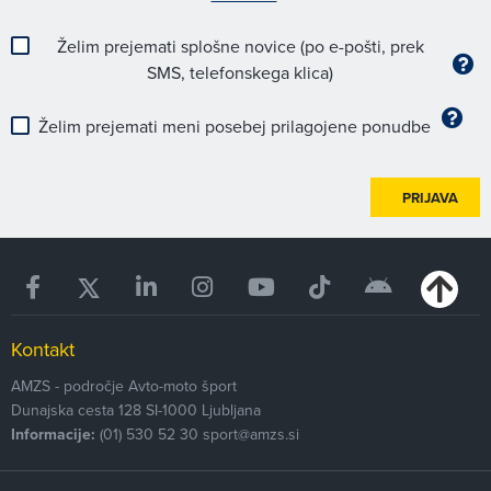
Želim prejemati splošne novice (po e-pošti, prek
SMS, telefonskega klica)
Želim prejemati meni posebej prilagojene ponudbe
PRIJAVA
Kontakt
AMZS - področje Avto-moto šport
Dunajska cesta 128
SI-1000
Ljubljana
Informacije:
(01) 530 52 30
sport@amzs.si