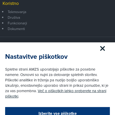
Koristno
Tekmovanja
Društva
Funkcionarji
Dokumenti
Članstvo AMZS
Postanite član AMZS
Nastavitve piškotkov
Zakaj (p)ostati član?
Primerjava članstev
Spletne strani AMZS uporabljajo piškotke za posebne
Kako vam pomagamo
namene. Osnovni so nujni za delovanje spletnih storitev.
Piškotki analitike in trženja pa nudijo boljšo uporabniško
izkušnjo, enostavnejšo uporabo strani in prikaz ponudbe, ki je
Pravni vidiki
za vas pomembna.
Več o piškotkih lahko preberete na strani
Piškotki
piškotki
.
Politika zasebnosti
Pravno obvestilo
Zapri
Podarjamo vam 10 €!
Izberite vse piškotke