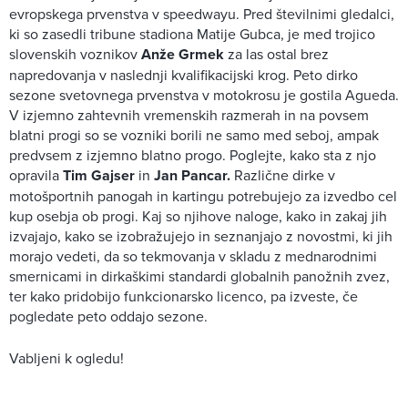
evropskega prvenstva v speedwayu. Pred številnimi gledalci,
ki so zasedli tribune stadiona Matije Gubca, je med trojico
slovenskih voznikov
Anže Grmek
za las ostal brez
napredovanja v naslednji kvalifikacijski krog. Peto dirko
sezone svetovnega prvenstva v motokrosu je gostila Agueda.
V izjemno zahtevnih vremenskih razmerah in na povsem
blatni progi so se vozniki borili ne samo med seboj, ampak
predvsem z izjemno blatno progo. Poglejte, kako sta z njo
opravila
Tim Gajser
in
Jan Pancar.
Različne dirke v
motošportnih panogah in kartingu potrebujejo za izvedbo cel
kup osebja ob progi. Kaj so njihove naloge, kako in zakaj jih
izvajajo, kako se izobražujejo in seznanjajo z novostmi, ki jih
morajo vedeti, da so tekmovanja v skladu z mednarodnimi
smernicami in dirkaškimi standardi globalnih panožnih zvez,
ter kako pridobijo funkcionarsko licenco, pa izveste, če
pogledate peto oddajo sezone.
Vabljeni k ogledu!