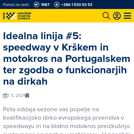
Pomoč na cesti:
1987
+386 1 530 53 53
e
Karting in motošportni center
Najboljši za volanom
Moj AMZS
Idealna linija #5:
speedway v Krškem in
motokros na Portugalskem
ter zgodba o funkcionarjih
na dirkah
7. 5. 2024
Peta oddaja sezone vas popelje na
kvalifikacijsko dirko evropskega prvenstva v
speedwayu in na blatno motokros preizkušnjo