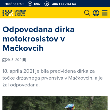
Pomoč na cesti:
1987
+386 1 530 53 53
e
Karting in motošportni center
Najboljši za volanom
Moj AMZS
Odpovedana dirka
motokrosistov v
Mačkovcih
29. 3. 2021
18. aprila 2021 je bila predvidena dirka za
točke državnega prvenstva v Mačkovcih, a je
žal odpovedana.