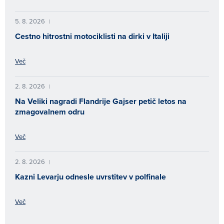
5. 8. 2026
|
Cestno hitrostni motociklisti na dirki v Italiji
Več
2. 8. 2026
|
Na Veliki nagradi Flandrije Gajser petič letos na
zmagovalnem odru
Več
2. 8. 2026
|
Kazni Levarju odnesle uvrstitev v polfinale
Več