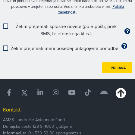
novic in ponudb. Od prejemanja novic se lahko kadarkoli odjavite s klikom na
povezavo v prejetem sporočilu. Več si lahko preberete v naši
Politiki
zasebnosti
.
Želim prejemati splošne novice (po e-pošti, prek
SMS, telefonskega klica)
Želim prejemati meni posebej prilagojene ponudbe
PRIJAVA
Kontakt
AMZS - področje Avto-moto šport
Dunajska cesta 128
SI-1000
Ljubljana
Informacije:
(01) 530 52 30
sport@amzs.si