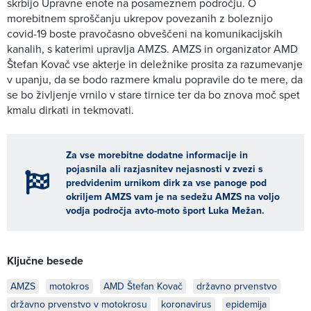
skrbijo Upravne enote na posameznem področju. O
morebitnem sproščanju ukrepov povezanih z boleznijo
covid-19 boste pravočasno obveščeni na komunikacijskih
kanalih, s katerimi upravlja AMZS. AMZS in organizator AMD
Štefan Kovač vse akterje in deležnike prosita za razumevanje
v upanju, da se bodo razmere kmalu popravile do te mere, da
se bo življenje vrnilo v stare tirnice ter da bo znova moč spet
kmalu dirkati in tekmovati.
Za vse morebitne dodatne informacije in
pojasnila ali razjasnitev nejasnosti v zvezi s
predvidenim urnikom dirk za vse panoge pod
okriljem AMZS vam je na sedežu AMZS na voljo
vodja področja avto-moto šport Luka Mežan.
Ključne besede
AMZS
motokros
AMD Štefan Kovač
državno prvenstvo
državno prvenstvo v motokrosu
koronavirus
epidemija