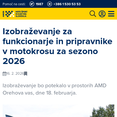
Pomoč na cesti:
1987
+386 1 530 53 53
e
Karting in motošportni center
Najboljši za volanom
Moj AMZS
Izobraževanje za
funkcionarje in pripravnike
v motokrosu za sezono
2026
16. 2. 2026
Izobraževanje bo potekalo v prostorih AMD
Orehova vas, dne 18. februarja.