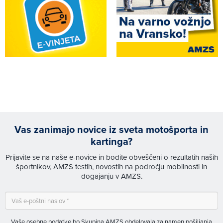
Vas zanimajo novice iz sveta motošporta in
kartinga?
Prijavite se na naše e-novice in bodite obveščeni o rezultatih naših
športnikov, AMZS testih, novostih na področju mobilnosti in
dogajanju v AMZS.
Vaše osebne podatke bo Skupina AMZS obdelovala za namen pošiljanja