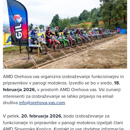
AMD Orehova vas organizira izobraževanje funkcionarjev in
pripravnikov v panogi motokros. Izvedlo se bo v sredo,
18.
februarja 2026,
v prostorih AMD Orehova vas. Vsi zunanji
interesenti za izobraževanje se lahko prijavijo na email
društva
info@orehova-vas.com
.
V petek,
20. februarja 2026,
bodo izobraževanje za
funkcionarje in pripravnike v panogi motokros izpeljali člani
AMD Slovenske Konjice. Kontakt in vse dodatne informacije