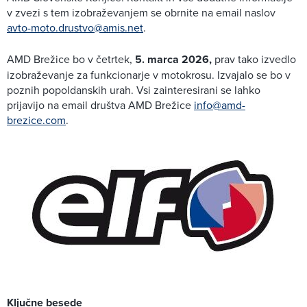
v zvezi s tem izobraževanjem se obrnite na email naslov
avto-moto.drustvo@amis.net
.
AMD Brežice bo v četrtek,
5. marca 2026,
prav tako izvedlo
izobraževanje za funkcionarje v motokrosu. Izvajalo se bo v
poznih popoldanskih urah. Vsi zainteresirani se lahko
prijavijo na email društva AMD Brežice
info@amd-
brezice.com
.
Ključne besede