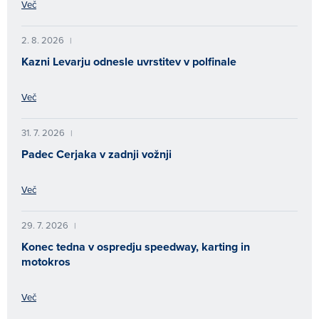
Več
2. 8. 2026
|
Kazni Levarju odnesle uvrstitev v polfinale
Več
31. 7. 2026
|
Padec Cerjaka v zadnji vožnji
Več
29. 7. 2026
|
Konec tedna v ospredju speedway, karting in
motokros
Več