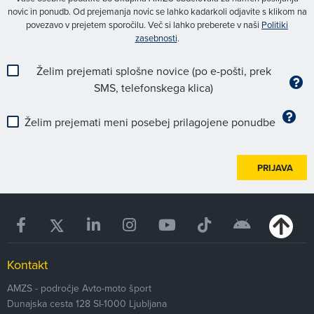
novic in ponudb. Od prejemanja novic se lahko kadarkoli odjavite s klikom na
povezavo v prejetem sporočilu. Več si lahko preberete v naši
Politiki
zasebnosti
.
Želim prejemati splošne novice (po e-pošti, prek
SMS, telefonskega klica)
Želim prejemati meni posebej prilagojene ponudbe
PRIJAVA
Kontakt
AMZS - področje Avto-moto šport
Dunajska cesta 128
SI-1000
Ljubljana