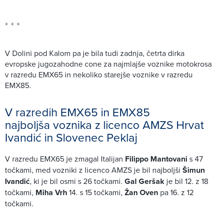
V Dolini pod Kalom pa je bila tudi zadnja, četrta dirka
evropske jugozahodne cone za najmlajše voznike motokrosa
v razredu EMX65 in nekoliko starejše voznike v razredu
EMX85.
V razredih EMX65 in EMX85
najboljša voznika z licenco AMZS Hrvat
Ivandić in Slovenec Peklaj
V razredu EMX65 je zmagal Italijan
Filippo Mantovani
s 47
točkami, med vozniki z licenco AMZS je bil najboljši
Šimun
Ivandić
, ki je bil osmi s 26 točkami.
Gal Geršak
je bil 12. z 18
točkami,
Miha Vrh
14. s 15 točkami,
Žan Oven
pa 16. z 12
točkami.