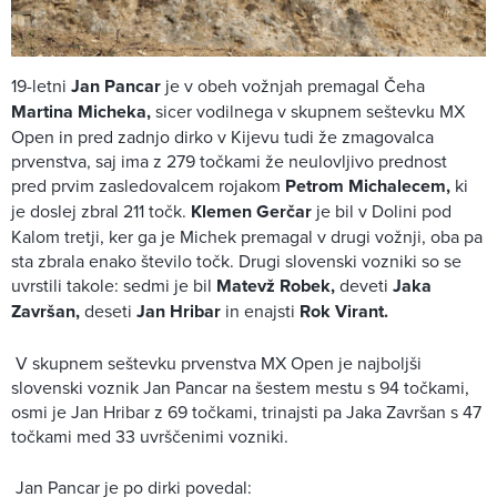
19-letni
Jan Pancar
je v obeh vožnjah premagal Čeha
Martina Micheka,
sicer vodilnega v skupnem seštevku MX
Open in pred zadnjo dirko v Kijevu tudi že zmagovalca
prvenstva, saj ima z 279 točkami že neulovljivo prednost
pred prvim zasledovalcem rojakom
Petrom Michalecem,
ki
je doslej zbral 211 točk.
Klemen Gerčar
je bil v Dolini pod
Kalom tretji, ker ga je Michek premagal v drugi vožnji, oba pa
sta zbrala enako število točk. Drugi slovenski vozniki so se
uvrstili takole: sedmi je bil
Matevž Robek,
deveti
Jaka
Završan,
deseti
Jan Hribar
in enajsti
Rok Virant.
V skupnem seštevku prvenstva MX Open je najboljši
slovenski voznik Jan Pancar na šestem mestu s 94 točkami,
osmi je Jan Hribar z 69 točkami, trinajsti pa Jaka Završan s 47
točkami med 33 uvrščenimi vozniki.
Jan Pancar je po dirki povedal: