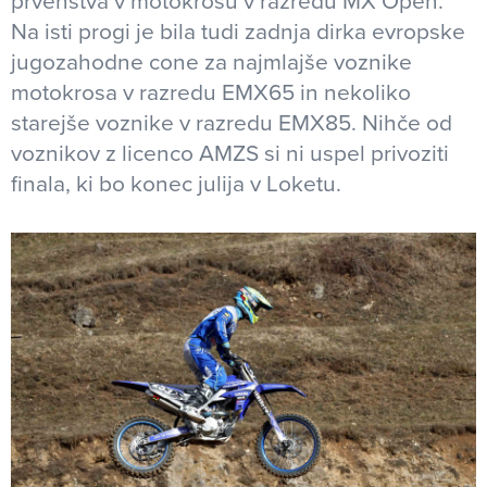
prvenstva v motokrosu v razredu MX Open.
Na isti progi je bila tudi zadnja dirka evropske
jugozahodne cone za najmlajše voznike
motokrosa v razredu EMX65 in nekoliko
starejše voznike v razredu EMX85. Nihče od
voznikov z licenco AMZS si ni uspel privoziti
finala, ki bo konec julija v Loketu.