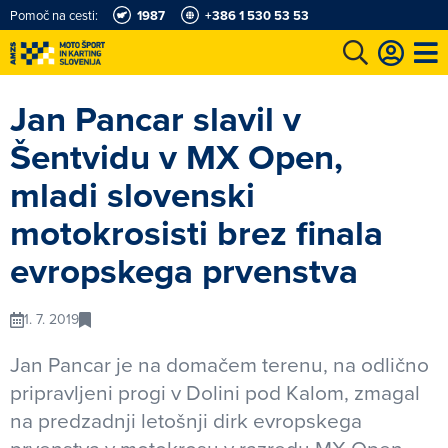
Pomoč na cesti:
1987
+386 1 530 53 53
e
Karting in motošportni center
Najboljši za volanom
Moj AMZS
Jan Pancar slavil v
Šentvidu v MX Open,
mladi slovenski
motokrosisti brez finala
evropskega prvenstva
1. 7. 2019
Jan Pancar je na domačem terenu, na odlično
pripravljeni progi v Dolini pod Kalom, zmagal
na predzadnji letošnji dirk evropskega