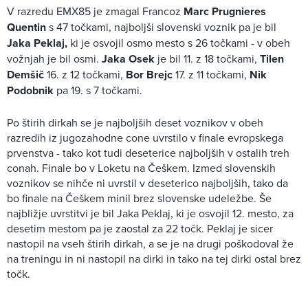
V razredu EMX85 je zmagal Francoz
Marc Prugnieres
Quentin
s 47 točkami, najboljši slovenski voznik pa je bil
Jaka Peklaj,
ki je osvojil osmo mesto s 26 točkami - v obeh
vožnjah je bil osmi.
Jaka Osek
je bil 11. z 18 točkami,
Tilen
Demšič
16. z 12 točkami,
Bor Brejc
17. z 11 točkami,
Nik
Podobnik
pa 19. s 7 točkami.
Po štirih dirkah se je najboljših deset voznikov v obeh
razredih iz jugozahodne cone uvrstilo v finale evropskega
prvenstva - tako kot tudi deseterice najboljših v ostalih treh
conah. Finale bo v Loketu na Češkem. Izmed slovenskih
voznikov se nihče ni uvrstil v deseterico najboljših, tako da
bo finale na Češkem minil brez slovenske udeležbe. Še
najbližje uvrstitvi je bil Jaka Peklaj, ki je osvojil 12. mesto, za
desetim mestom pa je zaostal za 22 točk. Peklaj je sicer
nastopil na vseh štirih dirkah, a se je na drugi poškodoval že
na treningu in ni nastopil na dirki in tako na tej dirki ostal brez
točk.