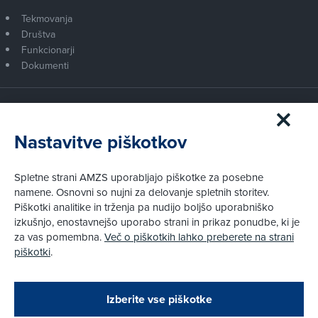
Tekmovanja
Društva
Funkcionarji
Dokumenti
Članstvo AMZS
Postanite član AMZS
Nastavitve piškotkov
Zakaj (p)ostati član?
Primerjava članstev
Spletne strani AMZS uporabljajo piškotke za posebne
Kako vam pomagamo
namene. Osnovni so nujni za delovanje spletnih storitev.
Piškotki analitike in trženja pa nudijo boljšo uporabniško
izkušnjo, enostavnejšo uporabo strani in prikaz ponudbe, ki je
Pravni vidiki
za vas pomembna.
Več o piškotkih lahko preberete na strani
Piškotki
piškotki
.
Politika zasebnosti
Pravno obvestilo
Zapri
Podarjamo vam 10 €!
Izberite vse piškotke
Obstoječi in novi AMZS člani, ki boste v AMZS