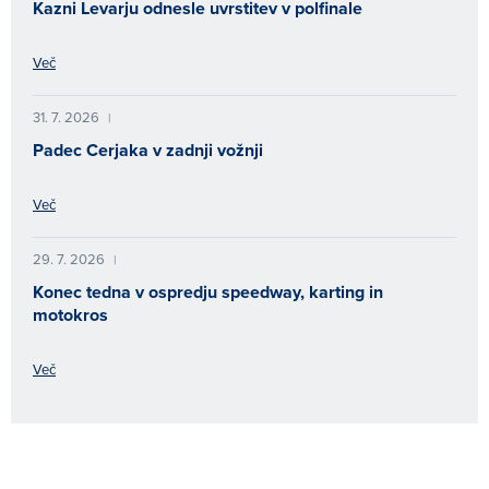
Kazni Levarju odnesle uvrstitev v polfinale
Več
31. 7. 2026
|
Padec Cerjaka v zadnji vožnji
Več
29. 7. 2026
|
Konec tedna v ospredju speedway, karting in
motokros
Več