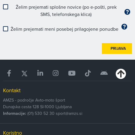
Želim prejemati splošne novice (po e-pošti, prek
SMS, telefonskega klica)
Želim prejemati meni posebej prilagojene ponudbe
PRIJAVA
Kontakt
AMZS - področje Avto-moto šport
Dunajska cesta 128
SI-1000
Ljubljana
Informacije:
(01) 530 52 30
sport@amzs.si
Koristno