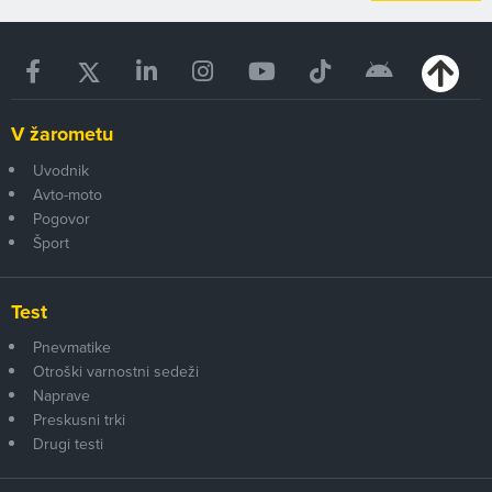
V žarometu
Uvodnik
Avto-moto
Pogovor
Šport
Test
Pnevmatike
Otroški varnostni sedeži
Naprave
Preskusni trki
Drugi testi