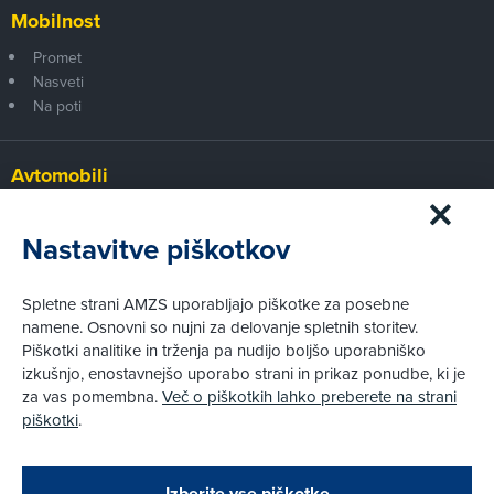
Mobilnost
Promet
Nasveti
Na poti
Avtomobili
Panorama
Prvi pogled
Nastavitve piškotkov
Za volanom
Test
Spletne strani AMZS uporabljajo piškotke za posebne
Tehnika
namene. Osnovni so nujni za delovanje spletnih storitev.
Piškotki analitike in trženja pa nudijo boljšo uporabniško
izkušnjo, enostavnejšo uporabo strani in prikaz ponudbe, ki je
Pravni vidiki
za vas pomembna.
Več o piškotkih lahko preberete na strani
Piškotki
piškotki
.
Politika zasebnosti
Pravno obvestilo
Zapri
Podarjamo vam 10 €!
Izberite vse piškotke