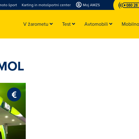
moto šport
Karting in motošportni center
Moj AMZS
V žarometu
Test
Avtomobili
Mobiln
 MOL