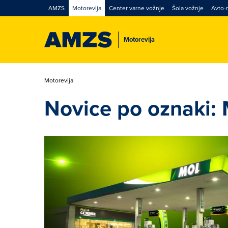
AMZS
Motorevija
Center varne vožnje
Šola vožnje
Avto-
Motorevija
Motorevija
Novice po oznaki: