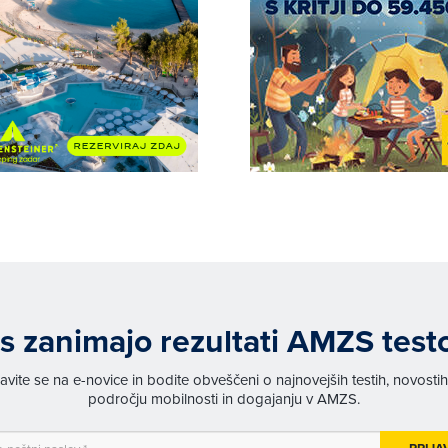
s zanimajo rezultati AMZS test
javite se na e-novice in bodite obveščeni o najnovejših testih, novosti
področju mobilnosti in dogajanju v AMZS.