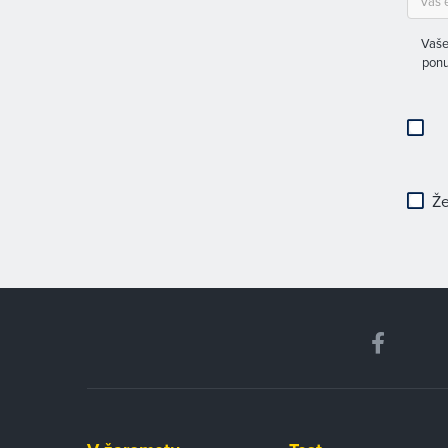
Vaše
ponu
Že