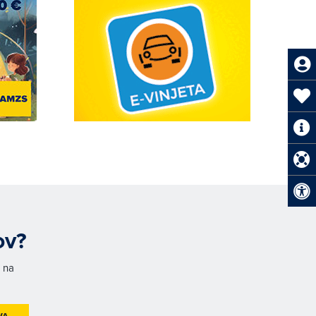
ov?
h na