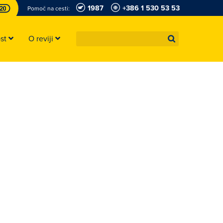
1987
+386 1 530 53 53
Pomoč na cesti:
ost
O reviji