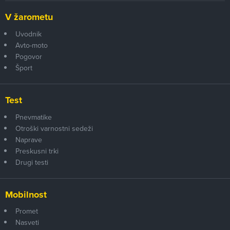
V žarometu
Uvodnik
Avto-moto
Pogovor
Šport
Test
Pnevmatike
Otroški varnostni sedeži
Naprave
Preskusni trki
Drugi testi
Mobilnost
Promet
Nasveti