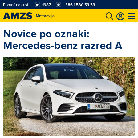
Pomoč na cesti:
1987
+386 1 530 53 53
Motorevija
Novice po oznaki:
t
Karting in motošportni center
Najboljši za volanom
Moj AMZS
Mercedes-benz razred A