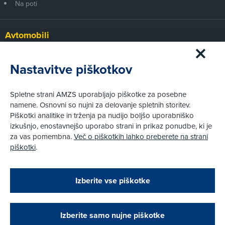
Na poti
Avtomobili
Panorama
Prvi pogled
Nastavitve piškotkov
Za volanom
Test
Spletne strani AMZS uporabljajo piškotke za posebne
Tehnika
namene. Osnovni so nujni za delovanje spletnih storitev.
Piškotki analitike in trženja pa nudijo boljšo uporabniško
izkušnjo, enostavnejšo uporabo strani in prikaz ponudbe, ki je
Pravni vidiki
za vas pomembna.
Več o piškotkih lahko preberete na strani
Piškotki
piškotki
.
Politika zasebnosti
Pravno obvestilo
Zapri
Podarjamo vam 10 €!
Izberite vse piškotke
Obstoječi in novi AMZS člani, ki boste v AMZS
centru sklenili avtomobilsko zavarovanje in
© AMZS
Produkcija:
Creatim
|
opravili registracijo vozila, boste prejeli
Pri spletni včlanitvi so podprta naslednja plačilna sredstva:
vrednostno darilno kartico z dobroimetjem v višini
Izberite samo nujne piškotke
10 €.