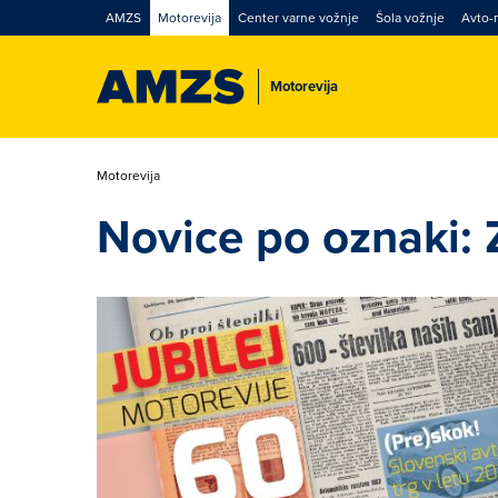
AMZS
Motorevija
Center varne vožnje
Šola vožnje
Avto-
Motorevija
Motorevija
Novice po oznaki: