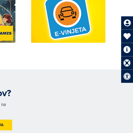
ov?
h na
VA