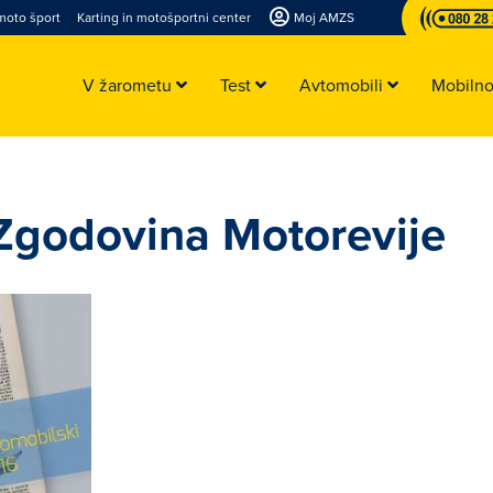
moto šport
Karting in motošportni center
Moj AMZS
V žarometu
Test
Avtomobili
Mobiln
 Zgodovina Motorevije