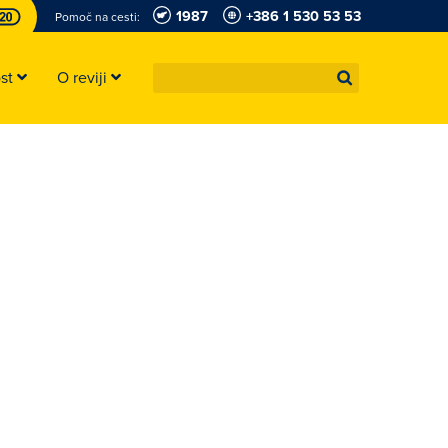
1987
+386 1 530 53 53
Pomoč na cesti:
ost
O reviji