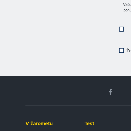
Vaše
ponu
Že
V žarometu
Test