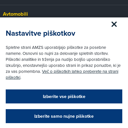
Avtomobili
Panorama
Prvi pogled
Nastavitve piškotkov
Za volanom
Test
Spletne strani AMZS uporabljajo piškotke za posebne
Tehnika
namene. Osnovni so nujni za delovanje spletnih storitev.
Piškotki analitike in trženja pa nudijo boljšo uporabniško
izkušnjo, enostavnejšo uporabo strani in prikaz ponudbe, ki je
Pravni vidiki
za vas pomembna.
Več o piškotkih lahko preberete na strani
Piškotki
piškotki
.
Politika zasebnosti
Pravno obvestilo
Zapri
Podarjamo vam 10 €!
Izberite vse piškotke
Obstoječi in novi AMZS člani, ki boste v AMZS
centru sklenili avtomobilsko zavarovanje in
© AMZS
Produkcija:
Creatim
|
opravili registracijo vozila, boste prejeli
Pri spletni včlanitvi so podprta naslednja plačilna sredstva:
vrednostno darilno kartico z dobroimetjem v višini
Izberite samo nujne piškotke
10 €.