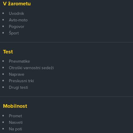
V žarometu
Uvodnik
Avto-moto
Pogovor
Šport
Test
Pnevmatike
Otroški varnostni sedeži
Naprave
Preskusni trki
Drugi testi
Mobilnost
Promet
Nasveti
Na poti