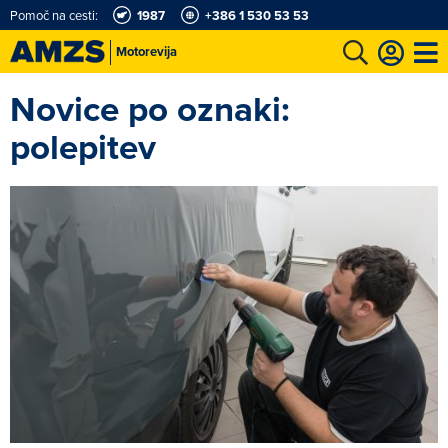
Pomoč na cesti:
1987
+386 1 530 53 53
Motorevija
Novice po oznaki:
t
Karting in motošportni center
Najboljši za volanom
Moj AMZS
polepitev