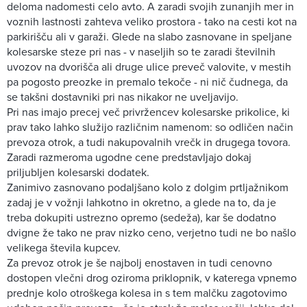
deloma nadomesti celo avto. A zaradi svojih zunanjih mer in
voznih lastnosti zahteva veliko prostora - tako na cesti kot na
parkirišču ali v garaži. Glede na slabo zasnovane in speljane
kolesarske steze pri nas - v naseljih so te zaradi številnih
uvozov na dvorišča ali druge ulice preveč valovite, v mestih
pa pogosto preozke in premalo tekoče - ni nič čudnega, da
se takšni dostavniki pri nas nikakor ne uveljavijo.
Pri nas imajo precej več privržencev kolesarske prikolice, ki
prav tako lahko služijo različnim namenom: so odličen način
prevoza otrok, a tudi nakupovalnih vrečk in drugega tovora.
Zaradi razmeroma ugodne cene predstavljajo dokaj
priljubljen kolesarski dodatek.
Zanimivo zasnovano podaljšano kolo z dolgim prtljažnikom
zadaj je v vožnji lahkotno in okretno, a glede na to, da je
treba dokupiti ustrezno opremo (sedeža), kar še dodatno
dvigne že tako ne prav nizko ceno, verjetno tudi ne bo našlo
velikega števila kupcev.
Za prevoz otrok je še najbolj enostaven in tudi cenovno
dostopen vlečni drog oziroma priklopnik, v katerega vpnemo
prednje kolo otroškega kolesa in s tem malčku zagotovimo