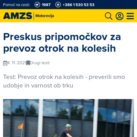
Pomoč na cesti:
1987
+386 1 530 53 53
Motorevija
t
Karting in motošportni center
Najboljši za volanom
Moj AMZS
Preskus pripomočkov za
prevoz otrok na kolesih
4. 11. 2021
Drugi testi
Test: Prevoz otrok na kolesih - preverili smo
udobje in varnost ob trku