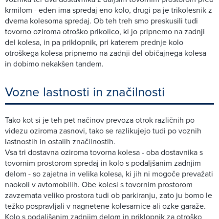
krmilom - eden ima spredaj eno kolo, drugi pa je trikolesnik z
dvema kolesoma spredaj. Ob teh treh smo preskusili tudi
tovorno oziroma otroško prikolico, ki jo pripnemo na zadnji
del kolesa, in pa priklopnik, pri katerem prednje kolo
otroškega kolesa pripnemo na zadnji del običajnega kolesa
in dobimo nekakšen tandem.
Vozne lastnosti in značilnosti
Tako kot si je teh pet načinov prevoza otrok različnih po
videzu oziroma zasnovi, tako se razlikujejo tudi po voznih
lastnostih in ostalih značilnostih.
Vsa tri dostavna oziroma tovorna kolesa - oba dostavnika s
tovornim prostorom spredaj in kolo s podaljšanim zadnjim
delom - so zajetna in velika kolesa, ki jih ni mogoče prevažati
naokoli v avtomobilih. Obe kolesi s tovornim prostorom
zavzemata veliko prostora tudi ob parkiranju, zato ju bomo le
težko pospravljali v nagnetene kolesarnice ali ozke garaže.
Kolo s podaljšanim zadnjim delom in priklopnik za otroško