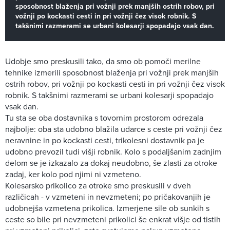
sposobnost blaženja pri vožnji prek manjših ostrih robov, pri
vožnji po kockasti cesti in pri vožnji čez visok robnik. S
takšnimi razmerami se urbani kolesarji spopadajo vsak dan.
Udobje smo preskusili tako, da smo ob pomoči merilne
tehnike izmerili sposobnost blaženja pri vožnji prek manjših
ostrih robov, pri vožnji po kockasti cesti in pri vožnji čez visok
robnik. S takšnimi razmerami se urbani kolesarji spopadajo
vsak dan.
Tu sta se oba dostavnika s tovornim prostorom odrezala
najbolje: oba sta udobno blažila udarce s ceste pri vožnji čez
neravnine in po kockasti cesti, trikolesni dostavnik pa je
udobno prevozil tudi višji robnik. Kolo s podaljšanim zadnjim
delom se je izkazalo za dokaj neudobno, še zlasti za otroke
zadaj, ker kolo pod njimi ni vzmeteno.
Kolesarsko prikolico za otroke smo preskusili v dveh
različicah - v vzmeteni in nevzmeteni; po pričakovanjih je
udobnejša vzmetena prikolica. Izmerjene sile ob sunkih s
ceste so bile pri nevzmeteni prikolici še enkrat višje od tistih