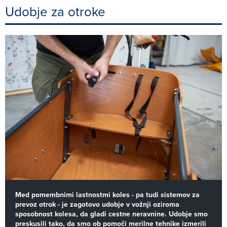
Udobje za otroke
Med pomembnimi lastnostmi koles - pa tudi sistemov za
prevoz otrok - je zagotovo udobje v vožnji oziroma
sposobnost kolesa, da gladi cestne neravnine. Udobje smo
preskusili tako, da smo ob pomoči merilne tehnike izmerili