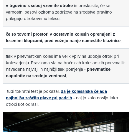
v trgovino s seboj vzemite otroke
in preskusite, če se
varnostni pasovi oziroma zadrževalna sredstva pravilno
prilegajo otrokovemu telesu,
če so tovorni prostori v dostavnih kolesih opremljeni z
lesenimi klopcami, pred vožnjo nanje namestite blazinice
,
tlak v pnevmatikah koles ima velik vpliv na udobje otrok pri
kolesarjenju. Praviloma sta na bočnicah kolesarskih pnevmatik
navedena najvišji in najnižji tlak polnjenja -
pnevmatike
napolnite na srednjo vrednost
,
tudi tokratni test je pokazal,
da je kolesarska čelada
najboljša zaščita glave pri padcih
- naj jo zato nosijo tako
otroci kot odrasli.