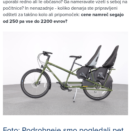
uporabi redno ali le občasno? Ga nameravate vzeti s seboj na
počitnice? In nenazadnje - koliko denarja ste pripravljeni
odšteti za takšno kolo ali pripomoček:
cene namreč segajo
od 250 pa vse do 2200 evrov?
Foto: Podrobneje smo pogledali pet