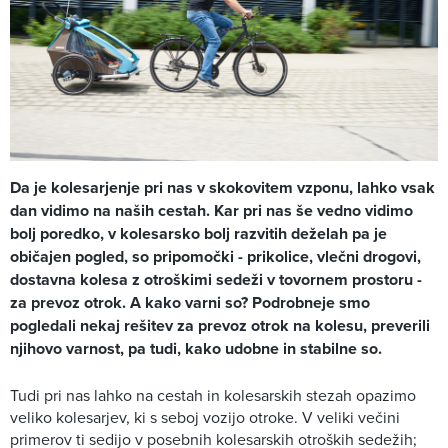
Da je kolesarjenje pri nas v skokovitem vzponu, lahko vsak
dan vidimo na naših cestah. Kar pri nas še vedno vidimo
bolj poredko, v kolesarsko bolj razvitih deželah pa je
običajen pogled, so pripomočki - prikolice, vlečni drogovi,
dostavna kolesa z otroškimi sedeži v tovornem prostoru -
za prevoz otrok. A kako varni so? Podrobneje smo
pogledali nekaj rešitev za prevoz otrok na kolesu, preverili
njihovo varnost, pa tudi, kako udobne in stabilne so.
Tudi pri nas lahko na cestah in kolesarskih stezah opazimo
veliko kolesarjev, ki s seboj vozijo otroke. V veliki večini
primerov ti sedijo v posebnih kolesarskih otroških sedežih;