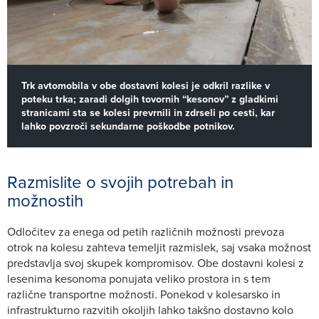
Trk avtomobila v obe dostavni kolesi je odkril razlike v
poteku trka; zaradi dolgih tovornih “kesonov” z gladkimi
stranicami sta se kolesi prevrnili in zdrseli po cesti, kar
lahko povzroči sekundarne poškodbe potnikov.
Razmislite o svojih potrebah in
možnostih
Odločitev za enega od petih različnih možnosti prevoza
otrok na kolesu zahteva temeljit razmislek, saj vsaka možnost
predstavlja svoj skupek kompromisov. Obe dostavni kolesi z
lesenima kesonoma ponujata veliko prostora in s tem
različne transportne možnosti. Ponekod v kolesarsko in
infrastrukturno razvitih okoljih lahko takšno dostavno kolo