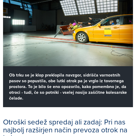
Ob trku se je klop preklopila navzgor, sidrišča varnostnih
pasov so popustila, obe lutki otrok pa je vrglo iz tovornega
prostora. To je bilo še eno opozorilo, kako pomembno je, da
otroci - tudi, če so potniki - vselej nosijo zaščitne kolesarske
čelade.
Otroški sedež spredaj ali zadaj: Pri nas
najbolj razširjen način prevoza otrok na