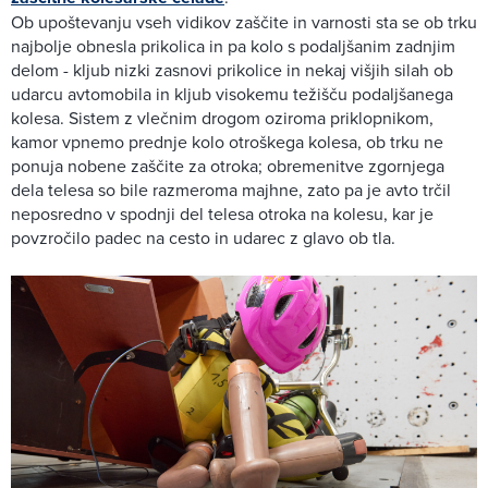
Ob upoštevanju vseh vidikov zaščite in varnosti sta se ob trku
najbolje obnesla prikolica in pa kolo s podaljšanim zadnjim
delom - kljub nizki zasnovi prikolice in nekaj višjih silah ob
udarcu avtomobila in kljub visokemu težišču podaljšanega
kolesa. Sistem z vlečnim drogom oziroma priklopnikom,
kamor vpnemo prednje kolo otroškega kolesa, ob trku ne
ponuja nobene zaščite za otroka; obremenitve zgornjega
dela telesa so bile razmeroma majhne, zato pa je avto trčil
neposredno v spodnji del telesa otroka na kolesu, kar je
povzročilo padec na cesto in udarec z glavo ob tla.