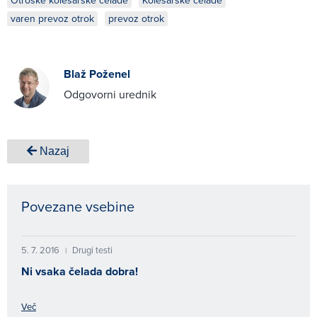
Otroške kolesarske čelade
Kolesarske čelade
varen prevoz otrok
prevoz otrok
Blaž Poženel
Odgovorni urednik
Nazaj
Povezane vsebine
5. 7. 2016
Drugi testi
|
Ni vsaka čelada dobra!
Več