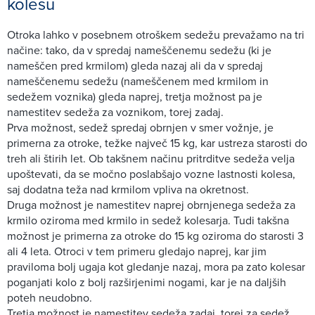
kolesu
Otroka lahko v posebnem otroškem sedežu prevažamo na tri
načine: tako, da v spredaj nameščenemu sedežu (ki je
nameščen pred krmilom) gleda nazaj ali da v spredaj
nameščenemu sedežu (nameščenem med krmilom in
sedežem voznika) gleda naprej, tretja možnost pa je
namestitev sedeža za voznikom, torej zadaj.
Prva možnost, sedež spredaj obrnjen v smer vožnje, je
primerna za otroke, težke največ 15 kg, kar ustreza starosti do
treh ali štirih let. Ob takšnem načinu pritrditve sedeža velja
upoštevati, da se močno poslabšajo vozne lastnosti kolesa,
saj dodatna teža nad krmilom vpliva na okretnost.
Druga možnost je namestitev naprej obrnjenega sedeža za
krmilo oziroma med krmilo in sedež kolesarja. Tudi takšna
možnost je primerna za otroke do 15 kg oziroma do starosti 3
ali 4 leta. Otroci v tem primeru gledajo naprej, kar jim
praviloma bolj ugaja kot gledanje nazaj, mora pa zato kolesar
poganjati kolo z bolj razširjenimi nogami, kar je na daljših
poteh neudobno.
Tretja možnost je namestitev sedeža zadaj, torej za sedež