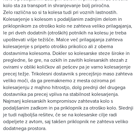
kolo sta za transport in shranjevanje bolj priročna.
Zelo različna so si ta kolesa tudi pri voznih lastnostih.
Kolesarjenje s kolesom s podaljšanim zadnjim delom in
priklopnikom za otroško kolo ne zahteva veliko prilagajanja,
le pri dveh dodatnih (otroških) potnikih na kolesu je treba
upoštevati višje težišče. Malce več prilagajanja zahteva
kolesarjenje s pripeto otroško prikolico ali z obema
dostavnima kolesoma. Dokler so kolesarske steze široke in
pregledne, še gre, na ozkih in zavitih kolesarskih stezah z
ovirami v obliki količkov ali pešcev pa je varno kolesarjenje
precej težje. Trikolesni dostavnik s precejšnjo maso zahteva
veliko moči, da ga premaknemo z mesta oziroma pri
kolesarjenju z majhno hitrostjo, dolg prednji del drugega
dostavnika pa precej vpliva na stabilnost kolesarjenja.
Najmanj kolesarskih kompromisov zahtevata kolo s
podaljšanim zadkom in pa priklopnik za otroško kolo. Slednji
je tudi najboljša rešitev, če se na kolesarske cilje radi
odpeljete z avtom, saj takšen priklopnik ne zahteva veliko
dodatnega prostora.