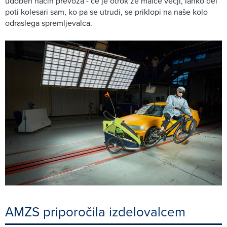
udoben način prevoza - če je otrok že malce večji, lahko del
poti kolesari sam, ko pa se utrudi, se priklopi na naše kolo
odraslega spremljevalca.
AMZS priporočila izdelovalcem