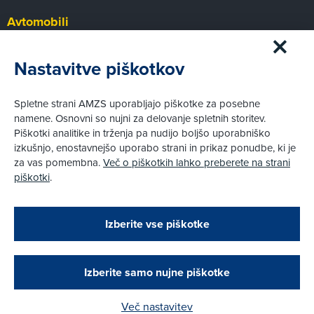
Avtomobili
Panorama
Prvi pogled
Nastavitve piškotkov
Za volanom
Test
Spletne strani AMZS uporabljajo piškotke za posebne
Tehnika
namene. Osnovni so nujni za delovanje spletnih storitev.
Piškotki analitike in trženja pa nudijo boljšo uporabniško
izkušnjo, enostavnejšo uporabo strani in prikaz ponudbe, ki je
Pravni vidiki
za vas pomembna.
Več o piškotkih lahko preberete na strani
Piškotki
piškotki
.
Politika zasebnosti
Pravno obvestilo
Zapri
Podarjamo vam 10 €!
Izberite vse piškotke
Obstoječi in novi AMZS člani, ki boste v AMZS
centru sklenili avtomobilsko zavarovanje in
© AMZS
Produkcija:
Creatim
|
opravili registracijo vozila, boste prejeli
Pri spletni včlanitvi so podprta naslednja plačilna sredstva:
vrednostno darilno kartico z dobroimetjem v višini
Izberite samo nujne piškotke
10 €.
Več nastavitev
Kako do darila?