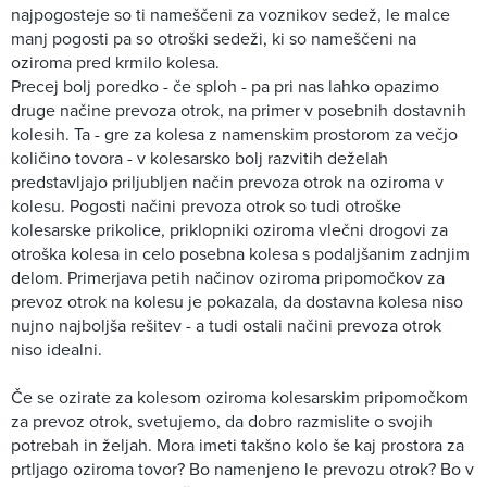
najpogosteje so ti nameščeni za voznikov sedež, le malce
manj pogosti pa so otroški sedeži, ki so nameščeni na
oziroma pred krmilo kolesa.
Precej bolj poredko - če sploh - pa pri nas lahko opazimo
druge načine prevoza otrok, na primer v posebnih dostavnih
kolesih. Ta - gre za kolesa z namenskim prostorom za večjo
količino tovora - v kolesarsko bolj razvitih deželah
predstavljajo priljubljen način prevoza otrok na oziroma v
kolesu. Pogosti načini prevoza otrok so tudi otroške
kolesarske prikolice, priklopniki oziroma vlečni drogovi za
otroška kolesa in celo posebna kolesa s podaljšanim zadnjim
delom. Primerjava petih načinov oziroma pripomočkov za
prevoz otrok na kolesu je pokazala, da dostavna kolesa niso
nujno najboljša rešitev - a tudi ostali načini prevoza otrok
niso idealni.
Če se ozirate za kolesom oziroma kolesarskim pripomočkom
za prevoz otrok, svetujemo, da dobro razmislite o svojih
potrebah in željah. Mora imeti takšno kolo še kaj prostora za
prtljago oziroma tovor? Bo namenjeno le prevozu otrok? Bo v