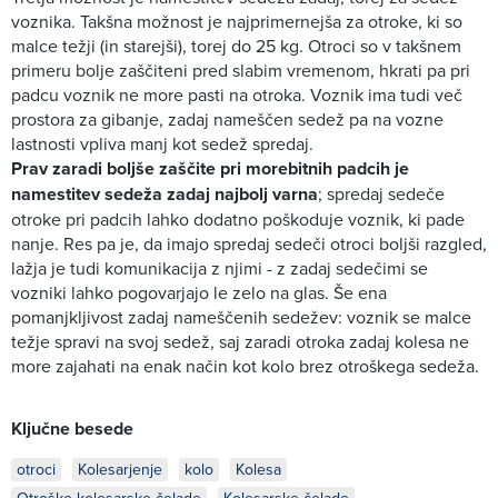
voznika. Takšna možnost je najprimernejša za otroke, ki so
malce težji (in starejši), torej do 25 kg. Otroci so v takšnem
primeru bolje zaščiteni pred slabim vremenom, hkrati pa pri
padcu voznik ne more pasti na otroka. Voznik ima tudi več
prostora za gibanje, zadaj nameščen sedež pa na vozne
lastnosti vpliva manj kot sedež spredaj.
Prav zaradi boljše zaščite pri morebitnih padcih je
namestitev sedeža zadaj najbolj varna
; spredaj sedeče
otroke pri padcih lahko dodatno poškoduje voznik, ki pade
nanje. Res pa je, da imajo spredaj sedeči otroci boljši razgled,
lažja je tudi komunikacija z njimi - z zadaj sedečimi se
vozniki lahko pogovarjajo le zelo na glas. Še ena
pomanjkljivost zadaj nameščenih sedežev: voznik se malce
težje spravi na svoj sedež, saj zaradi otroka zadaj kolesa ne
more zajahati na enak način kot kolo brez otroškega sedeža.
Ključne besede
otroci
Kolesarjenje
kolo
Kolesa