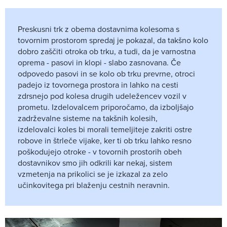
Preskusni trk z obema dostavnima kolesoma s
tovornim prostorom spredaj je pokazal, da takšno kolo
dobro zaščiti otroka ob trku, a tudi, da je varnostna
oprema - pasovi in klopi - slabo zasnovana. Če
odpovedo pasovi in se kolo ob trku prevrne, otroci
padejo iz tovornega prostora in lahko na cesti
zdrsnejo pod kolesa drugih udeležencev vozil v
prometu. Izdelovalcem priporočamo, da izboljšajo
zadrževalne sisteme na takšnih kolesih,
izdelovalci koles bi morali temeljiteje zakriti ostre
robove in štrleče vijake, ker ti ob trku lahko resno
poškodujejo otroke - v tovornih prostorih obeh
dostavnikov smo jih odkrili kar nekaj, sistem
vzmetenja na prikolici se je izkazal za zelo
učinkovitega pri blaženju cestnih neravnin.