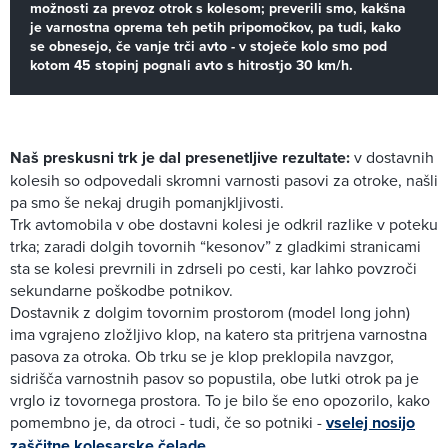
možnosti za prevoz otrok s kolesom; preverili smo, kakšna
je varnostna oprema teh petih pripomočkov, pa tudi, kako
se obnesejo, če vanje trči avto - v stoječe kolo smo pod
kotom 45 stopinj pognali avto s hitrostjo 30 km/h.
Naš preskusni trk je dal presenetljive rezultate:
v dostavnih
kolesih so odpovedali skromni varnosti pasovi za otroke, našli
pa smo še nekaj drugih pomanjkljivosti.
Trk avtomobila v obe dostavni kolesi je odkril razlike v poteku
trka; zaradi dolgih tovornih “kesonov” z gladkimi stranicami
sta se kolesi prevrnili in zdrseli po cesti, kar lahko povzroči
sekundarne poškodbe potnikov.
Dostavnik z dolgim tovornim prostorom (model long john)
ima vgrajeno zložljivo klop, na katero sta pritrjena varnostna
pasova za otroka. Ob trku se je klop preklopila navzgor,
sidrišča varnostnih pasov so popustila, obe lutki otrok pa je
vrglo iz tovornega prostora. To je bilo še eno opozorilo, kako
pomembno je, da otroci - tudi, če so potniki -
vselej nosijo
zaščitne kolesarske čelade
.