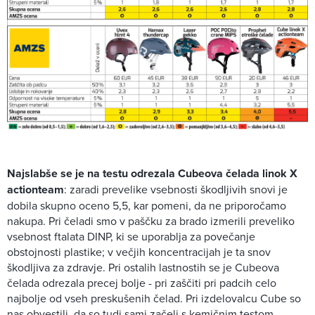
Najslabše se je na testu odrezala Cubeova čelada linok X
actionteam
: zaradi prevelike vsebnosti škodljivih snovi je
dobila skupno oceno 5,5, kar pomeni, da ne priporočamo
nakupa. Pri čeladi smo v paščku za brado izmerili preveliko
vsebnost ftalata DINP, ki se uporablja za povečanje
obstojnosti plastike; v večjih koncentracijah je ta snov
škodljiva za zdravje. Pri ostalih lastnostih se je Cubeova
čelada odrezala precej bolje - pri zaščiti pri padcih celo
najbolje od vseh preskušenih čelad. Pri izdelovalcu Cube so
nas obvestili, da so tudi sami začeli s kemičnim testom,