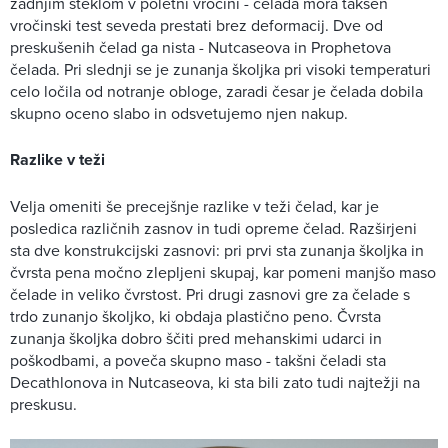
zadnjim steklom v poletni vročini - čelada mora takšen
vročinski test seveda prestati brez deformacij. Dve od
preskušenih čelad ga nista - Nutcaseova in Prophetova
čelada. Pri slednji se je zunanja školjka pri visoki temperaturi
celo ločila od notranje obloge, zaradi česar je čelada dobila
skupno oceno slabo in odsvetujemo njen nakup.
Razlike v teži
Velja omeniti še precejšnje razlike v teži čelad, kar je
posledica različnih zasnov in tudi opreme čelad. Razširjeni
sta dve konstrukcijski zasnovi: pri prvi sta zunanja školjka in
čvrsta pena močno zlepljeni skupaj, kar pomeni manjšo maso
čelade in veliko čvrstost. Pri drugi zasnovi gre za čelade s
trdo zunanjo školjko, ki obdaja plastično peno. Čvrsta
zunanja školjka dobro ščiti pred mehanskimi udarci in
poškodbami, a poveča skupno maso - takšni čeladi sta
Decathlonova in Nutcaseova, ki sta bili zato tudi najtežji na
preskusu.