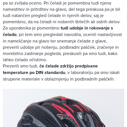
pa so zvišala oceno. Pri čeladi je pomembna tudi njena
namestitev in pritrditev na glavo, del tega preskusa pa je bil
tudi natančen pregled čelade in njenih delov, saj je
pomembno, da na čeladi ni nobenih štrlečih ali ostrih delov.
Za uporabnika je pomembno
tudi udobje in rokovanje s
čelado
; pri tem smo pregledali navodila, ocenili nastavljivost
in nameščanje na glavo ter snemanje čelade z glave,
preverili udobje pri nošenju, podbradni pašček, zračenje in
morebitno zastiranje pogleda, preskusili pa smo tudi, kako
lahko čelado očistimo.
Preverili smo tudi,
če čelade zdržijo predpisane
temperature po DIN standardu
, v laboratoriju pa smo iskali
strupene materiale v oblazinjenju in podbradnih paščkih.