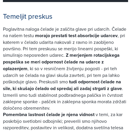
Temeljit preskus
Poglavitna naloga čelade je zaščita glave pri udarcih. Čelade
na našem testu
morajo prestati test absorbcije udarcev
, pri
katerem v čelado udarita nakovali z ravno in zaobljeno
površino. Pri tem preskusu se merijo linearni pospeški, ki
simulirajo neposreden udarec.
Z merjenjem rotacijskega
pospeška se meri odpornost čelade na udarce z
oplazenjem
, ki so v resničnem življenju pogosti - pri teh
udarcih se čelada na glavi skuša zavrteti, pri tem pa lahko
poškoduje glavo. Preskusili smo
tudi odpornost čelade na
sile, ki skušajo čelado od spredaj ali zadaj strgati z glave
.
Izmerili smo tudi stabilnost podbradnega paščka in čvrstost
zaklepne sponke - pašček in zaklepna sponka morata zdržati
določeno obremenitev.
Pomembna lastnost čelade je njena vidnost
v temi, za kar
poskrbijo svetlobni odbojniki; preverili smo njihovo
razporeditev, postavitev in velikost, dodatna svetilna telesa