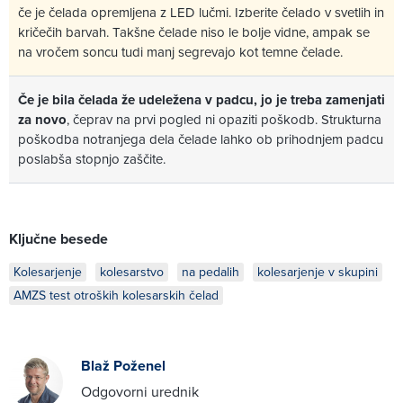
če je čelada opremljena z LED lučmi. Izberite čelado v svetlih in
kričečih barvah. Takšne čelade niso le bolje vidne, ampak se
na vročem soncu tudi manj segrevajo kot temne čelade.
Če je bila čelada že udeležena v padcu, jo je treba zamenjati
za novo
, čeprav na prvi pogled ni opaziti poškodb. Strukturna
poškodba notranjega dela čelade lahko ob prihodnjem padcu
poslabša stopnjo zaščite.
Ključne besede
Kolesarjenje
kolesarstvo
na pedalih
kolesarjenje v skupini
AMZS test otroških kolesarskih čelad
Blaž Poženel
Odgovorni urednik