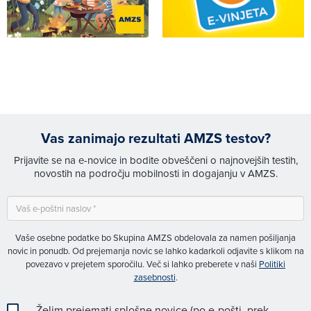
Vas zanimajo rezultati AMZS testov?
Prijavite se na e-novice in bodite obveščeni o najnovejših testih,
novostih na področju mobilnosti in dogajanju v AMZS.
Vaše osebne podatke bo Skupina AMZS obdelovala za namen pošiljanja
novic in ponudb. Od prejemanja novic se lahko kadarkoli odjavite s klikom na
povezavo v prejetem sporočilu. Več si lahko preberete v naši
Politiki
zasebnosti
.
Želim prejemati splošne novice (po e-pošti, prek