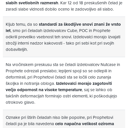
slabih svetlobnih razmerah
. Kar 12 od 18 preskušenih čelad je
zaradi slabe vidnosti dobilo oceno le zadovoljivo ali slabo.
Kljub temu, da so
standardi za škodljive snovi znani že vrsto
let
, smo pri čeladah izdelovalcev Cube, POC in Prophete
odkrili preveliko vsebnost teh snovi. Izdelovalci morajo izvajati
strožji interni nadzor kakovosti - tako pri sebi kot pri svojih
dobaviteljih.
Na vročinskem preskusu sta se čeladi izdelovalcev Nutcase in
Prophete odrezali preslabo; lepljeni spoji so se odlepili in
deformirali, pri Prophetovi čeladi sta se ločili celo zunanja
školjka in notranja obloga.
Izdelovalci morajo zagotoviti
večjo odpornost na visoke temperature
, saj se lahko ob
takšnih deformacijah formirajo ostri elementi, ki poškodujejo
otrokovo glavo.
Oznake pri štirih čeladah niso bile popolne, pri Prophetovi
čeladi pa je bila navedena
celo napačna velikost oziroma