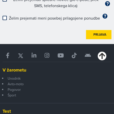
SMS, telefonskega klica)
Želim prejemati meni posebej prilagojene ponudbe
PRIJAVA
V žarometu
Uvodnik
Avto-moto
Pogovor
Šport
Test