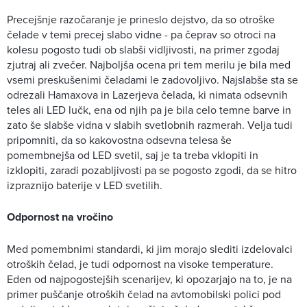
Precejšnje razočaranje je prineslo dejstvo, da so otroške
čelade v temi precej slabo vidne - pa čeprav so otroci na
kolesu pogosto tudi ob slabši vidljivosti, na primer zgodaj
zjutraj ali zvečer. Najboljša ocena pri tem merilu je bila med
vsemi preskušenimi čeladami le zadovoljivo. Najslabše sta se
odrezali Hamaxova in Lazerjeva čelada, ki nimata odsevnih
teles ali LED lučk, ena od njih pa je bila celo temne barve in
zato še slabše vidna v slabih svetlobnih razmerah. Velja tudi
pripomniti, da so kakovostna odsevna telesa še
pomembnejša od LED svetil, saj je ta treba vklopiti in
izklopiti, zaradi pozabljivosti pa se pogosto zgodi, da se hitro
izpraznijo baterije v LED svetilih.
Odpornost na vročino
Med pomembnimi standardi, ki jim morajo slediti izdelovalci
otroških čelad, je tudi odpornost na visoke temperature.
Eden od najpogostejših scenarijev, ki opozarjajo na to, je na
primer puščanje otroških čelad na avtomobilski polici pod