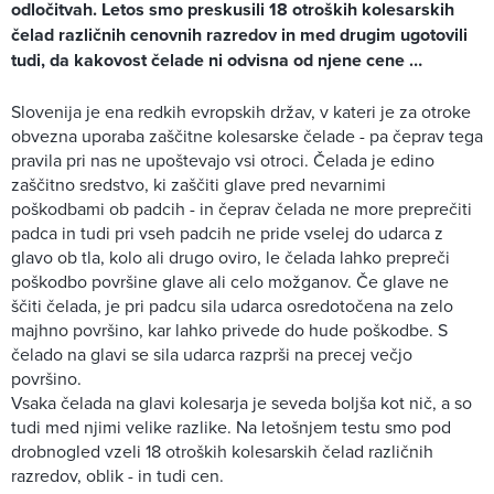
odločitvah. Letos smo preskusili 18 otroških kolesarskih
čelad različnih cenovnih razredov in med drugim ugotovili
tudi, da kakovost čelade ni odvisna od njene cene …
Slovenija je ena redkih evropskih držav, v kateri je za otroke
obvezna uporaba zaščitne kolesarske čelade - pa čeprav tega
pravila pri nas ne upoštevajo vsi otroci. Čelada je edino
zaščitno sredstvo, ki zaščiti glave pred nevarnimi
poškodbami ob padcih - in čeprav čelada ne more preprečiti
padca in tudi pri vseh padcih ne pride vselej do udarca z
glavo ob tla, kolo ali drugo oviro, le čelada lahko prepreči
poškodbo površine glave ali celo možganov. Če glave ne
ščiti čelada, je pri padcu sila udarca osredotočena na zelo
majhno površino, kar lahko privede do hude poškodbe. S
čelado na glavi se sila udarca razprši na precej večjo
površino.
Vsaka čelada na glavi kolesarja je seveda boljša kot nič, a so
tudi med njimi velike razlike. Na letošnjem testu smo pod
drobnogled vzeli 18 otroških kolesarskih čelad različnih
razredov, oblik - in tudi cen.