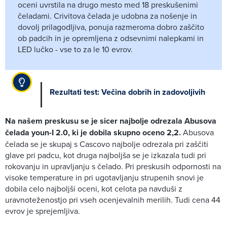
oceni uvrstila na drugo mesto med 18 preskušenimi
čeladami. Crivitova čelada je udobna za nošenje in
dovolj prilagodljiva, ponuja razmeroma dobro zaščito
ob padcih in je opremljena z odsevnimi nalepkami in
LED lučko - vse to za le 10 evrov.
Rezultati test: Večina dobrih in zadovoljivih
Na našem preskusu se je sicer najbolje odrezala Abusova
čelada youn-I 2.0, ki je dobila skupno oceno 2,2.
Abusova
čelada se je skupaj s Cascovo najbolje odrezala pri zaščiti
glave pri padcu, kot druga najboljša se je izkazala tudi pri
rokovanju in upravljanju s čelado. Pri preskusih odpornosti na
visoke temperature in pri ugotavljanju strupenih snovi je
dobila celo najboljši oceni, kot celota pa navduši z
uravnoteženostjo pri vseh ocenjevalnih merilih. Tudi cena 44
evrov je sprejemljiva.