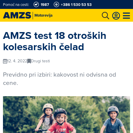
Pomoč na cesti:
1987
+386 1 530 53 53
Motorevija
t
Karting in motošportni center
Najboljši za volanom
Moj AMZS
AMZS test 18 otroških
kolesarskih čelad
12. 4. 2022
Drugi testi
Previdno pri izbiri: kakovost ni odvisna od
cene.