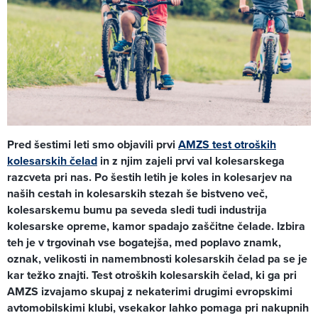
Pred šestimi leti smo objavili prvi
AMZS test otroških
kolesarskih čelad
in z njim zajeli prvi val kolesarskega
razcveta pri nas. Po šestih letih je koles in kolesarjev na
naših cestah in kolesarskih stezah še bistveno več,
kolesarskemu bumu pa seveda sledi tudi industrija
kolesarske opreme, kamor spadajo zaščitne čelade. Izbira
teh je v trgovinah vse bogatejša, med poplavo znamk,
oznak, velikosti in namembnosti kolesarskih čelad pa se je
kar težko znajti. Test otroških kolesarskih čelad, ki ga pri
AMZS izvajamo skupaj z nekaterimi drugimi evropskimi
avtomobilskimi klubi, vsekakor lahko pomaga pri nakupnih