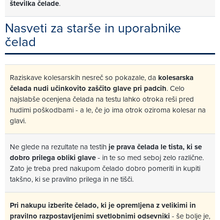
številka čelade
.
Nasveti za starše in uporabnike
čelad
Raziskave kolesarskih nesreč so pokazale, da
kolesarska
čelada nudi učinkovito zaščito glave pri padcih
. Celo
najslabše ocenjena čelada na testu lahko otroka reši pred
hudimi poškodbami - a le, če jo ima otrok oziroma kolesar na
glavi.
Ne glede na rezultate na testih
je prava čelada le tista, ki se
dobro prilega obliki glave
- in te so med seboj zelo različne.
Zato je treba pred nakupom čelado dobro pomeriti in kupiti
takšno, ki se pravilno prilega in ne tišči.
Pri nakupu izberite čelado, ki je opremljena z velikimi in
pravilno razpostavljenimi svetlobnimi odsevniki
- še bolje je,