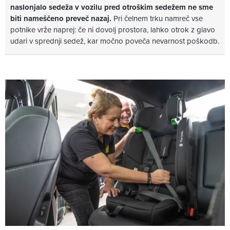
naslonjalo sedeža v vozilu pred otroškim sedežem ne sme
biti nameščeno preveč nazaj.
Pri čelnem trku namreč vse
potnike vrže naprej: če ni dovolj prostora, lahko otrok z glavo
udari v sprednji sedež, kar močno poveča nevarnost poškodb.