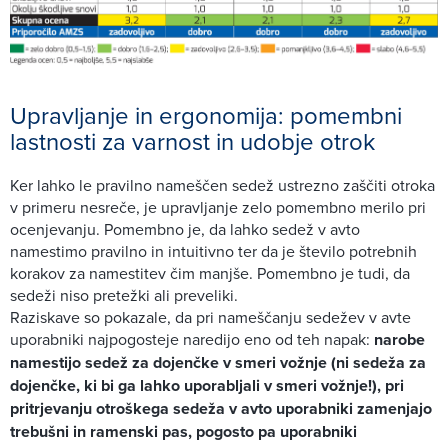
Upravljanje in ergonomija: pomembni
lastnosti za varnost in udobje otrok
Ker lahko le pravilno nameščen sedež ustrezno zaščiti otroka
v primeru nesreče, je upravljanje zelo pomembno merilo pri
ocenjevanju. Pomembno je, da lahko sedež v avto
namestimo pravilno in intuitivno ter da je število potrebnih
korakov za namestitev čim manjše. Pomembno je tudi, da
sedeži niso pretežki ali preveliki.
Raziskave so pokazale, da pri nameščanju sedežev v avte
uporabniki najpogosteje naredijo eno od teh napak:
narobe
namestijo sedež za dojenčke v smeri vožnje (ni sedeža za
dojenčke, ki bi ga lahko uporabljali v smeri vožnje!), pri
pritrjevanju otroškega sedeža v avto uporabniki zamenjajo
trebušni in ramenski pas, pogosto pa uporabniki