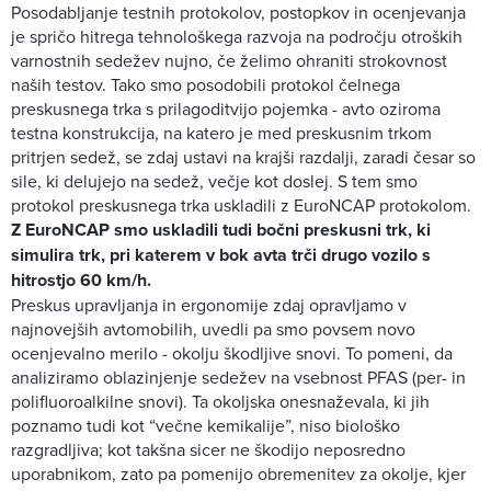
Posodabljanje testnih protokolov, postopkov in ocenjevanja
je spričo hitrega tehnološkega razvoja na področju otroških
varnostnih sedežev nujno, če želimo ohraniti strokovnost
naših testov. Tako smo posodobili protokol čelnega
preskusnega trka s prilagoditvijo pojemka - avto oziroma
testna konstrukcija, na katero je med preskusnim trkom
pritrjen sedež, se zdaj ustavi na krajši razdalji, zaradi česar so
sile, ki delujejo na sedež, večje kot doslej. S tem smo
protokol preskusnega trka uskladili z EuroNCAP protokolom.
Z EuroNCAP smo uskladili tudi bočni preskusni trk, ki
simulira trk, pri katerem v bok avta trči drugo vozilo s
hitrostjo 60 km/h.
Preskus upravljanja in ergonomije zdaj opravljamo v
najnovejših avtomobilih, uvedli pa smo povsem novo
ocenjevalno merilo - okolju škodljive snovi. To pomeni, da
analiziramo oblazinjenje sedežev na vsebnost PFAS (per- in
polifluoroalkilne snovi). Ta okoljska onesnaževala, ki jih
poznamo tudi kot “večne kemikalije”, niso biološko
razgradljiva; kot takšna sicer ne škodijo neposredno
uporabnikom, zato pa pomenijo obremenitev za okolje, kjer