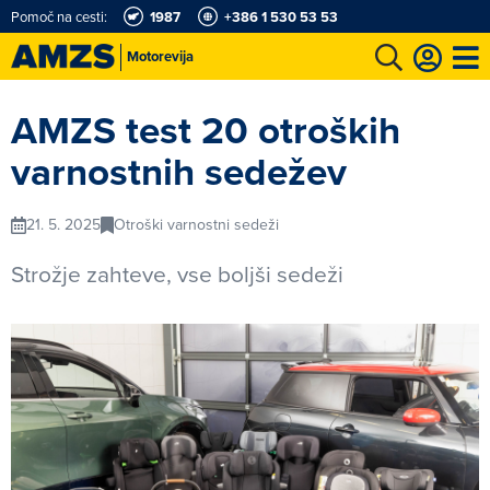
Pomoč na cesti:
1987
+386 1 530 53 53
Motorevija
t
Karting in motošportni center
Najboljši za volanom
Moj AMZS
AMZS test 20 otroških
varnostnih sedežev
21. 5. 2025
Otroški varnostni sedeži
Strožje zahteve, vse boljši sedeži