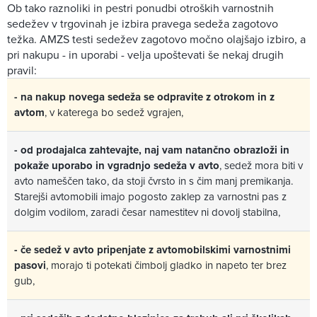
Ob tako raznoliki in pestri ponudbi otroških varnostnih
sedežev v trgovinah je izbira pravega sedeža zagotovo
težka. AMZS testi sedežev zagotovo močno olajšajo izbiro, a
pri nakupu - in uporabi - velja upoštevati še nekaj drugih
pravil:
- na nakup novega sedeža se odpravite z otrokom in z
avtom
, v katerega bo sedež vgrajen,
- od prodajalca zahtevajte, naj vam natančno obrazloži in
pokaže uporabo in vgradnjo sedeža v avto
, sedež mora biti v
avto nameščen tako, da stoji čvrsto in s čim manj premikanja.
Starejši avtomobili imajo pogosto zaklep za varnostni pas z
dolgim vodilom, zaradi česar namestitev ni dovolj stabilna,
- če sedež v avto pripenjate z avtomobilskimi varnostnimi
pasovi
, morajo ti potekati čimbolj gladko in napeto ter brez
gub,