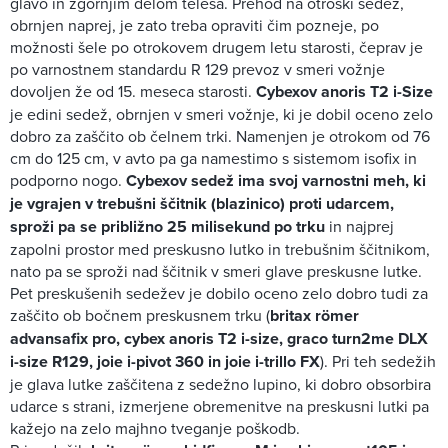
glavo in zgornjim delom telesa. Prehod na otroški sedež,
obrnjen naprej, je zato treba opraviti čim pozneje, po
možnosti šele po otrokovem drugem letu starosti, čeprav je
po varnostnem standardu R 129 prevoz v smeri vožnje
dovoljen že od 15. meseca starosti.
Cybexov anoris T2 i-Size
je edini sedež, obrnjen v smeri vožnje, ki je dobil oceno zelo
dobro za zaščito ob čelnem trki. Namenjen je otrokom od 76
cm do 125 cm, v avto pa ga namestimo s sistemom isofix in
podporno nogo.
Cybexov sedež ima svoj varnostni meh, ki
je vgrajen v trebušni ščitnik (blazinico) proti udarcem,
sproži pa se približno 25 milisekund po trku
in najprej
zapolni prostor med preskusno lutko in trebušnim ščitnikom,
nato pa se sproži nad ščitnik v smeri glave preskusne lutke.
Pet preskušenih sedežev je dobilo oceno zelo dobro tudi za
zaščito ob bočnem preskusnem trku (
britax römer
advansafix pro, cybex anoris T2 i-size, graco turn2me DLX
i-size R129, joie i-pivot 360 in joie i-trillo FX
). Pri teh sedežih
je glava lutke zaščitena z sedežno lupino, ki dobro obsorbira
udarce s strani, izmerjene obremenitve na preskusni lutki pa
kažejo na zelo majhno tveganje poškodb.