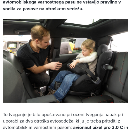
avtomobilskega varnostnega pasu ne vstavijo pravilno v
vodila za pasove na otroškem sedežu.
To tveganje je bilo upoštevano pri oceni tveganja napak pri
uporabi za dva otroška avtosedeža, ki ju je treba pritrditi z
avtomobilskim varnostnim pasom:
avionaut pixel pro 2.0 C in