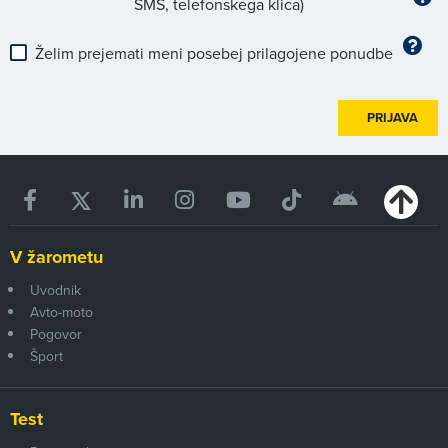
SMS, telefonskega klica)
Želim prejemati meni posebej prilagojene ponudbe
PRIJAVA
V žarometu
Uvodnik
Avto-moto
Pogovor
Šport
Test