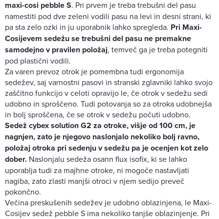
maxi-cosi pebble S
. Pri prvem je treba trebušni del pasu
namestiti pod dve zeleni vodili pasu na levi in desni strani, ki
pa sta zelo ozki in ju uporabnik lahko spregleda.
Pri Maxi-
Cosijevem sedežu se trebušni del pasu ne premakne
samodejno v pravilen položaj
, temveč ga je treba potegniti
pod plastični vodili.
Za varen prevoz otrok je pomembna tudi ergonomija
sedežev, saj varnostni pasovi in stranski zglavniki lahko svojo
zaščitno funkcijo v celoti opravijo le, če otrok v sedežu sedi
udobno in sproščeno. Tudi potovanja so za otroka udobnejša
in bolj sproščena, če se otrok v sedežu počuti udobno.
Sedež cybex solution G2 za otroke, višje od 100 cm, je
nagnjen, zato je njegovo naslonjalo nekoliko bolj ravno,
položaj otroka pri sedenju v sedežu pa je ocenjen kot zelo
dober.
Naslonjalu sedeža osann flux isofix, ki se lahko
uporablja tudi za majhne otroke, ni mogoče nastavljati
nagiba, zato zlasti manjši otroci v njem sedijo preveč
pokončno.
Večina preskušenih sedežev je udobno oblazinjena, le Maxi-
Cosijev sedež pebble S ima nekoliko tanjše oblazinjenje. Pri