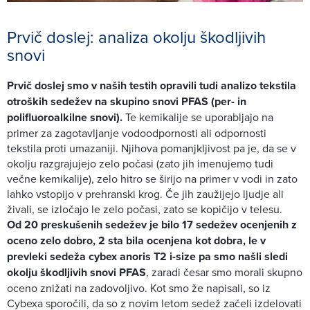
Prvič doslej: analiza okolju škodljivih
snovi
Prvič doslej smo v naših testih opravili tudi analizo tekstila
otroških sedežev na skupino snovi PFAS (per- in
polifluoroalkilne snovi).
Te kemikalije se uporabljajo na
primer za zagotavljanje vodoodpornosti ali odpornosti
tekstila proti umazaniji. Njihova pomanjkljivost pa je, da se v
okolju razgrajujejo zelo počasi (zato jih imenujemo tudi
večne kemikalije), zelo hitro se širijo na primer v vodi in zato
lahko vstopijo v prehranski krog. Če jih zaužijejo ljudje ali
živali, se izločajo le zelo počasi, zato se kopičijo v telesu.
Od 20 preskušenih sedežev je bilo 17 sedežev ocenjenih z
oceno zelo dobro, 2 sta bila ocenjena kot dobra, le v
prevleki sedeža cybex anoris T2 i-size pa smo našli sledi
okolju škodljivih snovi PFAS
, zaradi česar smo morali skupno
oceno znižati na zadovoljivo. Kot smo že napisali, so iz
Cybexa sporočili, da so z novim letom sedež začeli izdelovati