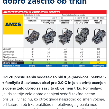
dobro zaščito ob trkih
Od 20 preskušenih sedežev so bili trije (maxi-cosi pebble S
+ familyfix S, avionaut pixel pro 2.0 C in joie sprint) ocenjeni
z oceno zelo dobro za zaščito ob čelnem trku.
Pomenljivo
je, da so trije zelo dobro ocenjeni sedeži takšno oceno
prislužili v načinu, ko otrok gleda nasprotno od smeri vožnje,
pri katerem ob trku praktično ni relativnega gibanja med