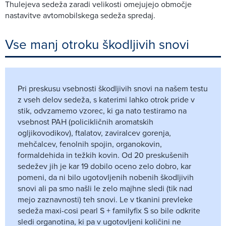
Thulejeva sedeža zaradi velikosti omejujejo območje
nastavitve avtomobilskega sedeža spredaj.
Vse manj otroku škodljivih snovi
Pri preskusu vsebnosti škodljivih snovi na našem testu
z vseh delov sedeža, s katerimi lahko otrok pride v
stik, odvzamemo vzorec, ki ga nato testiramo na
vsebnost PAH (policikličnih aromatskih
ogljikovodikov), ftalatov, zaviralcev gorenja,
mehčalcev, fenolnih spojin, organokovin,
formaldehida in težkih kovin. Od 20 preskušenih
sedežev jih je kar 19 dobilo oceno zelo dobro, kar
pomeni, da ni bilo ugotovljenih nobenih škodljivih
snovi ali pa smo našli le zelo majhne sledi (tik nad
mejo zaznavnosti) teh snovi. Le v tkanini prevleke
sedeža maxi-cosi pearl S + familyfix S so bile odkrite
sledi organotina, ki pa v ugotovljeni količini ne