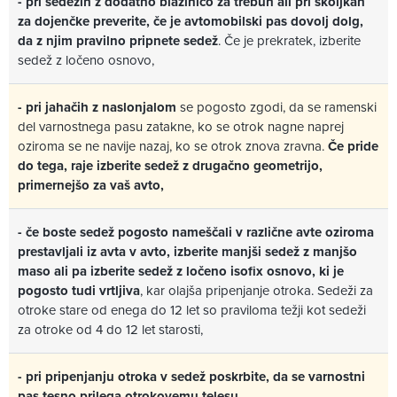
- pri sedežih z dodatno blazinico za trebuh ali pri školjkah
za dojenčke preverite, če je avtomobilski pas dovolj dolg,
da z njim pravilno pripnete sedež
. Če je prekratek, izberite
sedež z ločeno osnovo,
- pri jahačih z naslonjalom
se pogosto zgodi, da se ramenski
del varnostnega pasu zatakne, ko se otrok nagne naprej
oziroma se ne navije nazaj, ko se otrok znova zravna.
Če pride
do tega, raje izberite sedež z drugačno geometrijo,
primernejšo za vaš avto,
- če boste sedež pogosto nameščali v različne avte oziroma
prestavljali iz avta v avto, izberite manjši sedež z manjšo
maso ali pa izberite sedež z ločeno isofix osnovo, ki je
pogosto tudi vrtljiva
, kar olajša pripenjanje otroka. Sedeži za
otroke stare od enega do 12 let so praviloma težji kot sedeži
za otroke od 4 do 12 let starosti,
- pri pripenjanju otroka v sedež poskrbite, da se varnostni
pas tesno prilega otrokovemu telesu,