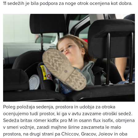
11 sedežih je bila podpora za noge otrok ocenjena kot dobra.
Poleg položaja sedenja, prostora in udobja za otroka
ocenjujemo tudi prostor, ki ga v avtu zavzame otroški sedež.
Sedeža britax römer kidfix pro M in osann flux isofix, obrnjena
v smeri vožnje, zaradi majhne širine zavzameta le malo
prostora, na drugi strani pa Chiccov, Gracov, Joieov in oba