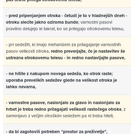
- pred pripenjanjem otroka - četudi je to v hladnejših dneh -
otroku slecite jakno oziroma bundo
; varnostni pasovi
pravilno delujejo le takrat, ko se prilegajo otrokovemu telesu,
- pri sedežih, ki imajo mehanizem za prilagajanje varnostnih
pasov velikosti otroka,
redno preverjajte, če je nastavitev še
ustrezna otrokovemu telesu - in redno nastavljajte pasove,
- ne hitite z nakupom novega sedeža, ko otrok raste;
uporaba prevelikih sedežev glede na velikost otroka je
lahko nevarna,
- varnostne pasove, naslonjalo za glavo in naslonjalo za
hrbet je treba redno prilagajati velikosti rastočega otroka
, z
zamenjavo z večjim otroškim sedežem pa ni treba hiteti,
- da bi zagotovili potreben “prostor za preživetje”,