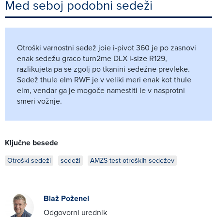
Med seboj podobni sedeži
Otroški varnostni sedež joie i-pivot 360 je po zasnovi
enak sedežu graco turn2me DLX i-size R129,
razlikujeta pa se zgolj po tkanini sedežne prevleke.
Sedež thule elm RWF je v veliki meri enak kot thule
elm, vendar ga je mogoče namestiti le v nasprotni
smeri vožnje.
Ključne besede
Otroški sedeži
sedeži
AMZS test otroških sedežev
Blaž Poženel
Odgovorni urednik