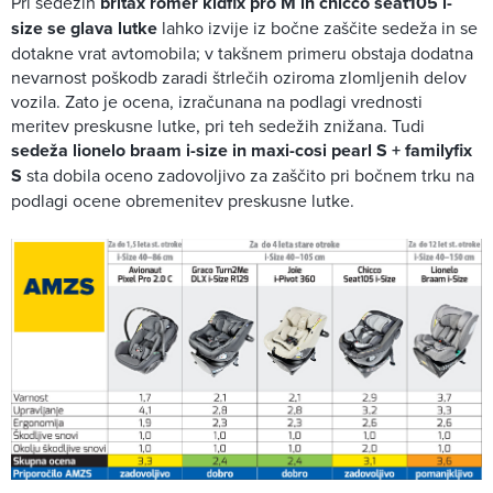
Pri sedežih
britax römer kidfix pro M in chicco seat105 i-
size se glava lutke
lahko izvije iz bočne zaščite sedeža in se
dotakne vrat avtomobila; v takšnem primeru obstaja dodatna
nevarnost poškodb zaradi štrlečih oziroma zlomljenih delov
vozila. Zato je ocena, izračunana na podlagi vrednosti
meritev preskusne lutke, pri teh sedežih znižana. Tudi
sedeža lionelo braam i-size in maxi-cosi pearl S + familyfix
S
sta dobila oceno zadovoljivo za zaščito pri bočnem trku na
podlagi ocene obremenitev preskusne lutke.