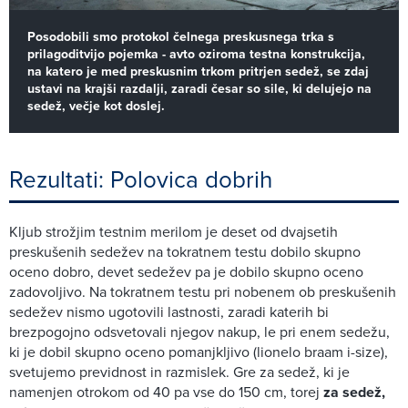
Posodobili smo protokol čelnega preskusnega trka s
prilagoditvijo pojemka - avto oziroma testna konstrukcija,
na katero je med preskusnim trkom pritrjen sedež, se zdaj
ustavi na krajši razdalji, zaradi česar so sile, ki delujejo na
sedež, večje kot doslej.
Rezultati: Polovica dobrih
Kljub strožjim testnim merilom je deset od dvajsetih
preskušenih sedežev na tokratnem testu dobilo skupno
oceno dobro, devet sedežev pa je dobilo skupno oceno
zadovoljivo. Na tokratnem testu pri nobenem ob preskušenih
sedežev nismo ugotovili lastnosti, zaradi katerih bi
brezpogojno odsvetovali njegov nakup, le pri enem sedežu,
ki je dobil skupno oceno pomanjkljivo (lionelo braam i-size),
svetujemo previdnost in razmislek. Gre za sedež, ki je
namenjen otrokom od 40 pa vse do 150 cm, torej
za sedež,