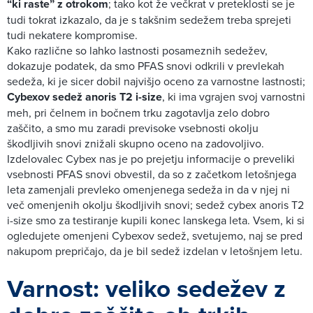
“ki raste” z otrokom
; tako kot že večkrat v preteklosti se je
tudi tokrat izkazalo, da je s takšnim sedežem treba sprejeti
tudi nekatere kompromise.
Kako različne so lahko lastnosti posameznih sedežev,
dokazuje podatek, da smo PFAS snovi odkrili v prevlekah
sedeža, ki je sicer dobil najvišjo oceno za varnostne lastnosti;
Cybexov sedež anoris T2 i-size
, ki ima vgrajen svoj varnostni
meh, pri čelnem in bočnem trku zagotavlja zelo dobro
zaščito, a smo mu zaradi previsoke vsebnosti okolju
škodljivih snovi znižali skupno oceno na zadovoljivo.
Izdelovalec Cybex nas je po prejetju informacije o preveliki
vsebnosti PFAS snovi obvestil, da so z začetkom letošnjega
leta zamenjali prevleko omenjenega sedeža in da v njej ni
več omenjenih okolju škodljivih snovi; sedež cybex anoris T2
i-size smo za testiranje kupili konec lanskega leta. Vsem, ki si
ogledujete omenjeni Cybexov sedež, svetujemo, naj se pred
nakupom prepričajo, da je bil sedež izdelan v letošnjem letu.
Varnost: veliko sedežev z