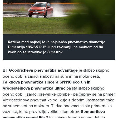
Razlika med najboljšo in najslabšo pnevmatiko dimnezije
Dimenzija 185/65 R 15 H pri zaviranju na mokrem od 80
km/h do zaustavitve je 8 metrov.
BF Goodricheva pnevmatika advantage
je slabšo skupno
oceno dobila zaradi slabosti na suhi in na mokri cesti,
Falknova pnevmatika sincera SN110 ecorun in
Vredesteinova pnevmatika ultrac
pa sta slabšo skupno
oceno dobili zaradi prevelike obrabe - pa čeprav se na primer
Vredesteinova pnevmatika odlikuje z dobrimi lastnostmi tako
na suhem kot na mokrem. Ti dve pnevmatiki sta primerni za
voznike, ki ne prevozijo veliko kilometrov.
Semperitova
pnevmatika speed-life
3 je slabšo skupno oceno dobila