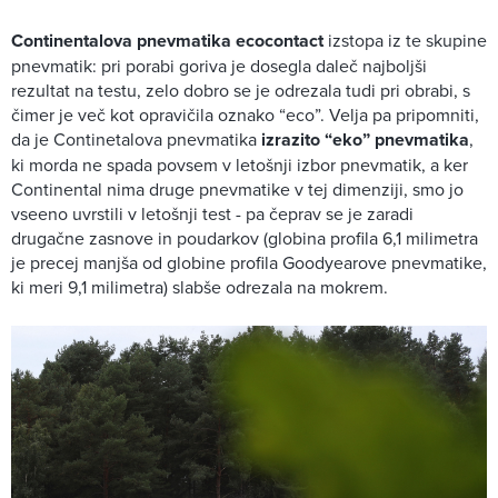
Continentalova pnevmatika ecocontact
izstopa iz te skupine
pnevmatik: pri porabi goriva je dosegla daleč najboljši
rezultat na testu, zelo dobro se je odrezala tudi pri obrabi, s
čimer je več kot opravičila oznako “eco”. Velja pa pripomniti,
da je Continetalova pnevmatika
izrazito “eko” pnevmatika
,
ki morda ne spada povsem v letošnji izbor pnevmatik, a ker
Continental nima druge pnevmatike v tej dimenziji, smo jo
vseeno uvrstili v letošnji test - pa čeprav se je zaradi
drugačne zasnove in poudarkov (globina profila 6,1 milimetra
je precej manjša od globine profila Goodyearove pnevmatike,
ki meri 9,1 milimetra) slabše odrezala na mokrem.