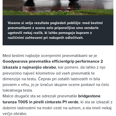
Vseeno si velja rezultate pogledati pobližje: med šestimi
pnevmatikami z oceno zelo priporočljivo smo vendarle
ugotovili nekaj razlik, ki lahko pomagajo kupcem z
različnimi zahtevami pri nakupnih odločitvah.
Med šestimi najbolje ocenjenimi pnevmatikami se je
Goodyearova pnevmatika efficientgrip performance 2
izkazala z najmanjšo obrabo
, kar pomeni, da lahko z njo
prevozimo največ kilometrov od vseh pnevmatik te
dimenzije na testu. Čeprav pri ostalih lastnostih ni bila
povsem v vrhu, jo je izračun skupne ocene postavil na čelo
tokratnega testa.
Malce drugače sta se odrezali pnevmatiki
bridgestone
turanza T005 in pirelli cinturato P1 verde
, ki sta se izkazali z
dobrimi lastnostmi na mokri cesti na suhem, a sta imeli nekaj
večjo obrabo.