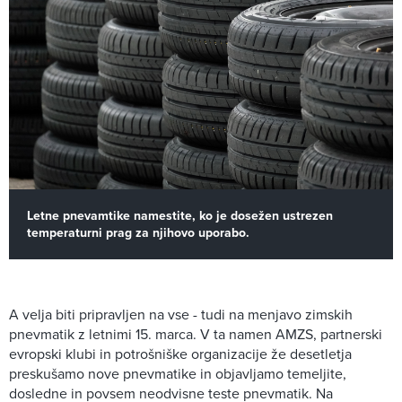
Letne pnevamtike namestite, ko je dosežen ustrezen
temperaturni prag za njihovo uporabo.
A velja biti pripravljen na vse - tudi na menjavo zimskih
pnevmatik z letnimi 15. marca. V ta namen AMZS, partnerski
evropski klubi in potrošniške organizacije že desetletja
preskušamo nove pnevmatike in objavljamo temeljite,
dosledne in povsem neodvisne teste pnevmatik. Na