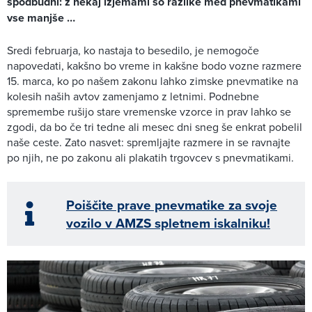
spodbudni: z nekaj izjemami so razlike med pnevmatikami
vse manjše …
Sredi februarja, ko nastaja to besedilo, je nemogoče
napovedati, kakšno bo vreme in kakšne bodo vozne razmere
15. marca, ko po našem zakonu lahko zimske pnevmatike na
kolesih naših avtov zamenjamo z letnimi. Podnebne
spremembe rušijo stare vremenske vzorce in prav lahko se
zgodi, da bo če tri tedne ali mesec dni sneg še enkrat pobelil
naše ceste. Zato nasvet: spremljajte razmere in se ravnajte
po njih, ne po zakonu ali plakatih trgovcev s pnevmatikami.
Poiščite prave pnevmatike za svoje
vozilo v AMZS spletnem iskalniku!