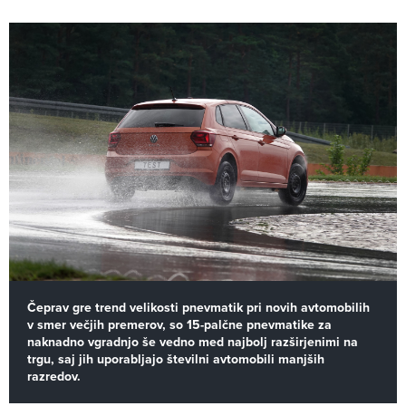
Čeprav gre trend velikosti pnevmatik pri novih avtomobilih
v smer večjih premerov, so 15-palčne pnevmatike za
naknadno vgradnjo še vedno med najbolj razširjenimi na
trgu, saj jih uporabljajo številni avtomobili manjših
razredov.