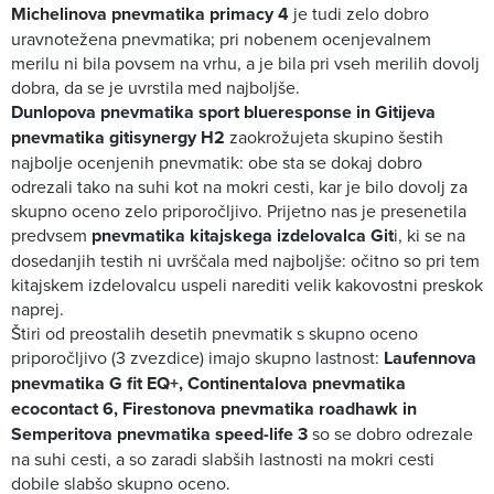
Michelinova pnevmatika primacy 4
je tudi zelo dobro
uravnotežena pnevmatika; pri nobenem ocenjevalnem
merilu ni bila povsem na vrhu, a je bila pri vseh merilih dovolj
dobra, da se je uvrstila med najboljše.
Dunlopova pnevmatika sport blueresponse in Gitijeva
pnevmatika gitisynergy H2
zaokrožujeta skupino šestih
najbolje ocenjenih pnevmatik: obe sta se dokaj dobro
odrezali tako na suhi kot na mokri cesti, kar je bilo dovolj za
skupno oceno zelo priporočljivo. Prijetno nas je presenetila
predvsem
pnevmatika kitajskega izdelovalca Git
i, ki se na
dosedanjih testih ni uvrščala med najboljše: očitno so pri tem
kitajskem izdelovalcu uspeli narediti velik kakovostni preskok
naprej.
Štiri od preostalih desetih pnevmatik s skupno oceno
priporočljivo (3 zvezdice) imajo skupno lastnost:
Laufennova
pnevmatika G fit EQ+, Continentalova pnevmatika
ecocontact 6, Firestonova pnevmatika roadhawk in
Semperitova pnevmatika speed-life 3
so se dobro odrezale
na suhi cesti, a so zaradi slabših lastnosti na mokri cesti
dobile slabšo skupno oceno.