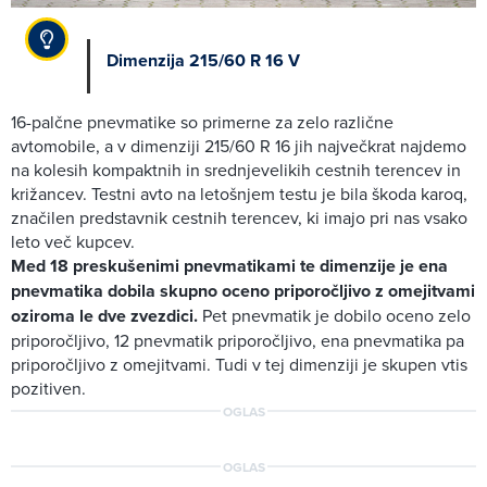
Dimenzija 215/60 R 16 V
16-palčne pnevmatike so primerne za zelo različne
avtomobile, a v dimenziji 215/60 R 16 jih največkrat najdemo
na kolesih kompaktnih in srednjevelikih cestnih terencev in
križancev. Testni avto na letošnjem testu je bila škoda karoq,
značilen predstavnik cestnih terencev, ki imajo pri nas vsako
leto več kupcev.
Med 18 preskušenimi pnevmatikami te dimenzije je ena
pnevmatika dobila skupno oceno priporočljivo z omejitvami
oziroma le dve zvezdici.
Pet pnevmatik je dobilo oceno zelo
priporočljivo, 12 pnevmatik priporočljivo, ena pnevmatika pa
priporočljivo z omejitvami. Tudi v tej dimenziji je skupen vtis
pozitiven.
OGLAS
OGLAS