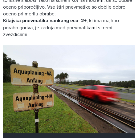
tolikšne slabosti tako na suhem kot na mokrem, da so dobile
oceno priporočljivo. Vse štiri pnevmatike so dobile dobro
oceno pri merilu obrabe.
Kitajska pnevmatika nankang eco- 2+
, ki ima majhno
porabo goriva, je zadnja med pnevmatikami s tremi
zvezdicami.