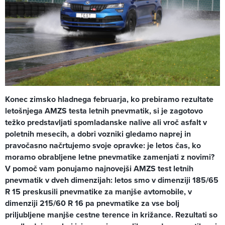
Konec zimsko hladnega februarja, ko prebiramo rezultate
letošnjega AMZS testa letnih pnevmatik, si je zagotovo
težko predstavljati spomladanske nalive ali vroč asfalt v
poletnih mesecih, a dobri vozniki gledamo naprej in
pravočasno načrtujemo svoje opravke: je letos čas, ko
moramo obrabljene letne pnevmatike zamenjati z novimi?
V pomoč vam ponujamo najnovejši AMZS test letnih
pnevmatik v dveh dimenzijah: letos smo v dimenziji 185/65
R 15 preskusili pnevmatike za manjše avtomobile, v
dimenziji 215/60 R 16 pa pnevmatike za vse bolj
priljubljene manjše cestne terence in križance. Rezultati so