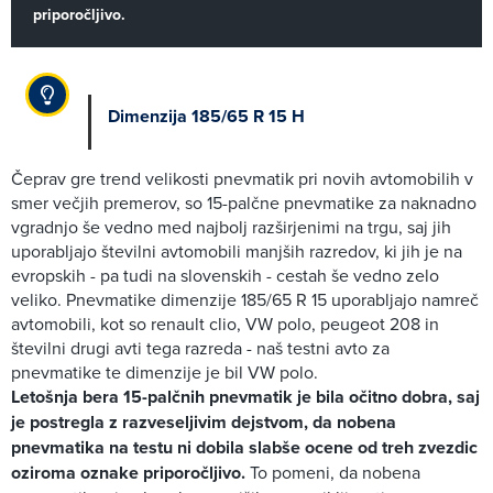
priporočljivo.
Dimenzija 185/65 R 15 H
Čeprav gre trend velikosti pnevmatik pri novih avtomobilih v
smer večjih premerov, so 15-palčne pnevmatike za naknadno
vgradnjo še vedno med najbolj razširjenimi na trgu, saj jih
uporabljajo številni avtomobili manjših razredov, ki jih je na
evropskih - pa tudi na slovenskih - cestah še vedno zelo
veliko. Pnevmatike dimenzije 185/65 R 15 uporabljajo namreč
avtomobili, kot so renault clio, VW polo, peugeot 208 in
številni drugi avti tega razreda - naš testni avto za
pnevmatike te dimenzije je bil VW polo.
Letošnja bera 15-palčnih pnevmatik je bila očitno dobra, saj
je postregla z razveseljivim dejstvom, da nobena
pnevmatika na testu ni dobila slabše ocene od treh zvezdic
oziroma oznake priporočljivo.
To pomeni, da nobena