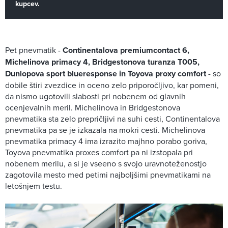
kupcev.
Pet pnevmatik -
Continentalova premiumcontact 6,
Michelinova primacy 4, Bridgestonova turanza T005,
Dunlopova sport blueresponse in Toyova proxy comfort
- so
dobile štiri zvezdice in oceno zelo priporočljivo, kar pomeni,
da nismo ugotovili slabosti pri nobenem od glavnih
ocenjevalnih meril. Michelinova in Bridgestonova
pnevmatika sta zelo prepričljivi na suhi cesti, Continentalova
pnevmatika pa se je izkazala na mokri cesti. Michelinova
pnevmatika primacy 4 ima izrazito majhno porabo goriva,
Toyova pnevmatika proxes comfort pa ni izstopala pri
nobenem merilu, a si je vseeno s svojo uravnoteženostjo
zagotovila mesto med petimi najboljšimi pnevmatikami na
letošnjem testu.