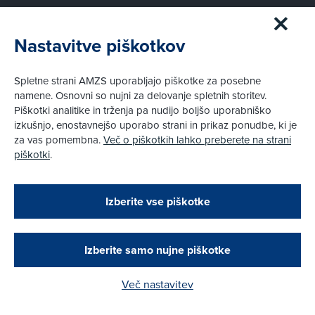
V žarometu
Nastavitve piškotkov
Uvodnik
Avto-moto
Pogovor
Spletne strani AMZS uporabljajo piškotke za posebne
Šport
namene. Osnovni so nujni za delovanje spletnih storitev.
Piškotki analitike in trženja pa nudijo boljšo uporabniško
izkušnjo, enostavnejšo uporabo strani in prikaz ponudbe, ki je
Test
za vas pomembna.
Več o piškotkih lahko preberete na strani
piškotki
.
Pnevmatike
Otroški varnostni sedeži
Zapri
Naprave
Podarjamo vam 10 €!
Izberite vse piškotke
Preskusni trki
Obstoječi in novi AMZS člani, ki boste v AMZS
Drugi testi
centru sklenili avtomobilsko zavarovanje in
opravili registracijo vozila, boste prejeli
vrednostno darilno kartico z dobroimetjem v višini
Izberite samo nujne piškotke
10 €.
Mobilnost
Več nastavitev
Kako do darila?
Promet
Nasveti