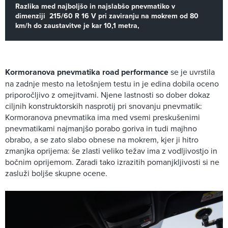
Razlika med najboljšo in najslabšo pnevmatiko v
dimenziji 215/60 R 16 V pri zaviranju na mokrem od 80
km/h do zaustavitve je kar 10,1 metra,
Kormoranova pnevmatika road performance
se je uvrstila
na zadnje mesto na letošnjem testu in je edina dobila oceno
priporočljivo z omejitvami. Njene lastnosti so dober dokaz
ciljnih konstruktorskih nasprotij pri snovanju pnevmatik:
Kormoranova pnevmatika ima med vsemi preskušenimi
pnevmatikami najmanjšo porabo goriva in tudi majhno
obrabo, a se zato slabo obnese na mokrem, kjer ji hitro
zmanjka oprijema: še zlasti veliko težav ima z vodljivostjo in
bočnim oprijemom. Zaradi tako izrazitih pomanjkljivosti si ne
zasluži boljše skupne ocene.