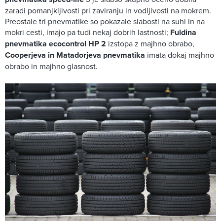
zaradi pomanjkljivosti pri zaviranju in vodljivosti na mokrem.
Preostale tri pnevmatike so pokazale slabosti na suhi in na
mokri cesti, imajo pa tudi nekaj dobrih lastnosti;
Fuldina
pnevmatika ecocontrol HP 2
izstopa z majhno obrabo,
Cooperjeva in Matadorjeva pnevmatika
imata dokaj majhno
obrabo in majhno glasnost.