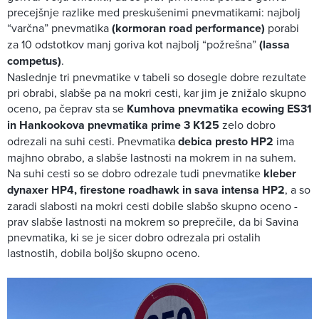
precejšnje razlike med preskušenimi pnevmatikami: najbolj
“varčna” pnevmatika
(kormoran road performance)
porabi
za 10 odstotkov manj goriva kot najbolj “požrešna”
(lassa
competus)
.
Naslednje tri pnevmatike v tabeli so dosegle dobre rezultate
pri obrabi, slabše pa na mokri cesti, kar jim je znižalo skupno
oceno, pa čeprav sta se
Kumhova pnevmatika ecowing ES31
in Hankookova pnevmatika prime 3 K125
zelo dobro
odrezali na suhi cesti. Pnevmatika
debica presto HP2
ima
majhno obrabo, a slabše lastnosti na mokrem in na suhem.
Na suhi cesti so se dobro odrezale tudi pnevmatike
kleber
dynaxer HP4, firestone roadhawk in sava intensa HP2
, a so
zaradi slabosti na mokri cesti dobile slabšo skupno oceno -
prav slabše lastnosti na mokrem so preprečile, da bi Savina
pnevmatika, ki se je sicer dobro odrezala pri ostalih
lastnostih, dobila boljšo skupno oceno.