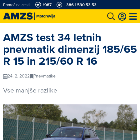
Pomoč na cesti:
1987
+386 1 530 53 53
Motorevija
t
Karting in motošportni center
Najboljši za volanom
Moj AMZS
AMZS test 34 letnih
pnevmatik dimenzij 185/65
R 15 in 215/60 R 16
24. 2. 2022
Pnevmatike
Vse manjše razlike