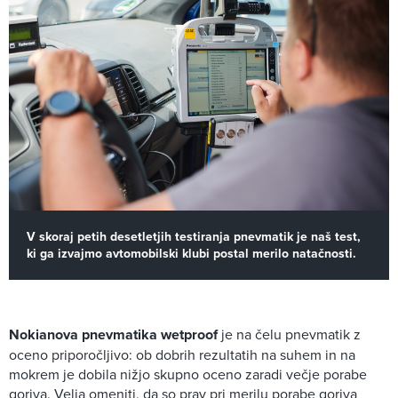
V skoraj petih desetletjih testiranja pnevmatik je naš test,
ki ga izvajmo avtomobilski klubi postal merilo natačnosti.
Nokianova pnevmatika wetproof
je na čelu pnevmatik z
oceno priporočljivo: ob dobrih rezultatih na suhem in na
mokrem je dobila nižjo skupno oceno zaradi večje porabe
goriva. Velja omeniti, da so prav pri merilu porabe goriva