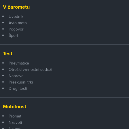
V žarometu
Uvodnik
Avto-moto
Pogovor
Šport
Test
Pnevmatike
Otroški varnostni sedeži
Naprave
Preskusni trki
Drugi testi
Mobilnost
Promet
Nasveti
Na poti