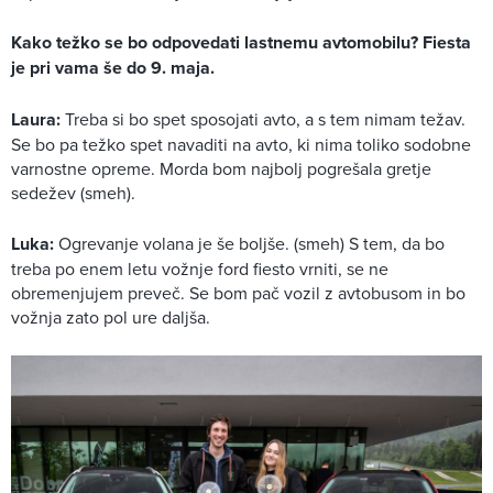
Kako težko se bo odpovedati lastnemu avtomobilu? Fiesta
je pri vama še do 9. maja.
Laura:
Treba si bo spet sposojati avto, a s tem nimam težav.
Se bo pa težko spet navaditi na avto, ki nima toliko sodobne
varnostne opreme. Morda bom najbolj pogrešala gretje
sedežev (smeh).
Luka:
Ogrevanje volana je še boljše. (smeh) S tem, da bo
treba po enem letu vožnje ford fiesto vrniti, se ne
obremenjujem preveč. Se bom pač vozil z avtobusom in bo
vožnja zato pol ure daljša.