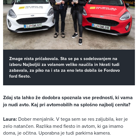
Zmage nista pričakovala. Sta se pa s sodelovanjem na
izboru Najboljši za volanom veliko naučila in hkrati tudi
zabavala, za piko na i sta za eno leto dobila še Fordovo
ford fiesto.
Zdaj sta lahko že dodobra spoznala vse prednosti, ki vama
jo nudi avto. Kaj pri avtomobilih na splošno najbolj cenita?
Laura:
Dober menjalnik. V tega sem se res zaljubila, ker je
zelo natančen. Razlika med fiesto in avtom, ki ga imamo
doma, je očitna. Uporabna je tudi parkirna kamera.