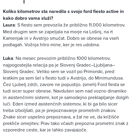
Koliko kilometrov sta naredila s svojo ford fiesto active in
kako dobro vama služi?
Laura
: S fiesto sem prevozila že približno 11.000 kilometrov.
Med drugim sem se zapeljala na morje na Lošinj, na rt
Kamenjak in v Avstrijo smučat. Dobro se obnese na vseh
podlagah. Vožnja hitro mine, ker je res udobna.
Luka
: Na mesec prevozim približno 1000 kilometrov,
najpogostejša relacija pa je Slovenj Gradec–Ljubljana–
Slovenj Gradec. Veliko sem se vozil po Primorski, pred
kratkim pa sem šel s fiesto tudi v Avstrijo, do Minimundusa.
Čez Ljubelj zdrži, zavore ne popustijo. (smeh) Ford fiesta se
tudi sicer super obnese. Navdušen sem nad vozno dinamiko
in asistenčnimi sistemi, kot je samodejno preklapljanje dolgih
luči. Eden izmed asistenčnih sistemov, ki bi ga bilo sicer
treba izboljšati, pa je prepoznavanje prometnih znakov.
Znake sicer uspešno prepoznava, a žal ne ve, da križišče
prekliče omejitev. Prav tako včasih prepozna prometni znak z
vzporedne ceste, kar je lahko zavajajoče.