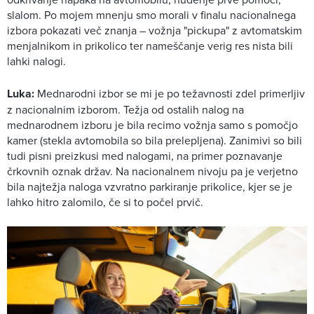
slalom. Po mojem mnenju smo morali v finalu nacionalnega
izbora pokazati več znanja – vožnja "pickupa" z avtomatskim
menjalnikom in prikolico ter nameščanje verig res nista bili
lahki nalogi.
Luka:
Mednarodni izbor se mi je po težavnosti zdel primerljiv
z nacionalnim izborom. Težja od ostalih nalog na
mednarodnem izboru je bila recimo vožnja samo s pomočjo
kamer (stekla avtomobila so bila prelepljena). Zanimivi so bili
tudi pisni preizkusi med nalogami, na primer poznavanje
črkovnih oznak držav. Na nacionalnem nivoju pa je verjetno
bila najtežja naloga vzvratno parkiranje prikolice, kjer se je
lahko hitro zalomilo, če si to počel prvič.