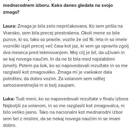
mednarodnem izboru. Kako danes gledata na svojo
zmago?
Laura:
Zmaga je bila zelo nepričakovana. Ko sem prišla na
Vransko, sem bila precej prestrašena. Okoli mene so bile
punce, ki so, tako so pravile, vozile že od 16. leta in so imele
vozniški izpit precej več časa kot jaz, ki sem ga opravila zgolj
dva meseca pred tekmovanjem. Moj cilj je bil, da uživam in
se kaj novega naučim. In da ne bi bila med najslabšimi
(smeh). Potem pa šok, ko so napovedovali rezultate in so me
razglasili kot zmagovalko. Zmaga mi je vsekakor dala
potrditev, da dobro vozim. Za volanom sem odtlej
samozavestnejša in si bolj zaupam.
Luka:
Tudi meni, ko so napovedovali rezultate v finalu izbora
Najboljši za volanom, in so me razglasili kot zmagovalca, ni
bilo veliko jasno. Tako na nacionalni kot mednarodni izbor
sem šel z mislimi, da se nekaj novega naučim in se imam
dobro.