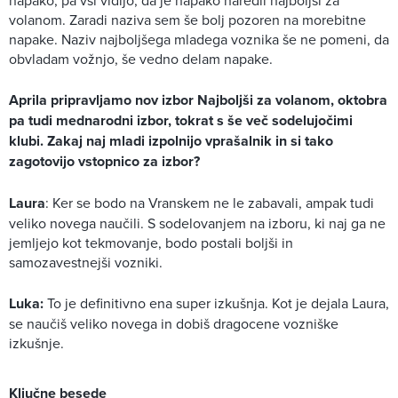
volanom. Zaradi naziva sem še bolj pozoren na morebitne
napake. Naziv najboljšega mladega voznika še ne pomeni, da
obvladam vožnjo, še vedno delam napake.
Aprila pripravljamo nov izbor Najboljši za volanom, oktobra
pa tudi mednarodni izbor, tokrat s še več sodelujočimi
klubi. Zakaj naj mladi izpolnijo vprašalnik in si tako
zagotovijo vstopnico za izbor?
Laura
: Ker se bodo na Vranskem ne le zabavali, ampak tudi
veliko novega naučili. S sodelovanjem na izboru, ki naj ga ne
jemljejo kot tekmovanje, bodo postali boljši in
samozavestnejši vozniki.
Luka:
To je definitivno ena super izkušnja. Kot je dejala Laura,
se naučiš veliko novega in dobiš dragocene vozniške
izkušnje.
Ključne besede