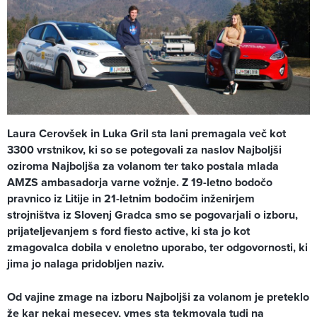
Laura Cerovšek in Luka Gril sta lani premagala več kot
3300 vrstnikov, ki so se potegovali za naslov Najboljši
oziroma Najboljša za volanom ter tako postala mlada
AMZS ambasadorja varne vožnje. Z 19-letno bodočo
pravnico iz Litije in 21-letnim bodočim inženirjem
strojništva iz Slovenj Gradca smo se pogovarjali o izboru,
prijateljevanjem s ford fiesto active, ki sta jo kot
zmagovalca dobila v enoletno uporabo, ter odgovornosti, ki
jima jo nalaga pridobljen naziv.
Od vajine zmage na izboru Najboljši za volanom je preteklo
že kar nekaj mesecev, vmes sta tekmovala tudi na