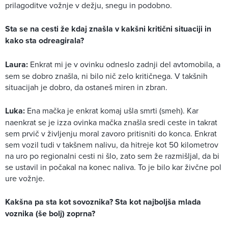
prilagoditve vožnje v dežju, snegu in podobno.
Sta se na cesti že kdaj znašla v kakšni kritični situaciji in
kako sta odreagirala?
Laura:
Enkrat mi je v ovinku odneslo zadnji del avtomobila, a
sem se dobro znašla, ni bilo nič zelo kritičnega. V takšnih
situacijah je dobro, da ostaneš miren in zbran.
Luka:
Ena mačka je enkrat komaj ušla smrti (smeh). Kar
naenkrat se je izza ovinka mačka znašla sredi ceste in takrat
sem prvič v življenju moral zavoro pritisniti do konca. Enkrat
sem vozil tudi v takšnem nalivu, da hitreje kot 50 kilometrov
na uro po regionalni cesti ni šlo, zato sem že razmišljal, da bi
se ustavil in počakal na konec naliva. To je bilo kar živčne pol
ure vožnje.
Kakšna pa sta kot sovoznika? Sta kot najboljša mlada
voznika (še bolj) zoprna?