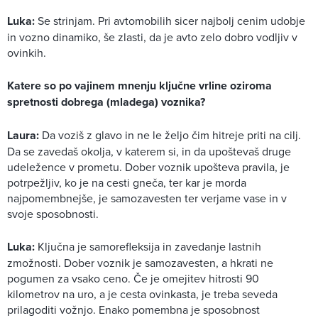
Luka:
Se strinjam. Pri avtomobilih sicer najbolj cenim udobje
in vozno dinamiko, še zlasti, da je avto zelo dobro vodljiv v
ovinkih.
Katere so po vajinem mnenju ključne vrline oziroma
spretnosti dobrega (mladega) voznika?
Laura:
Da voziš z glavo in ne le željo čim hitreje priti na cilj.
Da se zavedaš okolja, v katerem si, in da upoštevaš druge
udeležence v prometu. Dober voznik upošteva pravila, je
potrpežljiv, ko je na cesti gneča, ter kar je morda
najpomembnejše, je samozavesten ter verjame vase in v
svoje sposobnosti.
Luka:
Ključna je samorefleksija in zavedanje lastnih
zmožnosti. Dober voznik je samozavesten, a hkrati ne
pogumen za vsako ceno. Če je omejitev hitrosti 90
kilometrov na uro, a je cesta ovinkasta, je treba seveda
prilagoditi vožnjo. Enako pomembna je sposobnost