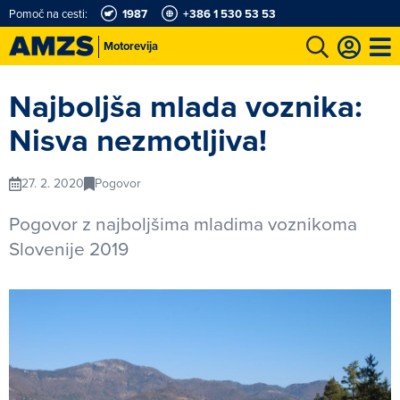
Pomoč na cesti:
1987
+386 1 530 53 53
Motorevija
t
Karting in motošportni center
Najboljši za volanom
Moj AMZS
Najboljša mlada voznika:
Nisva nezmotljiva!
27. 2. 2020
Pogovor
Pogovor z najboljšima mladima voznikoma
Slovenije 2019