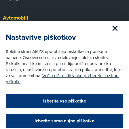
Avtomobili
Panorama
Prvi pogled
Nastavitve piškotkov
Za volanom
Test
Spletne strani AMZS uporabljajo piškotke za posebne
Tehnika
namene. Osnovni so nujni za delovanje spletnih storitev.
Piškotki analitike in trženja pa nudijo boljšo uporabniško
izkušnjo, enostavnejšo uporabo strani in prikaz ponudbe, ki je
Pravni vidiki
za vas pomembna.
Več o piškotkih lahko preberete na strani
Piškotki
piškotki
.
Politika zasebnosti
Pravno obvestilo
Zapri
Podarjamo vam 10 €!
Izberite vse piškotke
Obstoječi in novi AMZS člani, ki boste v AMZS
centru sklenili avtomobilsko zavarovanje in
© AMZS
Produkcija:
Creatim
|
opravili registracijo vozila, boste prejeli
Pri spletni včlanitvi so podprta naslednja plačilna sredstva:
vrednostno darilno kartico z dobroimetjem v višini
Izberite samo nujne piškotke
10 €.