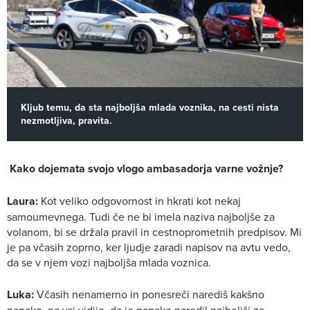
Kljub temu, da sta najboljša mlada voznika, na cesti nista
nezmotljiva, pravita.
Kako dojemata svojo vlogo ambasadorja varne vožnje?
Laura:
Kot veliko odgovornost in hkrati kot nekaj
samoumevnega. Tudi če ne bi imela naziva najboljše za
volanom, bi se držala pravil in cestnoprometnih predpisov. Mi
je pa včasih zoprno, ker ljudje zaradi napisov na avtu vedo,
da se v njem vozi najboljša mlada voznica.
Luka:
Včasih nenamerno in ponesreči narediš kakšno
napako, pa vsi vidijo, da je napako naredil najboljši za