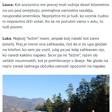
Laura:
Kot sovoznico me precej moti vožnja deset kilometrov
na uro pod omejitvijo, premajhna varnostna razdalja,
neuporaba smernikov. Neprijetno mi je tudi, ko voznik čudno
in nepravilno drži volan. Ko se ne počutim varno v avtu, to
tudi povem.
Luka
: Najbolj "težim" mami, ampak bolj nalašč kot zares
(smeh). Prej je mene ona zafrkavala, češ da si že upa gledati
na telefon, ko sem jaz vozil, zdaj pa jaz kdaj zafrkavam njo,
ko naredi kakšno napako. Sicer pa ne "težim", razen ob
velikih neumnostih, kot je prehitevanje v škarje. Ne glede na
naziv zaradi lastnega občutka varnosti opozorim na napake.