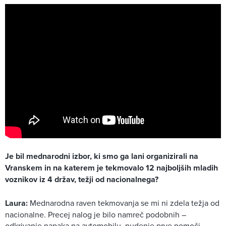
Je bil mednarodni izbor, ki smo ga lani organizirali na
Vranskem in na katerem je tekmovalo 12 najboljših mladih
voznikov iz 4 držav, težji od nacionalnega?
Laura:
Mednarodna raven tekmovanja se mi ni zdela težja od
nacionalne. Precej nalog je bilo namreč podobnih –
odkrivanje napaka na avtomobilu, nudenje prve pomoči,