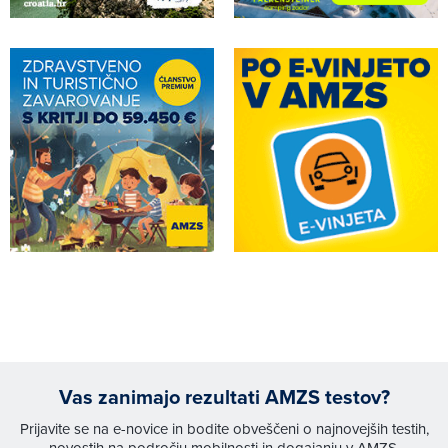
Vas zanimajo rezultati AMZS testov?
Prijavite se na e-novice in bodite obveščeni o najnovejših testih,
novostih na področju mobilnosti in dogajanju v AMZS.