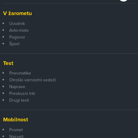
V žarometu
Uvodnik
Avto-moto
Pogovor
Šport
Test
Pnevmatike
Otroški varnostni sedeži
Naprave
Preskusni trki
Drugi testi
Mobilnost
Promet
Nasveti