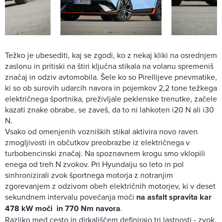
Težko je ubesediti, kaj se zgodi, ko z nekaj kliki na osrednjem
zaslonu in pritiski na štiri ključna stikala na volanu spremeniš
značaj in odziv avtomobila. Šele ko so Pirellijeve pnevmatike,
ki so ob surovih udarcih navora in pojemkov 2,2 tone težkega
električnega športnika, preživljale peklenske trenutke, začele
kazati znake obrabe, se zaveš, da to ni lahkoten i20 N ali i30
N.
Vsako od omenjenih vozniških stikal aktivira novo raven
zmogljivosti in občutkov preobrazbe iz električnega v
turbobencinski značaj. Na spoznavnem krogu smo vklopili
enega od treh N zvokov. Pri Hyundaiju so leto in pol
sinhronizirali zvok športnega motorja z notranjim
zgorevanjem z odzivom obeh električnih motorjev, ki v deset
sekundnem intervalu povečanja moči
na asfalt spravita kar
478 kW moči in 770 Nm navora
.
Razliko med cesto in dirkališčem definirajo tri lastnosti - zvok,