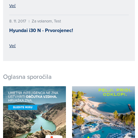
Več
8. 11. 2017
Za volanom, Test
|
Hyundai i30 N - Prvorojenec!
Več
Oglasna sporočila