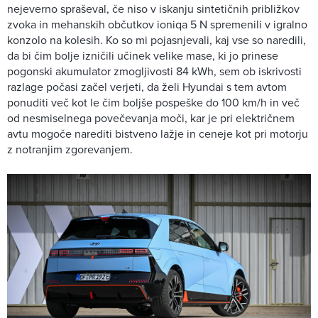
nejeverno spraševal, če niso v iskanju sintetičnih približkov
zvoka in mehanskih občutkov ioniqa 5 N spremenili v igralno
konzolo na kolesih. Ko so mi pojasnjevali, kaj vse so naredili,
da bi čim bolje izničili učinek velike mase, ki jo prinese
pogonski akumulator zmogljivosti 84 kWh, sem ob iskrivosti
razlage počasi začel verjeti, da želi Hyundai s tem avtom
ponuditi več kot le čim boljše pospeške do 100 km/h in več
od nesmiselnega povečevanja moči, kar je pri električnem
avtu mogoče narediti bistveno lažje in ceneje kot pri motorju
z notranjim zgorevanjem.