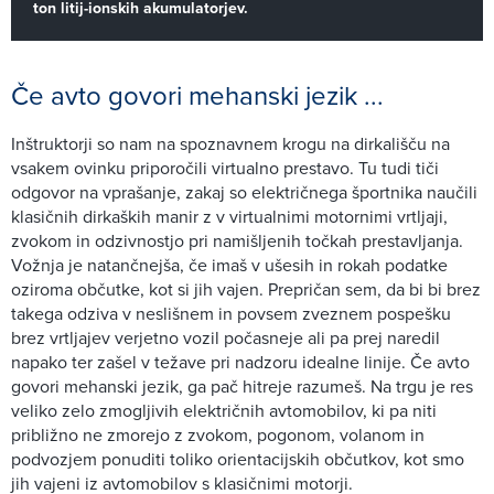
ton litij-ionskih akumulatorjev.
Če avto govori mehanski jezik ...
Inštruktorji so nam na spoznavnem krogu na dirkališču na
vsakem ovinku priporočili virtualno prestavo. Tu tudi tiči
odgovor na vprašanje, zakaj so električnega športnika naučili
klasičnih dirkaških manir z v virtualnimi motornimi vrtljaji,
zvokom in odzivnostjo pri namišljenih točkah prestavljanja.
Vožnja je natančnejša, če imaš v ušesih in rokah podatke
oziroma občutke, kot si jih vajen. Prepričan sem, da bi bi brez
takega odziva v neslišnem in povsem zveznem pospešku
brez vrtljajev verjetno vozil počasneje ali pa prej naredil
napako ter zašel v težave pri nadzoru idealne linije. Če avto
govori mehanski jezik, ga pač hitreje razumeš. Na trgu je res
veliko zelo zmogljivih električnih avtomobilov, ki pa niti
približno ne zmorejo z zvokom, pogonom, volanom in
podvozjem ponuditi toliko orientacijskih občutkov, kot smo
jih vajeni iz avtomobilov s klasičnimi motorji.