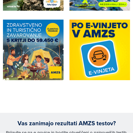
Vas zanimajo rezultati AMZS testov?
Prijavite se na e-novice in bodite obveščeni o najnovejših testih,