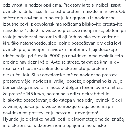
odzivnost in nadzor oprijema. Predstavljajte si najbolj zaprt
ovinek na dirkališču, ki se ostro prelomi navzdol in v levo. Ob
sočasnem zaviranju in pokanju ter grgranju iz navidezne
izpušne cevi, z obvolanskima ročicama bliskovito prestavite
navzdol iz 4. do 2. navidezne prestave menjalnika, ob tem pa
rastejo navidezni motorni vrtljaji. Vrh ovinka avto zadane s
kirurško natančnostjo, sledi polno pospeševanje v dolg levi
ovinek, prej omenjeni navidezni motorni vrtljaji dosežejo
rdeče polje, pri številki 8000 pa navidezni omejevalnik celo
prekine navidezni vžig. Avto se strese, takrat pa krmilnik v
resnici za tisočinko sekunde elektromotorju prekine
električni tok. Stisk obvolanske ročice navidezno prestavi
prestavo višje, navidezni vrtljaji dosežejo optimalno krivuljo
bencinskega navora in moči. V dolgem levem ovinku hitrost
že preseže 145 km/h, potem pa sledi sunek v hrbet in
bliskovito pospeševanje do vstopa v naslednji ovinek. Sledi
zaviranje, pokanje navidezno neizgorelega bencina pri
navideznem prestavljanju navzdol - neverjetno!
Hyundai je elektriko naučil peti, elektromotorjema dal značaj
in elektronsko nadzorovanemu oprijemu mehansko