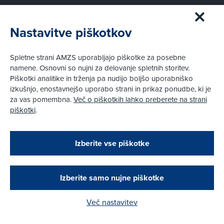
Na poti
Nastavitve piškotkov
Avtomobili
Panorama
Spletne strani AMZS uporabljajo piškotke za posebne
namene. Osnovni so nujni za delovanje spletnih storitev.
Prvi pogled
Piškotki analitike in trženja pa nudijo boljšo uporabniško
Za volanom
izkušnjo, enostavnejšo uporabo strani in prikaz ponudbe, ki je
Test
za vas pomembna.
Več o piškotkih lahko preberete na strani
Tehnika
piškotki
.
Zapri
Pravni vidiki
Podarjamo vam 10 €!
Izberite vse piškotke
Piškotki
Obstoječi in novi AMZS člani, ki boste v AMZS
centru sklenili avtomobilsko zavarovanje in
Politika zasebnosti
opravili registracijo vozila, boste prejeli
Pravno obvestilo
vrednostno darilno kartico z dobroimetjem v višini
Izberite samo nujne piškotke
10 €.
© AMZS
Produkcija:
Creatim
|
Več nastavitev
Kako do darila?
Pri spletni včlanitvi so podprta naslednja plačilna sredstva: