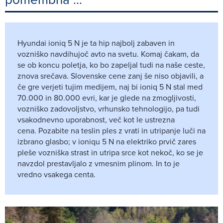
Hyundai ioniq 5 N je ta hip najbolj zabaven in
vozniško navdihujoč avto na svetu. Komaj čakam, da
se ob koncu poletja, ko bo zapeljal tudi na naše ceste,
znova srečava. Slovenske cene zanj še niso objavili, a
če gre verjeti tujim medijem, naj bi ioniq 5 N stal med
70.000 in 80.000 evri, kar je glede na zmogljivosti,
vozniško zadovoljstvo, vrhunsko tehnologijo, pa tudi
vsakodnevno uporabnost, več kot le ustrezna
cena. Pozabite na teslin ples z vrati in utripanje luči na
izbrano glasbo; v ioniqu 5 N na elektriko prvič zares
pleše vozniška strast in utripa srce kot nekoč, ko se je
navzdol prestavljalo z vmesnim plinom. In to je
vredno vsakega centa.