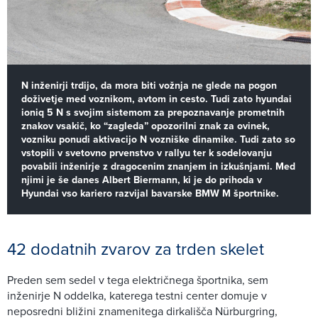
N inženirji trdijo, da mora biti vožnja ne glede na pogon
doživetje med voznikom, avtom in cesto. Tudi zato hyundai
ioniq 5 N s svojim sistemom za prepoznavanje prometnih
znakov vsakič, ko “zagleda” opozorilni znak za ovinek,
vozniku ponudi aktivacijo N vozniške dinamike. Tudi zato so
vstopili v svetovno prvenstvo v rallyu ter k sodelovanju
povabili inženirje z dragocenim znanjem in izkušnjami. Med
njimi je še danes Albert Biermann, ki je do prihoda v
Hyundai vso kariero razvijal bavarske BMW M športnike.
42 dodatnih zvarov za trden skelet
Preden sem sedel v tega električnega športnika, sem
inženirje N oddelka, katerega testni center domuje v
neposredni bližini znamenitega dirkališča Nürburgring,