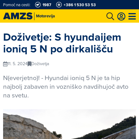
Pomoč na cesti:
1987
+386 1 530 53 53
Motorevija
t
Karting in motošportni center
Najboljši za volanom
Moj AMZS
Doživetje: S hyundaijem
ioniq 5 N po dirkališču
11. 5. 2024
Doživetja
N(everjetno)! - Hyundai ioniq 5 N je ta hip
najbolj zabaven in vozniško navdihujoč avto
na svetu.