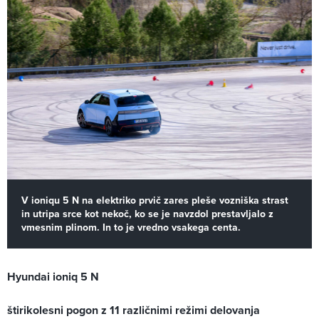
V ioniqu 5 N na elektriko prvič zares pleše vozniška strast
in utripa srce kot nekoč, ko se je navzdol prestavljalo z
vmesnim plinom. In to je vredno vsakega centa.
Hyundai ioniq 5 N
štirikolesni pogon z 11 različnimi režimi delovanja