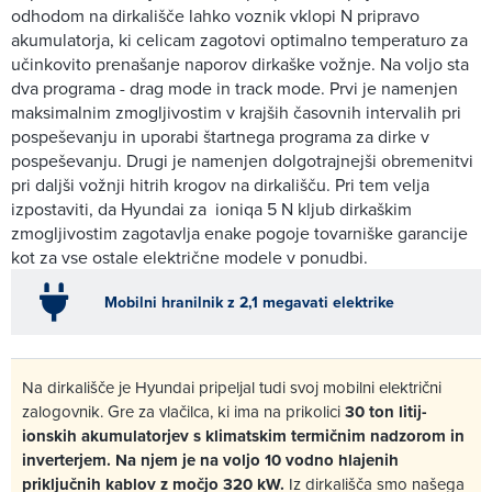
odhodom na dirkališče lahko voznik vklopi N pripravo
akumulatorja, ki celicam zagotovi optimalno temperaturo za
učinkovito prenašanje naporov dirkaške vožnje. Na voljo sta
dva programa - drag mode in track mode. Prvi je namenjen
maksimalnim zmogljivostim v krajših časovnih intervalih pri
pospeševanju in uporabi štartnega programa za dirke v
pospeševanju. Drugi je namenjen dolgotrajnejši obremenitvi
pri daljši vožnji hitrih krogov na dirkališču. Pri tem velja
izpostaviti, da Hyundai za ioniqa 5 N kljub dirkaškim
zmogljivostim zagotavlja enake pogoje tovarniške garancije
kot za vse ostale električne modele v ponudbi.
Mobilni hranilnik z 2,1 megavati elektrike
Na dirkališče je Hyundai pripeljal tudi svoj mobilni električni
zalogovnik. Gre za vlačilca, ki ima na prikolici
30 ton litij-
ionskih akumulatorjev s klimatskim termičnim nadzorom in
inverterjem. Na njem je na voljo 10 vodno hlajenih
priključnih kablov z močjo 320 kW.
Iz dirkališča smo našega