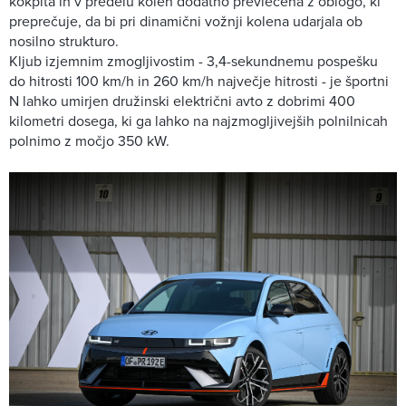
kokpita in v predelu kolen dodatno prevlečena z oblogo, ki
preprečuje, da bi pri dinamični vožnji kolena udarjala ob
nosilno strukturo.
Kljub izjemnim zmogljivostim - 3,4-sekundnemu pospešku
do hitrosti 100 km/h in 260 km/h največje hitrosti - je športni
N lahko umirjen družinski električni avto z dobrimi 400
kilometri dosega, ki ga lahko na najzmogljivejših polnilnicah
polnimo z močjo 350 kW.