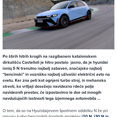
Po štirih hitrih krogih na razgibanem katalonskem
dirkališču Castelloli je hitro postalo jasno, da je hyundai
ioniq 5 N trenutno najbolj zabaven, značajsko najbolj
“bencinski” in vozniško najbolj uživaški električni avto na
svetu. Ker zna peti kot ognjeni turbo stroj, in mehansko
stresti, ko vrtljaji dosežejo navidezno rdeče polje
navideznih prestav, če izpostavimo le dve od mnogih
navdušujočih lastnosti tega izjemnega avtomobila …
O tem, da so na Hyundaijevem športnem oddelku N že pri
razvoju turbo bencinskih športnih modelov
i20 N
,
i30 N in