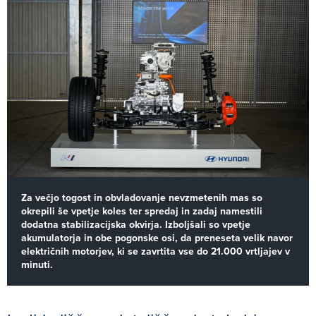
Za večjo togost in obvladovanje nevzmetenih mas so
okrepili še vpetje koles ter spredaj in zadaj namestili
dodatna stabilizacijska okvirja. Izboljšali so vpetje
akumulatorja in obe pogonske osi, da preneseta velik navor
električnih motorjev, ki se zavrtita vse do 21.000 vrtljajev v
minuti.