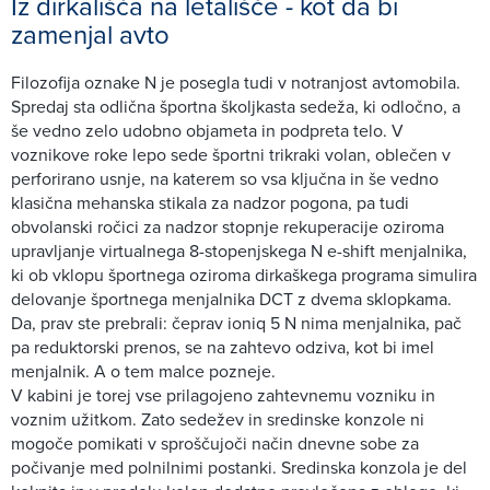
Iz dirkališča na letališče - kot da bi
zamenjal avto
Filozofija oznake N je posegla tudi v notranjost avtomobila.
Spredaj sta odlična športna školjkasta sedeža, ki odločno, a
še vedno zelo udobno objameta in podpreta telo. V
voznikove roke lepo sede športni trikraki volan, oblečen v
perforirano usnje, na katerem so vsa ključna in še vedno
klasična mehanska stikala za nadzor pogona, pa tudi
obvolanski ročici za nadzor stopnje rekuperacije oziroma
upravljanje virtualnega 8-stopenjskega N e-shift menjalnika,
ki ob vklopu športnega oziroma dirkaškega programa simulira
delovanje športnega menjalnika DCT z dvema sklopkama.
Da, prav ste prebrali: čeprav ioniq 5 N nima menjalnika, pač
pa reduktorski prenos, se na zahtevo odziva, kot bi imel
menjalnik. A o tem malce pozneje.
V kabini je torej vse prilagojeno zahtevnemu vozniku in
voznim užitkom. Zato sedežev in sredinske konzole ni
mogoče pomikati v sproščujoči način dnevne sobe za
počivanje med polnilnimi postanki. Sredinska konzola je del