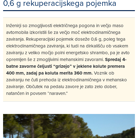
0,6 g rekuperacijskega pojemka
Inženirji so zmogljivosti električnega pogona in večjo maso
avtomobila izkoristili še za večjo moč elektrodinamičnega
zaviranja. Rekuperacijski pojemek doseže 0,6 g, poleg tega
elektrodinamičnega zaviranja, ki tudi na dirkališču ob vsakem
zaviranju z veliko močjo polni energetsko shrambo, pa je avto
opremljen še z zmogljivimi mehanskimi zavorami.
Spredaj 4-
batne zavorne čeljusti “grizejo” v jeklene kolute premera
400 mm, zadaj pa koluta merita 360 mm.
Voznik ob
zaviranju ne čuti prehoda iz elektrodinamičnega v mehansko
zaviranje. Občutek na pedalu zavore je zato zelo dober,
natančen in povsem “naraven.”