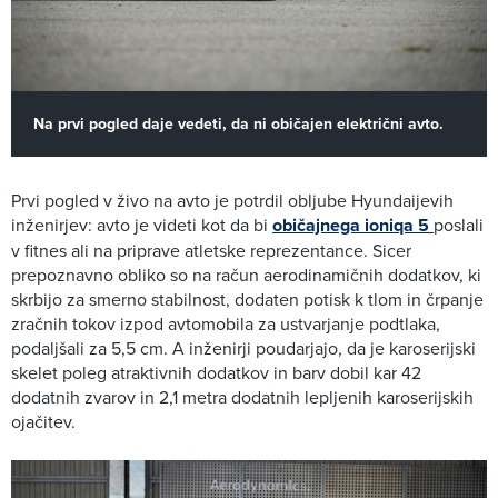
Na prvi pogled daje vedeti, da ni običajen električni avto.
Prvi pogled v živo na avto je potrdil obljube Hyundaijevih
inženirjev: avto je videti kot da bi
običajnega ioniqa 5
poslali
v fitnes ali na priprave atletske reprezentance. Sicer
prepoznavno obliko so na račun aerodinamičnih dodatkov, ki
skrbijo za smerno stabilnost, dodaten potisk k tlom in črpanje
zračnih tokov izpod avtomobila za ustvarjanje podtlaka,
podaljšali za 5,5 cm. A inženirji poudarjajo, da je karoserijski
skelet poleg atraktivnih dodatkov in barv dobil kar 42
dodatnih zvarov in 2,1 metra dodatnih lepljenih karoserijskih
ojačitev.