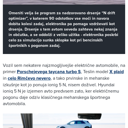
Omeniti velja še program za nadzorovano drsenje “N drift
optimizer”, v katerem 90 odstotkov vse moči in navora
dobita kolesi zadaj, elektronika pa pomaga vzdrževati kot
drsenja. Drsenje s tem avtom seveda zahteva nekaj znanja
in občutka, a se oddolži z veliko užitka - elektronika poskrbi
celo za simulacijo sunka sklopke kot pri bencinskih
športnikih s pogonom zadaj.
Vozil sem nekatere najzmogljivejše električne avtomobile, na
primer
Porschejevega taycana turbo S
, Teslin model
X plaid
in
celo Rimčevo nevero
, a tako prvinske in mehanske
izkušnje kot jo ponuja ionig 5 N, nisem doživel. Hyundai
ioniq 5 N je izjemen avto predvsem zato, ker električnemu
pogonu daje odziv klasičnega mehanskega športnega
avtomobila.