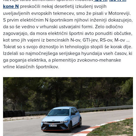
kone N
preskočili nekaj desetletij izkušenj svojih
uveljavljenih evropskih tekmecev, smo že pisali v Motoreviji.
S prvim električnim N športnikom njihovi inženirji dokazujejo,
da so še vedno v vrhunski ustvarjalni formi. Zelo odločno
zagovarjajo, da mora električni športni avto ponuditi občutke,
kot smo jih vajeni iz bencinskih N-ov, GTI-jev, RS-ov, M-ov …
Tokrat so s svojo drznostjo in tehnologijo stopili še korak dlje.
Izdelali so najmočnejšega serijskega hyundaija vseh časov, ki
ga poganja elektrika, a plemenitijo zvokovno-mehanske
vrline klasičnih športnikov.