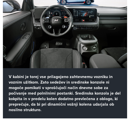
V kabini je torej vse prilagojeno zahtevnemu vozniku in
voznim užitkom. Zato sedežev in sredinske konzole ni
mogoče pomikati v sproščujoči način dnevne sobe za
počivanje med polnilnimi postanki. Sredinska konzola je del
kokpita in v predelu kolen dodatno prevlečena z oblogo, ki
preprečuje, da bi pri dinamični vožnji kolena udarjala ob
nosilno strukturo.