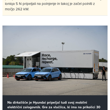
ioniqa 5 N pripeljali na polnjenje in takoj je začel polniti z
močjo 262 kW.
Na dirkališče je Hyundai pripeljal tudi svoj mobilni
električni zalogovnik. Gre za vlačilca, ki ima na prikolici 30