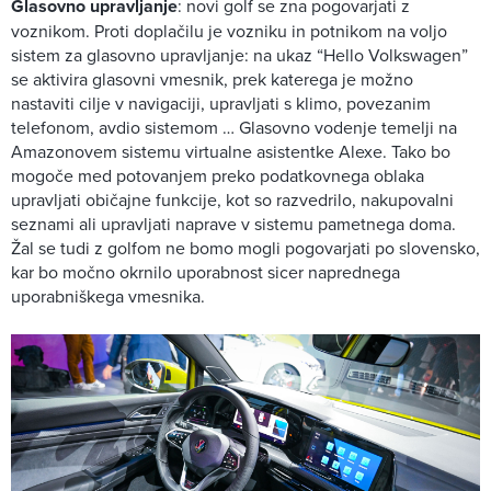
Glasovno upravljanje
: novi golf se zna pogovarjati z
voznikom. Proti doplačilu je vozniku in potnikom na voljo
sistem za glasovno upravljanje: na ukaz “Hello Volkswagen”
se aktivira glasovni vmesnik, prek katerega je možno
nastaviti cilje v navigaciji, upravljati s klimo, povezanim
telefonom, avdio sistemom … Glasovno vodenje temelji na
Amazonovem sistemu virtualne asistentke Alexe. Tako bo
mogoče med potovanjem preko podatkovnega oblaka
upravljati običajne funkcije, kot so razvedrilo, nakupovalni
seznami ali upravljati naprave v sistemu pametnega doma.
Žal se tudi z golfom ne bomo mogli pogovarjati po slovensko,
kar bo močno okrnilo uporabnost sicer naprednega
uporabniškega vmesnika.