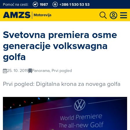
Pomoč na cesti:
1987
+386 1 530 53 53
Motorevija
t
Karting in motošportni center
Najboljši za volanom
Moj AMZS
Svetovna premiera osme
generacije volkswagna
golfa
25. 10. 2019
Panorama, Prvi pogled
Prvi pogled: Digitalna krona za novega golfa