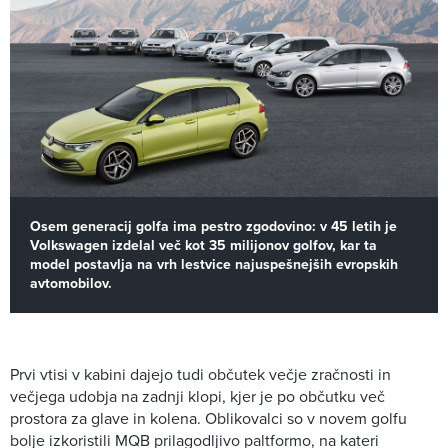
Osem generacij golfa ima pestro zgodovino: v 45 letih je
Volkswagen izdelal več kot 35 milijonov golfov, kar ta
model postavlja na vrh lestvice najuspešnejših evropskih
avtomobilov.
Prvi vtisi v kabini dajejo tudi občutek večje zračnosti in
večjega udobja na zadnji klopi, kjer je po občutku več
prostora za glave in kolena. Oblikovalci so v novem golfu
bolje izkoristili MQB prilagodljivo paltformo, na kateri