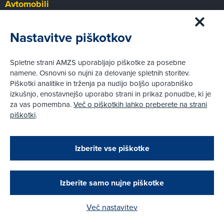
Avtomobili
Panorama
Prvi pogled
Nastavitve piškotkov
Za volanom
Test
Spletne strani AMZS uporabljajo piškotke za posebne
Tehnika
namene. Osnovni so nujni za delovanje spletnih storitev.
Piškotki analitike in trženja pa nudijo boljšo uporabniško
izkušnjo, enostavnejšo uporabo strani in prikaz ponudbe, ki je
Pravni vidiki
za vas pomembna.
Več o piškotkih lahko preberete na strani
Piškotki
piškotki
.
Politika zasebnosti
Pravno obvestilo
Zapri
Podarjamo vam 10 €!
Izberite vse piškotke
Obstoječi in novi AMZS člani, ki boste v AMZS
centru sklenili avtomobilsko zavarovanje in
© AMZS
Produkcija:
Creatim
|
opravili registracijo vozila, boste prejeli
Pri spletni včlanitvi so podprta naslednja plačilna sredstva:
vrednostno darilno kartico z dobroimetjem v višini
Izberite samo nujne piškotke
10 €.
Več nastavitev
Kako do darila?