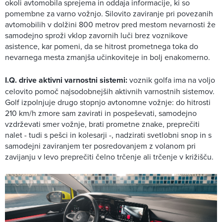
okoli avtomobila sprejema in oddaja informacije, ki so
pomembne za varno vožnjo. Silovito zaviranje pri povezanih
avtomobilih v dolžini 800 metrov pred mestom nevarnosti že
samodejno sproži vklop zavornih luči brez voznikove
asistence, kar pomeni, da se hitrost prometnega toka do
nevarnega mesta zmanjša učinkoviteje in bolj enakomerno.
I.Q. drive aktivni varnostni sistemi:
voznik golfa ima na voljo
celovito pomoč najsodobnejših aktivnih varnostnih sistemov.
Golf izpolnjuje drugo stopnjo avtonomne vožnje: do hitrosti
210 km/h zmore sam zavirati in pospeševati, samodejno
vzdrževati smer vožnje, brati prometne znake, preprečiti
nalet - tudi s pešci in kolesarji -, nadzirati svetlobni snop in s
samodejni zaviranjem ter posredovanjem z volanom pri
zavijanju v levo preprečiti čelno trčenje ali trčenje v križišču.