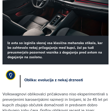
Iz avta so izginila skoraj vsa klasična mehanska stikala, kar
bo zahtevalo nekaj prilagajanja med kupci, žal pa tudi
preusmerjalo pozornost voznika z dogajanja pred avtom na
dogajanje na zaslonu.
Oblika: evolucija z nekaj drznosti
Volkswagnovi oblikovalci pričakovano niso eksperimentirali s
preverjenimi karoserijskimi razmerji in linijami, ki že 45 let pri
kupcih zbujajo občutek domačnosti in predvsem dobro
kljubujejo zobu časa. Golfov oblikovni recept je znan: