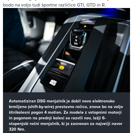
bodo na voljo tudi športne različice GTI, GTD in R.
Avtomatiziran DSG menjalnik je dobil novo elektronsko
krmiljeno (shift-by-wire) prestavno ročico, znova bo na voljo
štirikolesni pogon 4 motion. Za modele z vstopnimi motorji
in pogonom na prednji kolesi so razvili nov, lažji 6-
stopenjski ročni menjalnik, ki je zasnovan za največji navor
320 Nm.