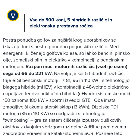
Vse do 300 konj, 5 hibridnih različic in
elektronska prestavna ročica
Pestra ponudba golfov za najširši krog uporabnikov se
izkazuje tudi s pestro ponudbo pogonskih različic. Med
energenti, ki ženejo golfova kolesa, so lahko bencin, plinsko
olje, zemeljski plin in elektrika v kombinaciji z bencinskim
motorjem.
Razpon moči motornih različičic (vseh je osem)
sega od 66 do 221 kW.
Na voljo je kar 5 hibridnih različic:
trije eTSI bencinski motorji - z 81, 96 in 110 kW - s tehnologijo
blagega hibrida (mHEV) v kombinaciji z 48-voltno električno
napeljavo ter dva priključna hibrida (eHybrid) sistemske moči
150 oziroma 180 kW v športni izvedbi GTE. Oba imata
zmogljivejši akumulatorski sklop (13 kWh). Dizelska TDI
motorja (85 in 110 KW) so nadgradili s tehnologijo
"twindosing" – gre za sistem čiščenja izpustov dušikovih
oksidov z dvojnim vbrizgom raztopine AdBlue pred dvema
zaporedno vgrajenima katalizatorjema SCR. Pozneje leto