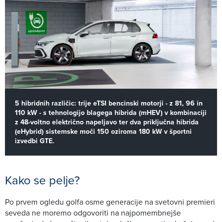
5 hibridnih različic: trije eTSI bencinski motorji - z 81, 96 in
110 kW - s tehnologijo blagega hibrida (mHEV) v kombinaciji
z 48-voltno električno napeljavo ter dva priključna hibrida
(eHybrid) sistemske moči 150 oziroma 180 kW v športni
izvedbi GTE.
Kako se pelje?
Po prvem ogledu golfa osme generacije na svetovni premieri
seveda ne moremo odgovoriti na najpomembnejše