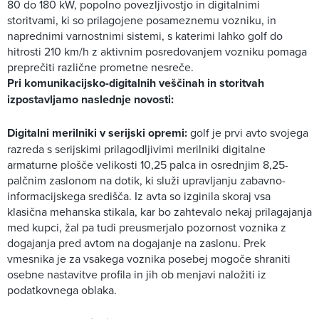
80 do 180 kW, popolno povezljivostjo in digitalnimi
storitvami, ki so prilagojene posameznemu vozniku, in
naprednimi varnostnimi sistemi, s katerimi lahko golf do
hitrosti 210 km/h z aktivnim posredovanjem vozniku pomaga
preprečiti različne prometne nesreče.
Pri komunikacijsko-digitalnih veščinah in storitvah
izpostavljamo naslednje novosti:
Digitalni merilniki v serijski opremi:
golf je prvi avto svojega
razreda s serijskimi prilagodljivimi merilniki digitalne
armaturne plošče velikosti 10,25 palca in osrednjim 8,25-
palčnim zaslonom na dotik, ki služi upravljanju zabavno-
informacijskega središča. Iz avta so izginila skoraj vsa
klasična mehanska stikala, kar bo zahtevalo nekaj prilagajanja
med kupci, žal pa tudi preusmerjalo pozornost voznika z
dogajanja pred avtom na dogajanje na zaslonu. Prek
vmesnika je za vsakega voznika posebej mogoče shraniti
osebne nastavitve profila in jih ob menjavi naložiti iz
podatkovnega oblaka.