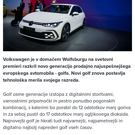
Volkswagen je v domačem Wolfsburgu na svetovni
premieri razkril novo generacijo prodajno najuspešnejšega
evropskega avtomobila - golfa. Novi golf znova postavlja
tehnološka merila svojega razreda.
Golf osme generacije izstopa z digitalnimi storitvami,
varnostnimi pripomočki in pestro ponudbo pogonskih
kombinacij, s katerimi bo porabil do 12 odstotkov manj goriva
in za seboj pustil do 17 odstotkov manj ogljikovega dioksida.
Najnovejši golf je hkrati tudi najvarnejši, najpametnejši in
digitalno najbolj napreden golf vseh časov.