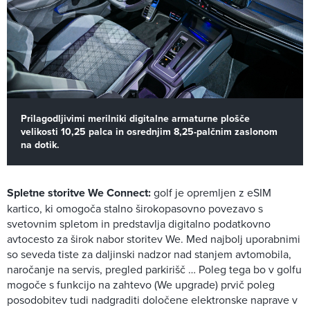
Prilagodljivimi merilniki digitalne armaturne plošče
velikosti 10,25 palca in osrednjim 8,25-palčnim zaslonom
na dotik.
Spletne storitve We Connect:
golf je opremljen z eSIM
kartico, ki omogoča stalno širokopasovno povezavo s
svetovnim spletom in predstavlja digitalno podatkovno
avtocesto za širok nabor storitev We. Med najbolj uporabnimi
so seveda tiste za daljinski nadzor nad stanjem avtomobila,
naročanje na servis, pregled parkirišč … Poleg tega bo v golfu
mogoče s funkcijo na zahtevo (We upgrade) prvič poleg
posodobitev tudi nadgraditi določene elektronske naprave v