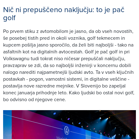
Nič ni prepuščeno naključju: to je pač
golf
Po prvem stiku z avtomobilom je jasno, da ob vseh novostih,
še posebej tistih pred in okoli voznika, golf tekmecem in
kupcem pošilja jasno sporočilo, da želi biti najboljši - tako na
asfaltnih kot na digitalnih avtocestah. Golf je pač golf in pri
Volkswagnu tudi tokrat niso ničesar prepuščali naključju,
pravzaprav se zdi, da so najboljši inženirji v koncernu dobili
nalogo narediti najpametnejši ljudski avto. Ta v vseh ključnih
postavkah - pogon, varnostni sistemi, in digitalne veščine -
postavlja nove razredne mejnike. V Slovenijo bo zapeljal
konec januarja prihodnje leto. Kako ljudski bo ostal novi golf,
bo odvisno od njegove cene.