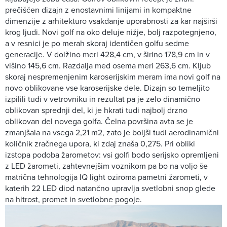
prečiščen dizajn z enostavnimi linijami in kompaktne
dimenzije z arhitekturo vsakdanje uporabnosti za kar najširši
krog ljudi. Novi golf na oko deluje nižje, bolj razpotegnjeno,
a v resnici je po merah skoraj identičen golfu sedme
generacije. V dolžino meri 428,4 cm, v širino 178,9 cm in v
višino 145,6 cm. Razdalja med osema meri 263,6 cm. Kljub
skoraj nespremenjenim karoserijskim meram ima novi golf na
novo oblikovane vse karoserijske dele. Dizajn so temeljito
izpilili tudi v vetrovniku in rezultat pa je zelo dinamično
oblikovan sprednji del, ki je hkrati tudi najbolj drzno
oblikovan del novega golfa. Čelna površina avta se je
zmanjšala na vsega 2,21 m2, zato je boljši tudi aerodinamični
količnik zračnega upora, ki zdaj znaša 0,275. Pri obliki
izstopa podoba žarometov: vsi golfi bodo serijsko opremljeni
z LED žarometi, zahtevnejšim voznikom pa bo na voljo še
matrična tehnologija IQ light oziroma pametni žarometi, v
katerih 22 LED diod natančno upravlja svetlobni snop glede
na hitrost, promet in svetlobne pogoje.