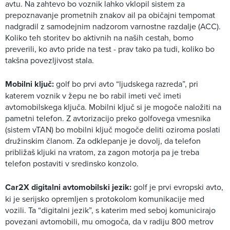
avtu. Na zahtevo bo voznik lahko vklopil sistem za
prepoznavanje prometnih znakov ail pa običajni tempomat
nadgradil z samodejnim nadzorom varnostne razdalje (ACC).
Koliko teh storitev bo aktivnih na naših cestah, bomo
preverili, ko avto pride na test - prav tako pa tudi, koliko bo
takšna povezljivost stala.
Mobilni ključ:
golf bo prvi avto “ljudskega razreda”, pri
katerem voznik v žepu ne bo rabil imeti več imeti
avtomobilskega ključa. Mobilni ključ si je mogoče naložiti na
pametni telefon. Z avtorizacijo preko golfovega vmesnika
(sistem vTAN) bo mobilni ključ mogoče deliti oziroma poslati
družinskim članom. Za odklepanje je dovolj, da telefon
približaš kljuki na vratom, za zagon motorja pa je treba
telefon postaviti v sredinsko konzolo.
Car2X digitalni avtomobilski jezik:
golf je prvi evropski avto,
ki je serijsko opremljen s protokolom komunikacije med
vozili. Ta “digitalni jezik”, s katerim med seboj komunicirajo
povezani avtomobili, mu omogoča, da v radiju 800 metrov