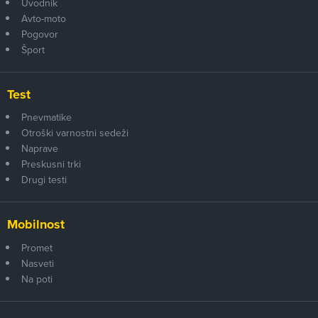
Uvodnik
Avto-moto
Pogovor
Šport
Test
Pnevmatike
Otroški varnostni sedeži
Naprave
Preskusni trki
Drugi testi
Mobilnost
Promet
Nasveti
Na poti