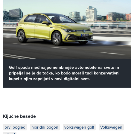
Golf spada med najpomembnejše avtomobile na svetu in
pripeljal se je do točke, ko bodo morali tudi konzervativni
kupci z njim zapeljati v novi digitalni svet.
Ključne besede
prvi pogled
hibridni pogon
volkswagen golf
Volkswagen