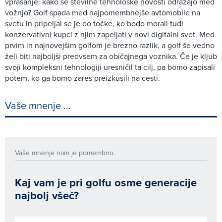
vprašanje: kako se številne tehnološke novosti odražajo med
vožnjo? Golf spada med najpomembnejše avtomobile na
svetu in pripeljal se je do točke, ko bodo morali tudi
konzervativni kupci z njim zapeljati v novi digitalni svet. Med
prvim in najnovejšim golfom je brezno razlik, a golf še vedno
želi biti najboljši predvsem za običajnega voznika. Če je kljub
svoji kompleksni tehnologiji uresničil ta cilj, pa bomo zapisali
potem, ko ga bomo zares preizkusili na cesti.
Vaše mnenje ...
Vaše mnenje nam je pomembno.
Kaj vam je pri golfu osme generacije
najbolj všeč?