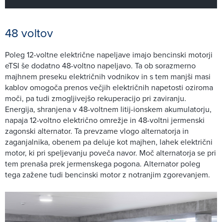
48 voltov
Poleg 12-voltne električne napeljave imajo bencinski motorji
eTSI še dodatno 48-voltno napeljavo. Ta ob sorazmerno
majhnem preseku električnih vodnikov in s tem manjši masi
kablov omogoča prenos večjih električnih napetosti oziroma
moči, pa tudi zmogljivejšo rekuperacijo pri zaviranju.
Energija, shranjena v 48-voltnem litij-ionskem akumulatorju,
napaja 12-voltno električno omrežje in 48-voltni jermenski
zagonski alternator. Ta prevzame vlogo alternatorja in
zaganjalnika, obenem pa deluje kot majhen, lahek električni
motor, ki pri speljevanju poveča navor. Moč alternatorja se pri
tem prenaša prek jermenskega pogona. Alternator poleg
tega zažene tudi bencinski motor z notranjim zgorevanjem.