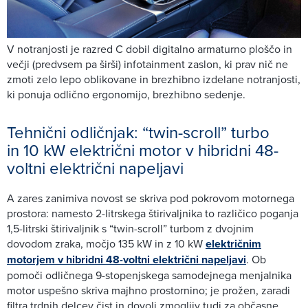
V notranjosti je razred C dobil digitalno armaturno ploščo in
večji (predvsem pa širši) infotainment zaslon, ki prav nič ne
zmoti zelo lepo oblikovane in brezhibno izdelane notranjosti,
ki ponuja odlično ergonomijo, brezhibno sedenje.
Tehnični odličnjak: “twin-scroll” turbo
in 10 kW električni motor v hibridni 48-
voltni električni napeljavi
A zares zanimiva novost se skriva pod pokrovom motornega
prostora: namesto 2-litrskega štirivaljnika to različico poganja
1,5-litrski štirivaljnik s “twin-scroll” turbom z dvojnim
dovodom zraka, močjo 135 kW in z 10 kW
električnim
motorjem v hibridni 48-voltni električni napeljavi
. Ob
pomoči odličnega 9-stopenjskega samodejnega menjalnika
motor uspešno skriva majhno prostornino; je prožen, zaradi
filtra trdnih delcev čist in dovolj zmogljiv tudi za občasne