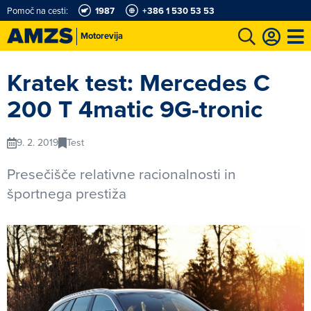
Pomoč na cesti:
1987
+386 1 530 53 53
Motorevija
t
Karting in motošportni center
Najboljši za volanom
Moj AMZS
Kratek test: Mercedes C
200 T 4matic 9G-tronic
9. 2. 2019
Test
Presečišče relativne racionalnosti in
športnega prestiža