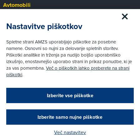
Avtomobili
Panorama
Prvi pogled
Nastavitve piškotkov
Za volanom
Test
Spletne strani AMZS uporabljajo piškotke za posebne
Tehnika
namene. Osnovni so nujni za delovanje spletnih storitev.
Piškotki analitike in trženja pa nudijo boljšo uporabniško
izkušnjo, enostavnejšo uporabo strani in prikaz ponudbe, ki je
Pravni vidiki
za vas pomembna.
Več o piškotkih lahko preberete na strani
Piškotki
piškotki
.
Politika zasebnosti
Pravno obvestilo
Zapri
Podarjamo vam 10 €!
Izberite vse piškotke
Obstoječi in novi AMZS člani, ki boste v AMZS
centru sklenili avtomobilsko zavarovanje in
© AMZS
Produkcija:
Creatim
|
opravili registracijo vozila, boste prejeli
Pri spletni včlanitvi so podprta naslednja plačilna sredstva:
vrednostno darilno kartico z dobroimetjem v višini
Izberite samo nujne piškotke
10 €.
Več nastavitev
Kako do darila?