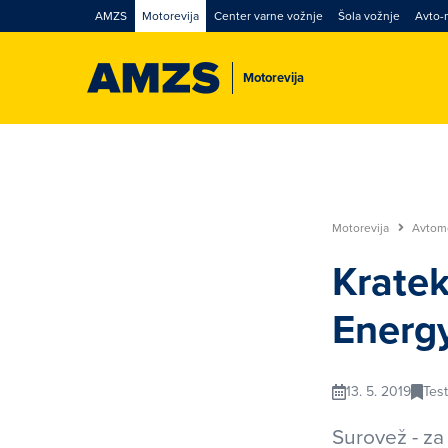
AMZS
Motorevija
Center varne vožnje
Šola vožnje
Avto-
Motorevija
Motorevija
Avtom
Kratek
Energ
13. 5. 2019
Test
Surovež - za