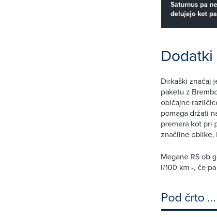
Saturnus pa ne
delujejo kot pa
Dodatki 
Dirkaški značaj 
paketu z Brembov
običajne različi
pomaga držati na
premera kot pri
značilne oblike, 
Megane RS ob go
l/100 km -, če pa
Pod črto ...