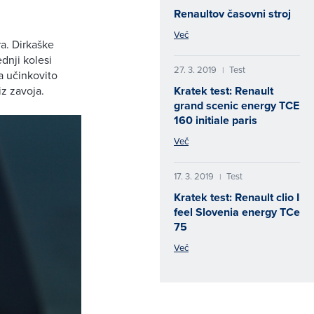
Renaultov časovni stroj
Več
a. Dirkaške
dnji kolesi
27. 3. 2019
Test
|
a učinkovito
iz zavoja.
Kratek test: Renault
grand scenic energy TCE
160 initiale paris
Več
17. 3. 2019
Test
|
Kratek test: Renault clio I
feel Slovenia energy TCe
75
Več