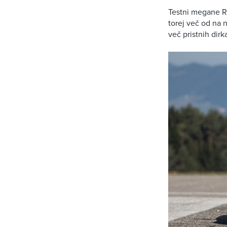
Testni megane R
torej več od na 
več pristnih dir