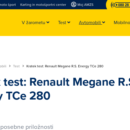
moto šport
Karting in motošportni center
Moj AMZS
V žarometu
Test
Avtomobili
Mobiln
obili
Test
Kratek test: Renault Megane R.S. Energy TCe 280
 test: Renault Megane R.
y TCe 280
 posebne priložnosti