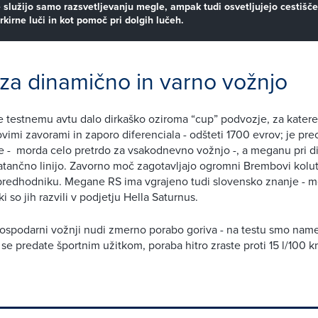
 služijo samo razsvetljevanju megle, ampak tudi osvetljujejo cestišče
rkirne luči in kot pomoč pri dolgih lučeh.
za dinamično in varno vožnjo
je testnemu avtu dalo dirkaško oziroma “cup” podvozje, za katereg
imi zavorami in zaporo diferenciala - odšteti 1700 evrov; je prec
ce - morda celo pretrdo za vsakodnevno vožnjo -, a meganu pri d
tančno linijo. Zavorno moč zagotavljajo ogromni Brembovi kolu
 predhodniku. Megane RS ima vgrajeno tudi slovensko znanje - 
ki so jih razvili v podjetju Hella Saturnus.
spodarni vožnji nudi zmerno porabo goriva - na testu smo namer
 se predate športnim užitkom, poraba hitro zraste proti 15 l/100 