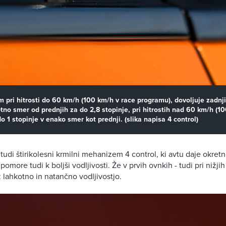
em pri hitrosti do 60 km/h (100 km/h v race programu), dovoljuje zad
tno smer od prednjih za do 2,8 stopinje, pri hitrostih nad 60 km/h (1
 1 stopinje v enako smer kot prednji. (slika napisa 4 control)
di štirikolesni krmilni mehanizem 4 control, ki avtu daje okret
ipomore tudi k boljši vodljivosti. Že v prvih ovnkih - tudi pri nižjih 
lahkotno in natančno vodljivostjo.