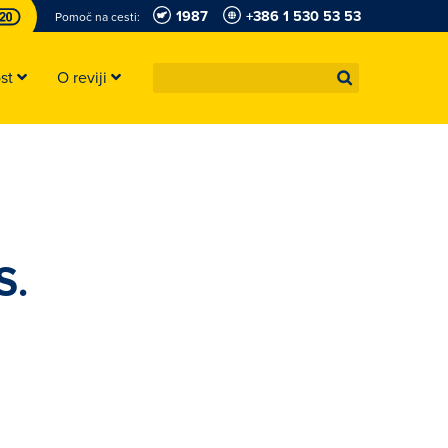
1987
+386 1 530 53 53
Pomoč na cesti:
ost
O reviji
S.