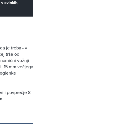
 v ovinkih,
a je treba - v
ej trše od
inamični vožnji
ti, 15 mm večjega
meglenke
ili povprečje 8
km.