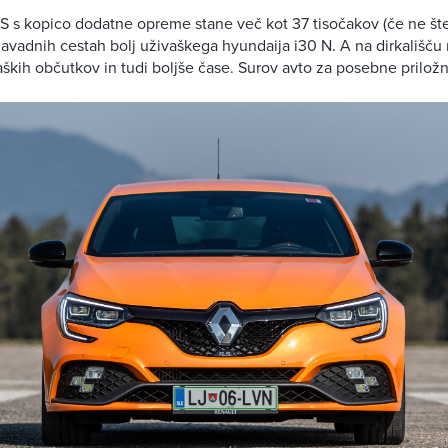
S s kopico dodatne opreme stane več kot 37 tisočakov (če ne št
navadnih cestah bolj uživaškega hyundaija i30 N. A na dirkališč
kaških občutkov in tudi boljše čase. Surov avto za posebne priložn