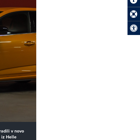
adili v novo
iz Helle