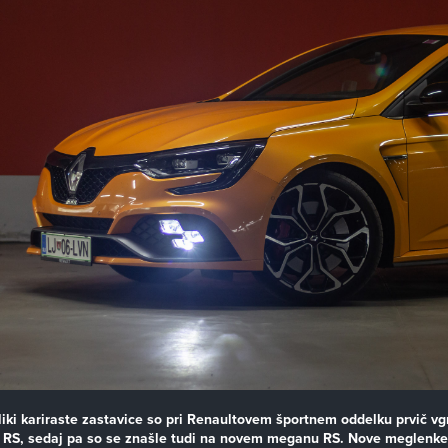
iki kariraste zastavice so pri Renaultovem športnem oddelku prvič vgr
a RS, sedaj pa so se znašle tudi na novem meganu RS. Nove meglenke 