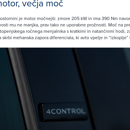
motor, večja moč
rostornini je motor močnejši: zmore 205 kW in ima 390 Nm navor
rovosti mu ne manjka, prav tako ne uporabne prožnosti. Moč na pre
topenjskega ročnega menjalnika s kratkimi in natančnimi hodi, z
 skrbi mehanska zapora diferenciala, ki avto vpelje in ”izkoplje” 