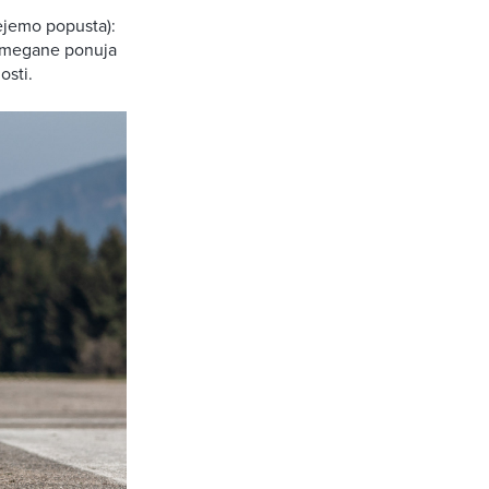
ejemo popusta):
u megane ponuja
osti.