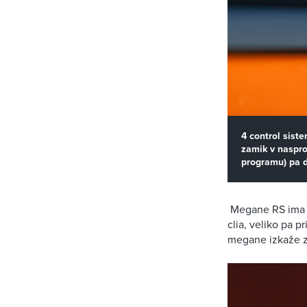
4 control sist
zamik v naspro
programu) pa do
Megane RS ima tu
clia, veliko pa pr
megane izkaže z 