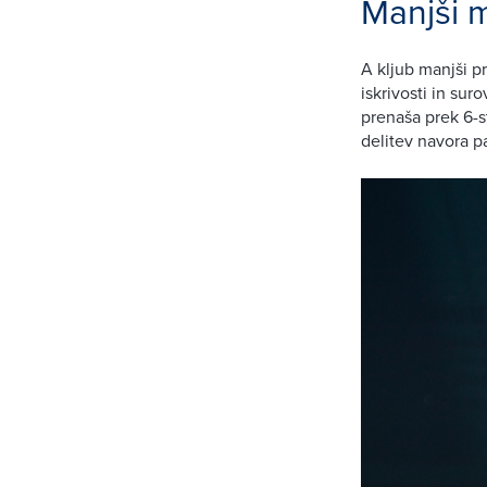
Manjši 
A kljub manjši p
iskrivosti in su
prenaša prek 6-s
delitev navora pa