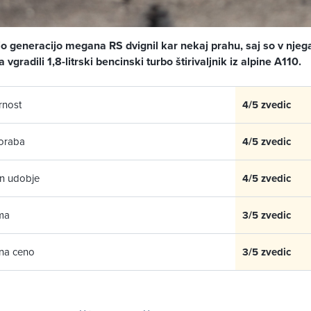
tjo generacijo megana RS dvignil kar nekaj prahu, saj so v nje
 vgradili 1,8-litrski bencinski turbo štirivaljnik iz alpine A110.
rnost
4/5 zvedic
poraba
4/5 zvedic
in udobje
4/5 zvedic
ma
3/5 zvedic
 na ceno
3/5 zvedic