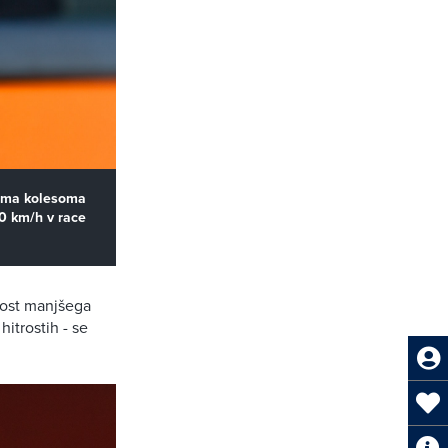
njima kolesoma
00 km/h v race
nost manjšega
hitrostih - se