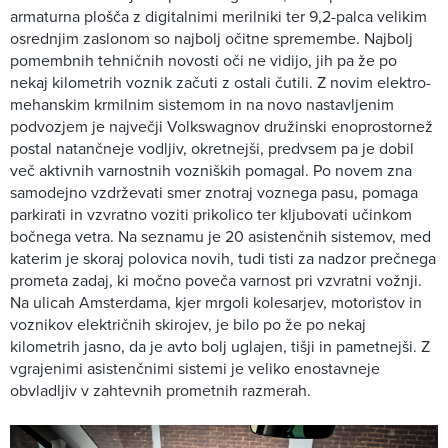
armaturna plošča z digitalnimi merilniki ter 9,2-palca velikim
osrednjim zaslonom so najbolj očitne spremembe. Najbolj
pomembnih tehničnih novosti oči ne vidijo, jih pa že po
nekaj kilometrih voznik začuti z ostali čutili. Z novim elektro-
mehanskim krmilnim sistemom in na novo nastavljenim
podvozjem je največji Volkswagnov družinski enoprostornež
postal natančneje vodljiv, okretnejši, predvsem pa je dobil
več aktivnih varnostnih vozniških pomagal. Po novem zna
samodejno vzdrževati smer znotraj voznega pasu, pomaga
parkirati in vzvratno voziti prikolico ter kljubovati učinkom
bočnega vetra. Na seznamu je 20 asistenčnih sistemov, med
katerim je skoraj polovica novih, tudi tisti za nadzor prečnega
prometa zadaj, ki močno poveča varnost pri vzvratni vožnji.
Na ulicah Amsterdama, kjer mrgoli kolesarjev, motoristov in
voznikov električnih skirojev, je bilo po že po nekaj
kilometrih jasno, da je avto bolj uglajen, tišji in pametnejši. Z
vgrajenimi asistenčnimi sistemi je veliko enostavneje
obvladljiv v zahtevnih prometnih razmerah.