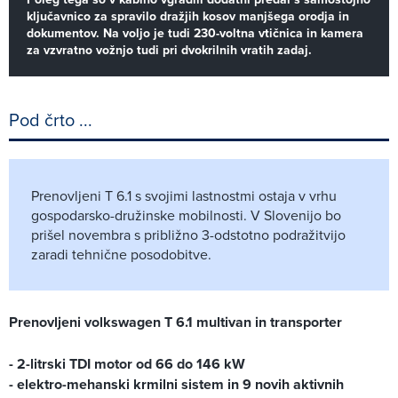
ključavnico za spravilo dražjih kosov manjšega orodja in
dokumentov. Na voljo je tudi 230-voltna vtičnica in kamera
za vzvratno vožnjo tudi pri dvokrilnih vratih zadaj.
Pod črto ...
Prenovljeni T 6.1 s svojimi lastnostmi ostaja v vrhu
gospodarsko-družinske mobilnosti. V Slovenijo bo
prišel novembra s približno 3-odstotno podražitvijo
zaradi tehnične posodobitve.
Prenovljeni volkswagen T 6.1 multivan in transporter
- 2-litrski TDI motor od 66 do 146 kW
- elektro-mehanski krmilni sistem in 9 novih aktivnih