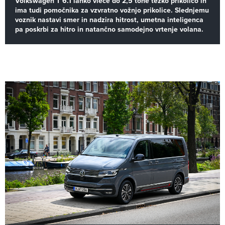
Volkswagen T 6.1 lahko vleče do 2,5 tone težko prikolico in
ima tudi pomočnika za vzvratno vožnjo prikolice. Slednjemu
voznik nastavi smer in nadzira hitrost, umetna inteligenca
pa poskrbi za hitro in natančno samodejno vrtenje volana.