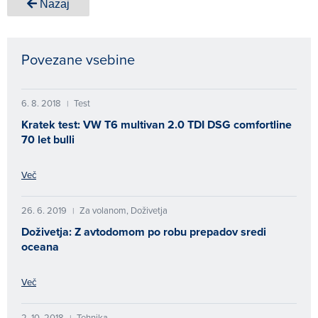
Nazaj
Povezane vsebine
6. 8. 2018
Test
|
Kratek test: VW T6 multivan 2.0 TDI DSG comfortline
70 let bulli
Več
26. 6. 2019
Za volanom, Doživetja
|
Doživetja: Z avtodomom po robu prepadov sredi
oceana
Več
2. 10. 2018
Tehnika
|