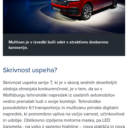
Multivan je v izvedbi bulli odet v atraktivno dvobarvno
karoserijo.
Skrivnost uspeha?
Skrivnost uspeha serije T, ki je v skoraj sedmih desetletjih
obstoja ohranjala konkurenčnost, je v tem, da so v
Wolfsburgu tehnološki napredek iz osebnih avtomobilov
vedno prenašali tudi v svoje kombije. Tehnološka
posodobitev 6.1 transporterju in multivanu prinaša digitalni
napredek, ki pomembno vpliva na večjo varnost, učinkovitost
in udobje. Oblikovno izpiljena motorna maska, pa LED
žarometa - na voljo z opremo highline -, nova platišča in nova