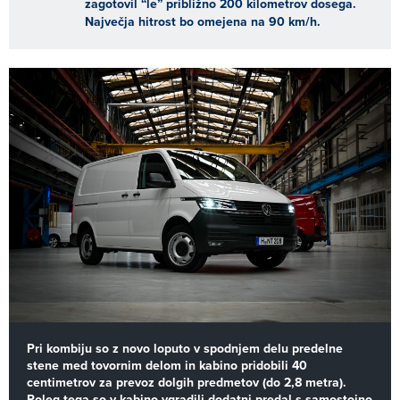
zagotovil “le” približno 200 kilometrov dosega.
Največja hitrost bo omejena na 90 km/h.
Pri kombiju so z novo loputo v spodnjem delu predelne
stene med tovornim delom in kabino pridobili 40
centimetrov za prevoz dolgih predmetov (do 2,8 metra).
Poleg tega so v kabino vgradili dodatni predal s samostojno