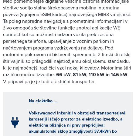
Med pomembnejše digitalne veščine oziroma informacijske
storitve sodijo stalna širokopasovna mobilna internetna
poveza (vgrajena eSIM kartica) najnovejšega MIB3 vmesnika.
Ta poleg napredne navigacije s prometnimi informacijami v
živo omogoča še številne funkcije znotraj aplikacije WE
connect kot so možnost nadzora vozila prek zaslona
pametnega telefona, upravljanje z voznim parkom in
načrtovanjem programa vzdrževanja na daljavo. Pod
motornim pokrovom ni bistvenih sprememb: 2-litrski dizelski
štirivaljnik so prilagodili najstrožjemu okoljskemu standardu,
ki je najmočnejši različici vzel nekaj kilovatov. Motor ima štiri
različno močne izvedbe:
66 kW, 81 kW, 110 kW in 146 kW
.
V pripravi pa je je tudi električni transporter.
Na elektriko ...
Volkswagnovi inženirji v obstoječi transporterjevi
karoseriji iščejo prostor za električno izvedbo, a
električna bližnjica ni prav prepričljiva:
akumulatorski sklop zmogljivosti 37,4kWh bo