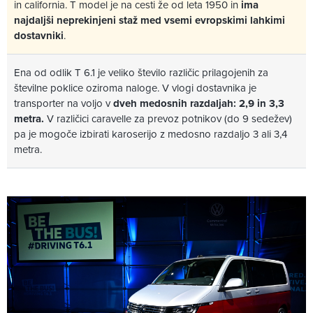
in california. T model je na cesti že od leta 1950 in
ima
najdaljši neprekinjeni staž med vsemi evropskimi lahkimi
dostavniki
.
Ena od odlik T 6.1 je veliko število različic prilagojenih za
številne poklice oziroma naloge. V vlogi dostavnika je
transporter na voljo v
dveh medosnih razdaljah: 2,9 in 3,3
metra.
V različici caravelle za prevoz potnikov (do 9 sedežev)
pa je mogoče izbirati karoserijo z medosno razdaljo 3 ali 3,4
metra.