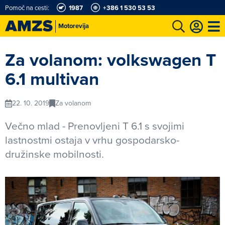
Pomoč na cesti:
1987
+386 1 530 53 53
Motorevija
t
Karting in motošportni center
Najboljši za volanom
Moj AMZS
Za volanom: volkswagen T
6.1 multivan
22. 10. 2019
Za volanom
Večno mlad - Prenovljeni T 6.1 s svojimi
lastnostmi ostaja v vrhu gospodarsko-
družinske mobilnosti.