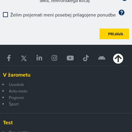
SMS, telefonskega klica)
Želim prejemati meni posebej prilagojene ponudbe
PRIJAVA
V žarometu
Uvodnik
Avto-moto
Pogovor
Šport
Test