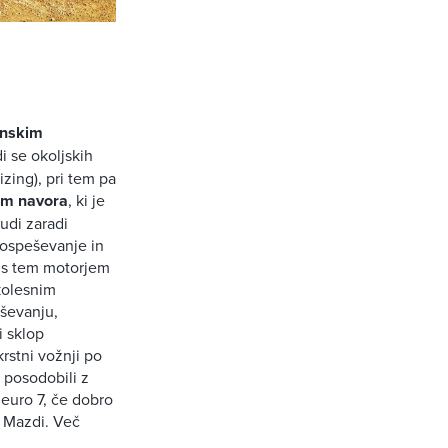
inskim
i se okoljskih
zing), pri tem pa
 Nm navora
, ki je
tudi zaradi
 pospeševanje in
5 s tem motorjem
ikolesnim
ševanju,
i sklop
rstni vožnji po
 posodobili z
 euro 7, če dobro
i Mazdi. Več