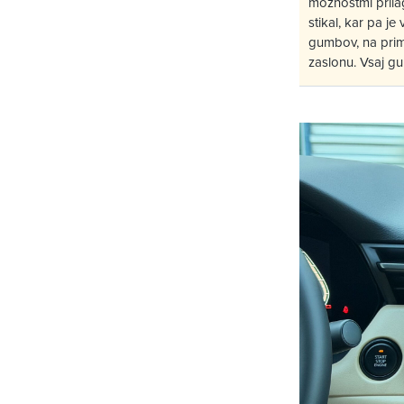
možnostmi prilag
stikal, kar pa j
gumbov, na prime
zaslonu. Vsaj gum