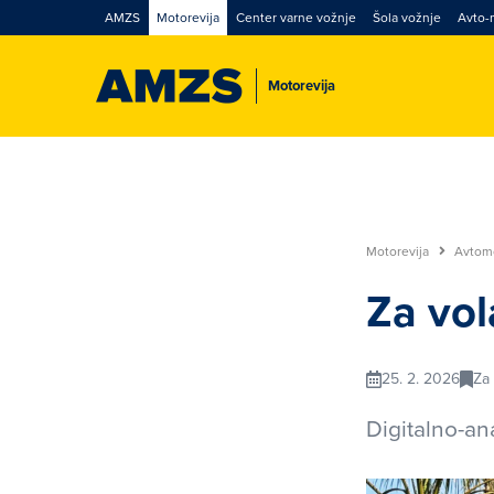
AMZS
Motorevija
Center varne vožnje
Šola vožnje
Avto-
Motorevija
Motorevija
Avtom
Za vo
25. 2. 2026
Za
Digitalno-ana