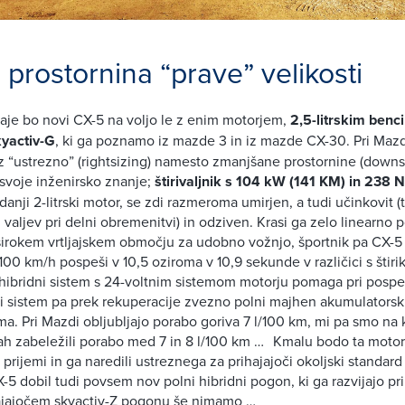
prostornina “prave” velikosti
aje bo novi CX-5 na voljo le z enim motorjem,
2,5-litrskim benc
kyactiv-G
, ki ga poznamo iz mazde 3 in iz mazde CX-30. Pri Mazd
 z “ustrezno” (rightsizing) namesto zmanjšane prostornine (downsi
 svoje inženirsko znanje;
štirivaljnik s 104 kW (141 KM) in 238
nji 2-litrski motor, se zdi razmeroma umirjen, a tudi učinkovit (
 valjev pri delni obremenitvi) in odziven. Krasi ga zelo linearno
širokem vrtljajskem območju za udobno vožnjo, športnik pa CX-
100 km/h pospeši v 10,5 oziroma v 10,9 sekunde v različici s štir
hibridni sistem s 24-voltnim sistemom motorju pomaga pri pospe
ni sistem pa prek rekuperacije zvezno polni majhen akumulatorsk
ma. Pri Mazdi obljubljajo porabo goriva 7 l/100 km, mi pa smo na k
ah zabeležili porabo med 7 in 8 l/100 km … Kmalu bodo ta motor
prijemi in ga naredili ustreznega za prihajajoči okoljski standard
X-5 dobil tudi povsem nov polni hibridni pogon, ki ga razvijajo pr
ajajočem skyactiv-Z pogonu še nimamo …