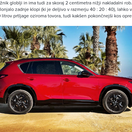
jažnik globlji in ima tudi za skoraj 2 centimetra nižji nakladalni rob
njalo zadnje klopi (ki je deljivo v razmerju 40 : 20 : 40), lahko 
litrov prtljage oziroma tovora, tudi kakšen pokončnejši kos opr