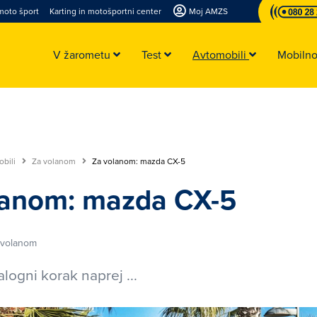
moto šport
Karting in motošportni center
Moj AMZS
V žarometu
Test
Avtomobili
Mobiln
obili
Za volanom
Za volanom: mazda CX-5
lanom: mazda CX-5
 volanom
logni korak naprej ...