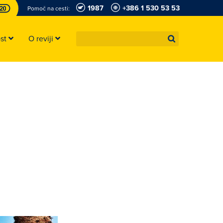
1987
+386 1 530 53 53
Pomoč na cesti:
ost
O reviji