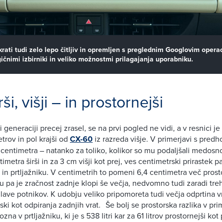
krati tudi zelo lepo čitljiv in opremljen s preglednim Googlovim opera
ičnimi izbirniki in veliko možnostmi prilagajanja uporabniku.
irši, višji – in prostornejši
 generaciji precej zrasel, se na prvi pogled ne vidi, a v resnici j
trov in pol krajši od
CX-60
iz razreda višje. V primerjavi s pred
5 centimetra – natanko za toliko, kolikor so mu podaljšali medosno
ntimetra širši in za 3 cm višji kot prej, ves centimetrski prirastek
i in prtljažniku. V centimetrih to pomeni 6,4 centimetra več pros
u pa je zračnost zadnje klopi še večja, nedvomno tudi zaradi tre
lave potnikov. K udobju veliko pripomoreta tudi večja odprtina vr
ski kot odpiranja zadnjih vrat. Še bolj se prostorska razlika v pri
a v prtljažniku, ki je s 538 litri kar za 61 litrov prostornejši kot