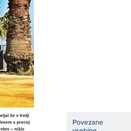
jal že v tretji
Povezane
edvsem s precej
vsebine
avtov – nižjo