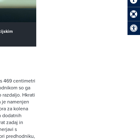
cijskim
e s 469 centimetri
hodnikom so ga
 razdaljo. Hkrati
 pa je namenjen
tora za kolena
h dodatnih
at zadaj in
merjavi s
 pri predhodniku,