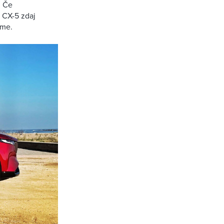
. Če
v CX-5 zdaj
eme.