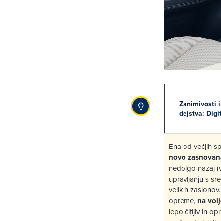
Zanimivosti i
dejstva: Digi
Ena od večjih s
novo zasnovana
nedolgo nazaj 
upravljanju s sr
velikih zaslonov
opreme,
na volj
lepo čitljiv in 