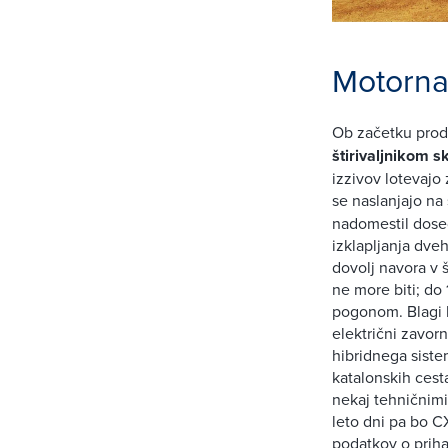
Motorna 
Ob začetku prod
štirivaljnikom s
izzivov lotevajo
se naslanjajo na
nadomestil doseda
izklapljanja dveh
dovolj navora v 
ne more biti; do 
pogonom. Blagi 
električni zavor
hibridnega siste
katalonskih cest
nekaj tehničnimi 
leto dni pa bo C
podatkov o prih