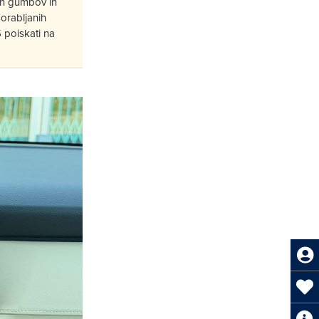
nih gumbov in
porabljanih
 poiskati na