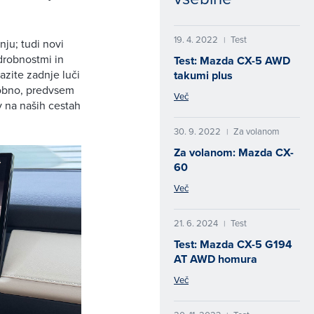
19. 4. 2022
Test
|
nju; tudi novi
drobnostmi in
Test: Mazda CX-5 AWD
razite zadnje luči
takumi plus
dobno, predvsem
Več
v na naših cestah
30. 9. 2022
Za volanom
|
Za volanom: Mazda CX-
60
Več
21. 6. 2024
Test
|
Test: Mazda CX-5 G194
AT AWD homura
Več