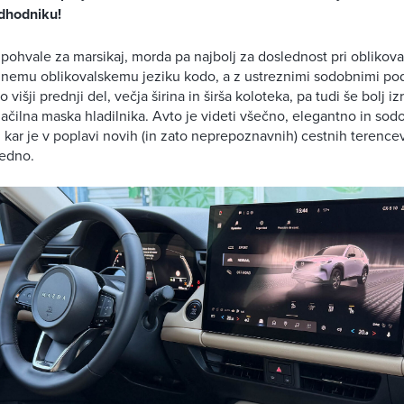
edhodniku!
 pohvale za marsikaj, morda pa najbolj za doslednost pri oblikova
inemu oblikovalskemu jeziku kodo, a z ustreznimi sodobnimi po
o višji prednji del, večja širina in širša koloteka, pa tudi še bolj iz
ačilna maska hladilnika. Avto je videti všečno, elegantno in so
kar je v poplavi novih (in zato neprepoznavnih) cestnih terence
redno.