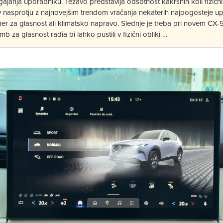
ajanja uporabniku. Težavo predstavlja odsotnost kakršnih koli fizič
e v nasprotju z najnovejšim trendom vračanja nekaterih najpogosteje u
r za glasnost ali klimatsko napravo. Slednje je treba pri novem CX-5
b za glasnost radia bi lahko pustili v fizični obliki …