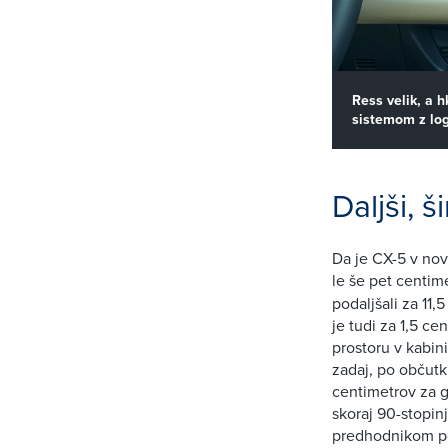
Ress velik, a h
sistemom z log
Daljši, š
Da je CX-5 v novi
le še pet centime
podaljšali za 11,
je tudi za 1,5 ce
prostoru v kabin
zadaj, po občutk
centimetrov za g
skoraj 90-stopinj
predhodnikom pozn