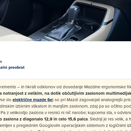
n
talni preobrat
prememb – in hkrati odklonov od dosedanje Mazdine ergonomske filoz
 notranjost z velikim, na dotik občutljivim zaslonom multimedijs
(vse do
električne mazde 6e
) so pri Mazdi zagovarjali analognejši pri
edinskim izbirnim stikalom in manjšim zaslonom, zdaj pa so očitno pod
. Pa z velikostjo zaslona v resnici ni nič narobe; kupcema sta, v odvis
o zaslona z diagonalo 12,9 in celo 15,6 palca
. Slednji je res velik, a 
opremljen s preglednim Googlovim operacijskim sistemom z logičnimi izbi