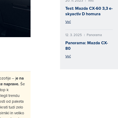
20. 11. 2023
Test
|
Test: Mazda CX-60 3,3 e-
skyactiv D homura
Več
12. 3. 2025
Panorama
|
Panorama: Mazda CX-
80
Več
ofije – j
e na
ke naprave.
Še
stop k
legli trendu
nosti od paketa
hkrati tudi zelo
rniki in veliko