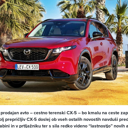
prodajan avto – cestno terenski CX-5 – bo kmalu na ceste zapel
olj prepričljiv CX-5 doslej ob vseh ostalih novostih navduši pr
bini in v prtljažniku ter s sila redko videno “lastnostjo” novih 