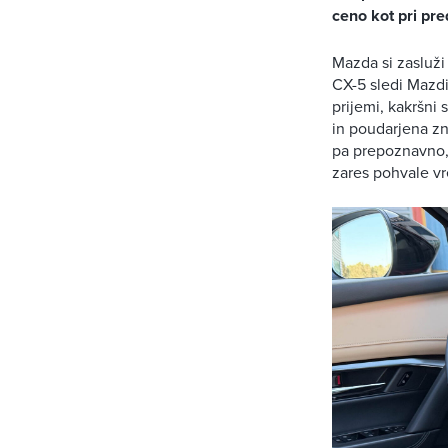
ceno kot pri pr
Mazda si zasluži
CX-5 sledi Mazd
prijemi, kakršni s
in poudarjena zn
pa prepoznavno, 
zares pohvale v