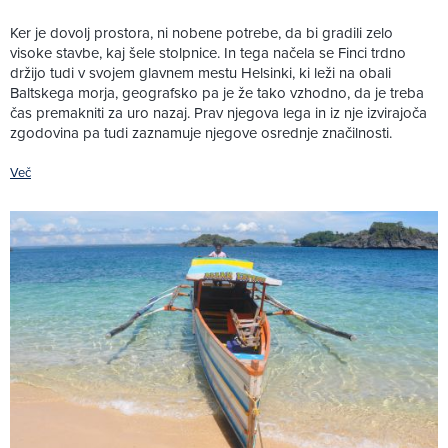
Ker je dovolj prostora, ni nobene potrebe, da bi gradili zelo
visoke stavbe, kaj šele stolpnice. In tega načela se Finci trdno
držijo tudi v svojem glavnem mestu Helsinki, ki leži na obali
Baltskega morja, geografsko pa je že tako vzhodno, da je treba
čas premakniti za uro nazaj. Prav njegova lega in iz nje izvirajoča
zgodovina pa tudi zaznamuje njegove osrednje značilnosti.
Več