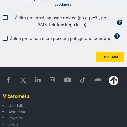
zasebnosti
.
Želim prejemati splošne novice (po e-pošti, prek
SMS, telefonskega klica)
Želim prejemati meni posebej prilagojene ponudbe
PRIJAVA
V žarometu
Uvodnik
Avto-moto
Pogovor
Šport