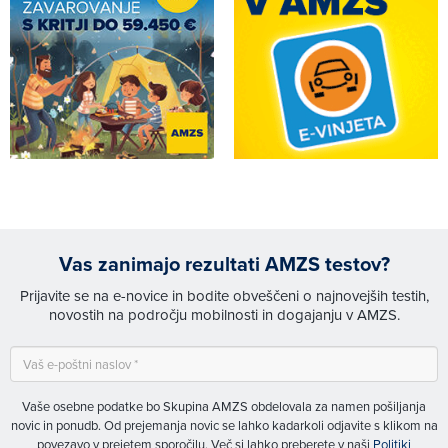
Vas zanimajo rezultati AMZS testov?
Prijavite se na e-novice in bodite obveščeni o najnovejših testih,
novostih na področju mobilnosti in dogajanju v AMZS.
Vaše osebne podatke bo Skupina AMZS obdelovala za namen pošiljanja
novic in ponudb. Od prejemanja novic se lahko kadarkoli odjavite s klikom na
povezavo v prejetem sporočilu. Več si lahko preberete v naši
Politiki