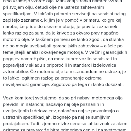
celo vzamejo vzorec olja. Marsikdaj stranka namreč vztraja
pri svojem olju, četudi olje ne ustreza zahtevanim
specifikacijam. V takšnih primerih serviserji na servisni nalog
zapišejo zaznamek, ki jim je v pomoč v primeru, ko gre kaj
narobe; če pride do okvare motorja, je prav ta zaznamek
lahko razlog za sum, da je krivec za okvaro prav napačno
motorno olje. V takšnem primeru se lahko zgodi, da stranka
ne bo mogla uveljavljati garancijskih zahtevkov – a šele po
temeljitejši analizi okvarjenega motorja. V večini garancijskih
pogojev namreč piše, da mora kupec vozilo servisirati in
popravljati v skladu s priporočili in standardi izdelovalca
avtomobilov. Če motorno olje tem standardom ne ustreza, je
to lahko legitimen razlog za prenehanje oziroma
neveljavnost garancije. Zagotovo pa tega ni lahko dokazati.
Voznikom torej svetujemo, da so pri nabavi motornega olja
previdni in natančni; nabavijo naj olje priznanih in
uveljavljenih izdelovalcev, natančno naj se pozanimajo o
ustreznih specifikacijah, izognejo pa naj se sumljivim
prodajalcem. Tudi izjemno nizke cene so lahko znak za alarm
oziroma za prevaro; že hitra primerjava cen olj na svetovnem