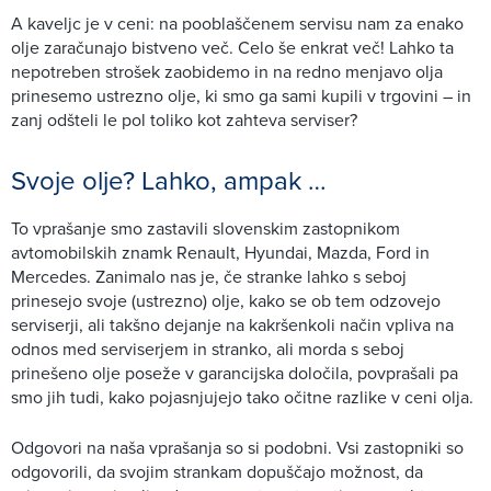
A kaveljc je v ceni: na pooblaščenem servisu nam za enako
olje zaračunajo bistveno več. Celo še enkrat več! Lahko ta
nepotreben strošek zaobidemo in na redno menjavo olja
prinesemo ustrezno olje, ki smo ga sami kupili v trgovini – in
zanj odšteli le pol toliko kot zahteva serviser?
Svoje olje? Lahko, ampak …
To vprašanje smo zastavili slovenskim zastopnikom
avtomobilskih znamk Renault, Hyundai, Mazda, Ford in
Mercedes. Zanimalo nas je, če stranke lahko s seboj
prinesejo svoje (ustrezno) olje, kako se ob tem odzovejo
serviserji, ali takšno dejanje na kakršenkoli način vpliva na
odnos med serviserjem in stranko, ali morda s seboj
prinešeno olje poseže v garancijska določila, povprašali pa
smo jih tudi, kako pojasnjujejo tako očitne razlike v ceni olja.
Odgovori na naša vprašanja so si podobni. Vsi zastopniki so
odgovorili, da svojim strankam dopuščajo možnost, da