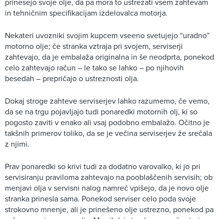
prinesejo svoje olje, da pa mora to ustrezati vsem zahtevam
in tehničnim specifikacijam izdelovalca motorja.
Nekateri uvozniki svojim kupcem vseeno svetujejo “uradno”
motorno olje; če stranka vztraja pri svojem, serviserji
zahtevajo, da je embalaža originalna in še neodprta, ponekod
celo zahtevajo račun – le tako se lahko – po njihovih
besedah – prepričajo o ustreznosti olja.
Dokaj stroge zahteve serviserjev lahko razumemo, če vemo,
da se na trgu pojavljajo tudi ponaredki motornih olj, ki so
pogosto zaviti v enako ali vsaj podobno embalažo. Očitno je
takšnih primerov toliko, da se je večina serviserjev že srečala
z njimi.
Prav ponaredki so krivi tudi za dodatno varovalko, ki jo pri
servisiranju praviloma zahtevajo na pooblaščenih servisih; ob
menjavi olja v servisni nalog namreč vpišejo, da je novo olje
stranka prinesla sama. Ponekod serviser celo poda svoje
strokovno mnenje, ali je prinešeno olje ustrezno, ponekod pa