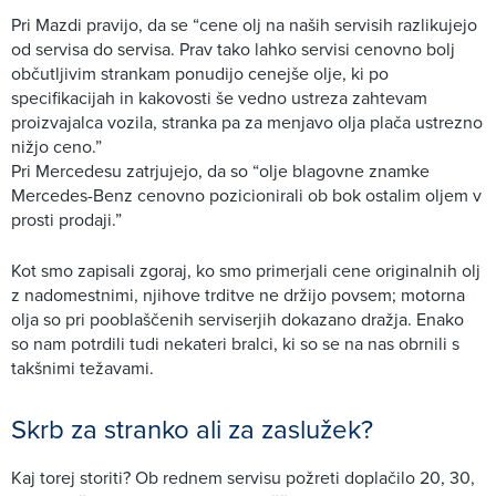
Pri Mazdi pravijo, da se “cene olj na naših servisih razlikujejo
od servisa do servisa. Prav tako lahko servisi cenovno bolj
občutljivim strankam ponudijo cenejše olje, ki po
specifikacijah in kakovosti še vedno ustreza zahtevam
proizvajalca vozila, stranka pa za menjavo olja plača ustrezno
nižjo ceno.”
Pri Mercedesu zatrjujejo, da so “olje blagovne znamke
Mercedes-Benz cenovno pozicionirali ob bok ostalim oljem v
prosti prodaji.”
Kot smo zapisali zgoraj, ko smo primerjali cene originalnih olj
z nadomestnimi, njihove trditve ne držijo povsem; motorna
olja so pri pooblaščenih serviserjih dokazano dražja. Enako
so nam potrdili tudi nekateri bralci, ki so se na nas obrnili s
takšnimi težavami.
Skrb za stranko ali za zaslužek?
Kaj torej storiti? Ob rednem servisu požreti doplačilo 20, 30,