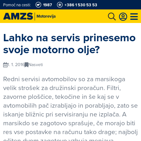
Pomoč na cesti:
1987
+386 1 530 53 53
Motorevija
t
Karting in motošportni center
Najboljši za volanom
Moj AMZS
Lahko na servis prinesemo
svoje motorno olje?
1. 1. 2016
Nasveti
Redni servisi avtomobilov so za marsikoga
velik strošek za družinski proračun. Filtri,
zavorne ploščice, tekočine in še kaj se v
avtomobilih pač izrabljajo in porabljajo, zato se
iskanje bližnic pri servisiranju ne izplača. A
marsikdo se zagotovo sprašuje, če morajo biti
res vse postavke na računu tako drage; najbolj
očiten dvom zagotovo vzbuja menjava