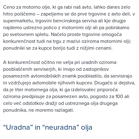
Ceno za motorno olje, ki ga rabi naš avto, lahko danes zelo
hitro poiščemo – zapeljemo se do prve trgovine z avto deli, v
supermarketu, trgovini bencinskega servisa ali kje drugje
najdemo ustrezno polico z motornimi olji ali pa pobrskamo
po svetovnem spletu. Načelo proste trgovine omogoča
konkurenčnost tudi na trgu z mazivi oziroma motornimi olji;
ponudniki se za kupce borijo tudi z nižjimi cenami.
A konkurenčnost očitno ne velja pri uradnih oziroma
pooblaščenih serviserjih, ki imajo od zastopnikov
posameznih avtomobilskih znamk pooblastilo, da servisirajo
in vzdržujejo avtomobile njihovih kupcev. Drugače si dejstva,
da je liter motornega olja, ki ga izdelovalec priporoča
oziroma predpisuje za posamezen avto, pogosto za 100 ali
celo več odstotkov dražji od ustreznega olja drugega
ponudnika, ne moremo razlagati.
“Uradna” in “neuradna” olja