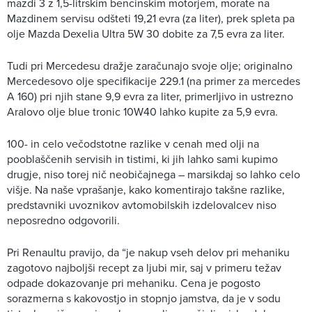
mazdi 3 z 1,5-litrskim bencinskim motorjem, morate na
Mazdinem servisu odšteti 19,21 evra (za liter), prek spleta pa
olje Mazda Dexelia Ultra 5W 30 dobite za 7,5 evra za liter.
Tudi pri Mercedesu dražje zaračunajo svoje olje; originalno
Mercedesovo olje specifikacije 229.1 (na primer za mercedes
A 160) pri njih stane 9,9 evra za liter, primerljivo in ustrezno
Aralovo olje blue tronic 10W40 lahko kupite za 5,9 evra.
100- in celo večodstotne razlike v cenah med olji na
pooblaščenih servisih in tistimi, ki jih lahko sami kupimo
drugje, niso torej nič neobičajnega – marsikdaj so lahko celo
višje. Na naše vprašanje, kako komentirajo takšne razlike,
predstavniki uvoznikov avtomobilskih izdelovalcev niso
neposredno odgovorili.
Pri Renaultu pravijo, da “je nakup vseh delov pri mehaniku
zagotovo najboljši recept za ljubi mir, saj v primeru težav
odpade dokazovanje pri mehaniku. Cena je pogosto
sorazmerna s kakovostjo in stopnjo jamstva, da je v sodu