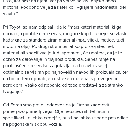
tisto, kar piše na njem, kar pa vpliva na življenjsko dobo
motorja. Podobno velja za katerikoli vgrajeni nadomestni del
v avtu.”
Pri Toyoti so nam odpisali, da je “marsikateri material, ki ga
uporablja pooblaščeni servis, mogoče kupiti ceneje, še zlasti
kadar gre za standardiziran material (npr., vijaki, matice, tudi
motorna olja). Po drugi strani pa lahko proizvajalec nek
material ali specifikacijo tudi spremeni, če ugotovi, da je to
dobro za delovanje in trajnost produkta. Servisiranje na
pooblaščenem servisu zagotavlja, da bo avto vselej
optimalno servisiran po najnovejših navodilih proizvajalca, ter
da bo pri tem uporabljen ustrezen material s preverjenim
poreklom. Vsako odstopanje od tega predstavlja za stranko
tveganje.”
Od Forda smo prejeli odgovor, da je “treba zagotoviti
primerjavo primerljivega. Olje neustreznih tehničnih
specifikacij je lahko cenejše, pusti pa lahko usodne posledice
na pogonskem sklopu vozila.”