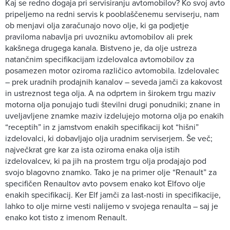
Kaj se redno dogaja pri servisiranju avtomobilov? Ko svoj avto
pripeljemo na redni servis k pooblaščenemu serviserju, nam
ob menjavi olja zaračunajo novo olje, ki ga podjetje
praviloma nabavlja pri uvozniku avtomobilov ali prek
kakšnega drugega kanala. Bistveno je, da olje ustreza
natančnim specifikacijam izdelovalca avtomobilov za
posamezen motor oziroma različico avtomobila. Izdelovalec
– prek uradnih prodajnih kanalov – seveda jamči za kakovost
in ustreznost tega olja. A na odprtem in širokem trgu maziv
motorna olja ponujajo tudi številni drugi ponudniki; znane in
uveljavljene znamke maziv izdelujejo motorna olja po enakih
“receptih” in z jamstvom enakih specifikacij kot “hišni”
izdelovalci, ki dobavljajo olja uradnim serviserjem. Še več;
največkrat gre kar za ista oziroma enaka olja istih
izdelovalcev, ki pa jih na prostem trgu olja prodajajo pod
svojo blagovno znamko. Tako je na primer olje “Renault” za
specifičen Renaultov avto povsem enako kot Elfovo olje
enakih specifikacij. Ker Elf jamči za last-nosti in specifikacije,
lahko to olje mirne vesti nalijemo v svojega renaulta – saj je
enako kot tisto z imenom Renault.