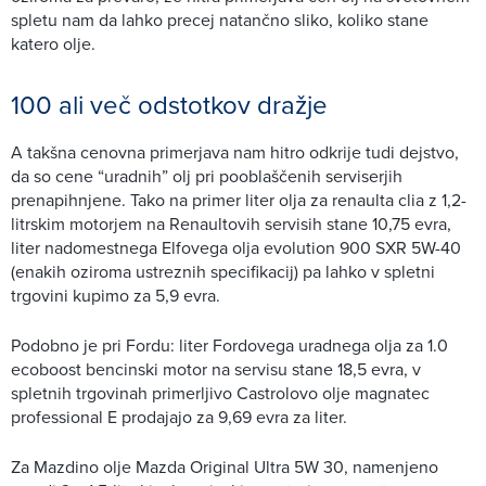
spletu nam da lahko precej natančno sliko, koliko stane
katero olje.
100 ali več odstotkov dražje
A takšna cenovna primerjava nam hitro odkrije tudi dejstvo,
da so cene “uradnih” olj pri pooblaščenih serviserjih
prenapihnjene. Tako na primer liter olja za renaulta clia z 1,2-
litrskim motorjem na Renaultovih servisih stane 10,75 evra,
liter nadomestnega Elfovega olja evolution 900 SXR 5W-40
(enakih oziroma ustreznih specifikacij) pa lahko v spletni
trgovini kupimo za 5,9 evra.
Podobno je pri Fordu: liter Fordovega uradnega olja za 1.0
ecoboost bencinski motor na servisu stane 18,5 evra, v
spletnih trgovinah primerljivo Castrolovo olje magnatec
professional E prodajajo za 9,69 evra za liter.
Za Mazdino olje Mazda Original Ultra 5W 30, namenjeno