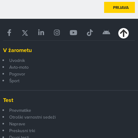
PRIJAVA
V žarometu
Uvodnik
Avto-moto
Pogovor
Šport
Test
Pnevmatike
Otroški varnostni sedeži
Naprave
Preskusni trki
Drugi testi