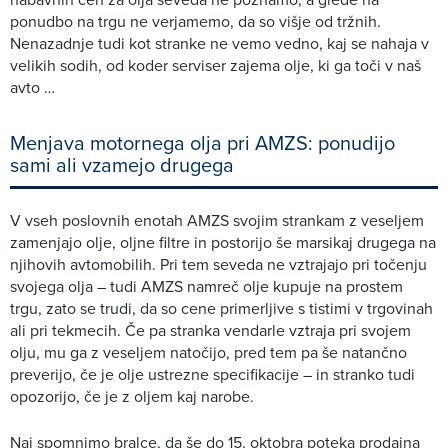
ponudbo na trgu ne verjamemo, da so višje od tržnih.
Nenazadnje tudi kot stranke ne vemo vedno, kaj se nahaja v
velikih sodih, od koder serviser zajema olje, ki ga toči v naš
avto …
Menjava motornega olja pri AMZS: ponudijo
sami ali vzamejo drugega
V vseh poslovnih enotah AMZS svojim strankam z veseljem
zamenjajo olje, oljne filtre in postorijo še marsikaj drugega na
njihovih avtomobilih. Pri tem seveda ne vztrajajo pri točenju
svojega olja – tudi AMZS namreč olje kupuje na prostem
trgu, zato se trudi, da so cene primerljive s tistimi v trgovinah
ali pri tekmecih. Če pa stranka vendarle vztraja pri svojem
olju, mu ga z veseljem natočijo, pred tem pa še natančno
preverijo, če je olje ustrezne specifikacije – in stranko tudi
opozorijo, če je z oljem kaj narobe.
Naj spomnimo bralce, da še do 15. oktobra poteka prodajna