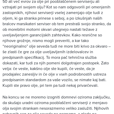
50 ali več evrov za olje pri pooblaščenem serviserju ali
vztrajati pri svojem olju? Kot so nam odgovorili pri omenjenih
zastopnikih, njihovi serviserji vselej zamenjajo olje tudi z
oljem, ki ga stranka prinese s seboj, a po izkušnjah naših
bralcev marsikateri serviser ob tem prestraši svojo stranko, da
ob morebitni motorni okvari utegnejo nastati težave z
uveljavljenjem garancijskih zahtevkov. Kako resnične so
njihove grožnje, nismo mogli preveriti, a kar tako
“neoriginalno” olje seveda tudi ne more biti krivo za okvaro –
še zlasti če gre za olje uveljavljenih izdelovalcev in
predpisanih specifikacij. To mora pač tehnična služba
dokazati, kar tudi za njih pomeni dolgotrajen postopek. Zato
velja: če veste, kakšno olje ste kupili, če veste, da je
prodajalec zanesljiv in če olje v vseh podrobnostih ustreza
predpisanim standardom za vaše vozilo, se nimate kaj bati.
Kupili ste pravo olje, pri tem pa tudi nekaj privarčevali.
Na koncu se ne moremo izogniti domnevi oziroma zaključku,
da skušajo uradni oziroma pooblaščeni serviserji z menjavo
olja svojim strankam nesorazmerno veliko zaslužiti. Njihovih
nabavnih cen za olja seveda ne poznamo, a glede na